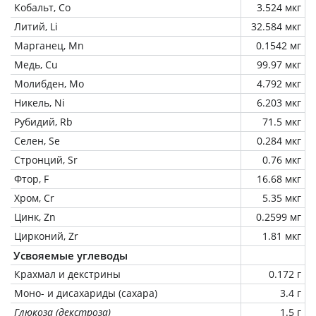
Кобальт, Co
3.524 мкг
Литий, Li
32.584 мкг
Марганец, Mn
0.1542 мг
Медь, Cu
99.97 мкг
Молибден, Mo
4.792 мкг
Никель, Ni
6.203 мкг
Рубидий, Rb
71.5 мкг
Селен, Se
0.284 мкг
Стронций, Sr
0.76 мкг
Фтор, F
16.68 мкг
Хром, Cr
5.35 мкг
Цинк, Zn
0.2599 мг
Цирконий, Zr
1.81 мкг
Усвояемые углеводы
Крахмал и декстрины
0.172 г
Моно- и дисахариды (сахара)
3.4 г
Глюкоза (декстроза)
1.5 г