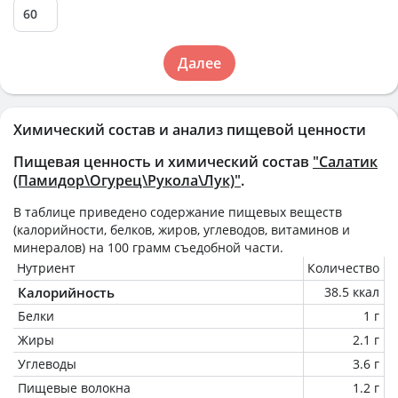
Далее
Химический состав и анализ пищевой ценности
Пищевая ценность и химический состав
"Салатик
(Памидор\Огурец\Рукола\Лук)"
.
В таблице приведено содержание пищевых веществ
(калорийности, белков, жиров, углеводов, витаминов и
минералов) на
100 грамм
съедобной части.
Нутриент
Количество
Калорийность
38.5 ккал
Белки
1 г
Жиры
2.1 г
Углеводы
3.6 г
Пищевые волокна
1.2 г