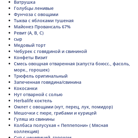
Ватрушка
Голубцы ленивые
Фунчоза с овощами
Тыква с яблоками тушеная
Майонез Провансаль 67%
Ревит (А, В, С)
сыр
Медовый торт
Чебурек с говядиной и свининой
Конфеты Визит
Смесь овощная отваренная (капуста боюсс., фасоль,
морк., горошек)
Трюфель оригинальный
Запеченная говядина/свинина
Кокосанки
Нут отварной с солью
Herbalife коктель
Омлет с овощами (нут, перец, лук, помидор)
Мешочки с пюре, грибами и курицей
Гуляш из свинины
Колбаса полусухая « Пеппепони» ( Мясная
коллекция)
Суп с чечевицей, горохом