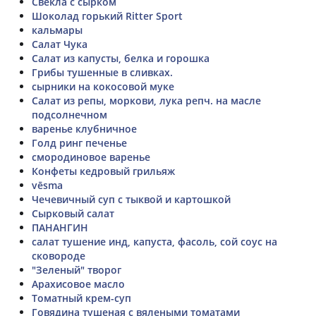
Свекла с сырком
Шоколад горький Ritter Sport
кальмары
Салат Чука
Салат из капусты, белка и горошка
Грибы тушенные в сливках.
сырники на кокосовой муке
Салат из репы, моркови, лука репч. на масле
подсолнечном
варенье клубничное
Голд ринг печенье
смородиновое варенье
Конфеты кедровый грильяж
vēsma
Чечевичный суп с тыквой и картошкой
Сырковый салат
ПАНАНГИН
салат тушение инд, капуста, фасоль, сой соус на
сковороде
"Зеленый" творог
Арахисовое масло
Томатный крем-суп
Говядина тушеная с вялеными томатами