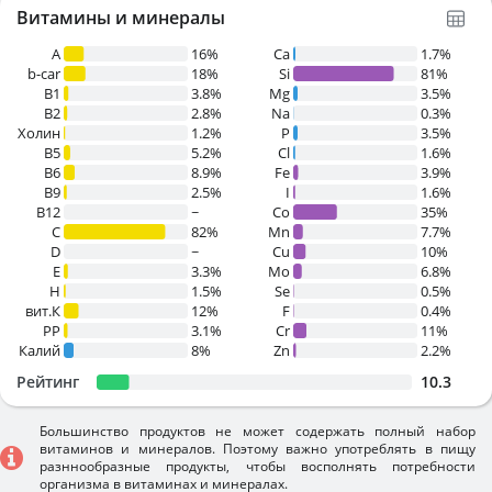
Витамины и минералы
A
16%
Ca
1.7%
b-car
18%
Si
81%
В1
3.8%
Mg
3.5%
B2
2.8%
Na
0.3%
Холин
1.2%
P
3.5%
B5
5.2%
Cl
1.6%
B6
8.9%
Fe
3.9%
B9
2.5%
I
1.6%
B12
~
Co
35%
C
82%
Mn
7.7%
D
~
Cu
10%
E
3.3%
Mo
6.8%
H
1.5%
Se
0.5%
вит.К
12%
F
0.4%
PP
3.1%
Cr
11%
Калий
8%
Zn
2.2%
Рейтинг
10.3
Большинство продуктов не может содержать полный набор
витаминов и минералов. Поэтому важно употреблять в пищу
разннообразные продукты, чтобы восполнять потребности
организма в витаминах и минералах.