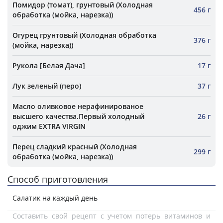
Помидор (томат), грунтовый (Холодная
456 г
обработка (мойка, нарезка))
Огурец грунтовый (Холодная обработка
376 г
(мойка, нарезка))
Рукола [Белая Дача]
17 г
Лук зеленый (перо)
37 г
Масло оливковое нерафинированое
высшего качества.Первый холодный
26 г
оджим EXTRA VIRGIN
Перец сладкий красный (Холодная
299 г
обработка (мойка, нарезка))
Способ приготовления
Салатик на каждый день
Составить свой рецепт с учетом потерь витаминов и