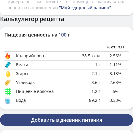
минералов вы можете с помощью калькулятора
рецептов в приложении
"Мой здоровый рацион"
.
Калькулятор рецепта
Пищевая ценность на
100
г
% от РСП
Калорийность
38.5
ккал
2.56
%
Белки
1
г
1.11
%
Жиры
2.1
г
3.18
%
Углеводы
3.6
г
2.63
%
Пищевые волокна
1.2
г
6
%
Вода
89.2
г
3.33
%
Добавить в дневник питания