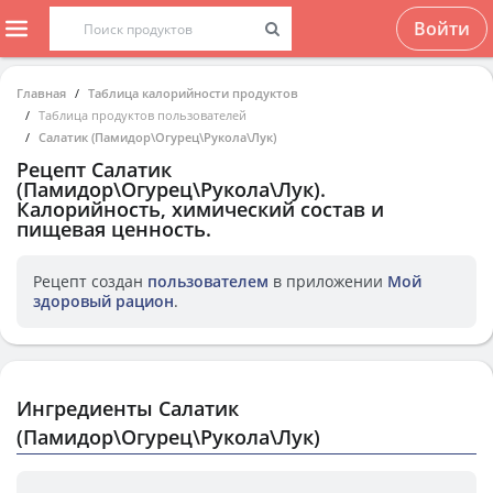
Войти
Главная
Таблица калорийности продуктов
Таблица продуктов пользователей
Салатик (Памидор\Огурец\Рукола\Лук)
Рецепт
Салатик
(Памидор\Огурец\Рукола\Лук)
.
Калорийность, химический состав и
пищевая ценность.
Рецепт создан
пользователем
в приложении
Мой
здоровый рацион
.
Ингредиенты Салатик
(Памидор\Огурец\Рукола\Лук)