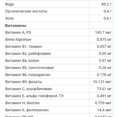
Вода
89.2 г
Органические кислоты
0.4 г
Зола
0.6 г
Витамины
Витамин А, РЭ
145.7 мкг
бета Каротин
0.875 мг
Витамин В1, тиамин
0.057 мг
Витамин В2, рибофлавин
0.05 мг
Витамин В4, холин
5.91 мг
Витамин В5, пантотеновая
0.26 мг
Витамин В6, пиридоксин
0.178 мг
Витамин В9, фолаты
10.131 мкг
Витамин C, аскорбиновая
73.61 мг
Витамин Е, альфа токоферол, ТЭ
0.491 мг
Витамин Н, биотин
0.759 мкг
Витамин К, филлохинон
14.4 мкг
Витамин РР, НЭ
0.6137 мг