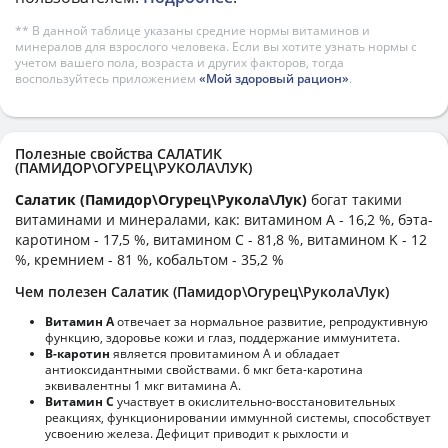
** В данной таблице указаны средние нормы витаминов и
минералов для взрослого человека. Если вы хотите узнать нормы с
учетом вашего пола, возраста и других факторов, тогда
воспользуйтесь приложением
«Мой здоровый рацион»
.
Полезные свойства САЛАТИК
(ПАМИДОР\ОГУРЕЦ\РУКОЛА\ЛУК)
Салатик (Памидор\Огурец\Рукола\Лук)
богат такими
витаминами и минералами, как: витамином А - 16,2 %, бэта-
каротином - 17,5 %, витамином C - 81,8 %, витамином K - 12
%, кремнием - 81 %, кобальтом - 35,2 %
Чем полезен Салатик (Памидор\Огурец\Рукола\Лук)
Витамин А
отвечает за нормальное развитие, репродуктивную
функцию, здоровье кожи и глаз, поддержание иммунитета.
В-каротин
является провитамином А и обладает
антиоксидантными свойствами. 6 мкг бета-каротина
эквивалентны 1 мкг витамина А.
Витамин С
участвует в окислительно-восстановительных
реакциях, функционировании иммунной системы, способствует
усвоению железа. Дефицит приводит к рыхлости и