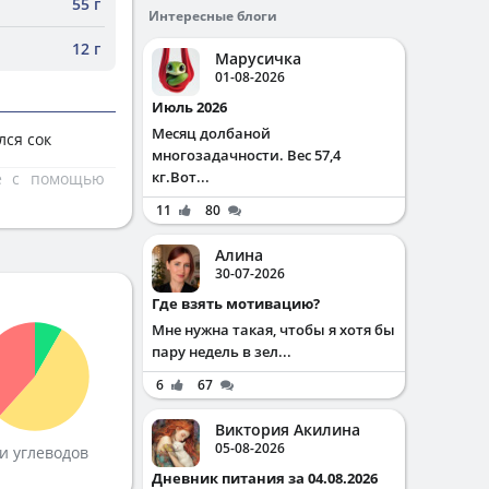
55 г
Интересные блоги
12 г
Марусичка
01-08-2026
Июль 2026
Месяц долбаной
лся сок
многозадачности. Вес 57,4
кг.Вот...
те с помощью
11
80
Алина
30-07-2026
Где взять мотивацию?
Мне нужна такая, чтобы я хотя бы
пару недель в зел...
6
67
Виктория Акилина
05-08-2026
и углеводов
Дневник питания за 04.08.2026