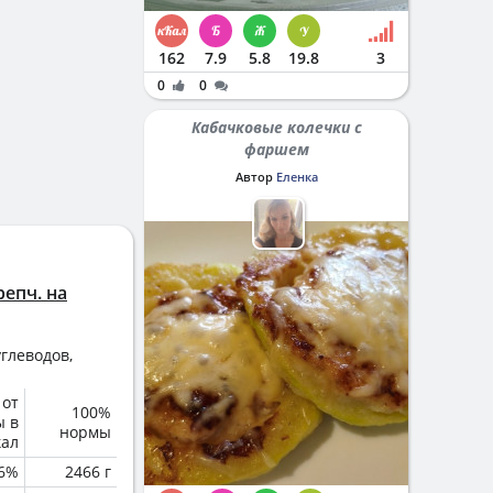
162
7.9
5.8
19.8
3
0
0
Кабачковые колечки с
фаршем
Автор
Еленка
репч. на
глеводов,
 от
100%
ы в
нормы
кал
6%
2466 г