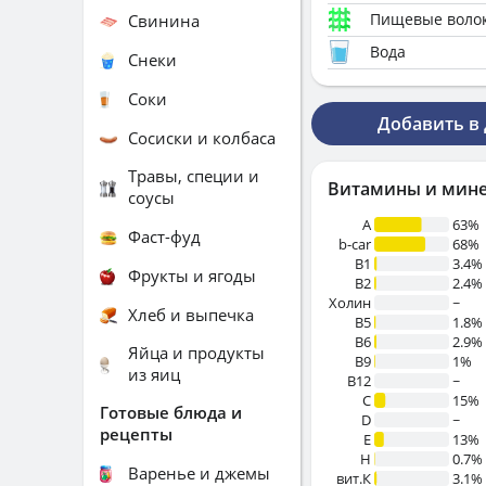
Пищевые воло
Свинина
Вода
Снеки
Соки
Добавить в
Сосиски и колбаса
Травы, специи и
Витамины и мин
соусы
A
63%
Фаст-фуд
b-car
68%
В1
3.4%
Фрукты и ягоды
B2
2.4%
Холин
~
Хлеб и выпечка
B5
1.8%
B6
2.9%
Яйца и продукты
B9
1%
из яиц
B12
~
C
15%
Готовые блюда и
D
~
рецепты
E
13%
H
0.7%
Варенье и джемы
вит.К
3.1%