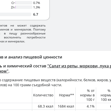
Cr
0.7%
Zn
1.3%
6.7
уктов не может содержать
минов и минералов. Поэтому
ть в пищу разннообразные
 восполнять потребности
нах и минералах.
ав и анализ пищевой ценности
ь и химический состав
"Салат из репы, моркови, лука 
ном"
.
 содержание пищевых веществ (калорийности, белков, жиров, у
лов) на
100 грамм
съедобной части.
% от
%
Количество
Норма**
нормы в
норм
100 г
100 к
68.3 ккал
1684 ккал
4.1%