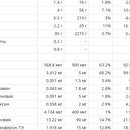
1.4 г
76 г
1.8%
2
4 г
56 г
7.1%
10
6.5 г
219 г
3%
4
2.2 г
20 г
11%
16
85 г
2273 г
3.7%
5
оты
0.2 г
~
0.8 г
~
568.8 мкг
900 мкг
63.2%
92
3.412 мг
5 мг
68.2%
99
0.051 мг
1.5 мг
3.4%
лавин
0.043 мг
1.8 мг
2.4%
3
еновая
0.091 мг
5 мг
1.8%
2
оксин
0.058 мг
2 мг
2.9%
4
4.134 мкг
400 мкг
1%
1
новая
13.22 мг
90 мг
14.7%
21
окоферол, ТЭ
1.918 мг
15 мг
12.8%
18