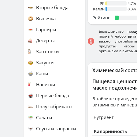
PP
4.7%
Вторые блюда
Калий
8.3%
Рейтинг
Выпечка
Гарниры
Большинство прод
полный набор вита
Десерты
важно употребля
продукты, чтобы
Заготовки
организма в витами
Закуски
Химический сост
Каши
Пищевая ценност
Напитки
масле подсолнеч
Первые блюда
В таблице приведено
витаминов и минера
Полуфабрикаты
Салаты
Нутриент
Соусы и заправки
Калорийность