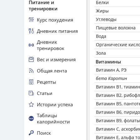
Питание и
Белки
тренировки
Жиры
Углеводы
Курс похудения
Пищевые волокна
Дневник питания
Вода
Дневник
Органические кисл
тренировок
Зола
Вес и измерения
Витамины
Витамин А, РЭ
Общая лента
бета Каротин
Рецепты
Витамин В1, тиамин
Статьи
Витамин В2, рибоф
Витамин В5, пантот
Истории успеха
Витамин В6, пирид
Таблицы
Витамин В9, фолаты
калорийности
Витамин C, аскорби
Поиск
Витамин Е, альфа т