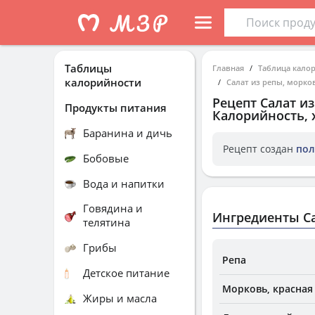
Таблицы
Главная
Таблица кало
калорийности
Салат из репы, морко
Рецепт
Салат и
Продукты питания
Калорийность, 
Баранина и дичь
Рецепт создан
пол
Бобовые
Вода и напитки
Говядина и
Ингредиенты Са
телятина
Грибы
Репа
Детское питание
Морковь, красная
Жиры и масла