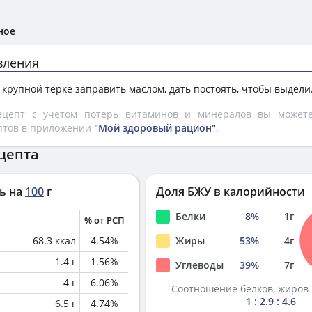
ное
вления
крупной терке заправить маслом, дать постоять, чтобы выдели
рецепт с учетом потерь витаминов и минералов вы може
птов в приложении
"Мой здоровый рацион"
.
цепта
ь на
100
г
Доля БЖУ в калорийности
Белки
8
%
1
г
% от РСП
68.3
ккал
4.54
%
Жиры
53
%
4
г
1.4
г
1.56
%
Углеводы
39
%
7
г
4
г
6.06
%
Соотношение белков, жиров 
1 : 2.9 : 4.6
6.5
г
4.74
%