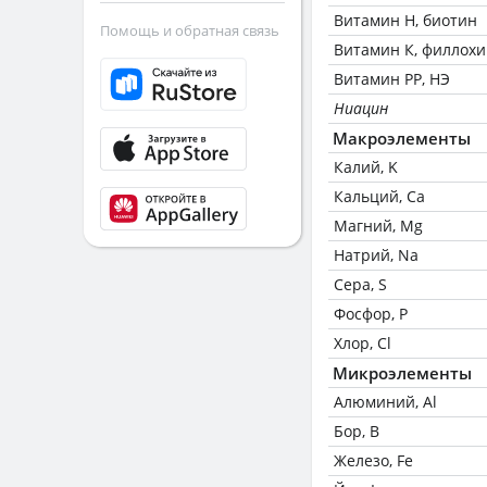
Витамин Н, биотин
Помощь и обратная связь
Витамин К, филлох
Витамин РР, НЭ
Ниацин
Макроэлементы
Калий, K
Кальций, Ca
Магний, Mg
Натрий, Na
Сера, S
Фосфор, P
Хлор, Cl
Микроэлементы
Алюминий, Al
Бор, B
Железо, Fe