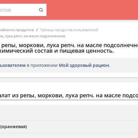
рийности продуктов
Таблица продуктов пользователей
ви, лука репч. на масле подсолнечном
з репы, моркови, лука репч. на масле подсолнеч
химический состав и пищевая ценность.
ьзователем
в приложении
Мой здоровый рацион
.
лат из репы, моркови, лука репч. на масле под
 (оранжевая)