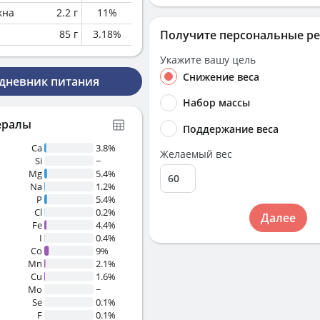
кна
2.2
г
11
%
85
г
3.18
%
Получите персональные р
Укажите вашу цель
Снижение веса
 дневник питания
Набор массы
ералы
Поддержание веса
Ca
3.8%
Желаемый вес
Si
~
Mg
5.4%
Na
1.2%
P
5.4%
Cl
0.2%
Далее
Fe
4.4%
I
0.4%
Co
9%
Mn
2.1%
Cu
1.6%
Mo
~
Se
0.1%
F
0.1%