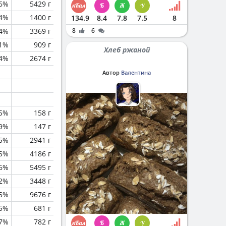
.6%
5429 г
.4%
1400 г
134.9
8.4
7.8
7.5
8
.4%
3369 г
8
6
.1%
909 г
Хлеб ржаной
.4%
2674 г
Автор
Валентина
.5%
158 г
.9%
147 г
5%
2941 г
.5%
4186 г
.6%
5495 г
.2%
3448 г
.5%
9676 г
.5%
681 г
.7%
782 г