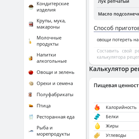
Лук репчатый
Кондитерские
изделия
Масло подсолнеч
Крупы, мука,
макароны
Способ пригото
Молочные
овощи потереть на 
продукты
Составить свой 
Напитки
калькулятора реце
алкогольные
Калькулятор ре
Овощи и зелень
Орехи и семена
Пищевая ценност
Полуфабрикаты
Птица
Калорийность
Ресторанная еда
Белки
Жиры
Рыба и
морепродукты
Углеводы