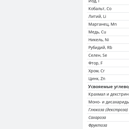
Йод, I
Кобальт, Co
Литий, Li
Марганец, Mn
Медь, Cu
Никель, Ni
Рубидий, Rb
Селен, Se
Фтор, F
Хром, Cr
Цинк, Zn
Усвояемые углев
Крахмал и декстри
Моно- и дисахариды
Глюкоза (декстроза)
Сахароза
Фруктоза