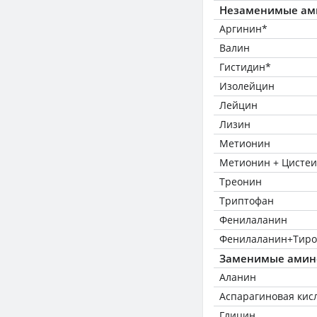
Незаменимые ам
Аргинин*
Валин
Гистидин*
Изолейцин
Лейцин
Лизин
Метионин
Метионин + Цисте
Треонин
Триптофан
Фенилаланин
Фенилаланин+Тиро
Заменимые амин
Аланин
Аспарагиновая кис
Глицин