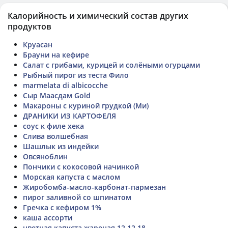
Калорийность и химический состав других
продуктов
Круасан
Брауни на кефире
Салат с грибами, курицей и солёными огурцами
Рыбный пирог из теста Фило
marmelata di albicocche
Сыр Маасдам Gold
Макароны с куриной грудкой (Ми)
ДРАНИКИ ИЗ КАРТОФЕЛЯ
соус к филе хека
Слива волшебная
Шашлык из индейки
Овсяноблин
Пончики с кокосовой начинкой
Морская капуста с маслом
Жиробомба-масло-карбонат-пармезан
пирог заливной со шпинатом
Гречка с кефиром 1%
каша ассорти
цветная капуста жареная 12.12.18