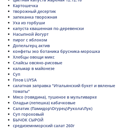
Картошечка
творожный десертик
запеканка творожная
Уха из горбуши
капуста квашенная по-деревенски
Насыпной йогурт
пирог с яблоком
Допельгерц актив
конфеты эко ботаника брусника-морошка
Хлебцы овощи микс
Слайсы овсяно-рисовые
кальмар в майонезе
Суп
Плов LUYSA
салатная заправка "Итальянский букет и вяленые
томаты"
Мясо (говядина), тушеное в мультиварке
Оладьи (лепешка) кабачковые
Салатик (Памидор\Огурец\Рукола\Лук)
Суп гороховый
БЫЧОК СЫРОЙ
средиземнморский салат 260г