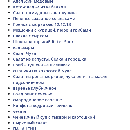
Апельсин медовый
Кето-оладьи из кабачков
Салат помидоры салат курица
Печенье сахарное со злаками
Гречка с морковью 12.12.18
Мешочки с курицей, пюре и грибами
Свекла с сырком
Шоколад горький Ritter Sport
кальмары
Салат Чука
Салат из капусты, белка и горошка
Грибы тушенные в сливках.
сырники на кокосовой муке
Салат из репы, моркови, лука репч. на масле
подсолнечном
варенье клубничное
Голд ринг печенье
смородиновое варенье
Конфеты кедровый грильяж
vēsma
Чечевичный суп с тыквой и картошкой
Сырковый салат
ПАНАНГИН