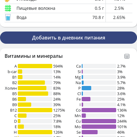
Пищевые волокна
0.5
г
2.5
%
Вода
70.8
г
2.65
%
Добавить в дневник питания
Витамины и минералы
A
594%
Ca
2.7%
b-car
13%
Si
3%
В1
14%
Mg
3.9%
B2
79%
Na
5.7%
Холин
83%
P
28%
B5
88%
Cl
3.6%
B6
24%
Fe
25%
B9
39%
I
4.1%
B12
1275%
Co
136%
C
25%
Mn
12%
D
7.8%
Cu
244%
E
18%
Mo
101%
H
126%
Se
46%