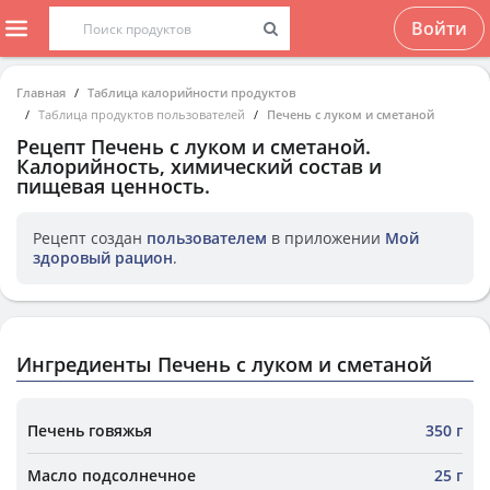
Войти
Главная
Таблица калорийности продуктов
Таблица продуктов пользователей
Печень с луком и сметаной
Рецепт
Печень с луком и сметаной
.
Калорийность, химический состав и
пищевая ценность.
Рецепт создан
пользователем
в приложении
Мой
здоровый рацион
.
Ингредиенты Печень с луком и сметаной
Печень говяжья
350 г
Масло подсолнечное
25 г