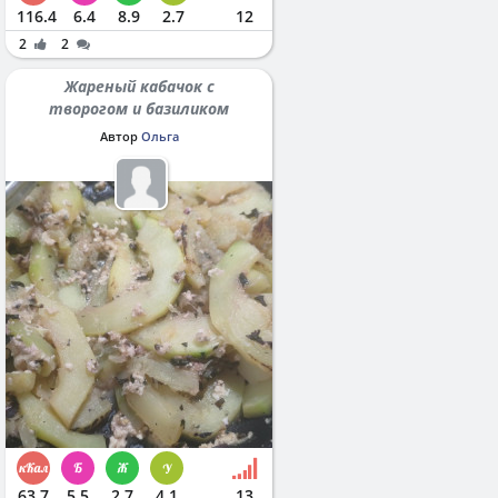
116.4
6.4
8.9
2.7
12
2
2
Жареный кабачок с
творогом и базиликом
Автор
Ольга
63.7
5.5
2.7
4.1
13