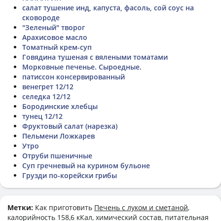
салат тушение инд, капуста, фасоль, сой соус на
сковороде
"Зеленый" творог
Арахисовое масло
Томатный крем-суп
Говядина тушеная с вялеными томатами
Морковные печенье. Сыроедные.
патиссон консервированный
венегрет 12/12
селедка 12/12
Бородинские хлебцы
тунец 12/12
Фруктовый салат (нарезка)
Пельмени Ложкарев
Утро
Отруби пшеничные
Суп гречневый на курином бульоне
Грузди по-корейски грибы
Метки:
Как приготовить
Печень с луком и сметаной
,
калорийность 158,6 кКал, химический состав, питательная