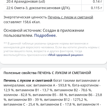
20:4 Арахидоновая (ud)
0.14 г
22:6 Омега-3, докозагексаеновая (ДГК),
0.115 г
Энергетическая ценность
Печень с луком и сметаной
составляет 158,6 кКал.
Основной источник: Создан в приложении
пользователем.
Подробнее
.
** В данной таблице указаны средние нормы витаминов и
минералов для взрослого человека. Если вы хотите узнать нормы с
учетом вашего пола, возраста и других факторов, тогда
воспользуйтесь приложением
«Мой здоровый рацион»
.
Полезные свойства ПЕЧЕНЬ С ЛУКОМ И СМЕТАНОЙ
Печень с луком и сметаной
богат такими витаминами и
минералами, как: витамином А - 593,8 %, бэта-каротином -
12,9 %, витамином B1 - 13,7 %, витамином B2 - 78,6 %,
холином - 82,8 %, витамином B5 - 88 %, витамином B6 - 23,8
%, витамином B9 - 39 %, витамином B12 - 1275,2 %,
витамином C - 25,4 %, витамином E - 17,8 %, витамином H -