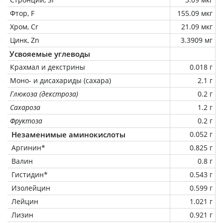
Фтор, F
155.09 мкг
Хром, Cr
21.09 мкг
Цинк, Zn
3.3909 мг
Усвояемые углеводы
Крахмал и декстрины
0.018 г
Моно- и дисахариды (сахара)
2.1 г
Глюкоза (декстроза)
0.2 г
Сахароза
1.2 г
Фруктоза
0.2 г
Незаменимые аминокислоты
0.052 г
Аргинин*
0.825 г
Валин
0.8 г
Гистидин*
0.543 г
Изолейцин
0.599 г
Лейцин
1.021 г
Лизин
0.921 г