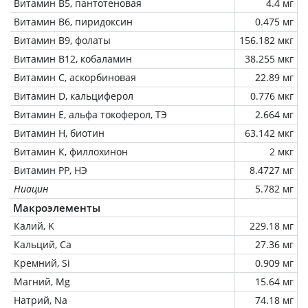
Витамин В5, пантотеновая
4.4 мг
Витамин В6, пиридоксин
0.475 мг
Витамин В9, фолаты
156.182 мкг
Витамин В12, кобаламин
38.255 мкг
Витамин C, аскорбиновая
22.89 мг
Витамин D, кальциферол
0.776 мкг
Витамин Е, альфа токоферол, ТЭ
2.664 мг
Витамин Н, биотин
63.142 мкг
Витамин К, филлохинон
2 мкг
Витамин РР, НЭ
8.4727 мг
Ниацин
5.782 мг
Макроэлементы
Калий, K
229.18 мг
Кальций, Ca
27.36 мг
Кремний, Si
0.909 мг
Магний, Mg
15.64 мг
Натрий, Na
74.18 мг