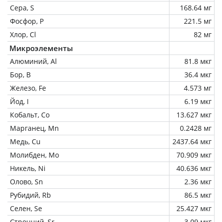
Сера, S
168.64 мг
Фосфор, P
221.5 мг
Хлор, Cl
82 мг
Микроэлементы
Алюминий, Al
81.8 мкг
Бор, B
36.4 мкг
Железо, Fe
4.573 мг
Йод, I
6.19 мкг
Кобальт, Co
13.627 мкг
Марганец, Mn
0.2428 мг
Медь, Cu
2437.64 мкг
Молибден, Mo
70.909 мкг
Никель, Ni
40.636 мкг
Олово, Sn
2.36 мкг
Рубидий, Rb
86.5 мкг
Селен, Se
25.427 мкг
Стронций, Sr
3.09 мкг