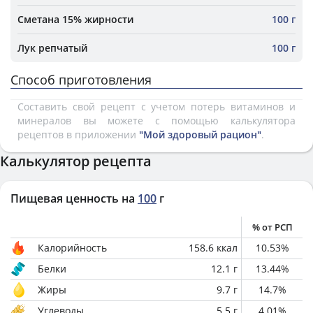
Сметана 15% жирности
100 г
Лук репчатый
100 г
Способ приготовления
Составить свой рецепт с учетом потерь витаминов и
минералов вы можете с помощью калькулятора
рецептов в приложении
"Мой здоровый рацион"
.
Калькулятор рецепта
Пищевая ценность на
100
г
% от РСП
Калорийность
158.6
ккал
10.53
%
Белки
12.1
г
13.44
%
Жиры
9.7
г
14.7
%
Углеводы
5.5
г
4.01
%