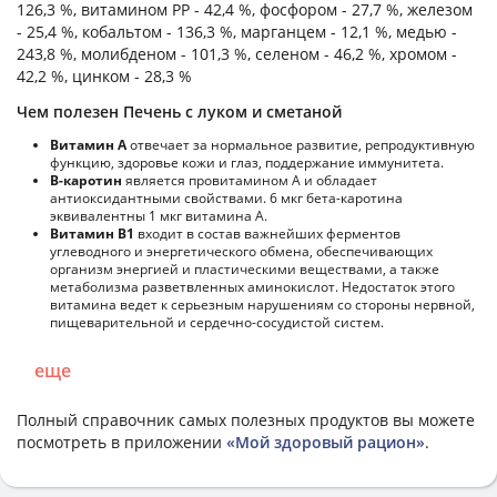
126,3 %, витамином PP - 42,4 %, фосфором - 27,7 %, железом
- 25,4 %, кобальтом - 136,3 %, марганцем - 12,1 %, медью -
243,8 %, молибденом - 101,3 %, селеном - 46,2 %, хромом -
42,2 %, цинком - 28,3 %
Чем полезен Печень с луком и сметаной
Витамин А
отвечает за нормальное развитие, репродуктивную
функцию, здоровье кожи и глаз, поддержание иммунитета.
В-каротин
является провитамином А и обладает
антиоксидантными свойствами. 6 мкг бета-каротина
эквивалентны 1 мкг витамина А.
Витамин В1
входит в состав важнейших ферментов
углеводного и энергетического обмена, обеспечивающих
организм энергией и пластическими веществами, а также
метаболизма разветвленных аминокислот. Недостаток этого
витамина ведет к серьезным нарушениям со стороны нервной,
пищеварительной и сердечно-сосудистой систем.
еще
Полный справочник самых полезных продуктов вы можете
посмотреть в приложении
«Мой здоровый рацион»
.