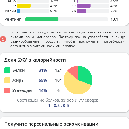
вит.К
1.7%
F
3.9%
PP
42%
Cr
42%
Калий
9.2%
Zn
28%
Рейтинг
40.1
Большинство продуктов не может содержать полный набор
витаминов и минералов. Поэтому важно употреблять в пищу
разннообразные продукты, чтобы восполнять потребности
организма в витаминах и минералах.
Доля БЖУ в калорийности
Белки
31
%
12
г
Жиры
55
%
10
г
Углеводы
14
%
6
г
Соотношение белков, жиров и углеводов
1 : 0.8 : 0.5
Получите персональные рекомендации