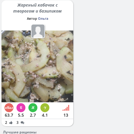
Жареный кабачок с
творогом и базиликом
Автор
Ольга
63.7
5.5
2.7
4.1
13
2
3
Лучшие рационы