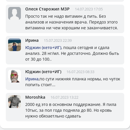
Олеся Старожил МЗР
14.07.2023 17:05
Просто так не надо витамин д пить. Без
анализов и назначения врача. Передоз этого
витамина ни чем хорошим не заканчивается.
Ирина
15.07.2023 22:39
Юджин (кето+ИГ)
, пошла сегодня и сдала
анализ. 28 нг/мл. Не достаточно. Должно быть
от 30 до 100..
Юджин (кето+ИГ)
16.07.2023 08:33
Ирина
,по сути нижняя планка нормы, но чуток
попить стоит...
Moroshka
16.07.2023 13:22
2000 ед это в основном поддержание. Я пила
10тыс, за пол года подняла до 80. Но кровь
нужно обязаетльно сдавать