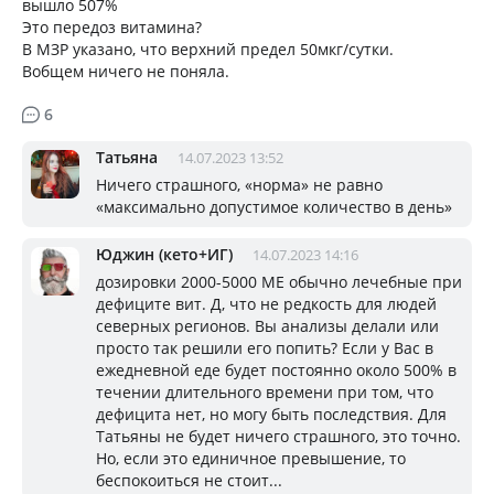
вышло 507%
Это передоз витамина?
В МЗР указано, что верхний предел 50мкг/сутки.
Вобщем ничего не поняла.
6
Татьяна
14.07.2023 13:52
Ничего страшного, «норма» не равно
«максимально допустимое количество в день»
Юджин (кето+ИГ)
14.07.2023 14:16
дозировки 2000-5000 МЕ обычно лечебные при
дефиците вит. Д, что не редкость для людей
северных регионов. Вы анализы делали или
просто так решили его попить? Если у Вас в
ежедневной еде будет постоянно около 500% в
течении длительного времени при том, что
дефицита нет, но могу быть последствия. Для
Татьяны не будет ничего страшного, это точно.
Но, если это единичное превышение, то
беспокоиться не стоит...