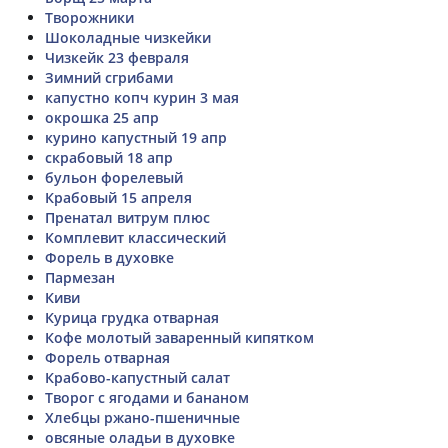
Творожники
Шоколадные чизкейки
Чизкейк 23 февраля
Зимний сгрибами
капустно копч курин 3 мая
окрошка 25 апр
курино капустный 19 апр
cкрабовый 18 апр
бульон форелевый
Крабовый 15 апреля
Пренатал витрум плюс
Комплевит классический
Форель в духовке
Пармезан
Киви
Курица грудка отварная
Кофе молотый заваренный кипятком
Форель отварная
Крабово-капустный салат
Творог с ягодами и бананом
Хлебцы ржано-пшеничные
овсяные оладьи в духовке