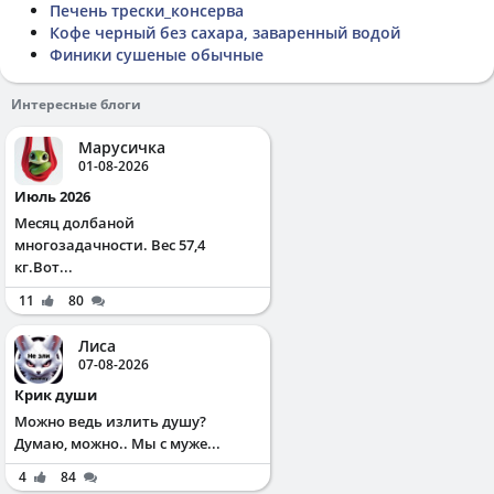
Печень трески_консерва
Кофе черный без сахара, заваренный водой
Финики сушеные обычные
Интересные блоги
Марусичка
01-08-2026
Июль 2026
Месяц долбаной
многозадачности. Вес 57,4
кг.Вот...
11
80
Лиса
07-08-2026
Крик души
Можно ведь излить душу?
Думаю, можно.. Мы с муже...
4
84