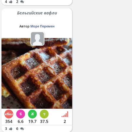
4
2
Бельгийские вафли
Автор
Море Перемен
354
6.6
19.7
37.5
2
3
6