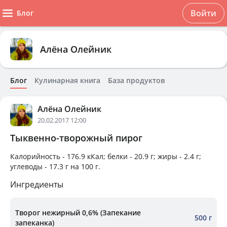
Войти
Блог
Алёна Олейник
Блог
Кулинарная книга
База продуктов
Алёна Олейник
20.02.2017 12:00
Тыквенно-творожный пирог
Калорийность -
176.9 кКал
; белки -
20.9 г
; жиры -
2.4 г
;
углеводы -
17.3 г
на
100 г
.
Ингредиенты
Творог нежирный 0,6% (Запекание
500 г
запеканка)