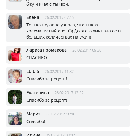
бжу и ккал с тыквой.
Елена
26.02.2017 07:45
Только недавно узнала, что тыква -
крахмалистый овощ))) До этого уминала ее в
больших количествах на ужин!
Лариса Громакова
26.02.2017 09:30
СПАСИБО
Lulu S
26.02.2017 11:32
Спасибо за рецепт!
Екатерина
26.02.2017 13:22
Спасибо за рецепт!
Мария
26.02.2017 18:16
Спасибо!
Ирина
05.03.2017 00:47