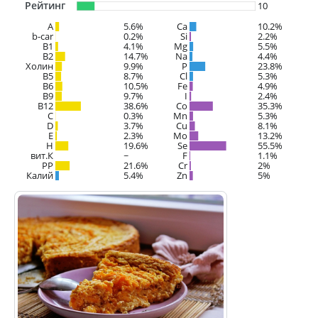
Рейтинг
10
A
5.6%
Ca
10.2%
b-car
0.2%
Si
2.2%
В1
4.1%
Mg
5.5%
B2
14.7%
Na
4.4%
Холин
9.9%
P
23.8%
B5
8.7%
Cl
5.3%
B6
10.5%
Fe
4.9%
B9
9.7%
I
2.4%
B12
38.6%
Co
35.3%
C
0.3%
Mn
5.3%
D
3.7%
Cu
8.1%
E
2.3%
Mo
13.2%
H
19.6%
Se
55.5%
вит.К
~
F
1.1%
PP
21.6%
Cr
2%
Калий
5.4%
Zn
5%