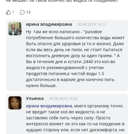
не мешает ли такое количество жидкости похудению?
1
15
ирина владимировна
30.06.2016 16:12
Ну там же ясно написано - "разовое
потребление большого количества воды может
быть опасно для здоровья (а то и жизни). Даже
если вы весь день не пили, не стоит пытаться
восполнить дневную дозу за один прием. " А
Вы в течения дня и кстати ,2440 это кол-во
жидкости рекомендованной с учетом
продуктов питания,а чистой воды 1.5
достаточно,но в жаркие дни конечно пить
нужно больше.
Ульянка
30.06.2016 16:20
ирина владимировна
, моего организму точно
не вредит такое кол-во жидкости, я не
заставляю себя пить через силу. Просто
интересно влияет ли это как-то на похудение в
худшую сторону или, если нет дискомфорта, ни