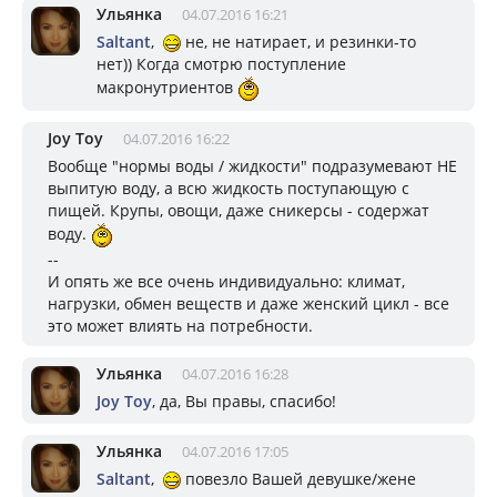
Ульянка
04.07.2016 16:21
Saltant
,
не, не натирает, и резинки-то
нет)) Когда смотрю поступление
макронутриентов
Joy Toy
04.07.2016 16:22
Вообще "нормы воды / жидкости" подразумевают НЕ
выпитую воду, а всю жидкость поступающую с
пищей. Крупы, овощи, даже сникерсы - содержат
воду.
--
И опять же все очень индивидуально: климат,
нагрузки, обмен веществ и даже женский цикл - все
это может влиять на потребности.
Ульянка
04.07.2016 16:28
Joy Toy
, да, Вы правы, спасибо!
Ульянка
04.07.2016 17:05
Saltant
,
повезло Вашей девушке/жене