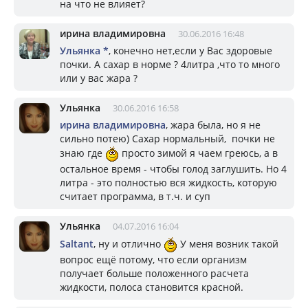
на что не влияет?
ирина владимировна
30.06.2016 16:48
Ульянка *
, конечно нет,если у Вас здоровые
почки. А сахар в норме ? 4литра ,что то много
или у вас жара ?
Ульянка
30.06.2016 16:58
ирина владимировна
, жара была, но я не
сильно потею) Сахар нормальный, почки не
знаю где
просто зимой я чаем греюсь, а в
остальное время - чтобы голод заглушить. Но 4
литра - это полностью вся жидкость, которую
считает программа, в т.ч. и суп
Ульянка
04.07.2016 16:04
Saltant
, ну и отлично
У меня возник такой
вопрос ещё потому, что если организм
получает больше положенного расчета
жидкости, полоса становится красной.