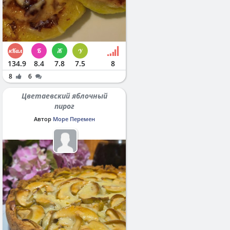
134.9
8.4
7.8
7.5
8
8
6
Цветаевский яблочный
пирог
Автор
Море Перемен