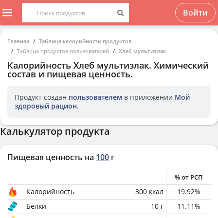
Войти
Главная
Таблица калорийности продуктов
Таблица продуктов пользователей
Хлеб мультизлак
Калорийность
Хлеб мультизлак
. Химический
состав и пищевая ценность.
Продукт создан
пользователем
в приложении
Мой
здоровый рацион
.
Калькулятор продукта
Пищевая ценность на
100
г
% от РСП
Калорийность
300
ккал
19.92
%
Белки
10
г
11.11
%