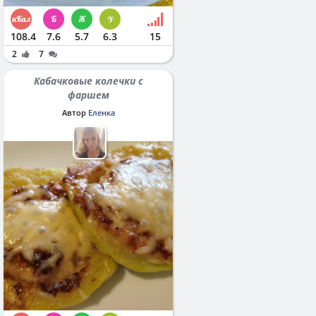
108.4
7.6
5.7
6.3
15
2
7
Кабачковые колечки с
фаршем
Автор
Еленка