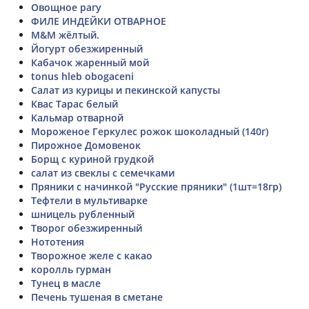
Овощное рагу
ФИЛЕ ИНДЕЙКИ ОТВАРНОЕ
M&M жёлтый.
Йогурт обезжиренный
Кабачок жаренный мой
tonus hleb obogaceni
Салат из курицы и пекинской капусты
Квас Тарас белый
Кальмар отварной
Мороженое Геркулес рожок шоколадный (140г)
Пирожное Домовенок
Борщ с куриной грудкой
салат из свеклы с семечками
Пряники с начинкой "Русские пряники" (1шт=18гр)
Тефтели в мультиварке
шницель рубленный
Творог обезжиренный
Нототения
Творожное желе с какао
королль гурман
Тунец в масле
Печень тушеная в сметане