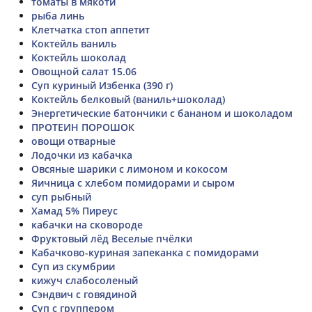
томаты в мякоти
рыба линь
Клетчатка стоп аппетит
Коктейль ваниль
Коктейль шоколад
Овощной салат 15.06
Суп куриный Избенка (390 г)
Коктейль белковый (ваниль+шоколад)
Энергетические батончики с бананом и шоколадом
ПРОТЕИН ПОРОШОК
овощи отварные
Лодочки из кабачка
Овсяные шарики с лимоном и кокосом
Яичница с хлебом помидорами и сыром
суп рыбный
Хамад 5% Пиреус
кабачки на сковороде
Фруктовый лёд Веселые пчёлки
Кабачково-куриная запеканка с помидорами
Суп из скумбрии
кижуч слабосоленый
Сэндвич с говядиной
Суп с группером