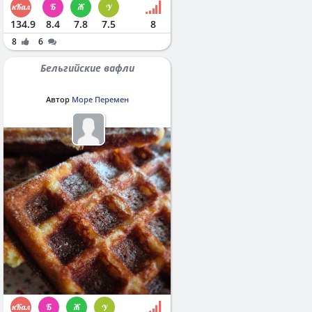
134.9
8.4
7.8
7.5
8
8
6
Бельгийские вафли
Автор
Море Перемен