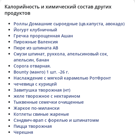
Калорийность и химический состав других
продуктов
Роллы Домашние сыроедные (цв.капуста, авокадо)
Йогурт клубничный
Гречка пророщенная Ашан
Пирожные Валенсия
Пюре из шпината АВ
Смузи шпинат, руккола, апельсиновый сок,
апельсин, банан
Сорога отварная.
Bounty (манго) 1 шт. -26 г.
Наслаждение с мягкой карамелью РотФронт
чечевица с курицей
Завитушка творожная (нт)
желе творожное с нектарином
Тыквенные семечки очищенные
Жаркое по-милански
Котлеты свиные жареные
Сэндвич-врап с форелью и шпинатомм
Пицца творожная
Черешня