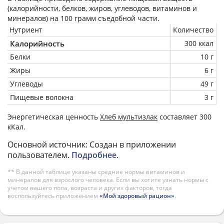
(калорийности, белков, жиров, углеводов, витаминов и
минералов) на
100 грамм
съедобной части.
Нутриент
Количество
Калорийность
300 ккал
Белки
10 г
Жиры
6 г
Углеводы
49 г
Пищевые волокна
3 г
Энергетическая ценность
Хлеб мультизлак
составляет 300
кКал.
Основной источник: Создан в приложении
пользователем.
Подробнее
.
** В данной таблице указаны средние нормы витаминов и
минералов для взрослого человека. Если вы хотите узнать нормы с
учетом вашего пола, возраста и других факторов, тогда
воспользуйтесь приложением
«Мой здоровый рацион»
.