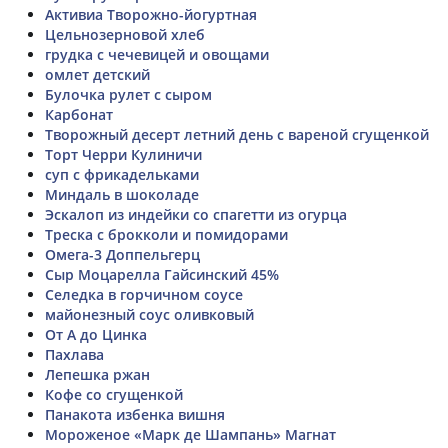
Активиа Творожно-йогуртная
Цельнозерновой хлеб
грудка с чечевицей и овощами
омлет детский
Булочка рулет с сыром
Карбонат
Творожный десерт летний день с вареной сгущенкой
Торт Черри Кулиничи
суп с фрикадельками
Миндаль в шоколаде
Эскалоп из индейки со спагетти из огурца
Треска с брокколи и помидорами
Омега-3 Доппельгерц
Сыр Моцарелла Гайсинский 45%
Селедка в горчичном соусе
майонезный соус оливковый
От А до Цинка
Пахлава
Лепешка ржан
Кофе со сгущенкой
Панакота избенка вишня
Мороженое «Марк де Шампань» Магнат