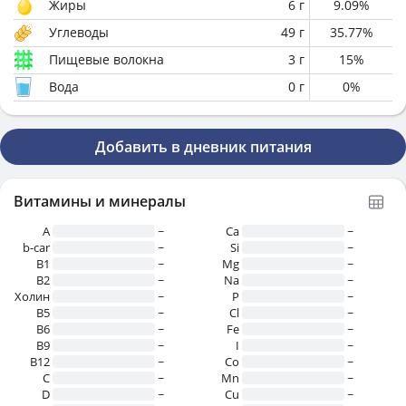
Жиры
6
г
9.09
%
Углеводы
49
г
35.77
%
Пищевые волокна
3
г
15
%
Вода
0
г
0
%
Добавить в дневник питания
Витамины и минералы
A
~
Ca
~
b-car
~
Si
~
В1
~
Mg
~
B2
~
Na
~
Холин
~
P
~
B5
~
Cl
~
B6
~
Fe
~
B9
~
I
~
B12
~
Co
~
C
~
Mn
~
D
~
Cu
~