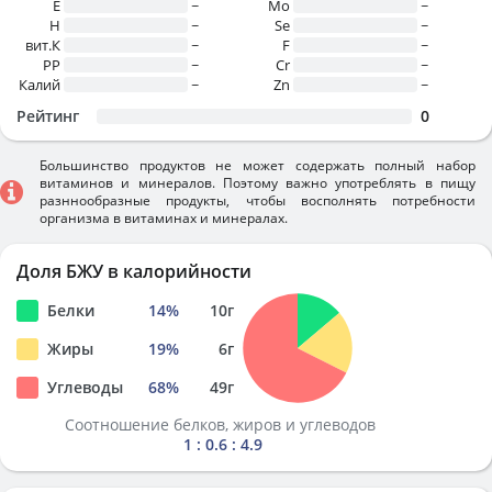
E
~
Mo
~
H
~
Se
~
вит.К
~
F
~
PP
~
Cr
~
Калий
~
Zn
~
Рейтинг
0
Большинство продуктов не может содержать полный набор
витаминов и минералов. Поэтому важно употреблять в пищу
разннообразные продукты, чтобы восполнять потребности
организма в витаминах и минералах.
Доля БЖУ в калорийности
Белки
14
%
10
г
Жиры
19
%
6
г
Углеводы
68
%
49
г
Соотношение белков, жиров и углеводов
1 : 0.6 : 4.9