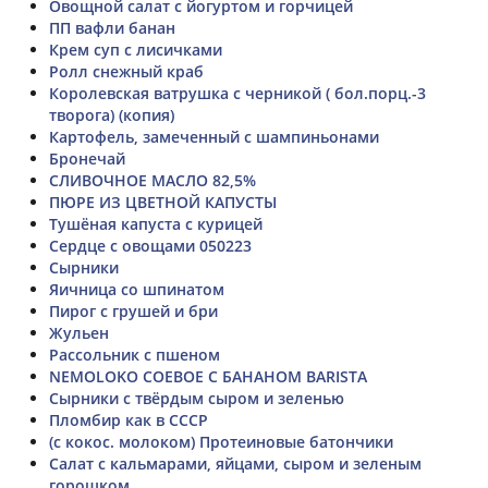
Овощной салат с йогуртом и горчицей
ПП вафли банан
Крем суп с лисичками
Ролл снежный краб
Королевская ватрушка с черникой ( бол.порц.-3
творога) (копия)
Картофель, замеченный с шампиньонами
Бронечай
СЛИВОЧНОЕ МАСЛО 82,5%
ПЮРЕ ИЗ ЦВЕТНОЙ КАПУСТЫ
Тушёная капуста с курицей
Сердце с овощами 050223
Сырники
Яичница со шпинатом
Пирог с грушей и бри
Жульен
Рассольник с пшеном
NEMOLOKO СОЕВОЕ С БАНАНОМ BARISTA
Сырники с твёрдым сыром и зеленью
Пломбир как в СССР
(с кокос. молоком) Протеиновые батончики
Салат с кальмарами, яйцами, сыром и зеленым
горошком