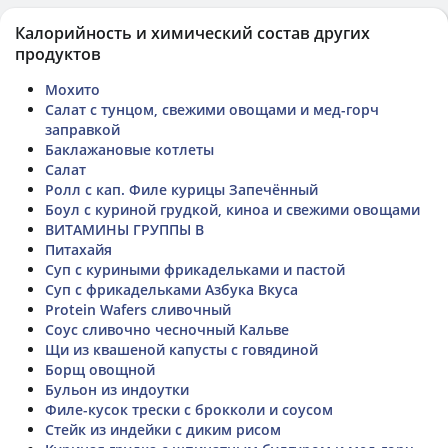
Калорийность и химический состав других
продуктов
Мохито
Салат с тунцом, свежими овощами и мед-горч
заправкой
Баклажановые котлеты
Салат
Ролл с кап. Филе курицы Запечённый
Боул с куриной грудкой, киноа и свежими овощами
ВИТАМИНЫ ГРУППЫ В
Питахайя
Суп с куриными фрикадельками и пастой
Суп с фрикадельками Азбука Вкуса
Protein Wafers сливочный
Соус сливочно чесночный Кальве
Щи из квашеной капусты с говядиной
Борщ овощной
Бульон из индоутки
Филе-кусок трески с брокколи и соусом
Стейк из индейки с диким рисом