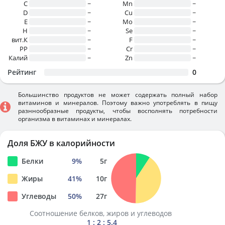
C
~
Mn
~
D
~
Cu
~
E
~
Mo
~
H
~
Se
~
вит.К
~
F
~
PP
~
Cr
~
Калий
~
Zn
~
Рейтинг
0
Большинство продуктов не может содержать полный набор
витаминов и минералов. Поэтому важно употреблять в пищу
разннообразные продукты, чтобы восполнять потребности
организма в витаминах и минералах.
Доля БЖУ в калорийности
Белки
9
%
5
г
Жиры
41
%
10
г
Углеводы
50
%
27
г
Соотношение белков, жиров и углеводов
1 : 2 : 5.4