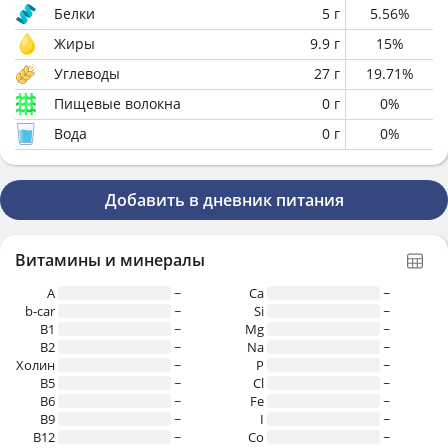
Белки
5
г
5.56
%
Жиры
9.9
г
15
%
Углеводы
27
г
19.71
%
Пищевые волокна
0
г
0
%
Вода
0
г
0
%
Добавить в дневник питания
Витамины и минералы
A
~
Ca
~
b-car
~
Si
~
В1
~
Mg
~
B2
~
Na
~
Холин
~
P
~
B5
~
Cl
~
B6
~
Fe
~
B9
~
I
~
B12
~
Co
~