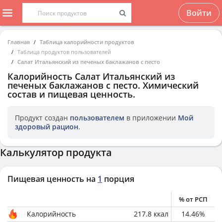
Войти
Главная
Таблица калорийности продуктов
Таблица продуктов пользователей
Салат Итальянский из печеных баклажанов с песто
Калорийность
Салат Итальянский из
печеных баклажанов с песто
. Химический
состав и пищевая ценность.
Продукт создан
пользователем
в приложении
Мой
здоровый рацион
.
Калькулятор продукта
Пищевая ценность на
1
порция
% от РСП
Калорийность
217.8
ккал
14.46
%