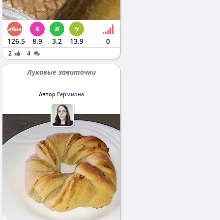
126.5
8.9
3.2
13.9
0
2
4
Луковые завиточки
Автор
Гермиона