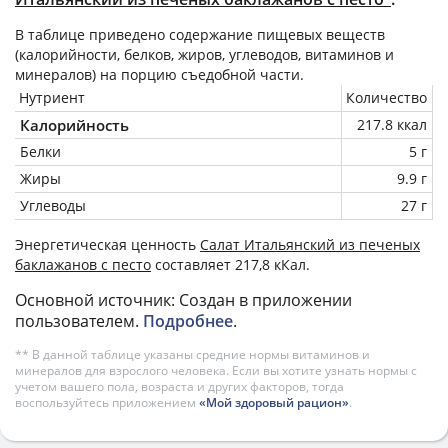
В таблице приведено содержание пищевых веществ
(калорийности, белков, жиров, углеводов, витаминов и
минералов) на
порцию
съедобной части.
Нутриент
Количество
Калорийность
217.8 ккал
Белки
5 г
Жиры
9.9 г
Углеводы
27 г
Энергетическая ценность
Салат Итальянский из печеных
баклажанов с песто
составляет 217,8 кКал.
Основной источник: Создан в приложении
пользователем.
Подробнее
.
** В данной таблице указаны средние нормы витаминов и
минералов для взрослого человека. Если вы хотите узнать нормы с
учетом вашего пола, возраста и других факторов, тогда
воспользуйтесь приложением
«Мой здоровый рацион»
.