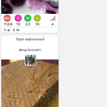
112.8
13
2.2
10
4
5
8
Торт вафельный
Автор
Евгений К