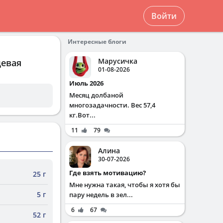
Войти
Интересные блоги
Марусичка
щевая
01-08-2026
Июль 2026
Месяц долбаной
многозадачности. Вес 57,4
кг.Вот...
11
79
Алина
30-07-2026
Где взять мотивацию?
25 г
Мне нужна такая, чтобы я хотя бы
5 г
пару недель в зел...
6
67
52 г