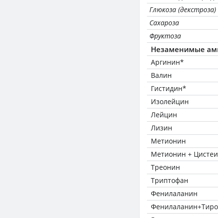
Глюкоза (декстроза)
Сахароза
Фруктоза
Незаменимые ам
Аргинин*
Валин
Гистидин*
Изолейцин
Лейцин
Лизин
Метионин
Метионин + Цисте
Треонин
Триптофан
Фенилаланин
Фенилаланин+Тиро