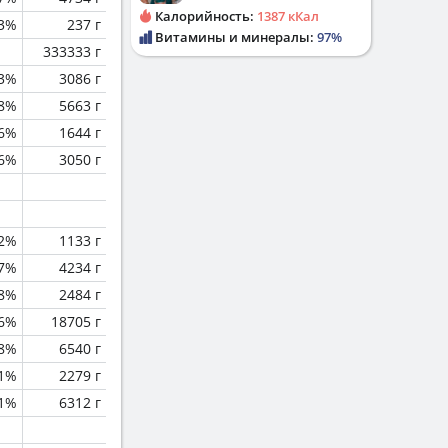
Калорийность:
1387 кКал
.3%
237 г
Витамины и минералы:
97%
333333 г
.3%
3086 г
.8%
5663 г
.6%
1644 г
.6%
3050 г
.2%
1133 г
.7%
4234 г
.8%
2484 г
.6%
18705 г
.8%
6540 г
.1%
2279 г
.1%
6312 г