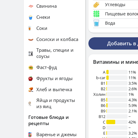
Углеводы
Свинина
Пищевые воло
Снеки
Вода
Соки
Сосиски и колбаса
Добавить в
Травы, специи и
соусы
Витамины и мин
Фаст-фуд
A
11%
b-car
11%
Фрукты и ягоды
В1
3.5%
B2
2.6%
Хлеб и выпечка
Холин
1%
Яйца и продукты
B5
4.3%
B6
5.9%
из яиц
B9
2.1%
B12
~
Готовые блюда и
C
42%
рецепты
D
~
E
3.2%
Варенье и джемы