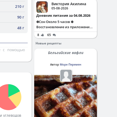
Виктория Акилина
210 г
05-08-2026
Дневник питания за 04.08.2026
90 г
❄️Сон Около 5 часов ❄️
Восстановление из приложени...
48 г
8
65
Новые рецепты
те с помощью
Бельгийские вафли
Автор
Море Перемен
и углеводов