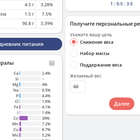
1 : 0.5 : 3.5
4.5
г
3.28
%
кна
1.5
г
7.5
%
90.8
г
3.39
%
Получите персональные р
Укажите вашу цель
Снижение веса
 дневник питания
Набор массы
ералы
Поддержание веса
Ca
2.4%
Желаемый вес
Si
~
Mg
4%
Na
0.5%
P
4.4%
Cl
1.6%
Далее
Fe
4.1%
I
1.4%
Co
39%
Mn
7.2%
Cu
8.7%
Mo
5.2%