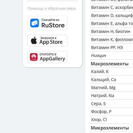
Витамин C, аскорби
Помощь и обратная связь
Витамин D, кальци
Витамин Е, альфа т
Витамин Н, биотин
Витамин К, филлох
Витамин РР, НЭ
Ниацин
Макроэлементы
Калий, K
Кальций, Ca
Магний, Mg
Натрий, Na
Сера, S
Фосфор, P
Хлор, Cl
Микроэлементы