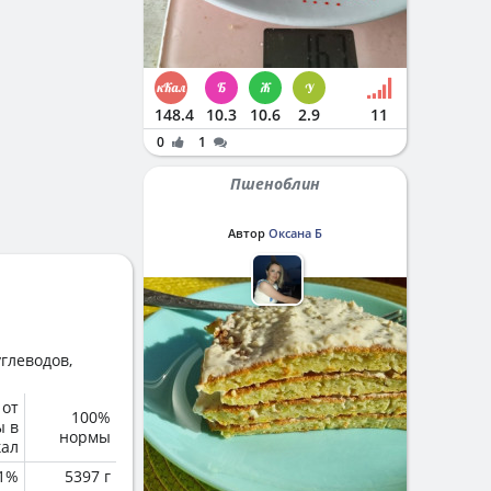
148.4
10.3
10.6
2.9
11
0
1
Пшеноблин
Автор
Оксана Б
глеводов,
 от
100%
ы в
нормы
кал
.1%
5397 г