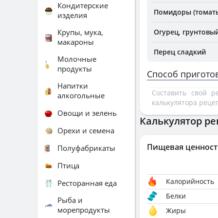
Кондитерские
Помидоры (томаты
изделия
Крупы, мука,
Огурец, грунтовы
макароны
Перец сладкий
Молочные
продукты
Способ пригото
Напитки
Составить свой 
алкогольные
калькулятора реце
Овощи и зелень
Калькулятор ре
Орехи и семена
Пищевая ценност
Полуфабрикаты
Птица
Калорийность
Ресторанная еда
Белки
Рыба и
морепродукты
Жиры