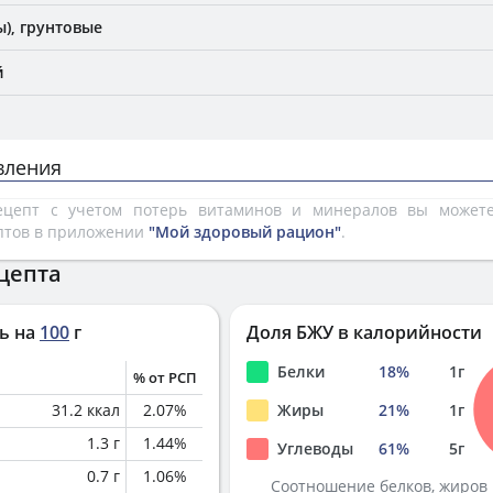
), грунтовые
й
вления
рецепт с учетом потерь витаминов и минералов вы може
птов в приложении
"Мой здоровый рацион"
.
цепта
ь на
100
г
Доля БЖУ в калорийности
Белки
18
%
1
г
% от РСП
31.2
ккал
2.07
%
Жиры
21
%
1
г
1.3
г
1.44
%
Углеводы
61
%
5
г
0.7
г
1.06
%
Соотношение белков, жиров 