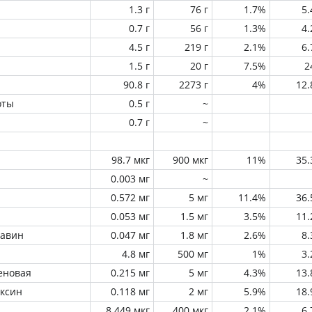
1.3 г
76 г
1.7%
5
0.7 г
56 г
1.3%
4
4.5 г
219 г
2.1%
6
1.5 г
20 г
7.5%
2
90.8 г
2273 г
4%
12
оты
0.5 г
~
0.7 г
~
98.7 мкг
900 мкг
11%
35
0.003 мг
~
0.572 мг
5 мг
11.4%
36
0.053 мг
1.5 мг
3.5%
11
лавин
0.047 мг
1.8 мг
2.6%
8
4.8 мг
500 мг
1%
3
еновая
0.215 мг
5 мг
4.3%
13
оксин
0.118 мг
2 мг
5.9%
18
8.449 мкг
400 мкг
2.1%
6