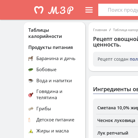
Таблицы
Главная
Таблица кало
калорийности
Рецепт
овощной
ценность.
Продукты питания
Баранина и дичь
Рецепт создан
пол
Бобовые
Вода и напитки
Ингредиенты о
Говядина и
телятина
Сметана 10,0% жи
Грибы
Детское питание
Чеснок луковица
Жиры и масла
Лук репчатый