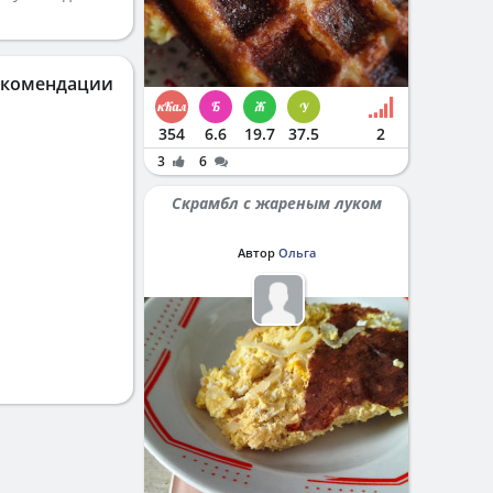
екомендации
354
6.6
19.7
37.5
2
3
6
Скрамбл с жареным луком
Автор
Ольга