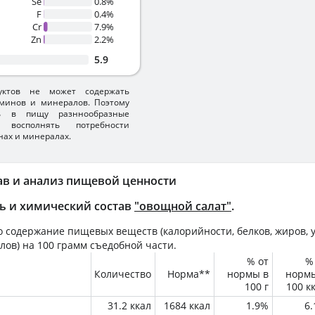
Se
0.8%
F
0.4%
Cr
7.9%
Zn
2.2%
5.9
уктов не может содержать
минов и минералов. Поэтому
ть в пищу разннообразные
 восполнять потребности
нах и минералах.
ав и анализ пищевой ценности
ь и химический состав
"овощной салат"
.
 содержание пищевых веществ (калорийности, белков, жиров, у
лов) на
100 грамм
съедобной части.
% от
%
Количество
Норма**
нормы в
норм
100 г
100 к
31.2 ккал
1684 ккал
1.9%
6