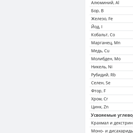
Алюминий, Al
Бор, B
Железо, Fe
Йод, I
Кобальт, Co
Марганец, Mn
Медь, Cu
Молибден, Mo
Никель, Ni
Рубидий, Rb
Селен, Se
Фтор, F
Хром, Cr
Цинк, Zn
Усвояемые углев
Крахмал и декстри
Моно- и дисахариды