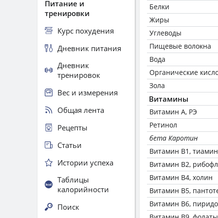
Питание и
Белки
тренировки
Жиры
Курс похудения
Углеводы
Пищевые волокна
Дневник питания
Вода
Дневник
Органические кисл
тренировок
Зола
Вес и измерения
Витамины
Общая лента
Витамин А, РЭ
Ретинол
Рецепты
бета Каротин
Статьи
Витамин В1, тиамин
Истории успеха
Витамин В2, рибоф
Витамин В4, холин
Таблицы
калорийности
Витамин В5, пантот
Витамин В6, пирид
Поиск
Витамин В9, фолаты