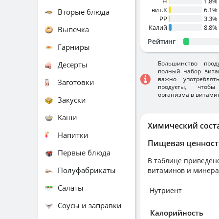
H
1.8%
вит.К
6.1%
Вторые блюда
PP
3.3%
Калий
8.8%
Выпечка
Рейтинг
Гарниры
Большинство прод
Десерты
полный набор вита
важно употребля
Заготовки
продукты, чтобы
организма в витами
Закуски
Каши
Химический сост
Напитки
Пищевая ценност
Первые блюда
В таблице приведено
Полуфабрикаты
витаминов и минера
Салаты
Нутриент
Соусы и заправки
Калорийность