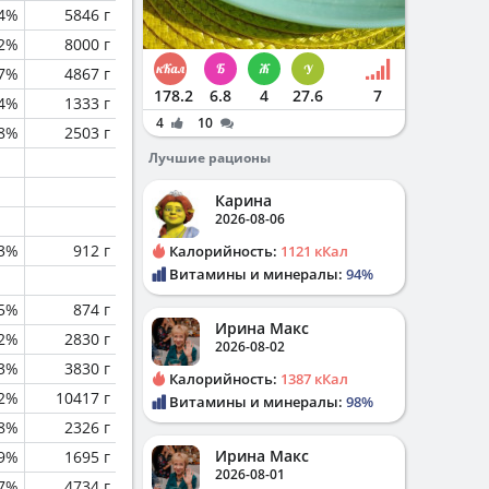
.4%
5846 г
.2%
8000 г
.7%
4867 г
178.2
6.8
4
27.6
7
4%
1333 г
4
10
.8%
2503 г
Лучшие рационы
Карина
2026-08-06
.3%
912 г
Калорийность:
1121 кКал
Витамины и минералы:
94%
.5%
874 г
Ирина Макс
.2%
2830 г
2026-08-02
.3%
3830 г
Калорийность:
1387 кКал
.2%
10417 г
Витамины и минералы:
98%
.8%
2326 г
Ирина Макс
.9%
1695 г
2026-08-01
.7%
4734 г