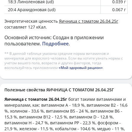
18:3 Линоленовая (ud)
0.039 г
20:4 Арахидоновая (ud)
0.067 г
Энергетическая ценность
Яичница с томатом 26.04.25г
составляет 127 кКал.
Основной источник: Создан в приложении
пользователем.
Подробнее
.
** В данной таблице указаны средние нормы витаминов и
минералов для взрослого человека. Если вы хотите узнать нормы с
учетом вашего пола, возраста и других факторов, тогда
воспользуйтесь приложением
«Мой здоровый рацион»
.
Полезные свойства ЯИЧНИЦА С ТОМАТОМ 26.04.25Г
Яичница с томатом 26.04.25г
богат такими витаминами и
минералами, как: витамином А - 18,9 %, витамином B2 - 16,6
%, холином - 33,6 %, витамином B5 - 24 %, витамином B6 -
15,3 %, витамином B12 - 12,5 %, витамином D - 12,8 %,
витамином H - 24,7 %, витамином PP - 22,3 %, фосфором -
21,9 %, железом - 11,5 %, кобальтом - 104,6 %, медью - 11 %,