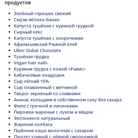
продуктов
Зелёный горошек свежий
Смузи яблоко-банан
Капуста тушёная с куриной грудкой
Сырный кекс
Капуста тушёная с окорочками
Афанасьевский Ржаной хлеб
Ulker Dubai Chocolate
Тушёная грудка
Vegan hair nails
Куриная грудка с кожей «Равис»
Кабачковые оладушки
Сыр лёгкий 15%
Сыр плавленный с ветчиной
Творог зерненый со сливками
Ананас кольцами в собственном соку без сахара
Филе с гречкой и лисичками
Пирожки жареные с луком и яйцом
Экспонента натуральный
Жареная колбаса
Пшённая каша молочная с сахаром
Паштет утиный с чёрной смородиной