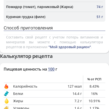
Помидор (томат), парниковый (Жарка)
74 г
Куриная грудка (филе)
51 г
Способ приготовления
Составить свой рецепт с учетом потерь витаминов и
минералов вы можете с помощью калькулятора
рецептов в приложении
"Мой здоровый рацион"
.
Калькулятор рецепта
Пищевая ценность на
100
г
% от РСП
Калорийность
127
ккал
8.43
%
Белки
14.4
г
16
%
Жиры
7.2
г
10.91
%
Углеводы
1.6
г
1.17
%