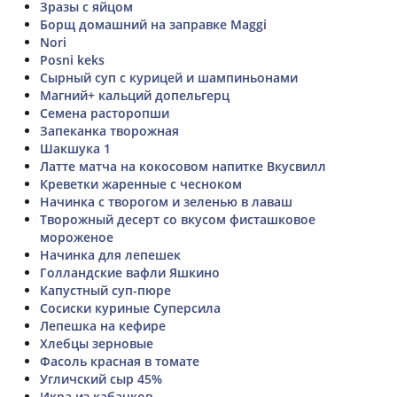
Зразы с яйцом
Борщ домашний на заправке Maggi
Nori
Posni keks
Сырный суп с курицей и шампиньонами
Магний+ кальций допельгерц
Семена расторопши
Запеканка творожная
Шакшука 1
Латте матча на кокосовом напитке Вкусвилл
Креветки жаренные с чесноком
Начинка с творогом и зеленью в лаваш
Творожный десерт со вкусом фисташковое
мороженое
Начинка для лепешек
Голландские вафли Яшкино
Капустный суп-пюре
Сосиски куриные Суперсила
Лепешка на кефире
Хлебцы зерновые
Фасоль красная в томате
Угличский сыр 45%
Икра из кабачков