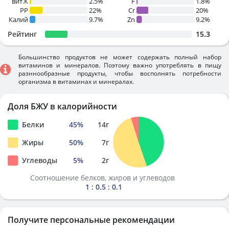
вит.К
2.5%
F
1.8%
PP
22%
Cr
20%
Калий
9.7%
Zn
9.2%
Рейтинг
15.3
Большинство продуктов не может содержать полный набор
витаминов и минералов. Поэтому важно употреблять в пищу
разннообразные продукты, чтобы восполнять потребности
организма в витаминах и минералах.
Доля БЖУ в калорийности
Белки
45
%
14
г
Жиры
50
%
7
г
Углеводы
5
%
2
г
Соотношение белков, жиров и углеводов
1 : 0.5 : 0.1
Получите персональные рекомендации