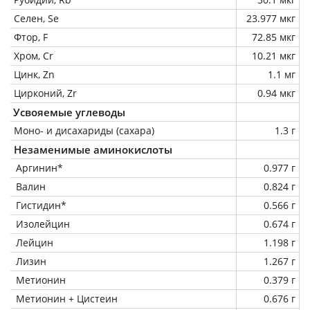
Селен, Se
23.977 мкг
Фтор, F
72.85 мкг
Хром, Cr
10.21 мкг
Цинк, Zn
1.1 мг
Цирконий, Zr
0.94 мкг
Усвояемые углеводы
Моно- и дисахариды (сахара)
1.3 г
Незаменимые аминокислоты
Аргинин*
0.977 г
Валин
0.824 г
Гистидин*
0.566 г
Изолейцин
0.674 г
Лейцин
1.198 г
Лизин
1.267 г
Метионин
0.379 г
Метионин + Цистеин
0.676 г