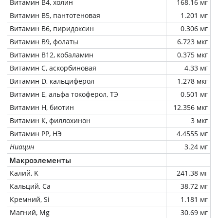
Витамин В4, холин
168.16 мг
Витамин В5, пантотеновая
1.201 мг
Витамин В6, пиридоксин
0.306 мг
Витамин В9, фолаты
6.723 мкг
Витамин В12, кобаламин
0.375 мкг
Витамин C, аскорбиновая
4.33 мг
Витамин D, кальциферол
1.278 мкг
Витамин Е, альфа токоферол, ТЭ
0.501 мг
Витамин Н, биотин
12.356 мкг
Витамин К, филлохинон
3 мкг
Витамин РР, НЭ
4.4555 мг
Ниацин
3.24 мг
Макроэлементы
Калий, K
241.38 мг
Кальций, Ca
38.72 мг
Кремний, Si
1.181 мг
Магний, Mg
30.69 мг