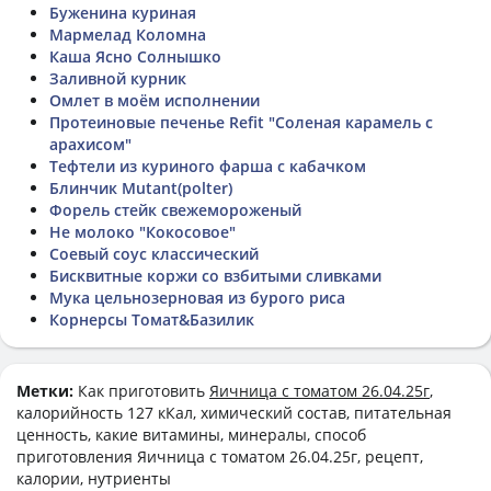
Буженина куриная
Мармелад Коломна
Каша Ясно Солнышко
Заливной курник
Омлет в моём исполнении
Протеиновые печенье Refit "Соленая карамель с
арахисом"
Тефтели из куриного фарша с кабачком
Блинчик Mutant(polter)
Форель стейк свежемороженый
Не молоко "Кокосовое"
Соевый соус классический
Бисквитные коржи со взбитыми сливками
Мука цельнозерновая из бурого риса
Корнерсы Томат&Базилик
Метки:
Как приготовить
Яичница с томатом 26.04.25г
,
калорийность 127 кКал, химический состав, питательная
ценность, какие витамины, минералы, способ
приготовления Яичница с томатом 26.04.25г, рецепт,
калории, нутриенты