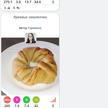
279.1
3.8
13.7
34.6
2
3
0
Луковые завиточки
Автор
Гермиона
265
7.4
7.4
42
5