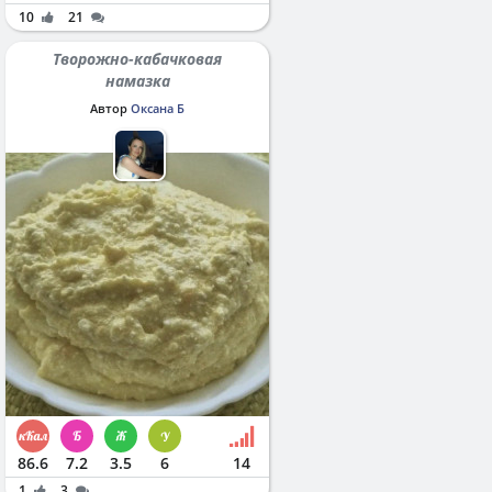
10
21
Творожно-кабачковая
намазка
Автор
Оксана Б
86.6
7.2
3.5
6
14
1
3