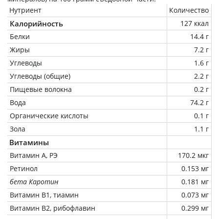
Нутриент
Количество
Калорийность
127 ккал
Белки
14.4 г
Жиры
7.2 г
Углеводы
1.6 г
Углеводы (общие)
2.2 г
Пищевые волокна
0.2 г
Вода
74.2 г
Органические кислоты
0.1 г
Зола
1.1 г
Витамины
Витамин А, РЭ
170.2 мкг
Ретинол
0.153 мг
бета Каротин
0.181 мг
Витамин В1, тиамин
0.073 мг
Витамин В2, рибофлавин
0.299 мг