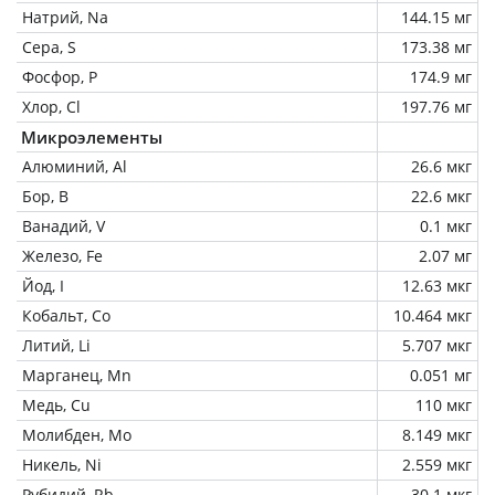
Натрий, Na
144.15 мг
Сера, S
173.38 мг
Фосфор, P
174.9 мг
Хлор, Cl
197.76 мг
Микроэлементы
Алюминий, Al
26.6 мкг
Бор, B
22.6 мкг
Ванадий, V
0.1 мкг
Железо, Fe
2.07 мг
Йод, I
12.63 мкг
Кобальт, Co
10.464 мкг
Литий, Li
5.707 мкг
Марганец, Mn
0.051 мг
Медь, Cu
110 мкг
Молибден, Mo
8.149 мкг
Никель, Ni
2.559 мкг
Рубидий, Rb
30.1 мкг