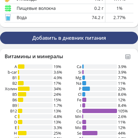
Пищевые волокна
0.2
г
1
%
Вода
74.2
г
2.77
%
Добавить в дневник питания
Витамины и минералы
A
19%
Ca
3.9%
b-car
3.6%
Si
3.9%
В1
4.9%
Mg
7.7%
B2
17%
Na
11%
Холин
34%
P
22%
B5
24%
Cl
8.6%
B6
15%
Fe
12%
B9
1.7%
I
8.4%
B12
13%
Co
105%
C
4.8%
Mn
2.6%
D
13%
Cu
11%
E
3.3%
Mo
12%
H
25%
Se
44%