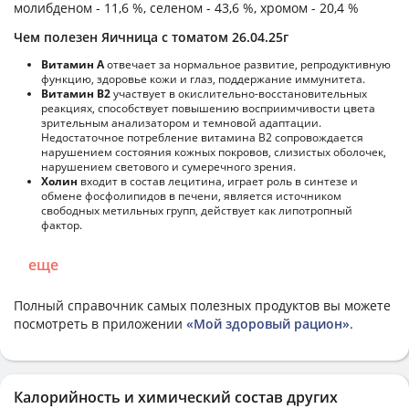
молибденом - 11,6 %, селеном - 43,6 %, хромом - 20,4 %
Чем полезен Яичница с томатом 26.04.25г
Витамин А
отвечает за нормальное развитие, репродуктивную
функцию, здоровье кожи и глаз, поддержание иммунитета.
Витамин В2
участвует в окислительно-восстановительных
реакциях, способствует повышению восприимчивости цвета
зрительным анализатором и темновой адаптации.
Недостаточное потребление витамина В2 сопровождается
нарушением состояния кожных покровов, слизистых оболочек,
нарушением светового и сумеречного зрения.
Холин
входит в состав лецитина, играет роль в синтезе и
обмене фосфолипидов в печени, является источником
свободных метильных групп, действует как липотропный
фактор.
еще
Полный справочник самых полезных продуктов вы можете
посмотреть в приложении
«Мой здоровый рацион»
.
Калорийность и химический состав других