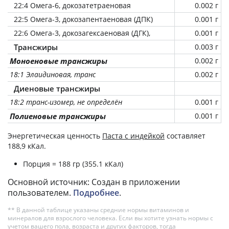
22:4 Омега-6, докозатетраеновая
0.002 г
22:5 Омега-3, докозапентаеновая (ДПК)
0.001 г
22:6 Омега-3, докозагексаеновая (ДГК),
0.001 г
Трансжиры
0.003 г
Моноеновые трансжиры
0.002 г
18:1 Элаидиновая, транс
0.002 г
Диеновые трансжиры
18:2 транс-изомер, не определён
0.001 г
Полиеновые трансжиры
0.001 г
Энергетическая ценность
Паста с индейкой
составляет
188,9 кКал.
Порция = 188 гр (355.1 кКал)
Основной источник: Создан в приложении
пользователем.
Подробнее
.
** В данной таблице указаны средние нормы витаминов и
минералов для взрослого человека. Если вы хотите узнать нормы с
учетом вашего пола, возраста и других факторов, тогда