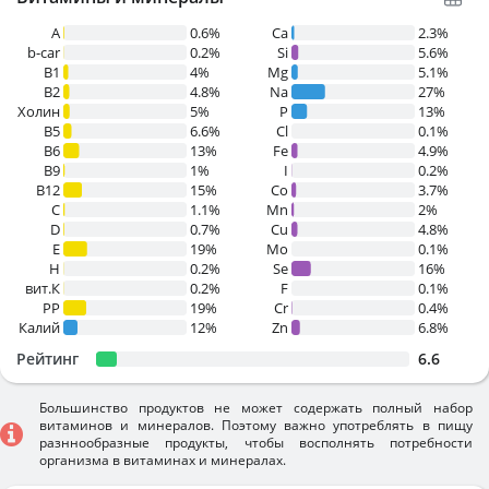
A
0.6%
Ca
2.3%
b-car
0.2%
Si
5.6%
В1
4%
Mg
5.1%
B2
4.8%
Na
27%
Холин
5%
P
13%
B5
6.6%
Cl
0.1%
B6
13%
Fe
4.9%
B9
1%
I
0.2%
B12
15%
Co
3.7%
C
1.1%
Mn
2%
D
0.7%
Cu
4.8%
E
19%
Mo
0.1%
H
0.2%
Se
16%
вит.К
0.2%
F
0.1%
PP
19%
Cr
0.4%
Калий
12%
Zn
6.8%
Рейтинг
6.6
Большинство продуктов не может содержать полный набор
витаминов и минералов. Поэтому важно употреблять в пищу
разннообразные продукты, чтобы восполнять потребности
организма в витаминах и минералах.