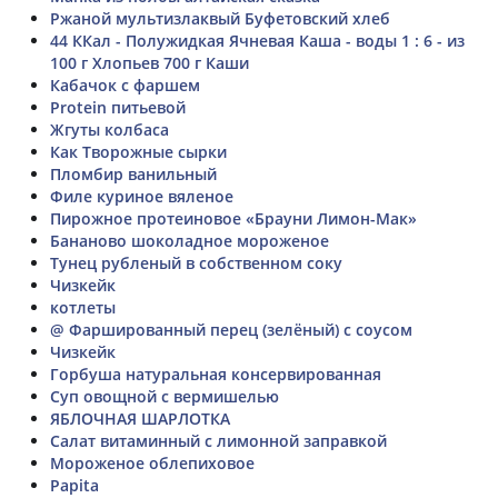
Ржаной мультизлаквый Буфетовский хлеб
44 ККал - Полужидкая Ячневая Каша - воды 1 : 6 - из
100 г Хлопьев 700 г Каши
Кабачок с фаршем
Protein питьевой
Жгуты колбаса
Как Творожные сырки
Пломбир ванильный
Филе куриное вяленое
Пирожное протеиновое «Брауни Лимон-Мак»
Бананово шоколадное мороженое
Тунец рубленый в собственном соку
Чизкейк
котлеты
@ Фаршированный перец (зелёный) с соусом
Чизкейк
Горбуша натуральная консервированная
Суп овощной с вермишелью
ЯБЛОЧНАЯ ШАРЛОТКА
Салат витаминный с лимонной заправкой
Мороженое облепиховое
Papita