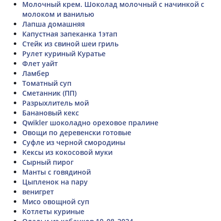
Молочный крем. Шоколад молочный с начинкой с
молоком и ванилью
Лапша домашняя
Капустная запеканка 1этап
Стейк из свиной шеи гриль
Рулет куриный Куратье
Флет уайт
Ламбер
Томатный суп
Сметанник (ПП)
Разрыхлитель мой
Банановый кекс
Qwikler шоколадно ореховое пралине
Овощи по деревенски готовые
Суфле из черной смородины
Кексы из кокосовой муки
Сырный пирог
Манты с говядиной
Цыпленок на пару
венигрет
Мисо овощной суп
Котлеты куриные