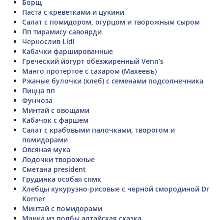
Борщ
Паста с креветками и цукини
Салат с помидором, огурцом и творожным сыром
Пп тирамису савоярди
Чернослив Lidl
Кабачки фаршированные
Греческий йогурт обезжиренный Venn’s
Манго протертое с сахаром (Махеевъ)
Ржаные булочки (хлеб) с семенами подсолнечника
Пицца пп
Фунчоза
Минтай с овощами
Кабачок с фаршем
Салат с крабовыми палочками, творогом и
помидорами
Овсяная мука
Лодочки творожные
Сметана president
Грудинка особая спмк
Хлебцы кукурузно-рисовые с черной смородиной Dr
Korner
Минтай с помидорами
Манка из полбы алтайская сказка