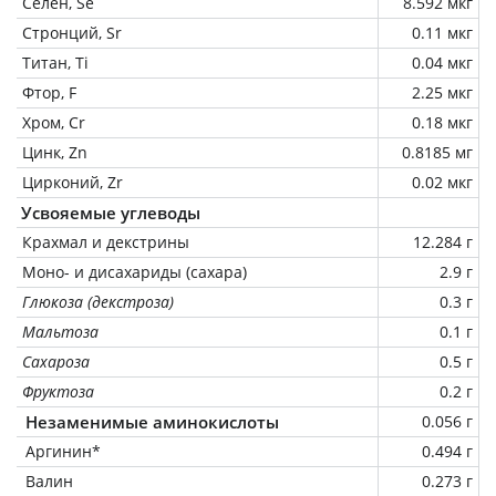
Селен, Se
8.592 мкг
Стронций, Sr
0.11 мкг
Титан, Ti
0.04 мкг
Фтор, F
2.25 мкг
Хром, Cr
0.18 мкг
Цинк, Zn
0.8185 мг
Цирконий, Zr
0.02 мкг
Усвояемые углеводы
Крахмал и декстрины
12.284 г
Моно- и дисахариды (сахара)
2.9 г
Глюкоза (декстроза)
0.3 г
Мальтоза
0.1 г
Сахароза
0.5 г
Фруктоза
0.2 г
Незаменимые аминокислоты
0.056 г
Аргинин*
0.494 г
Валин
0.273 г