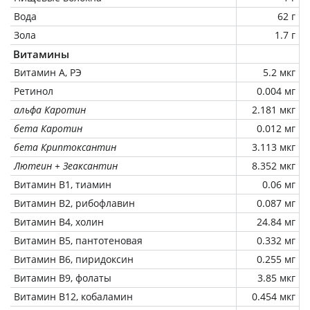
Вода
62 г
Зола
1.7 г
Витамины
Витамин А, РЭ
5.2 мкг
Ретинол
0.004 мг
альфа Каротин
2.181 мкг
бета Каротин
0.012 мг
бета Криптоксантин
3.113 мкг
Лютеин + Зеаксантин
8.352 мкг
Витамин В1, тиамин
0.06 мг
Витамин В2, рибофлавин
0.087 мг
Витамин В4, холин
24.84 мг
Витамин В5, пантотеновая
0.332 мг
Витамин В6, пиридоксин
0.255 мг
Витамин В9, фолаты
3.85 мкг
Витамин В12, кобаламин
0.454 мкг