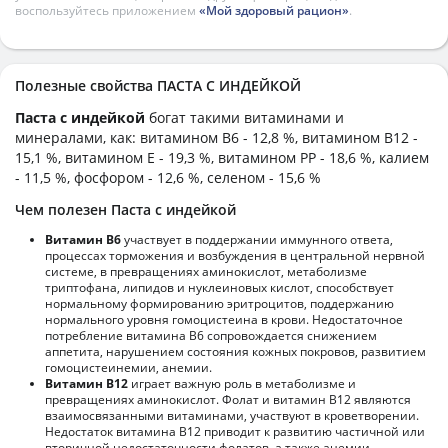
воспользуйтесь приложением
«Мой здоровый рацион»
.
Полезные свойства ПАСТА С ИНДЕЙКОЙ
Паста с индейкой
богат такими витаминами и
минералами, как: витамином B6 - 12,8 %, витамином B12 -
15,1 %, витамином E - 19,3 %, витамином PP - 18,6 %, калием
- 11,5 %, фосфором - 12,6 %, селеном - 15,6 %
Чем полезен Паста с индейкой
Витамин В6
участвует в поддержании иммунного ответа,
процессах торможения и возбуждения в центральной нервной
системе, в превращениях аминокислот, метаболизме
триптофана, липидов и нуклеиновых кислот, способствует
нормальному формированию эритроцитов, поддержанию
нормального уровня гомоцистеина в крови. Недостаточное
потребление витамина В6 сопровождается снижением
аппетита, нарушением состояния кожных покровов, развитием
гомоцистеинемии, анемии.
Витамин В12
играет важную роль в метаболизме и
превращениях аминокислот. Фолат и витамин В12 являются
взаимосвязанными витаминами, участвуют в кроветворении.
Недостаток витамина В12 приводит к развитию частичной или
вторичной недостаточности фолатов, а также анемии,