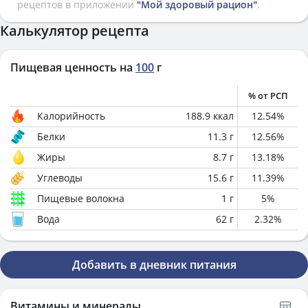
рецептов в приложении
"Мой здоровый рацион"
.
Калькулятор рецепта
Пищевая ценность на
100
г
% от РСП
Калорийность
188.9
ккал
12.54
%
Белки
11.3
г
12.56
%
Жиры
8.7
г
13.18
%
Углеводы
15.6
г
11.39
%
Пищевые волокна
1
г
5
%
Вода
62
г
2.32
%
Добавить в дневник питания
Витамины и минералы