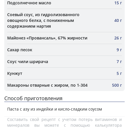
Подсолнечное масло
15 г
Соевый соус, из гидролизованного
овощного белка, с пониженным
40 г
содержанием нартия
Майонез «Провансаль», 67% жирности
26 г
Сахар песок
9 г
Соус чили шрирача
7 г
Кунжут
5 г
Макароны отварные с жиром, по 1-304
500 г
Способ приготовления
Паста с азу из индейки и кисло-сладким соусом
Составить свой рецепт с учетом потерь витаминов и
минералов вы можете с помощью калькулятора