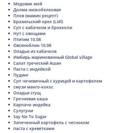
Медовик мой
Долма низкобелковая
Плов (мамин рецепт)
Бразильский орех (Lidl)
Суп с кабачком и брокколи
Нут с овощами
Птитим 10.08
Овсяноблин 10.08
Оладьи из кабачков
Имбирь маринованный Global village
Салат греческий Ашан
Паста с индейкой
Пудинг
Суп чечевичный с курицей и картофелем
смузи манго-кокос
Оладьи сгущ
Гречневая каша
Карпачо индейка
Сулугуни
Say No To Sugar
Запеченный картофель с чесноком
паста с креветками