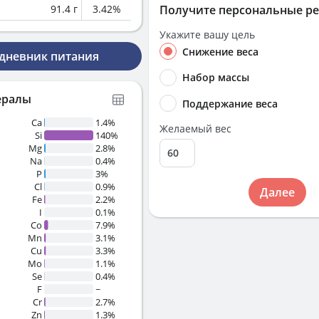
91.4
г
3.42
%
Получите персональные р
Укажите вашу цель
Снижение веса
 дневник питания
Набор массы
ералы
Поддержание веса
Ca
1.4%
Желаемый вес
Si
140%
Mg
2.8%
Na
0.4%
P
3%
Cl
0.9%
Далее
Fe
2.2%
I
0.1%
Co
7.9%
Mn
3.1%
Cu
3.3%
Mo
1.1%
Se
0.4%
F
~
Cr
2.7%
Zn
1.3%