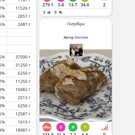
279.1
3.8
13.7
34.6
2
.7%
11526 г
3
0
.5%
2857 г
Голубцы
.5%
2487 г
Автор
Darinika
.6%
37500 г
.6%
31250 г
3%
6250 г
.7%
11250 г
.9%
10482 г
.5%
2513 г
3%
6250 г
.5%
12587 г
.6%
1619 г
.9%
18987 г
131.9
11.3
7.2
6.5
0