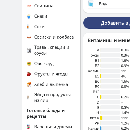
Вода
Свинина
Снеки
Добавить в
Соки
Сосиски и колбаса
Витамины и мин
Травы, специи и
A
0.3%
соусы
b-car
0.3%
В1
1.6%
Фаст-фуд
B2
0.9%
Холин
1%
Фрукты и ягоды
B5
4%
B6
1.6%
Хлеб и выпечка
B9
0.8%
B12
~
Яйца и продукты
C
6.2%
из яиц
D
~
E
0.5%
Готовые блюда и
H
1.4%
рецепты
вит.К
11%
PP
1.2%
Варенье и джемы
Калий
6.2%