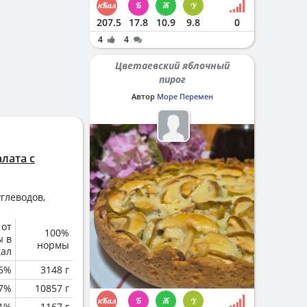
207.5
17.8
10.9
9.8
0
4
4
Цветаевский яблочный
пирог
Автор
Море Перемен
алата с
глеводов,
 от
100%
ы в
нормы
кал
6%
3148 г
.7%
10857 г
.1%
1167 г