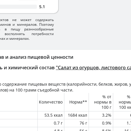
5.1
уктов не может содержать
минов и минералов. Поэтому
ть в пищу разннообразные
 восполнять потребности
нах и минералах.
ав и анализ пищевой ценности
ь и химический состав
"Салат из огурцов, листового с
 содержание пищевых веществ (калорийности, белков, жиров, у
лов) на
100 грамм
съедобной части.
% от
%
Количество
Норма**
нормы в
норм
100 г
100 к
53.5 ккал
1684 ккал
3.2%
0.7 г
76 г
0.9%
1
4.8 г
56 г
8.6%
16