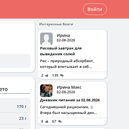
Войти
Интересные блоги
Ирина
02-08-2026
Рисовый завтрак для
выведения солей
Рис – природный абсорбент,
который впитывает в себ...
2
139
Ирина Макс
ето
02-08-2026
Дневник питания за 02.08.2026
170 г
Сегодняшний рациончик. :)
Вчера был насыщенный ден...
23 г
9
67