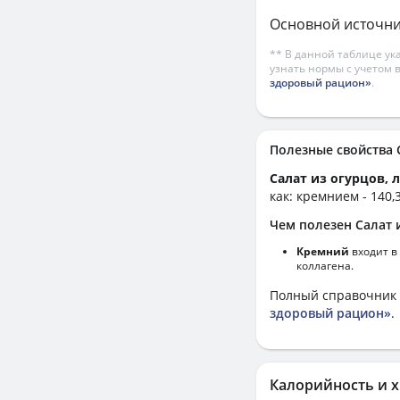
Основной источни
** В данной таблице ук
узнать нормы с учетом 
здоровый рацион»
.
Полезные свойства
Салат из огурцов, 
как: кремнием - 140,
Чем полезен Салат и
Кремний
входит в
коллагена.
Полный справочник 
здоровый рацион»
.
Калорийность и х