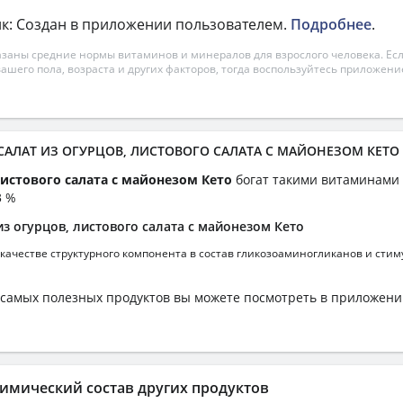
к: Создан в приложении пользователем.
Подробнее
.
азаны средние нормы витаминов и минералов для взрослого человека. Есл
вашего пола, возраста и других факторов, тогда воспользуйтесь приложен
 САЛАТ ИЗ ОГУРЦОВ, ЛИСТОВОГО САЛАТА С МАЙОНЕЗОМ КЕТО
листового салата с майонезом Кето
богат такими витаминами
3 %
з огурцов, листового салата с майонезом Кето
 качестве структурного компонента в состав гликозоаминогликанов и стим
самых полезных продуктов вы можете посмотреть в приложен
имический состав других продуктов