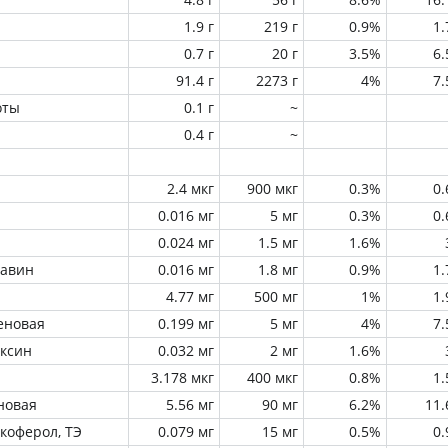
1.9 г
219 г
0.9%
1
0.7 г
20 г
3.5%
6
91.4 г
2273 г
4%
7
оты
0.1 г
~
0.4 г
~
2.4 мкг
900 мкг
0.3%
0
0.016 мг
5 мг
0.3%
0
0.024 мг
1.5 мг
1.6%
лавин
0.016 мг
1.8 мг
0.9%
1
4.77 мг
500 мг
1%
1
еновая
0.199 мг
5 мг
4%
7
оксин
0.032 мг
2 мг
1.6%
3.178 мкг
400 мкг
0.8%
1
новая
5.56 мг
90 мг
6.2%
11
окоферол, ТЭ
0.079 мг
15 мг
0.5%
0