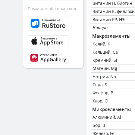
Витамин Н, биотин
Помощь и обратная связь
Витамин К, филлох
Витамин РР, НЭ
Ниацин
Макроэлементы
Калий, K
Кальций, Ca
Кремний, Si
Магний, Mg
Натрий, Na
Сера, S
Фосфор, P
Хлор, Cl
Микроэлементы
Алюминий, Al
Бор, B
Железо, Fe