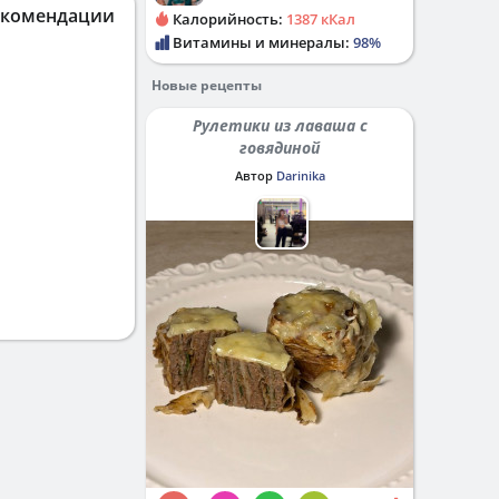
екомендации
Калорийность:
1387 кКал
Витамины и минералы:
98%
Новые рецепты
Рулетики из лаваша с
говядиной
Автор
Darinika