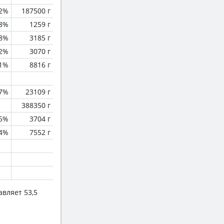
.2%
187500 г
.8%
1259 г
.8%
3185 г
.2%
3070 г
.1%
8816 г
.7%
23109 г
388350 г
5%
3704 г
.4%
7552 г
авляет 53,5