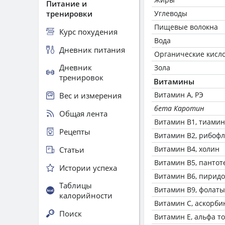
Питание и
тренировки
Углеводы
Пищевые волокна
Курс похудения
Вода
Дневник питания
Органические кисл
Дневник
Зола
тренировок
Витамины
Витамин А, РЭ
Вес и измерения
бета Каротин
Общая лента
Витамин В1, тиамин
Рецепты
Витамин В2, рибоф
Витамин В4, холин
Статьи
Витамин В5, пантот
Истории успеха
Витамин В6, пирид
Таблицы
Витамин В9, фолаты
калорийности
Витамин C, аскорби
Поиск
Витамин Е, альфа т