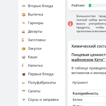
Рейтинг
Вторые блюда
Выпечка
Большинство прод
полный набор вита
Гарниры
важно употребля
продукты, чтобы
Десерты
организма в витами
Заготовки
Химический сост
Закуски
Пищевая ценност
Каши
майонезом Кето"
.
Напитки
В таблице приведено
витаминов и минера
Первые блюда
Полуфабрикаты
Нутриент
Салаты
Калорийность
Соусы и заправки
Белки
Жиры