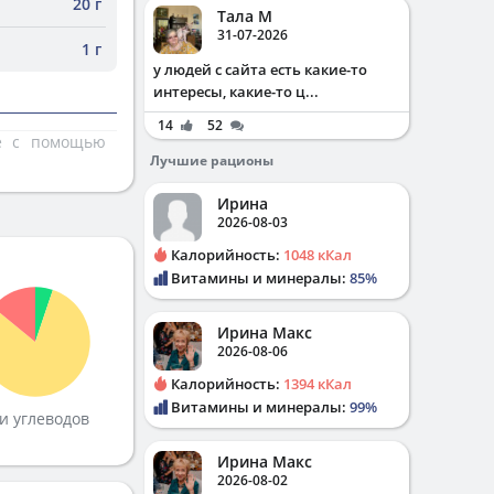
20 г
Тала М
31-07-2026
1 г
у людей с сайта есть какие-то
интересы, какие-то ц...
14
52
те с помощью
Лучшие рационы
Ирина
2026-08-03
Калорийность:
1048 кКал
Витамины и минералы:
85%
Ирина Макс
2026-08-06
Калорийность:
1394 кКал
Витамины и минералы:
99%
и углеводов
Ирина Макс
2026-08-02