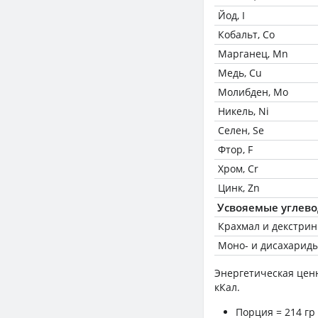
Йод, I
Кобальт, Co
Марганец, Mn
Медь, Cu
Молибден, Mo
Никель, Ni
Селен, Se
Фтор, F
Хром, Cr
Цинк, Zn
Усвояемые углев
Крахмал и декстри
Моно- и дисахариды
Энергетическая цен
кКал.
Порция = 214 гр 