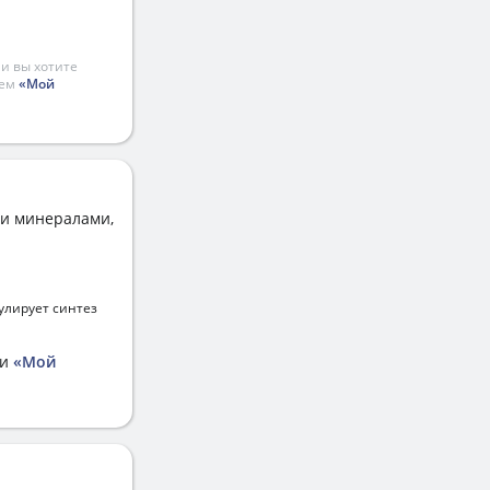
и вы хотите
ием
«Мой
 и минералами,
улирует синтез
ии
«Мой