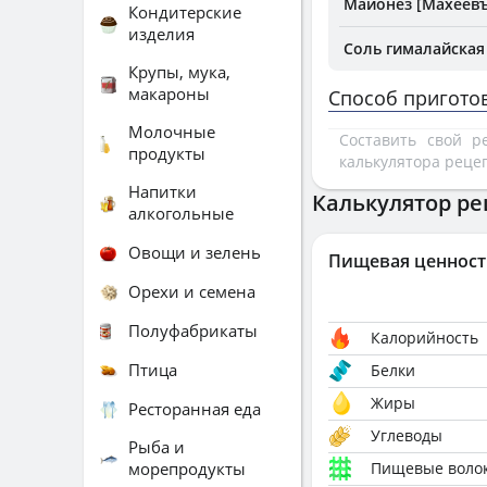
Майонез [Махеевъ
Кондитерские
изделия
Соль гималайская
Крупы, мука,
макароны
Способ пригото
Молочные
Составить свой 
продукты
калькулятора реце
Напитки
Калькулятор ре
алкогольные
Овощи и зелень
Пищевая ценност
Орехи и семена
Полуфабрикаты
Калорийность
Птица
Белки
Жиры
Ресторанная еда
Углеводы
Рыба и
морепродукты
Пищевые воло