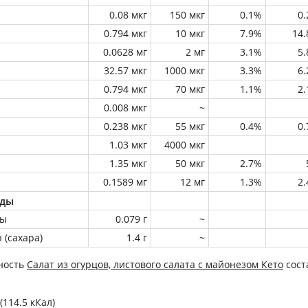
0.08 мкг
150 мкг
0.1%
0
0.794 мкг
10 мкг
7.9%
14
0.0628 мг
2 мг
3.1%
5
32.57 мкг
1000 мкг
3.3%
6
0.794 мкг
70 мкг
1.1%
2
0.008 мкг
~
0.238 мкг
55 мкг
0.4%
0
1.03 мкг
4000 мкг
1.35 мкг
50 мкг
2.7%
0.1589 мг
12 мг
1.3%
2
оды
ны
0.079 г
~
 (сахара)
1.4 г
~
ность
Салат из огурцов, листового салата с майонезом Кето
сост
(114.5 кКал)