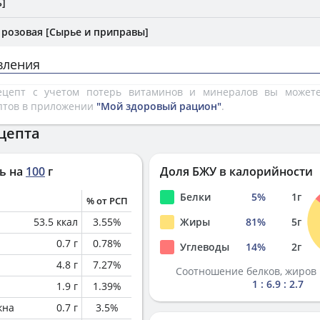
]
 розовая [Сырье и приправы]
вления
рецепт с учетом потерь витаминов и минералов вы може
птов в приложении
"Мой здоровый рацион"
.
цепта
ь на
100
г
Доля БЖУ в калорийности
Белки
5
%
1
г
% от РСП
53.5
ккал
3.55
%
Жиры
81
%
5
г
0.7
г
0.78
%
Углеводы
14
%
2
г
4.8
г
7.27
%
Соотношение белков, жиров 
1 : 6.9 : 2.7
1.9
г
1.39
%
кна
0.7
г
3.5
%