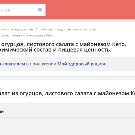
рийности продуктов
Таблица продуктов пользователей
тового салата с майонезом Кето
 огурцов, листового салата с майонезом Кето
.
химический состав и пищевая ценность.
ьзователем
в приложении
Мой здоровый рацион
.
лат из огурцов, листового салата с майонезом К
ый