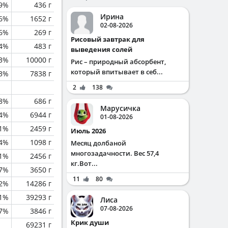
.9%
436 г
Ирина
.6%
1652 г
02-08-2026
.6%
269 г
Рисовый завтрак для
.4%
483 г
выведения солей
.3%
10000 г
Рис – природный абсорбент,
который впитывает в себ...
.3%
7838 г
2
138
.8%
686 г
Марусичка
.4%
6944 г
01-08-2026
.1%
2459 г
Июль 2026
.4%
1098 г
Месяц долбаной
многозадачности. Вес 57,4
.1%
2456 г
кг.Вот...
.7%
3650 г
11
80
.2%
14286 г
.1%
39293 г
Лиса
07-08-2026
.7%
3846 г
Крик души
69231 г