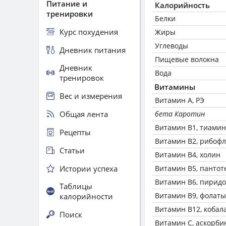
Питание и
Калорийность
тренировки
Белки
Курс похудения
Жиры
Углеводы
Дневник питания
Пищевые волокна
Дневник
Вода
тренировок
Витамины
Вес и измерения
Витамин А, РЭ
Общая лента
бета Каротин
Витамин В1, тиамин
Рецепты
Витамин В2, рибоф
Статьи
Витамин В4, холин
Истории успеха
Витамин В5, пантот
Витамин В6, пирид
Таблицы
Витамин В9, фолаты
калорийности
Витамин В12, кобал
Поиск
Витамин C, аскорби