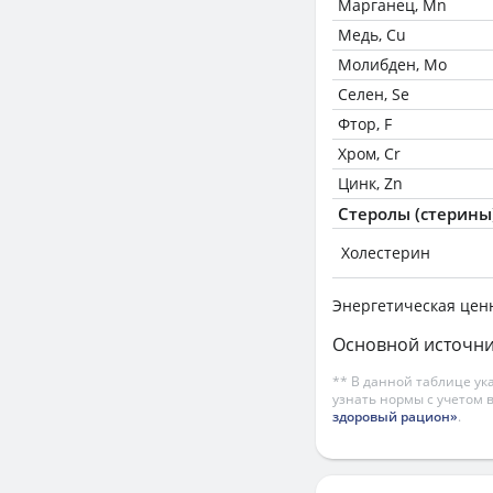
Марганец, Mn
Медь, Cu
Молибден, Mo
Селен, Se
Фтор, F
Хром, Cr
Цинк, Zn
Стеролы (стерины
Холестерин
Энергетическая цен
Основной источни
** В данной таблице ук
узнать нормы с учетом 
здоровый рацион»
.