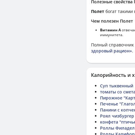
Полезные свойства
Полет
богат такими 
Чем полезен Полет
Витамин А
отвечае
иммунитета.
Полный справочник 
здоровый рацион»
.
Калорийность и х
Суп тыквенный
томаты со смет
Пирожное "Кар
Печенье "Глаго
Панини с копче
Роял чизбургер
конфета "птичь
Роллы Филадел
Роллы Калифор