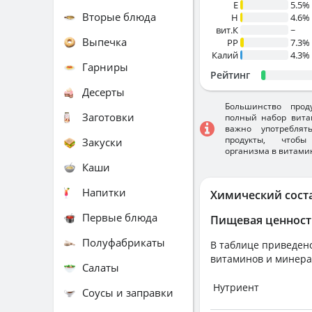
E
5.5%
Вторые блюда
H
4.6%
вит.К
~
Выпечка
PP
7.3%
Калий
4.3%
Гарниры
Рейтинг
Десерты
Большинство прод
Заготовки
полный набор вита
важно употребля
продукты, чтобы
Закуски
организма в витами
Каши
Напитки
Химический сост
Первые блюда
Пищевая ценност
Полуфабрикаты
В таблице приведено
витаминов и минера
Салаты
Нутриент
Соусы и заправки