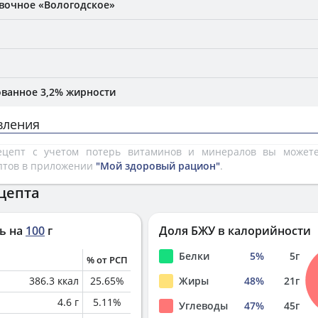
вочное «Вологодское»
ванное 3,2% жирности
вления
рецепт с учетом потерь витаминов и минералов вы може
птов в приложении
"Мой здоровый рацион"
.
цепта
ь на
100
г
Доля БЖУ в калорийности
Белки
5
%
5
г
% от РСП
386.3
ккал
25.65
%
Жиры
48
%
21
г
4.6
г
5.11
%
Углеводы
47
%
45
г