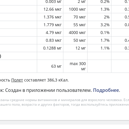
0.003 мг
2 мг
0.2%
0
12.66 мкг
1000 мкг
1.3%
0
1.376 мкг
70 мкг
2%
0
1.779 мкг
55 мкг
3.2%
0
4.79 мкг
4000 мкг
0.1%
0.83 мкг
50 мкг
1.7%
0
0.1288 мг
12 мг
1.1%
0
)
max 300
63 мг
мг
ность
Полет
составляет 386,3 кКал.
к: Создан в приложении пользователем.
Подробнее
.
азаны средние нормы витаминов и минералов для взрослого человека. Есл
вашего пола, возраста и других факторов, тогда воспользуйтесь приложен