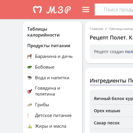
Таблицы
Главная
Таблица кало
калорийности
Рецепт
Полет
. 
Продукты питания
Рецепт создан
пол
Баранина и дичь
Бобовые
Вода и напитки
Ингредиенты П
Говядина и
телятина
Яичный белок ку
Грибы
Орех кешью
Детское питание
Сахар песок
Жиры и масла