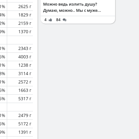
Можно ведь излить душу?
1%
2625 г
Думаю, можно.. Мы с муже...
.4%
1829 г
4
84
.2%
2159 г
.9%
1370 г
.1%
2343 г
.6%
4003 г
.1%
1238 г
.8%
3114 г
1%
2572 г
.6%
1663 г
.5%
5317 г
1%
2479 г
.5%
5172 г
.9%
1391 г