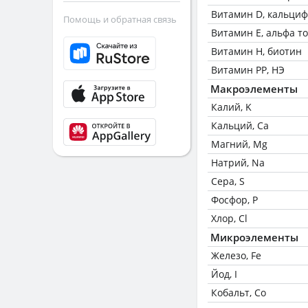
Витамин D, кальци
Помощь и обратная связь
Витамин Е, альфа т
Витамин Н, биотин
Витамин РР, НЭ
Макроэлементы
Калий, K
Кальций, Ca
Магний, Mg
Натрий, Na
Сера, S
Фосфор, P
Хлор, Cl
Микроэлементы
Железо, Fe
Йод, I
Кобальт, Co