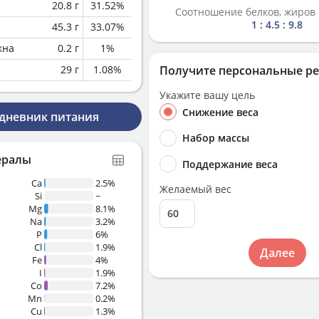
20.8
г
31.52
%
Соотношение белков, жиров 
1 : 4.5 : 9.8
45.3
г
33.07
%
кна
0.2
г
1
%
29
г
1.08
%
Получите персональные р
Укажите вашу цель
Снижение веса
 дневник питания
Набор массы
ералы
Поддержание веса
Ca
2.5%
Желаемый вес
Si
~
Mg
8.1%
Na
3.2%
P
6%
Cl
1.9%
Далее
Fe
4%
I
1.9%
Co
7.2%
Mn
0.2%
Cu
1.3%