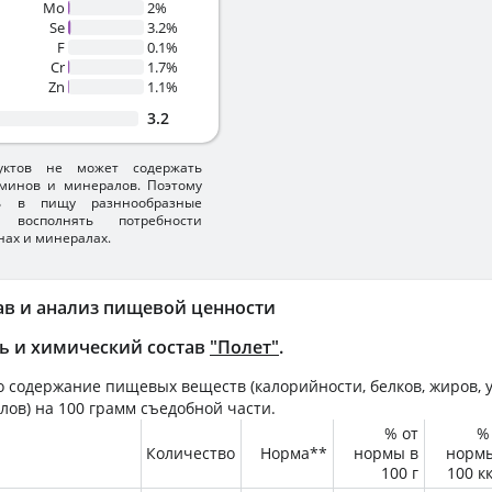
Mo
2%
Se
3.2%
F
0.1%
Cr
1.7%
Zn
1.1%
3.2
уктов не может содержать
минов и минералов. Поэтому
ть в пищу разннообразные
 восполнять потребности
нах и минералах.
ав и анализ пищевой ценности
ь и химический состав
"Полет"
.
 содержание пищевых веществ (калорийности, белков, жиров, у
лов) на
100 грамм
съедобной части.
% от
%
Количество
Норма**
нормы в
норм
100 г
100 к