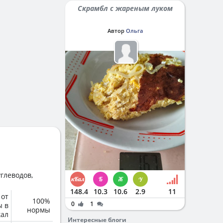
Скрамбл с жареным луком
Автор
Ольга
глеводов,
148.4
10.3
10.6
2.9
11
 от
100%
0
1
ы в
нормы
кал
Интересные блоги