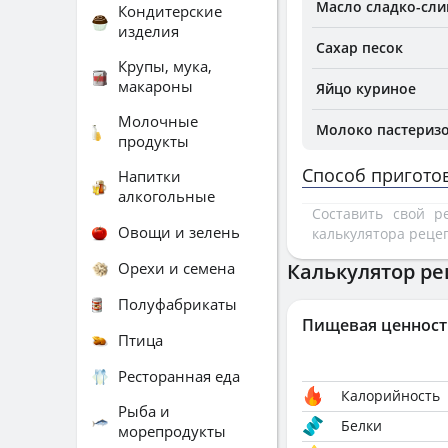
Масло сладко-сли
Кондитерские
изделия
Сахар песок
Крупы, мука,
макароны
Яйцо куриное
Молочные
Молоко пастеризо
продукты
Способ пригото
Напитки
алкогольные
Составить свой 
Овощи и зелень
калькулятора реце
Орехи и семена
Калькулятор ре
Полуфабрикаты
Пищевая ценност
Птица
Ресторанная еда
Калорийность
Рыба и
Белки
морепродукты