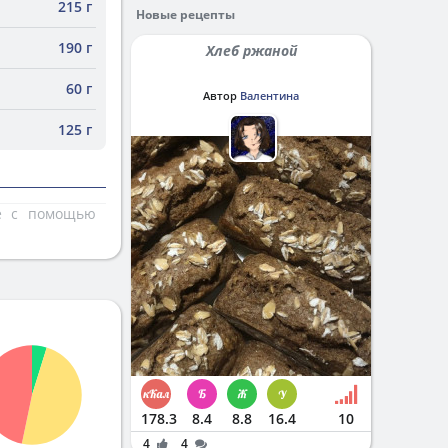
215 г
Новые рецепты
190 г
Хлеб ржаной
60 г
Автор
Валентина
125 г
те с помощью
178.3
8.4
8.8
16.4
10
4
4