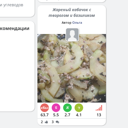
и углеводов
Жареный кабачок с
творогом и базиликом
Автор
Ольга
екомендации
63.7
5.5
2.7
4.1
13
2
3