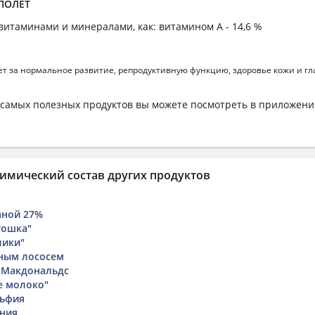
 ПОЛЕТ
витаминами и минералами, как: витамином А - 14,6 %
т за нормальное развитие, репродуктивную функцию, здоровье кожи и гл
самых полезных продуктов вы можете посмотреть в приложен
имический состав других продуктов
аной 27%
тошка"
лики"
ным лососем
 Макдональдс
е молоко"
ьфия
ния