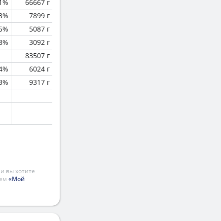
.1%
66667 г
.3%
7899 г
.5%
5087 г
.8%
3092 г
83507 г
.4%
6024 г
.3%
9317 г
и вы хотите
ием
«Мой