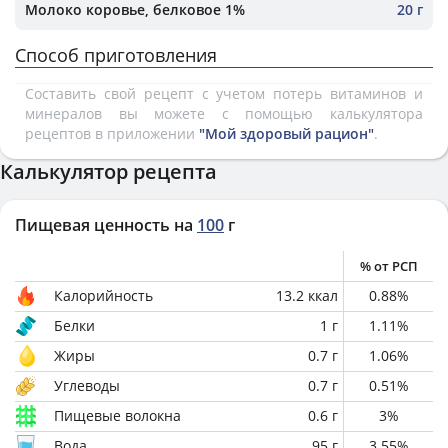
Молоко коровье, белковое 1%
20 г
Способ приготовления
Составить свой рецепт с учетом потерь витаминов и
минералов вы можете с помощью калькулятора
рецептов в приложении
"Мой здоровый рацион"
.
Калькулятор рецепта
Пищевая ценность на
100
г
% от РСП
Калорийность
13.2
ккал
0.88
%
Белки
1
г
1.11
%
Жиры
0.7
г
1.06
%
Углеводы
0.7
г
0.51
%
Пищевые волокна
0.6
г
3
%
Вода
95
г
3.55
%