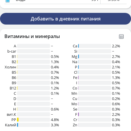
Добавить в дневник питания
Витамины и минералы
A
~
Ca
2.2%
b-car
~
Si
~
В1
0.5%
Mg
2.7%
B2
1.3%
Na
0.4%
Холин
0.4%
P
2.1%
B5
0.7%
Cl
0.5%
B6
0.2%
Fe
1.3%
B9
0.1%
I
0.5%
B12
1.2%
Co
0.7%
C
0.1%
Mn
0.1%
D
~
Cu
0.2%
E
~
Mo
0.6%
H
0.6%
Se
0.3%
вит.К
~
F
2.2%
PP
4.8%
Cr
0.3%
Калий
3.3%
Zn
0.3%