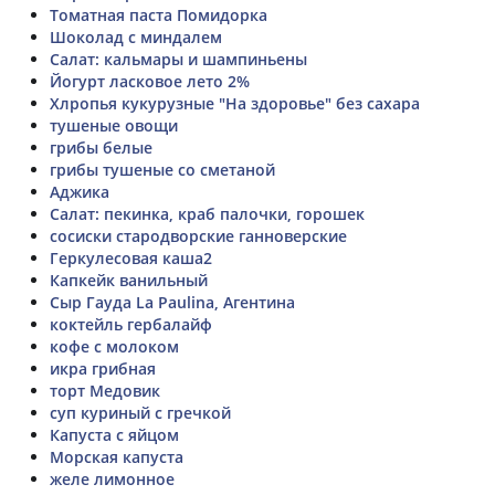
Томатная паста Помидорка
Шоколад с миндалем
Салат: кальмары и шампиньены
Йогурт ласковое лето 2%
Хлропья кукурузные "На здоровье" без сахара
тушеные овощи
грибы белые
грибы тушеные со сметаной
Аджика
Салат: пекинка, краб палочки, горошек
сосиски стародворские ганноверские
Геркулесовая каша2
Капкейк ванильный
Сыр Гауда La Paulina, Агентина
коктейль гербалайф
кофе с молоком
икра грибная
торт Медовик
суп куриный с гречкой
Капуста с яйцом
Морская капуста
желе лимонное