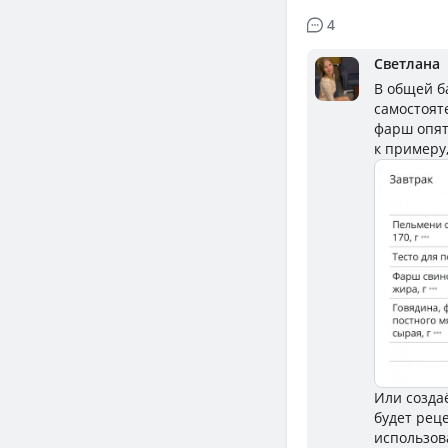
4
Светлана
В общей б
самостояте
фарш опят
к примеру,
Или созда
будет рец
использов