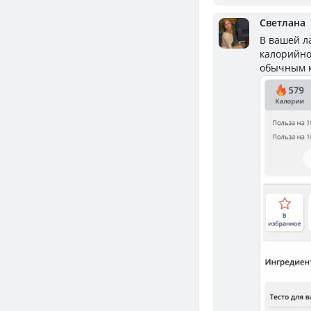
Светлана
В вашей ла
калорийно
обычным к