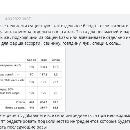
14.09.2022 04:37
азе пельмени существуют как отдельное блюдо… если готовите 
льно, то можна отдельно внести как: Тесто для пельменей и ва
ь же , подходящий из общей базы или взвешиваете отдельно 
 для фарша ассорти , свинину, говядину, лук , специи, соль…
ёте рецепт, добавляете все свои ингредиенты, а при необходи
епт редактировать под количество ингредиентов которые будет
ать последующие разы