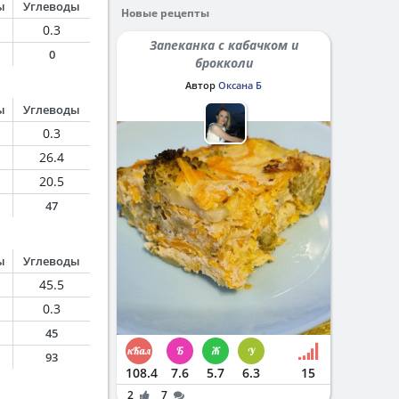
ы
Углеводы
Новые рецепты
0.3
Запеканка с кабачком и
0
брокколи
Автор
Оксана Б
ы
Углеводы
0.3
26.4
20.5
47
ы
Углеводы
45.5
0.3
45
93
108.4
7.6
5.7
6.3
15
2
7