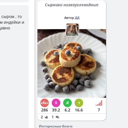
Сырники низкоуглеводные
 сыром , то
Автор
ДД
м индейки и
давно
286
39.2
6.2
16.6
7
2
1
Интересные блоги