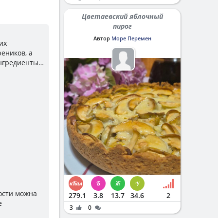
Цветаевский яблочный
пирог
Автор
Море Перемен
их
реников, а
ингредиенты…
мости можна
279.1
3.8
13.7
34.6
2
е
3
0