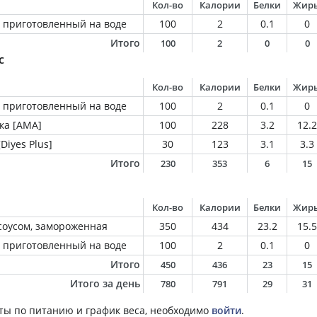
Кол-во
Калории
Белки
Жир
 приготовленный на воде
100
2
0.1
0
Итого
100
2
0
0
с
Кол-во
Калории
Белки
Жир
 приготовленный на воде
100
2
0.1
0
ка [АМА]
100
228
3.2
12.2
iyes Plus]
30
123
3.1
3.3
Итого
230
353
6
15
Кол-во
Калории
Белки
Жир
соусом, замороженная
350
434
23.2
15.5
 приготовленный на воде
100
2
0.1
0
Итого
450
436
23
15
Итого за день
780
791
29
31
ты по питанию и график веса, необходимо
войти
.