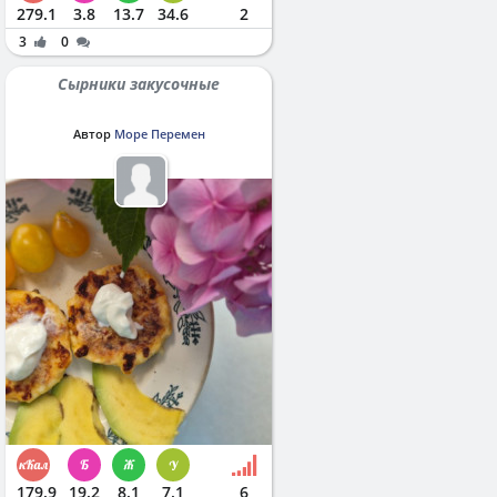
279.1
3.8
13.7
34.6
2
3
0
Сырники закусочные
Автор
Море Перемен
179.9
19.2
8.1
7.1
6