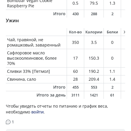
Bombbar Vegan Cookie
0.5
79.5
1.3
5.
Raspberry Pie
Итого
430
288
2
2
Ужин
Кол-во
Калории
Белки
Жи
Чай, травяной, не
350
3.5
0
0
ромашковый, заваренный
Сафлоровое масло
высокоолеиновое, более
17
150.3
0
1
70%
Сливки 33% [Петмол]
60
190.2
1.1
19
Свинина, сало
28
209.4
1.4
22
Итого
455
553
2
5
Итого за день
3111
1421
61
12
Чтобы увидеть отчеты по питанию и график веса,
необходимо
войти
.
1