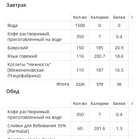
Завтрак
Кол-во
Калории
Белки
Жи
Вода
1500
0
0
0
Кофе растворимый,
350
7
0.4
0
приготовленный на воде
Баярский
150
185
20.9
10
Язык говяжий
116
200.7
18.6
1
Котлеты "Нежность"
[Межениновская
110
187
16.5
1
Птицефабрика]
Итого
2226
579
56
3
Обед
Кол-во
Калории
Белки
Жи
Кофе растворимый,
350
7
0.4
0
приготовленный на воде
Сливки для Взбивания 35%
60
201.6
1.3
2
[Parmalat]