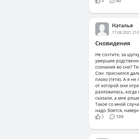
4
40
Наталья
17.08.2021 21:
Сновидения
Не сочтите, за шутк
умершие родственни
сознания во сне? Те
Сон: приснился дал
плохо (тетя). А я н
от которой они отре
разложилась, когда 
сказали, а мне реш
Такое со мной случа
надо, боятся, навер
5
109