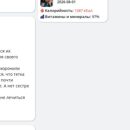
2026-08-01
Калорийность:
1387 кКал
Витамины и минералы:
97%
ся их
ля своего
похоронили
я, что тетка
а почти
. А нет сестре
мне лечиться