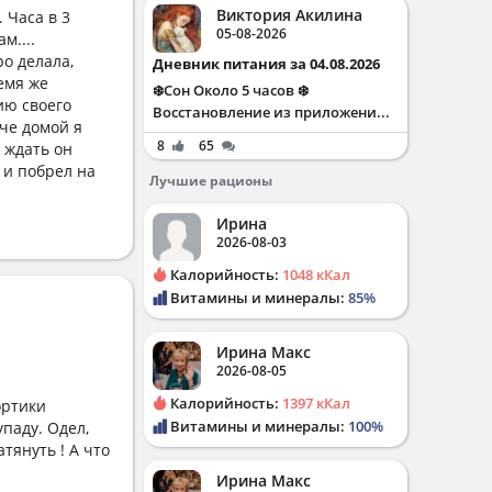
Виктория Акилина
 Часа в 3
05-08-2026
м....
ро делала,
Дневник питания за 04.08.2026
ремя же
❄️Сон Около 5 часов ❄️
ию своего
Восстановление из приложени...
оче домой я
8
65
е ждать он
а и побрел на
Лучшие рационы
Ирина
2026-08-03
Калорийность:
1048 кКал
Витамины и минералы:
85%
Ирина Макс
2026-08-05
Калорийность:
1397 кКал
ортики
Витамины и минералы:
100%
упаду. Одел,
тянуть ! А что
Ирина Макс