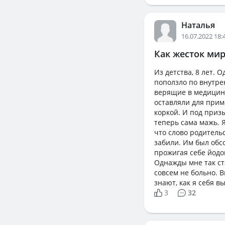
Наталья
16.07.2022 18:
Как жесток ми
Из детства, 8 лет.
поползло по внутре
верящие в медицину
оставляли для примо
коркой. И под призы
теперь сама мажь. Я
что слово родитель
забили. Им был обсо
прожигая себе йодо
Однажды мне так ст
совсем не больно. В
знают, как я себя в
3
32