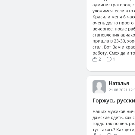
администратором, ск
уложимся, если что 
Красили меня 6 часо
очень долго просто 
вечернее, после раб
становления авиакон
пришла в 23-30, хор
стал. Вот Вам и кра
работу. Смех да и тол
2
1
Наталья
21.08.2021 12:
Горжусь русск
Наших мужиков ниче
дамские одеть, как 
гордо так пошел, рж
тут такого? Как дети