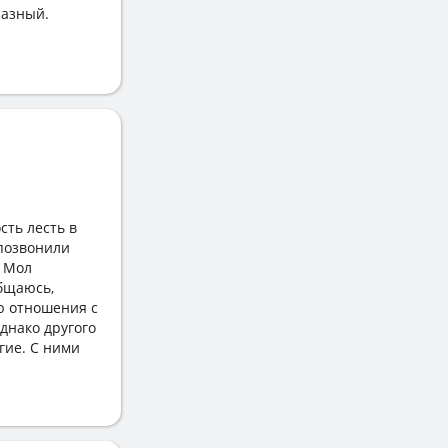
разный.
сть лесть в
 позвонили
. Мол
общаюсь,
ю отношения с
днако другого
гие. С ними