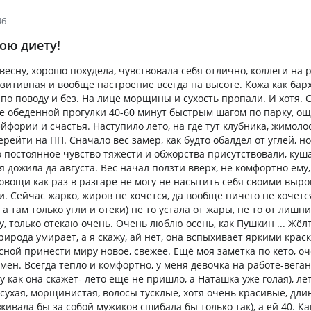
46
ою диету!
весну, хорошо похудела, чувствовала себя отлично, коллеги на 
озитивная и вообще настроение всегда на высоте. Кожа как барх
 по поводу и без. На лице морщины и сухость пропали. И хотя.
е обеденной прогулки 40-60 минут быстрым шагом по парку, о
йфории и счастья. Наступило лето, на где тут клубника, жимоло
рейти на ПП. Сначало вес замер, как будто обалдел от углей, но
 постоянное чувство тяжести и обжорства присутствовали, куша
я дожила да августа. Вес начал ползти вверх, не комфортно ему,
овощи как раз в разгаре не могу не насытить себя своими вы
. Сейчас жарко, жиров не хочется, да вообще ничего не хочетс
а там только угли и отеки) не то устала от жары, не то от лишни
, только отекаю очень. Очень люблю осень, как Пушкин ... Жёл
природа умирает, а я скажу, ай нет, она вспыхивает яркими крас
сной принести миру новое, свежее. Ещё моя заметка по кето, о
ен. Всегда тепло и комфортно, у меня девочка на работе-веган
у как она скажет- лето ещё не пришло, а Наташка уже голая), ле
, сухая, морщинистая, волосы тусклые, хотя очень красивые, дл
живала бы за собой мужиков сшибала бы только так), а ей 40. К