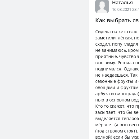
Наталья
16.08.2021 23:
Как выбрать св
Сидела на кето всю 
заметили, лёгкая, п
сходил, попу гладил
не занимаюсь, кром
приятные, чувство э
всю зиму. Решила пе
поднимался. Однако
не наедаешься. Так 
сезонные фрукты и 
овощами и фруктами
арбуза и винограда( 
пью в основном воду
Кто то скажет, что 
засыпает, что бы ве
выделяется теплообм
мёрзнет (я всю весн
(под стволом стоят)
волной( если бы уха