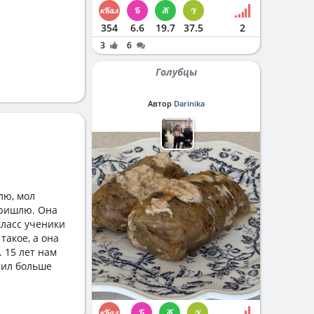
354
6.6
19.7
37.5
2
3
6
Голубцы
Автор
Darinika
лю, мол
пришлю. Она
класс ученики
такое, а она
. 15 лет нам
 сил больше