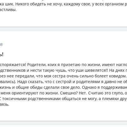
ка шик. Никого обидеть не хочу, каждому свое, у всех организм 
астливы.
48
ь!
споряжается! Родители, коих я призетаю по жизни, имеют нагло
дственников и нести такую чушь, что уши шевелятся!! На днях
рез нее передали, что моя сестра очень сильно болеет ковидом
ались). Надо сказать, что с сестрой и родителями я давно не 
жизнь и общие обиды сделали свое дело. Однако я поддержива
меня ориентируют по жизни. Смешно? Нет. Считаю это глупо, о
 С токсичными родственниками общаться не могу, а племяхи дру
вязь.