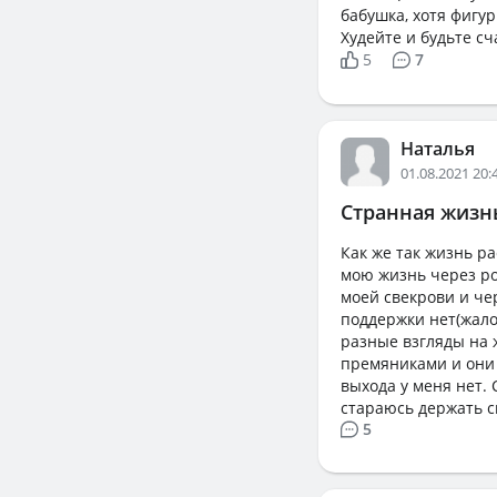
бабушка, хотя фигур
Худейте и будьте сч
5
7
Наталья
01.08.2021 20:
Странная жизн
Как же так жизнь ра
мою жизнь через ро
моей свекрови и че
поддержки нет(жалов
разные взгляды на 
премяниками и они 
выхода у меня нет.
стараюсь держать с
5