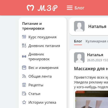
Блог
Питание и
Наталья
тренировки
Курс похудения
Блог
Кулинарная 
Дневник питания
Дневник
Наталья
тренировок
26.05.2023 15:
Вес и измерения
Массажер для 
Общая лента
Приветствую всех 
Увидела рекламу ма
Рецепты
у кого-нибудь поде
Статьи
Истории успеха