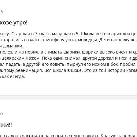
18
хозе утро!
олу. Старшая в 7 класс, младшая в 5. Школа вся в шариках и цве
 старались создать атмосферу уюта, молодцы. Дети в превкуш
я домашки....
) полезли на перилла снимать шарики, шарики высоко висят и с
целярским ножом. Пока один снимал, другой держал и нож и др
ал падать, а другой его ловить, пырнул его ножом в бок, пробил
а, тому реанимация. Вся школа в шоке. Это из той истории когда
 как всегда.
09
жки!!
а в салон красоты, пора красить седые волосы. Красуюсь перед