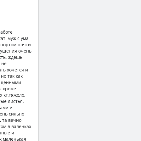
работе
ат, муж с ума
 Спортом почти
щущения очень
сть, ждёшь
 не
ть хочется и
 но так как
рощенными
я кроме
х кг.тяжело,
тые листья.
ками и
чень сильно
, та вечно
том в валенках
инные и
ак маленькая