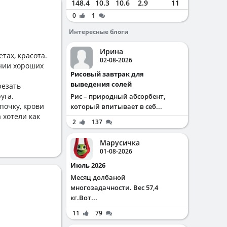
148.4
10.3
10.6
2.9
11
0
1
Интересные блоги
Ирина
тах, красота.
02-08-2026
ении хороших
Рисовый завтрак для
выведения солей
резать
уга.
Рис – природный абсорбент,
 почку, крови
который впитывает в себ...
 хотели как
2
137
Марусичка
01-08-2026
Июль 2026
Месяц долбаной
многозадачности. Вес 57,4
кг.Вот...
11
79