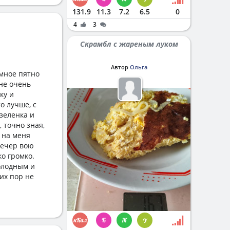
131.9
11.3
7.2
6.5
0
4
3
Скрамбл с жареным луком
Автор
Ольга
омное пятно
 не очень
ку и
о лучше, с
 зеленка и
 точно зная,
 на меня
вечер вою
о громко.
Холодным и
их пор не