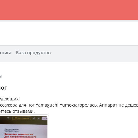
книга
База продуктов
01
ног
худеющих!
ссажера для ног Yamaguchi Yume-загорелась. Аппарат не дешев
литесь отзывами.