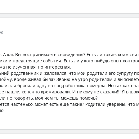
08
у. А как Вы воспринимаете сновидения? Есть ли такие, коим снят
ки и предстоящие события. Есть ли у кого нибудь опыт контро
ма не изученная, но интересная.
ьний родственник и жаловался, что мои родители его супругу 
е пойму, вроде живая была? Звоню на утро родителям и выясняетс
клись и бросили одну на соц.работника померла. Но так как он
ее нашли, конечно кремировали. И никому не сказали!!! Я в шоке
или не говорить, мол чем ты можешь помочь?
ется частенько, может есть ещё такие? Родители уверены, что 
но.