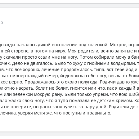
45
р
 Однажды началось дикой восполение под коленкой. Мокрое, огр
нней стороне, а потом на икру. Моя родители, вечно занятые и
 скачали просто ссали мне на ногу. Потом собирали мочу в бан
чек. Дело не двигалось. Было то хужу с гнойными волдырями, т
в, что всё хорошо, лечение продолжилось, типа, вот тебе йод и
 как пионер каждый вечер, йодом жгла себе ногу, ввыла от боли,
ское верно. Продолжалось это около полугода. Родичи давно уже
лютно насрать, болит не болит, гноится или что, как я каждый 
м или зелёнкой мокрую рану. Были только упрёки, что вою шибк
ало жалко свою ногу, что я тупо помазала её детским кремом. 
ы не поверите, но раны запянулись за пару дней. Родители до с
ылечила, уверяя меня же, что поступили правильно.