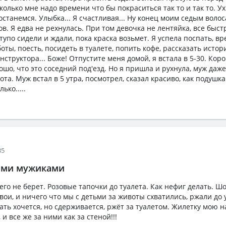
олько мне надо времени что бы покраситься так то и так то. Ух.
останемся. Улыбка... Я счастливая... Ну конец моим седым волоса
в. Я едва не рехнулась. При том девочка не лентяйка, все быст
тупо сидели и ждали, пока краска возьмет. Я успела поспать, в
оты, поесть, посидеть в туалете, попить кофе, рассказать истор
структора... Боже! Отпустите меня домой, я встала в 5-30. Кор
ошо, что это соседний под'езд. Но я пришла и рухнула, муж даж
сота. Муж встал в 5 утра, посмотрел, сказал красиво, как подушк
ько.....
35
ими мужиками
го не берет. Розовые тапочки до туалета. Как нефиг делать. Ш
свои, и ничего что мы с детьми за животы схватились, ржали до 
ать хочется, но сдерживается, ржёт за туалетом. Жилетку мою на
, и все же за ними как за стеной!!!