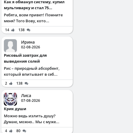
Как я обманул систему, купил
мультиварку и стал 75...
Ребята, всем привет! Помните
меня? Того Вову, кото...
14
138
Ирина
02-08-2026
Рисовый завтрак для
выведения солей
Рис – природный абсорбент,
который впитывает в себ...
2
138
Лиса
07-08-2026
Крик души
Можно ведь излить душу?
Думаю, можно.. Мы с муже...
4
80