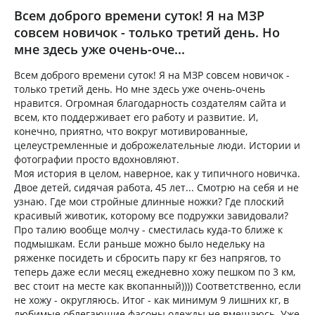
Всем доброго времени суток! Я на МЗР
совсем новичок - только третий день. Но
мне здесь уже очень-оче...
Всем доброго времени суток! Я на МЗР совсем новичок -
только третий день. Но мне здесь уже очень-очень
нравится. Огромная благодарность создателям сайта и
всем, кто поддерживает его работу и развитие. И,
конечно, приятно, что вокруг мотивированные,
целеустремленные и доброжелательные люди. Истории и
фотографии просто вдохновляют.
Моя история в целом, наверное, как у типичного новичка.
Двое детей, сидячая работа, 45 лет... Смотрю на себя и не
узнаю. Где мои стройные длинные ножки? Где плоский
красивый животик, которому все подружки завидовали?
Про талию вообще молчу - сместилась куда-то ближе к
подмышкам. Если раньше можно было недельку на
ряженке посидеть и сбросить пару кг без напрягов, то
теперь даже если месяц ежедневно хожу пешком по 3 км,
вес стоит на месте как вкопанный)))) Соответственно, если
не хожу - округляюсь. Итог - как минимум 9 лишних кг, в
любимые облегающие фасоны одежды не вмещаюсь. Уже