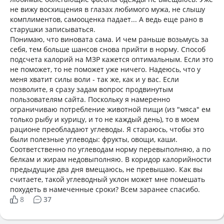
не вижу восхищения в глазах любимого мужа, не слышу
комплиментов, самооценка падает... А ведь еще рано в
старушки записываться.
Понимаю, что виновата сама. И чем раньше возьмусь за
себя, тем больше шансов снова прийти в норму. Способ
подсчета калорий на МЗР кажется оптимальным. Если это
не поможет, то не поможет уже ничего. Надеюсь, что у
меня хватит силы воли - так же, как и у вас. Если
позволите, я сразу задам вопрос продвинутым
пользователям сайта. Поскольку я намеренно
ограничиваю потребление животной пищи (из "мяса" ем
только рыбу и курицу, и то не каждый день), то в моем
рационе преобладают углеводы. Я стараюсь, чтобы это
были полезные углеводы: фрукты, овощи, каши.
Соответственно по углеводам норму перевыполняю, а по
белкам и жирам недовыполняю. В коридор калорийности
предыдущие два дня вмещаюсь, не превышаю. Как вы
считаете, такой углеводный уклон может мне помешать
похудеть в намеченные сроки? Всем заранее спасибо.
8
37