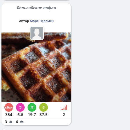
Бельгийские вафли
Автор
Море Перемен
354
6.6
19.7
37.5
2
3
6