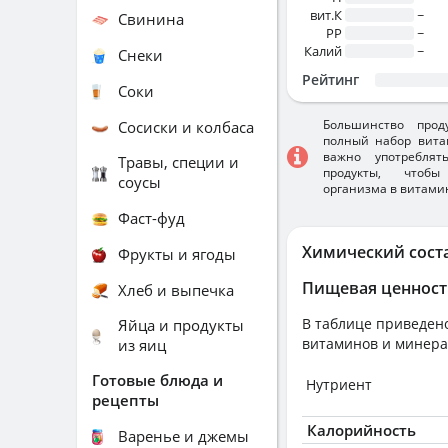
вит.К
~
Свинина
PP
~
Калий
~
Снеки
Рейтинг
Соки
Большинство прод
Сосиски и колбаса
полный набор вита
важно употребля
Травы, специи и
продукты, чтобы
соусы
организма в витами
Фаст-фуд
Химический сост
Фрукты и ягоды
Пищевая ценност
Хлеб и выпечка
В таблице приведено
Яйца и продукты
витаминов и минера
из яиц
Готовые блюда и
Нутриент
рецепты
Калорийность
Варенье и джемы