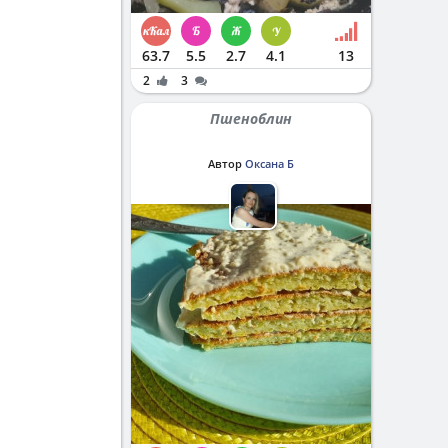
63.7
5.5
2.7
4.1
13
2
3
Пшеноблин
Автор
Оксана Б