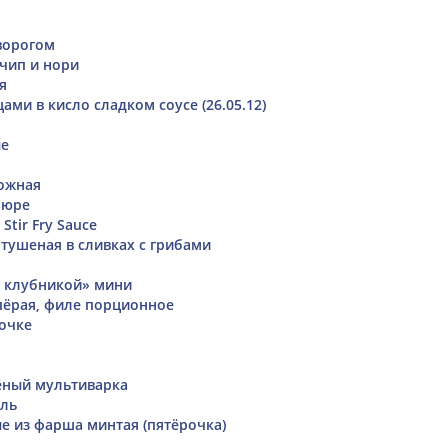
ворогом
 чип и нори
я
ами в кисло сладком соусе (26.05.12)
ые
ожная
пюре
Stir Fry Sauce
 тушеная в сливках с грибами
с клубникой» мини
ёрая, филе порционное
очке
ёный мультиварка
ель
е из фарша минтая (пятёрочка)