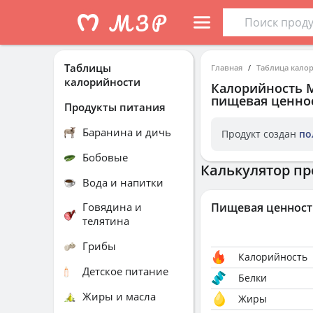
Таблицы
Главная
Таблица кало
калорийности
Калорийность
пищевая ценнос
Продукты питания
Баранина и дичь
Продукт создан
по
Бобовые
Калькулятор пр
Вода и напитки
Говядина и
Пищевая ценност
телятина
Грибы
Калорийность
Детское питание
Белки
Жиры и масла
Жиры