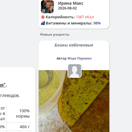
Ирина Макс
2026-08-02
Калорийность:
1387 кКал
Витамины и минералы:
98%
Новые рецепты
Блины кабачковые
Автор
Море Перемен
ая"
.
глеводов,
 от
100%
ы в
нормы
кал
.9%
466 г