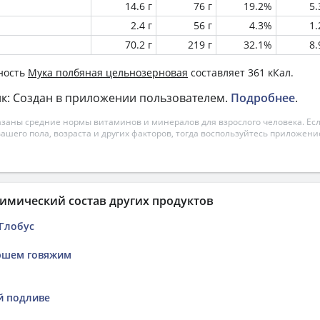
14.6 г
76 г
19.2%
5
2.4 г
56 г
4.3%
1
70.2 г
219 г
32.1%
8
ность
Мука полбяная цельнозерновая
составляет 361 кКал.
к: Создан в приложении пользователем.
Подробнее
.
азаны средние нормы витаминов и минералов для взрослого человека. Есл
вашего пола, возраста и других факторов, тогда воспользуйтесь приложен
имический состав других продуктов
 Глобус
ршем говяжим
й подливе