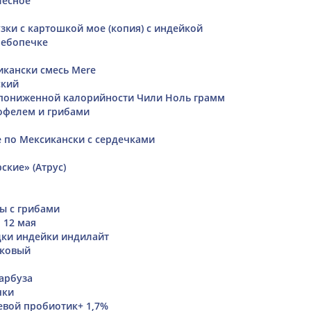
лесное
зки с картошкой мое (копия) с индейкой
лебопечке
кански смесь Mere
ский
 пониженной калорийности Чили Ноль грамм
офелем и грибами
по Мексикански с сердечками
ские» (Атрус)
цы с грибами
 12 мая
дки индейки индилайт
аковый
 арбуза
чки
евой пробиотик+ 1,7%