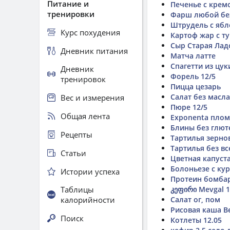
Питание и
Печенье с крем
тренировки
Фарш любой без
Штрудель с ябл
Курс похудения
Картоф жар с т
Сыр Старая Лад
Дневник питания
Матча латте
Спагетти из цук
Дневник
Форель 12/5
тренировок
Пицца цезарь
Салат без масла
Вес и измерения
Пюре 12/5
Общая лента
Exponenta плом
Блины без глют
Рецепты
Тартилья зерно
Тартилья без вс
Статьи
Цветная капуста
Болоньезе с к
Истории успеха
Протеин бомба
Таблицы
კეფირი Mevgal 1
калорийности
Салат ог, пом
Рисовая каша В
Поиск
Котлеты 12.05