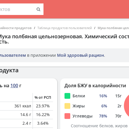
рийности продуктов
Таблица продуктов пользователей
Мука полбяная це
Мука полбяная цельнозерновая
. Химический сос
ть.
льзователем
в приложении
Мой здоровый рацион
.
одукта
ь на
100
г
Доля БЖУ в калорийности
Белки
16
%
15
г
% от РСП
361
ккал
23.97
%
Жиры
6
%
2
г
14.6
г
16.22
%
Углеводы
78
%
70
г
2.4
г
3.64
%
Соотношение белков, жиров 