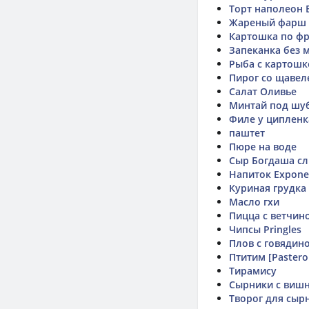
Торт наполеон 
Жареный фарш
Картошка по фр
Запеканка без 
Рыба с картошк
Пирог со щавел
Салат Оливье
Минтай под шу
Филе у ципленк
паштет
Пюре на воде
Сыр Богдаша с
Напиток Expone
Куриная грудка
Масло гхи
Пицца с ветчин
Чипсы Pringles
Плов с говядин
Птитим [Pastero
Тирамису
Сырники с вишне
Творог для сырн