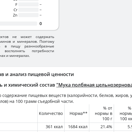
F
~
Cr
~
Zn
~
0
уктов не может содержать
минов и минералов. Поэтому
ть в пищу разннообразные
 восполнять потребности
нах и минералах.
ав и анализ пищевой ценности
ь и химический состав
"Мука полбяная цельнозернов
 содержание пищевых веществ (калорийности, белков, жиров, у
лов) на
100 грамм
съедобной части.
% от
%
Количество
Норма**
нормы в
норм
100 г
100 к
361 ккал
1684 ккал
21.4%
5