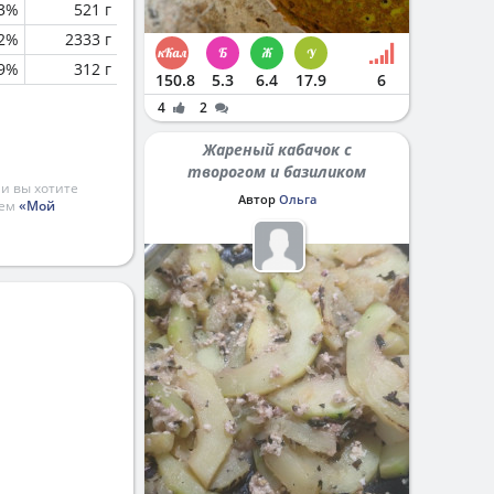
.3%
521 г
.2%
2333 г
.9%
312 г
150.8
5.3
6.4
17.9
6
4
2
Жареный кабачок с
творогом и базиликом
и вы хотите
Автор
Ольга
ием
«Мой