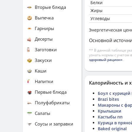
Белки
Вторые блюда
Жиры
Выпечка
Углеводы
Гарниры
Энергетическая цен
Десерты
Основной источни
Заготовки
** В данной таблице ук
узнать нормы с учетом 
Закуски
здоровый рацион»
.
Каши
Напитки
Калорийность и х
Первые блюда
Боул с курицей
Brazi bites
Полуфабрикаты
Макароны с фа
Крылышки
Салаты
Кастыбы пп
Курица в пряно
Соусы и заправки
Baked original