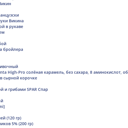
Викин
анцузски
муки Викина
ой в рукаве
ем
бой
а бройлера
ливочный
nta High-Pro солёная карамель, без сахара, 8 аминокислот, 
 в сырной корочке
ой и грибами SPAR Спар
ой
ni]
й (120 гр)
иков 5% (200 гр)