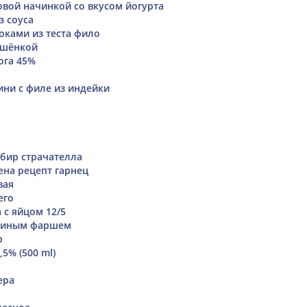
овой начинкой со вкусом йогурта
 соуса
оками из теста фило
ушёнкой
ога 45%
ини с филе из индейки
бир страчателла
ена рецепт гарнец
вая
его
 с яйцом 12/5
уриным фаршем
р
,5% (500 ml)
ера