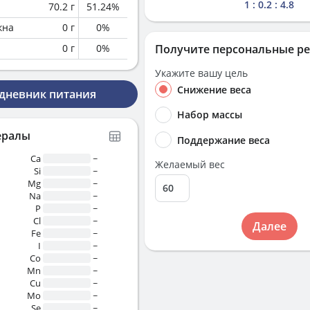
1 : 0.2 : 4.8
70.2
г
51.24
%
кна
0
г
0
%
0
г
0
%
Получите персональные р
Укажите вашу цель
Снижение веса
 дневник питания
Набор массы
ералы
Поддержание веса
Ca
~
Желаемый вес
Si
~
Mg
~
Na
~
P
~
Cl
~
Далее
Fe
~
I
~
Co
~
Mn
~
Cu
~
Mo
~
Se
~