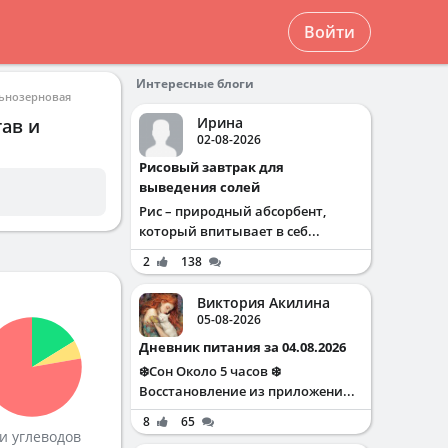
Войти
Интересные блоги
льнозерновая
Ирина
тав и
02-08-2026
Рисовый завтрак для
выведения солей
Рис – природный абсорбент,
который впитывает в себ...
2
138
Виктория Акилина
05-08-2026
Дневник питания за 04.08.2026
❄️Сон Около 5 часов ❄️
Восстановление из приложени...
8
65
и углеводов