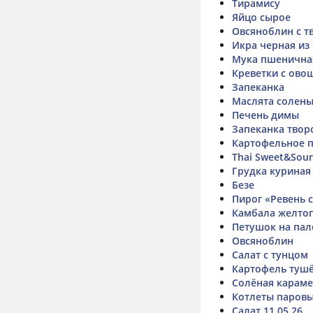
Тирамису
Яйцо сырое
Овсяноблин с т
Икра черная из
Мука пшенична
Креветки с овощ
Запеканка
Маслята солен
Печень димы
Запеканка твор
Картофельное 
Thai Sweet&Sour 
Грудка куриная
Безе
Пирог «Ревень 
Камбала желтоп
Петушок на пал
Овсяноблин
Салат с тунцом
Картофель туш
Солёная карам
Котлеты паровы
Салат 11.05.26