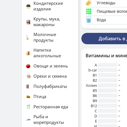
Углеводы
Кондитерские
изделия
Пищевые воло
Крупы, мука,
Вода
макароны
Молочные
Добавить в
продукты
Напитки
Витамины и мин
алкогольные
A
~
Овощи и зелень
b-car
~
В1
~
Орехи и семена
B2
~
Холин
~
Полуфабрикаты
B5
~
B6
~
Птица
B9
~
B12
~
Ресторанная еда
C
~
D
~
Рыба и
E
~
морепродукты
H
~