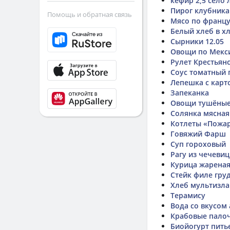
кефир 2,5 село 
Пирог клубника
Помощь и обратная связь
Мясо по францу
Белый хлеб в х
Сырники 12.05
Овощи по Мекси
Рулет Крестьян
Соус томатный
Лепешка с карт
Запеканка
Овощи тушёные 
Солянка мясная
Котлеты «Пожар
Говяжий Фарш
Суп гороховый
Рагу из чечеви
Курица жареная
Стейк филе гру
Хлеб мультизл
Терамису
Вода со вкусом
Крабовые пало
Биойогурт пить