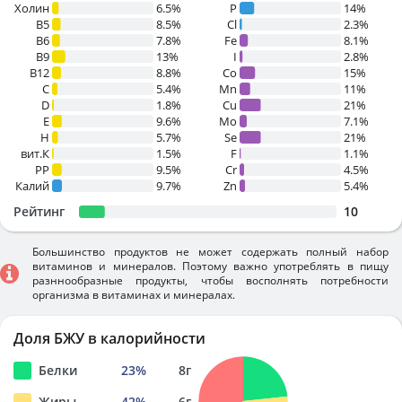
Холин
6.5%
P
14%
B5
8.5%
Cl
2.3%
B6
7.8%
Fe
8.1%
B9
13%
I
2.8%
B12
8.8%
Co
15%
C
5.4%
Mn
11%
D
1.8%
Cu
21%
E
9.6%
Mo
7.1%
H
5.7%
Se
21%
вит.К
1.5%
F
1.1%
PP
9.5%
Cr
4.5%
Калий
9.7%
Zn
5.4%
Рейтинг
10
Большинство продуктов не может содержать полный набор
витаминов и минералов. Поэтому важно употреблять в пищу
разннообразные продукты, чтобы восполнять потребности
организма в витаминах и минералах.
Доля БЖУ в калорийности
Белки
23
%
8
г
Жиры
42
%
6
г