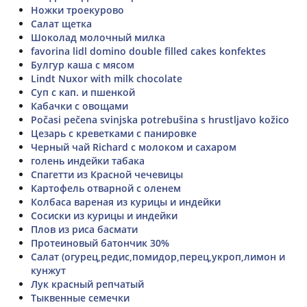
Ножки троекурово
Салат щетка
Шоколад молочный милка
favorina lidl domino double filled cakes konfektes
Булгур каша с мясом
Lindt Nuxor with milk chocolate
Суп с кап. и пшенкой
Кабачки с овощами
Počasi pečena svinjska potrebušina s hrustljavo kožico
Цезарь с креветками с панировке
Черный чай Richard с молоком и сахаром
голень индейки табака
Спагетти из Красной чечевицы
Картофель отварной с оленем
Колбаса вареная из курицы и индейки
Сосиски из курицы и индейки
Плов из риса басмати
Протеиновый батончик 30%
Салат (огурец,редис,помидор,перец,укроп,лимон и
кунжут
Лук красный репчатый
Тыквенные семечки