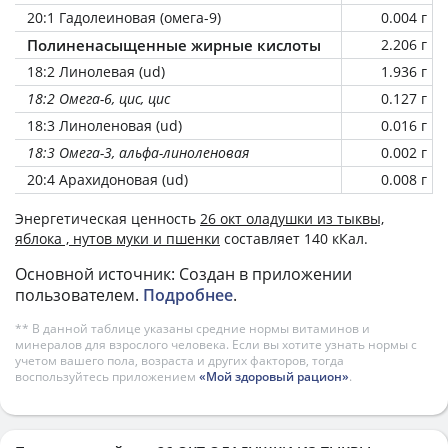
20:1 Гадолеиновая (омега-9)
0.004 г
Полиненасыщенные жирные кислоты
2.206 г
18:2 Линолевая (ud)
1.936 г
18:2 Омега-6, цис, цис
0.127 г
18:3 Линоленовая (ud)
0.016 г
18:3 Омега-3, альфа-линоленовая
0.002 г
20:4 Арахидоновая (ud)
0.008 г
Энергетическая ценность
26 окт оладушки из тыквы,
яблока , нутов муки и пшенки
составляет 140 кКал.
Основной источник: Создан в приложении
пользователем.
Подробнее
.
** В данной таблице указаны средние нормы витаминов и
минералов для взрослого человека. Если вы хотите узнать нормы с
учетом вашего пола, возраста и других факторов, тогда
воспользуйтесь приложением
«Мой здоровый рацион»
.