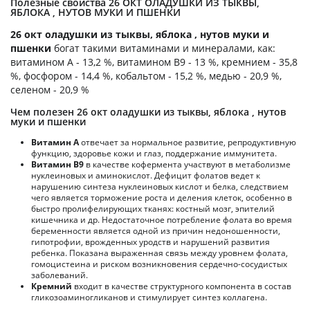
Полезные свойства 26 ОКТ ОЛАДУШКИ ИЗ ТЫКВЫ,
ЯБЛОКА , НУТОВ МУКИ И ПШЕНКИ
26 окт оладушки из тыквы, яблока , нутов муки и
пшенки
богат такими витаминами и минералами, как:
витамином А - 13,2 %, витамином B9 - 13 %, кремнием - 35,8
%, фосфором - 14,4 %, кобальтом - 15,2 %, медью - 20,9 %,
селеном - 20,9 %
Чем полезен 26 окт оладушки из тыквы, яблока , нутов
муки и пшенки
Витамин А
отвечает за нормальное развитие, репродуктивную
функцию, здоровье кожи и глаз, поддержание иммунитета.
Витамин В9
в качестве кофермента участвуют в метаболизме
нуклеиновых и аминокислот. Дефицит фолатов ведет к
нарушению синтеза нуклеиновых кислот и белка, следствием
чего является торможение роста и деления клеток, особенно в
быстро пролифелирующих тканях: костный мозг, эпителий
кишечника и др. Недостаточное потребление фолата во время
беременности является одной из причин недоношенности,
гипотрофии, врожденных уродств и нарушений развития
ребенка. Показана выраженная связь между уровнем фолата,
гомоцистеина и риском возникновения сердечно-сосудистых
заболеваний.
Кремний
входит в качестве структурного компонента в состав
гликозоаминогликанов и стимулирует синтез коллагена.