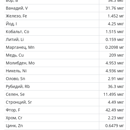
Бор, B
54.3 мкг
Ванадий, V
31.76 мкг
Железо, Fe
1.452 мг
Йод, I
4.25 мкг
Кобальт, Co
1.515 мкг
Литий, Li
0.159 мкг
Марганец, Mn
0.2098 мг
Медь, Cu
209 мкг
Молибден, Mo
4.953 мкг
Никель, Ni
4.936 мкг
Олово, Sn
2.91 мкг
Рубидий, Rb
36.3 мкг
Селен, Se
11.495 мкг
Стронций, Sr
4.49 мкг
Фтор, F
42.49 мкг
Хром, Cr
2.23 мкг
Цинк, Zn
0.6479 мг