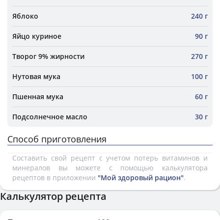
Яблоко
240 г
Яйцо куриное
90 г
Творог 9% жирности
270 г
Нутовая мука
100 г
Пшенная мука
60 г
Подсолнечное масло
30 г
Способ приготовления
Составить свой рецепт с учетом потерь витаминов и
минералов вы можете с помощью калькулятора
рецептов в приложении
"Мой здоровый рацион"
.
Калькулятор рецепта