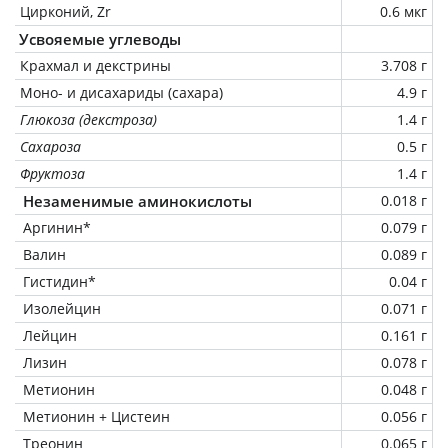
Цирконий, Zr
0.6 мкг
Усвояемые углеводы
Крахмал и декстрины
3.708 г
Моно- и дисахариды (сахара)
4.9 г
Глюкоза (декстроза)
1.4 г
Сахароза
0.5 г
Фруктоза
1.4 г
Незаменимые аминокислоты
0.018 г
Аргинин*
0.079 г
Валин
0.089 г
Гистидин*
0.04 г
Изолейцин
0.071 г
Лейцин
0.161 г
Лизин
0.078 г
Метионин
0.048 г
Метионин + Цистеин
0.056 г
Треонин
0.065 г