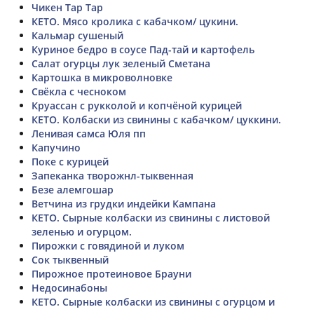
Чикен Тар Тар
КЕТО. Мясо кролика с кабачком/ цукини.
Кальмар сушеный
Куриное бедро в соусе Пад-тай и картофель
Салат огурцы лук зеленый Сметана
Картошка в микроволновке
Свёкла с чесноком
Круассан с рукколой и копчёной курицей
КЕТО. Колбаски из свинины с кабачком/ цуккини.
Ленивая самса Юля пп
Капучино
Поке с курицей
Запеканка творожнл-тыквенная
Безе алемгошар
Ветчина из грудки индейки Кампана
КЕТО. Сырные колбаски из свинины с листовой
зеленью и огурцом.
Пирожки с говядиной и луком
Сок тыквенный
Пирожное протеиновое Брауни
Недосинабоны
КЕТО. Сырные колбаски из свинины с огурцом и