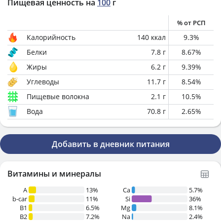
Пищевая ценность на
100
г
% от РСП
Калорийность
140
ккал
9.3
%
Белки
7.8
г
8.67
%
Жиры
6.2
г
9.39
%
Углеводы
11.7
г
8.54
%
Пищевые волокна
2.1
г
10.5
%
Вода
70.8
г
2.65
%
Добавить в дневник питания
Витамины и минералы
A
13%
Ca
5.7%
b-car
11%
Si
36%
В1
6.5%
Mg
8.1%
B2
7.2%
Na
2.4%