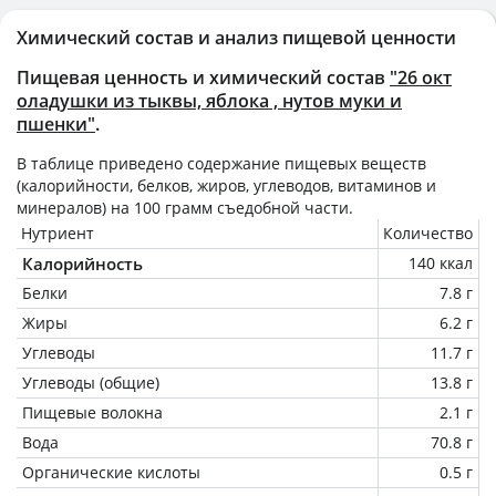
Химический состав и анализ пищевой ценности
Пищевая ценность и химический состав
"26 окт
оладушки из тыквы, яблока , нутов муки и
пшенки"
.
В таблице приведено содержание пищевых веществ
(калорийности, белков, жиров, углеводов, витаминов и
минералов) на
100 грамм
съедобной части.
Нутриент
Количество
Калорийность
140 ккал
Белки
7.8 г
Жиры
6.2 г
Углеводы
11.7 г
Углеводы (общие)
13.8 г
Пищевые волокна
2.1 г
Вода
70.8 г
Органические кислоты
0.5 г