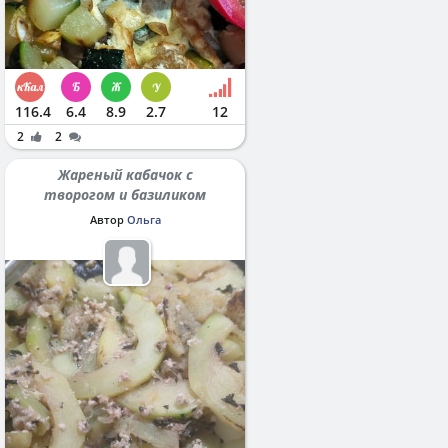
116.4
6.4
8.9
2.7
12
2
2
Жареный кабачок с
творогом и базиликом
Автор
Ольга