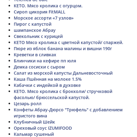
КЕТО. Мясо кролика с огурцом.
Сироп цикория FitMALL
Морское ассорти «7 узлов»
Пирог с капустой
шампанское Абрау
Свекольник с курицей
КЕТО Мясо кролика с цветной капустой/ спаржей.
Пюре из яблок банана малины и вишни 190г
Креветки в сливках
Блинчики на кефире пп юля
Демка сосиски с сыром
Салат из морской капусты Дальневосточный
Каша Пшённая на молоке 1.5%
Кабачки с индейкой в духовке
КЕТО. Мясо кролика с брокколи/ стручковой
фасолью/ брюссельской капустой.
Цезарь ролл
Конфеты Абрау-Дюрсо "Трюфель" с добавлением
игристого вина
Клубничный Шейк
Ореховый соус IZUMIFOOD
Кальмар сушеный