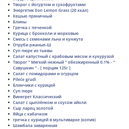
Творог с йогуртом и сухофруктами
Энергетик Eon Lemon Grass (20 ккал)
Кешью пряничный
Блины
Гречка с печенкой
Курица с брокколи и морковью
Смесь с семенами льна и кунжута
Отруби ржаные-Ш
Суп пюре из тыквы
Салат капустный с крабовым мясом и кукурузой
Творог '' Мягкий нежный '' обезжиренный 0.1% - ''
Савушкин '' - [ порция 125г ]
Салат с помидорами и огурцом
Pileće grudi
Блинчики с курицей
Суп пюре
Винегрет Классический
Салат с цыплёнком и соусом айоли
Сыр ларец золотой
Яйца с кабачком
гречка с курицей в мультиварке (копия)
Шамбала заваренная