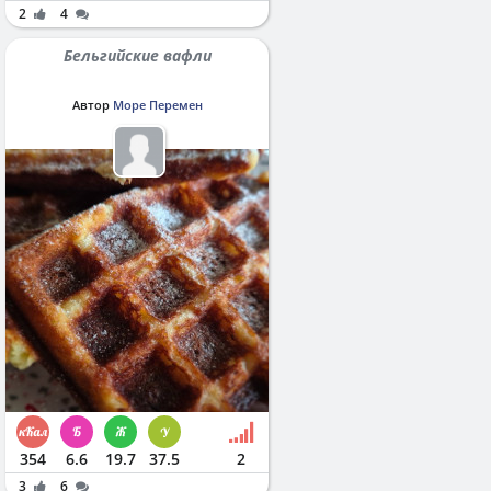
2
4
Бельгийские вафли
Автор
Море Перемен
354
6.6
19.7
37.5
2
3
6