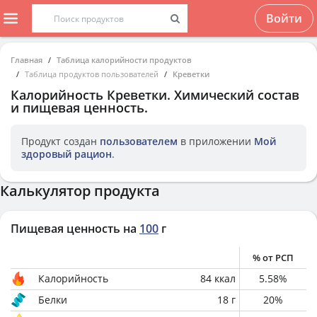
Войти
Главная
Таблица калорийности продуктов
Таблица продуктов пользователей
Креветки
Калорийность
Креветки
. Химический состав
и пищевая ценность.
Продукт создан
пользователем
в приложении
Мой
здоровый рацион
.
Калькулятор продукта
Пищевая ценность на
100
г
% от РСП
Калорийность
84
ккал
5.58
%
Белки
18
г
20
%