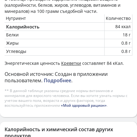
(калорийности, белков, жиров, углеводов, витаминов и
минералов) на
100 грамм
съедобной части.
Нутриент
Количество
Калорийность
84 ккал
Белки
18 г
Жиры
0.8 г
Углеводы
0.8 г
Энергетическая ценность
Креветки
составляет 84 кКал.
Основной источник: Создан в приложении
пользователем.
Подробнее
.
** В данной таблице указаны средние нормы витаминов и
минералов для взрослого человека. Если вы хотите узнать нормы с
учетом вашего пола, возраста и других факторов, тогда
воспользуйтесь приложением
«Мой здоровый рацион»
.
Калорийность и химический состав других
продуктов