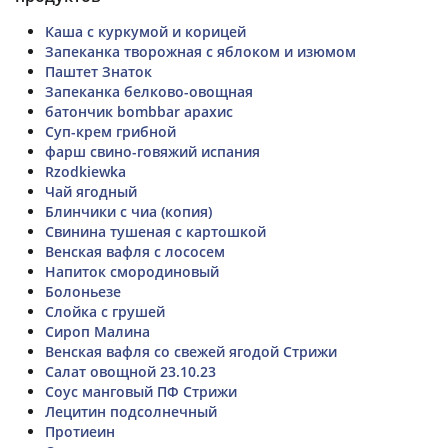
Каша с куркумой и корицей
Запеканка творожная с яблоком и изюмом
Паштет Знаток
Запеканка белково-овощная
батончик bombbar арахис
Суп-крем грибной
фарш свино-говяжий испания
Rzodkiewka
Чай ягодный
Блинчики с чиа (копия)
Свинина тушеная с картошкой
Венская вафля с лососем
Напиток смородиновый
Болоньезе
Слойка с грушей
Сироп Малина
Венская вафля со свежей ягодой Стрижи
Салат овощной 23.10.23
Соус манговый ПФ Стрижи
Лецитин подсолнечный
Протиеин