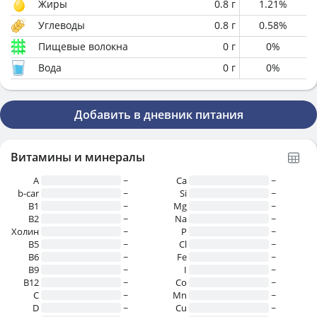
Жиры
0.8
г
1.21
%
Углеводы
0.8
г
0.58
%
Пищевые волокна
0
г
0
%
Вода
0
г
0
%
Добавить в дневник питания
Витамины и минералы
A
~
Ca
~
b-car
~
Si
~
В1
~
Mg
~
B2
~
Na
~
Холин
~
P
~
B5
~
Cl
~
B6
~
Fe
~
B9
~
I
~
B12
~
Co
~
C
~
Mn
~
D
~
Cu
~