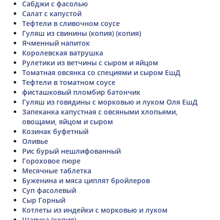
Сабджи с фасолью
Салат с капустой
Тефтели в сливочном соусе
Гуляш из свинины (копия) (копия)
Ячменный напиток
Королевская ватрушка
Рулетики из ветчины с сыром и яйцом
Томатная овсянка со специями и сыром ЕшД
Тефтели в томатном соусе
фисташковый пломбир батончик
Гуляш из говядины с морковью и луком Оля ЕшД
Запеканка капустная с овсяными хлопьями,
овощами, яйцом и сыром
Козинак буфетный
Оливье
Рис бурый нешлифованный
Гороховое пюре
Месячные таблетка
Буженина и мяса циплят бройлеров
Суп фасолевый
Сыр Горный
Котлеты из индейки с морковью и луком
Шавуха (копия)