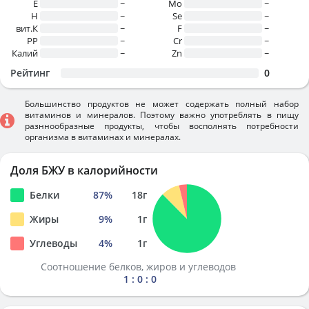
E
~
Mo
~
H
~
Se
~
вит.К
~
F
~
PP
~
Cr
~
Калий
~
Zn
~
Рейтинг
0
Большинство продуктов не может содержать полный набор
витаминов и минералов. Поэтому важно употреблять в пищу
разннообразные продукты, чтобы восполнять потребности
организма в витаминах и минералах.
Доля БЖУ в калорийности
Белки
87
%
18
г
Жиры
9
%
1
г
Углеводы
4
%
1
г
Соотношение белков, жиров и углеводов
1 : 0 : 0