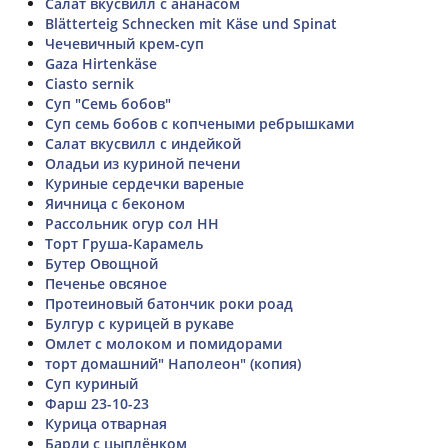
Салат вкусвилл с ананасом
Blätterteig Schnecken mit Käse und Spinat
Чечевичный крем-суп
Gaza Hirtenkäse
Ciasto sernik
Суп "Семь бобов"
Суп семь бобов с копчеными ребрышками
Салат вкусвилл с индейкой
Оладьи из куриной печени
Куриные сердечки вареные
Яичница с беконом
Рассольник огур сол НН
Торт Груша-Карамель
Бутер Овощной
Печенье овсяное
Протеиновый батончик роки роад
Булгур с курицей в рукаве
Омлет с молоком и помидорами
торт домашний" Наполеон" (копия)
Суп куриный
Фарш 23-10-23
Курица отварная
Барди с цыплёнком