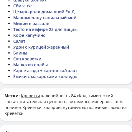
Сёмга с/с
Цезарь-ролл домашний ЕшД
Маршмеллоу ванильный мой
Мидии в рассоле
Тесто на кефире 23 для пиццы
Кофе капучино
Салат
Удон с курицей жаренный
Блины
Суп креветки
Манка из полбы
Карне асада + картошка/салат
Ёжики с макарохами колледж
Метки:
Креветки
калорийность 84 кКал, химический
состав, питательная ценность, витамины, минералы, чем
полезен Креветки, калории, нутриенты, полезные свойства
Креветки