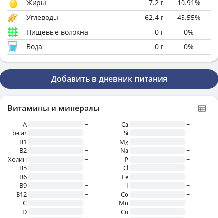
Жиры
7.2
г
10.91
%
Углеводы
62.4
г
45.55
%
Пищевые волокна
0
г
0
%
Вода
0
г
0
%
Добавить в дневник питания
Витамины и минералы
A
~
Ca
~
b-car
~
Si
~
В1
~
Mg
~
B2
~
Na
~
Холин
~
P
~
B5
~
Cl
~
B6
~
Fe
~
B9
~
I
~
B12
~
Co
~
C
~
Mn
~
D
~
Cu
~