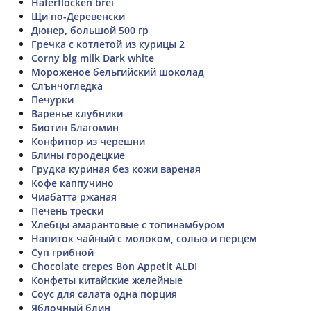
Haferflocken brei
Щи по-Деревенски
Дюнер, большой 500 гр
Гречка с котлетой из курицы 2
Corny big milk Dark white
Мороженое бельгийский шоколад
Слънчогледка
Печурки
Варенье клубники
Биотин Благомин
Конфитюр из черешни
Блины городецкие
Грудка куриная без кожи вареная
Кофе каппучино
Чиабатта ржаная
Печень трески
Хлебцы амарантовые с топинамбуром
Напиток чайный с молоком, солью и перцем
Суп грибной
Chocolate crepes Bon Appetit ALDI
Конфеты китайские желейные
Соус для салата одна порция
Яблочный блин