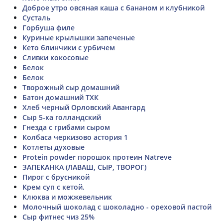
Доброе утро овсяная каша с бананом и клубникой
Сусталь
Горбуша филе
Куриные крылышки запеченые
Кето блинчики с урбичем
Сливки кокосовые
Белок
Белок
Творожный сыр домашний
Батон домашний ТХК
Хлеб черный Орловский Авангард
Сыр 5-ка голландский
Гнезда с грибами сыром
Колбаса черкизово астория 1
Котлеты духовые
Protein powder порошок протеин Natreve
ЗАПЕКАНКА (ЛАВАШ, СЫР, ТВОРОГ)
Пирог с брусникой
Крем суп с кетой.
Клюква и можжевельник
Молочный шоколад с шоколадно - ореховой пастой
Сыр фитнес чиз 25%