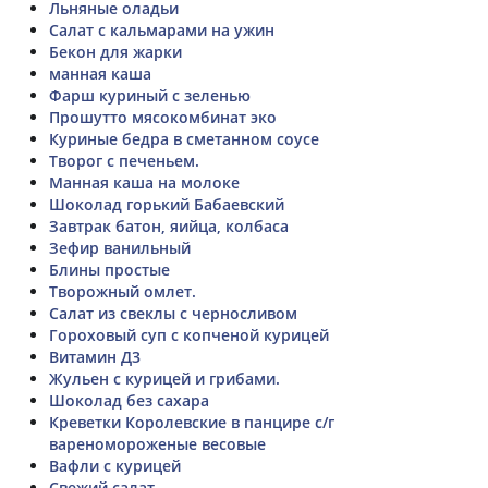
Льняные оладьи
Салат с кальмарами на ужин
Бекон для жарки
манная каша
Фарш куриный с зеленью
Прошутто мясокомбинат эко
Куриные бедра в сметанном соусе
Творог с печеньем.
Манная каша на молоке
Шоколад горький Бабаевский
Завтрак батон, яийца, колбаса
Зефир ванильный
Блины простые
Творожный омлет.
Салат из свеклы с черносливом
Гороховый суп с копченой курицей
Витамин Д3
Жульен с курицей и грибами.
Шоколад без сахара
Креветки Королевские в панцире с/г
вареномороженые весовые
Вафли с курицей
Свежий салат.