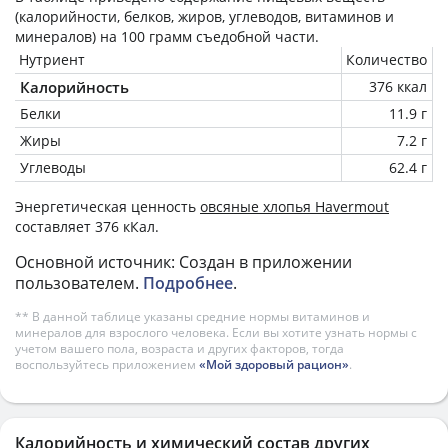
(калорийности, белков, жиров, углеводов, витаминов и
минералов) на
100 грамм
съедобной части.
Нутриент
Количество
Калорийность
376 ккал
Белки
11.9 г
Жиры
7.2 г
Углеводы
62.4 г
Энергетическая ценность
овсяные хлопья Havermout
составляет 376 кКал.
Основной источник: Создан в приложении
пользователем.
Подробнее
.
** В данной таблице указаны средние нормы витаминов и
минералов для взрослого человека. Если вы хотите узнать нормы с
учетом вашего пола, возраста и других факторов, тогда
воспользуйтесь приложением
«Мой здоровый рацион»
.
Калорийность и химический состав других