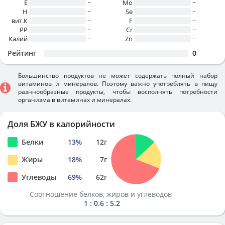
E
~
Mo
~
H
~
Se
~
вит.К
~
F
~
PP
~
Cr
~
Калий
~
Zn
~
Рейтинг
0
Большинство продуктов не может содержать полный набор
витаминов и минералов. Поэтому важно употреблять в пищу
разннообразные продукты, чтобы восполнять потребности
организма в витаминах и минералах.
Доля БЖУ в калорийности
Белки
13
%
12
г
Жиры
18
%
7
г
Углеводы
69
%
62
г
Соотношение белков, жиров и углеводов
1 : 0.6 : 5.2