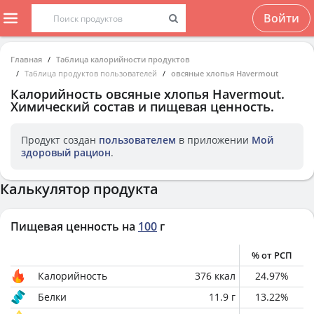
Войти
Главная
Таблица калорийности продуктов
Таблица продуктов пользователей
овсяные хлопья Havermout
Калорийность
овсяные хлопья Havermout
.
Химический состав и пищевая ценность.
Продукт создан
пользователем
в приложении
Мой
здоровый рацион
.
Калькулятор продукта
Пищевая ценность на
100
г
% от РСП
Калорийность
376
ккал
24.97
%
Белки
11.9
г
13.22
%