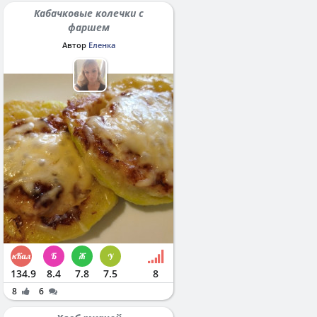
Кабачковые колечки с
фаршем
Автор
Еленка
134.9
8.4
7.8
7.5
8
8
6