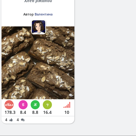
Хлеб ржаной
Автор
Валентина
178.3
8.4
8.8
16.4
10
4
4