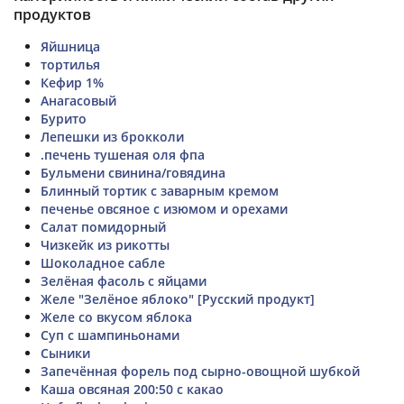
продуктов
Яйшница
тортилья
Кефир 1%
Анагасовый
Бурито
Лепешки из брокколи
.печень тушеная оля фпа
Бульмени свинина/говядина
Блинный тортик с заварным кремом
печенье овсяное с изюмом и орехами
Салат помидорный
Чизкейк из рикотты
Шоколадное сабле
Зелёная фасоль с яйцами
Желе "Зелёное яблоко" [Русский продукт]
Желе со вкусом яблока
Суп с шампиньонами
Сыники
Запечённая форель под сырно-овощной шубкой
Каша овсяная 200:50 с какао