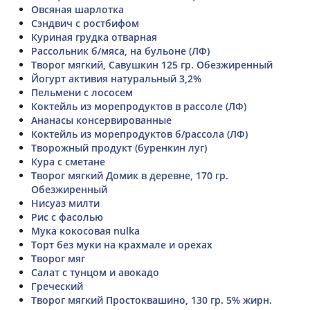
Овсяная шарлотка
Сэндвич с ростбифом
Куриная грудка отварная
Рассольник б/мяса, на бульоне (ЛФ)
Творог мягкий, Савушкин 125 гр. Обезжиренный
Йогурт активия натуральный 3,2%
Пельмени с лососем
Коктейль из морепродуктов в рассоле (ЛФ)
Ананасы консервированные
Коктейль из морепродуктов б/рассола (ЛФ)
Творожный продукт (буренкин луг)
Кура с сметане
Творог мягкий Домик в деревне, 170 гр.
Обезжиренный
Нисуаз милти
Рис с фасолью
Мука кокосовая nulka
Торт без муки на крахмале и орехах
Творог мяг
Салат с тунцом и авокадо
Греческий
Творог мягкий Простоквашино, 130 гр. 5% жирн.