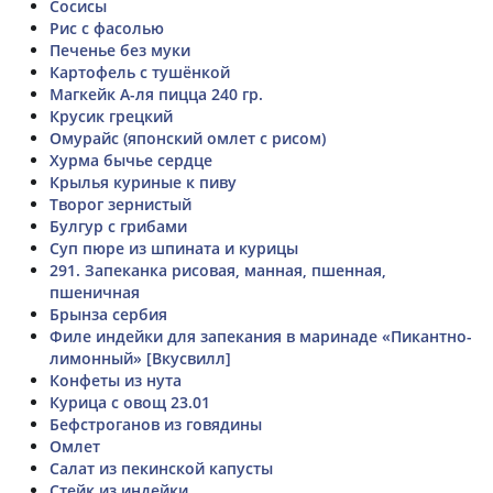
Сосисы
Рис с фасолью
Печенье без муки
Картофель с тушёнкой
Магкейк А-ля пицца 240 гр.
Крусик грецкий
Омурайс (японский омлет с рисом)
Хурма бычье сердце
Крылья куриные к пиву
Творог зернистый
Булгур с грибами
Суп пюре из шпината и курицы
291. Запеканка рисовая, манная, пшенная,
пшеничная
Брынза сербия
Филе индейки для запекания в маринаде «Пикантно-
лимонный» [Вкусвилл]
Конфеты из нута
Курица с овощ 23.01
Бефстроганов из говядины
Омлет
Салат из пекинской капусты
Стейк из индейки