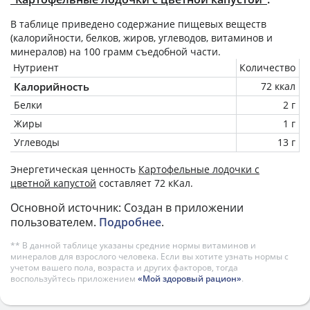
В таблице приведено содержание пищевых веществ
(калорийности, белков, жиров, углеводов, витаминов и
минералов) на
100 грамм
съедобной части.
Нутриент
Количество
Калорийность
72 ккал
Белки
2 г
Жиры
1 г
Углеводы
13 г
Энергетическая ценность
Картофельные лодочки с
цветной капустой
составляет 72 кКал.
Основной источник: Создан в приложении
пользователем.
Подробнее
.
** В данной таблице указаны средние нормы витаминов и
минералов для взрослого человека. Если вы хотите узнать нормы с
учетом вашего пола, возраста и других факторов, тогда
воспользуйтесь приложением
«Мой здоровый рацион»
.