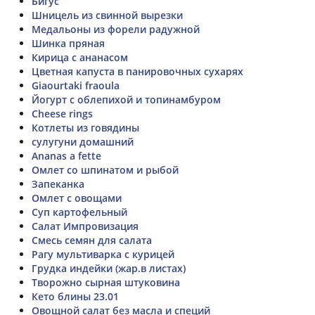
Бигус
Шницель из свинной вырезки
Медальоны из форели радужной
Шинка пряная
Кирица с ананасом
Цветная капуста в панировочных сухарях
Giaourtaki fraoula
Йогурт с облепихой и топинамбуром
Cheese rings
Котлеты из говядины
сулугуни домашний
Ananas a fette
Омлет со шпинатом и рыбой
Запеканка
Омлет с овощами
Суп картофельный
Салат Импровизация
Смесь семян для салата
Рагу мультиварка с курицей
Грудка индейки (жар.в листах)
Творожно сырная штуковина
Кето блины 23.01
Овощной салат без масла и специй