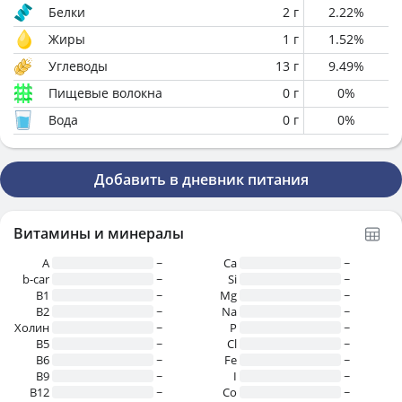
Белки
2
г
2.22
%
Жиры
1
г
1.52
%
Углеводы
13
г
9.49
%
Пищевые волокна
0
г
0
%
Вода
0
г
0
%
Добавить в дневник питания
Витамины и минералы
A
~
Ca
~
b-car
~
Si
~
В1
~
Mg
~
B2
~
Na
~
Холин
~
P
~
B5
~
Cl
~
B6
~
Fe
~
B9
~
I
~
B12
~
Co
~