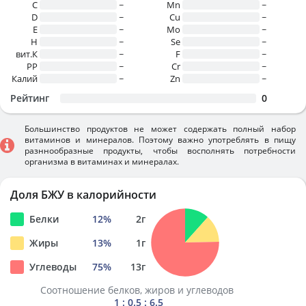
C
~
Mn
~
D
~
Cu
~
E
~
Mo
~
H
~
Se
~
вит.К
~
F
~
PP
~
Cr
~
Калий
~
Zn
~
Рейтинг
0
Большинство продуктов не может содержать полный набор
витаминов и минералов. Поэтому важно употреблять в пищу
разннообразные продукты, чтобы восполнять потребности
организма в витаминах и минералах.
Доля БЖУ в калорийности
Белки
12
%
2
г
Жиры
13
%
1
г
Углеводы
75
%
13
г
Соотношение белков, жиров и углеводов
1 : 0.5 : 6.5