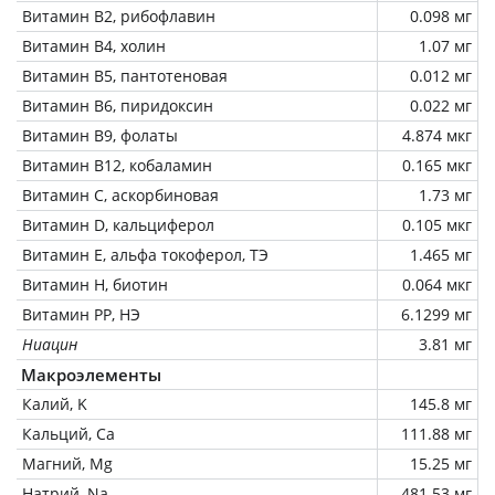
Витамин В2, рибофлавин
0.098 мг
Витамин В4, холин
1.07 мг
Витамин В5, пантотеновая
0.012 мг
Витамин В6, пиридоксин
0.022 мг
Витамин В9, фолаты
4.874 мкг
Витамин В12, кобаламин
0.165 мкг
Витамин C, аскорбиновая
1.73 мг
Витамин D, кальциферол
0.105 мкг
Витамин Е, альфа токоферол, ТЭ
1.465 мг
Витамин Н, биотин
0.064 мкг
Витамин РР, НЭ
6.1299 мг
Ниацин
3.81 мг
Макроэлементы
Калий, K
145.8 мг
Кальций, Ca
111.88 мг
Магний, Mg
15.25 мг
Натрий, Na
481.53 мг