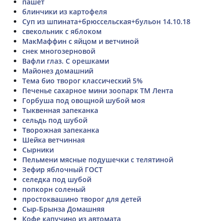
пашет
блинчики из картофеля
Суп из шпината+брюссельская+бульон 14.10.18
свекольник с яблоком
МакМаффин с яйцом и ветчиной
снек многозерновой
Вафли глаз. С орешками
Майонез домашний
Тема био творог классический 5%
Печенье сахарное мини зоопарк ТМ Лента
Горбуша под овощной шубой моя
Тыквенная запеканка
сельдь под шубой
Творожная запеканка
Шейка ветчинная
Сырники
Пельмени мясные подушечки с телятиной
Зефир яблочный ГОСТ
селедка под шубой
попкорн соленый
простоквашино творог для детей
Сыр-Брынза Домашняя
Кофе капучино из автомата