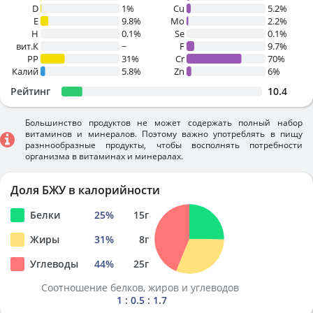
D
1%
Cu
5.2%
E
9.8%
Mo
2.2%
H
0.1%
Se
0.1%
вит.К
~
F
9.7%
PP
31%
Cr
70%
Калий
5.8%
Zn
6%
Рейтинг
10.4
Большинство продуктов не может содержать полный набор
витаминов и минералов. Поэтому важно употреблять в пищу
разннообразные продукты, чтобы восполнять потребности
организма в витаминах и минералах.
Доля БЖУ в калорийности
Белки
25
%
15
г
Жиры
31
%
8
г
Углеводы
44
%
25
г
Соотношение белков, жиров и углеводов
1 : 0.5 : 1.7