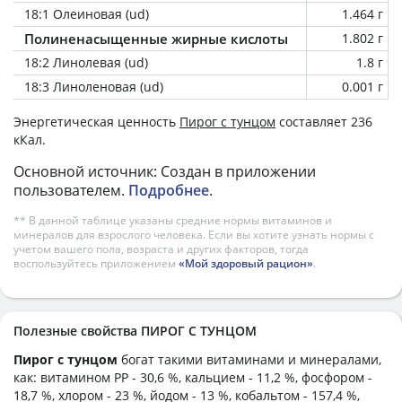
18:1 Олеиновая (ud)
1.464 г
Полиненасыщенные жирные кислоты
1.802 г
18:2 Линолевая (ud)
1.8 г
18:3 Линоленовая (ud)
0.001 г
Энергетическая ценность
Пирог с тунцом
составляет 236
кКал.
Основной источник: Создан в приложении
пользователем.
Подробнее
.
** В данной таблице указаны средние нормы витаминов и
минералов для взрослого человека. Если вы хотите узнать нормы с
учетом вашего пола, возраста и других факторов, тогда
воспользуйтесь приложением
«Мой здоровый рацион»
.
Полезные свойства ПИРОГ С ТУНЦОМ
Пирог с тунцом
богат такими витаминами и минералами,
как: витамином PP - 30,6 %, кальцием - 11,2 %, фосфором -
18,7 %, хлором - 23 %, йодом - 13 %, кобальтом - 157,4 %,