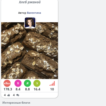
Хлеб ржаной
Автор
Валентина
178.3
8.4
8.8
16.4
10
4
4
Интересные блоги