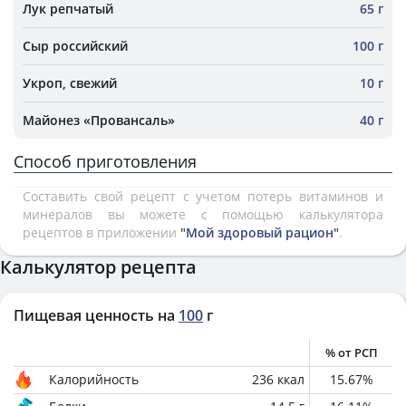
Лук репчатый
65 г
Сыр российский
100 г
Укроп, свежий
10 г
Майонез «Провансаль»
40 г
Способ приготовления
Составить свой рецепт с учетом потерь витаминов и
минералов вы можете с помощью калькулятора
рецептов в приложении
"Мой здоровый рацион"
.
Калькулятор рецепта
Пищевая ценность на
100
г
% от РСП
Калорийность
236
ккал
15.67
%