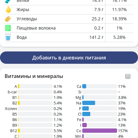
Белки
14.5
г
16.11
%
Жиры
7.9
г
11.97
%
Углеводы
25.2
г
18.39
%
Пищевые волокна
0.2
г
1
%
Вода
141.2
г
5.28
%
Добавить в дневник питания
Витамины и минералы
A
4.1%
Ca
11%
b-car
0.4%
Si
~
В1
1.9%
Mg
3.8%
B2
5.4%
Na
37%
Холин
0.2%
P
19%
B5
0.2%
Cl
23%
B6
1.1%
Fe
4.1%
B9
1.2%
I
13%
B12
5.5%
Co
157%
C
1.9%
Mn
4%