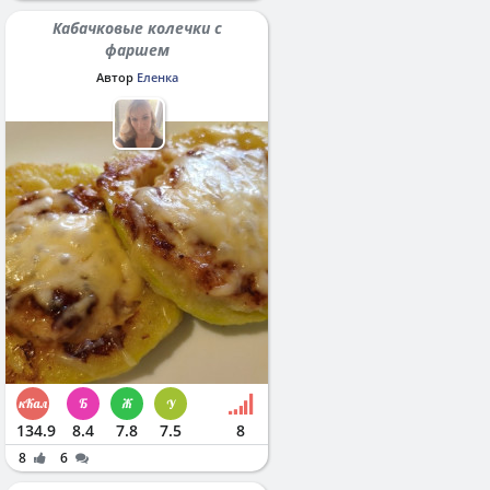
Кабачковые колечки с
фаршем
Автор
Еленка
134.9
8.4
7.8
7.5
8
8
6