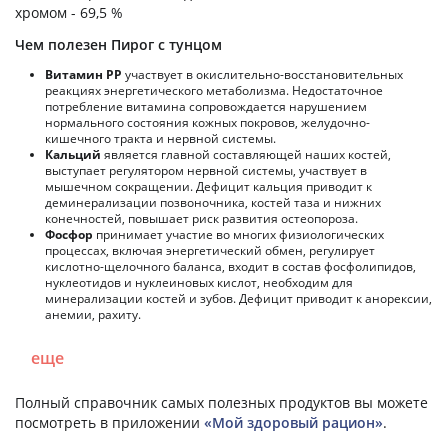
хромом - 69,5 %
Чем полезен Пирог с тунцом
Витамин РР
участвует в окислительно-восстановительных
реакциях энергетического метаболизма. Недостаточное
потребление витамина сопровождается нарушением
нормального состояния кожных покровов, желудочно-
кишечного тракта и нервной системы.
Кальций
является главной составляющей наших костей,
выступает регулятором нервной системы, участвует в
мышечном сокращении. Дефицит кальция приводит к
деминерализации позвоночника, костей таза и нижних
конечностей, повышает риск развития остеопороза.
Фосфор
принимает участие во многих физиологических
процессах, включая энергетический обмен, регулирует
кислотно-щелочного баланса, входит в состав фосфолипидов,
нуклеотидов и нуклеиновых кислот, необходим для
минерализации костей и зубов. Дефицит приводит к анорексии,
анемии, рахиту.
еще
Полный справочник самых полезных продуктов вы можете
посмотреть в приложении
«Мой здоровый рацион»
.