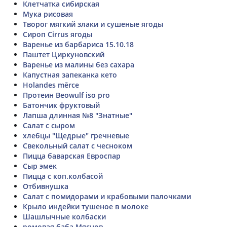
Клетчатка сибирская
Мука рисовая
Творог мягкий злаки и сушеные ягоды
Сироп Cirrus ягоды
Варенье из барбариса 15.10.18
Паштет Циркуновский
Варенье из малины без сахара
Капустная запеканка кето
Holandes mērce
Протеин Beowulf iso pro
Батончик фруктовый
Лапша длинная №8 "Знатные"
Салат с сыром
хлебцы "Щедрые" гречневые
Свекольный салат с чесноком
Пицца баварская Евроспар
Сыр эмек
Пицца с коп.колбасой
Отбивнушка
Салат с помидорами и крабовыми палочками
Крыло индейки тушеное в молоке
Шашлычные колбаски
ромовая баба Мяснов