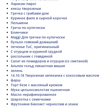
Ларисин пирог
кексы творожные
Гречка с грибами дом
Куриное филе в сырной корочке
Пельмени
Греча по-купечески
Блинчики
Maggi Для гречки по-купечески
бульон говяжий домашний
печенье TuC, оригинальный
С огурцом и куриной грудкой
рассольник с говядиной
Салат из помидоров и огурцов (со сметаной)
Альпен гольд пикантная вишня
зелень
14.10.18 Творожная запеканка с кокосовым маслом
фарш
Торт безе с масляный кремом
Мука цельносмолотая пшеничная
Масло нерафинорованное
Шарлотка с семечками
Фрутоняня биолакт чернослив и злаки