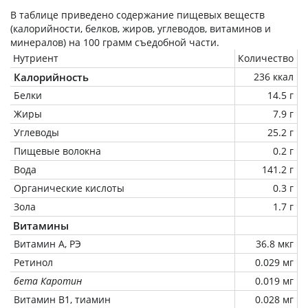
В таблице приведено содержание пищевых веществ
(калорийности, белков, жиров, углеводов, витаминов и
минералов) на
100 грамм
съедобной части.
Нутриент
Количество
Калорийность
236 ккал
Белки
14.5 г
Жиры
7.9 г
Углеводы
25.2 г
Пищевые волокна
0.2 г
Вода
141.2 г
Органические кислоты
0.3 г
Зола
1.7 г
Витамины
Витамин А, РЭ
36.8 мкг
Ретинол
0.029 мг
бета Каротин
0.019 мг
Витамин В1, тиамин
0.028 мг