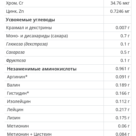
Хром, Cr
34.76 мкг
Цинк, Zn
0.7246 мг
Усвояемые углеводы
Крахмал и декстрины
0.007 г
Моно- и дисахариды (сахара)
0.7 г
Глюкоза (декстроза)
0.1 г
Сахароза
0.5 г
Фруктоза
0.1 г
Незаменимые аминокислоты
0.961 г
Аргинин*
0.091 г
Валин
0.189 г
Гистидин*
0.166 г
Изолейцин
0.112 г
Лейцин
0.217 г
Лизин
0.175 г
Метионин
0.06 г
Метионин + Цистеин
0.084 г