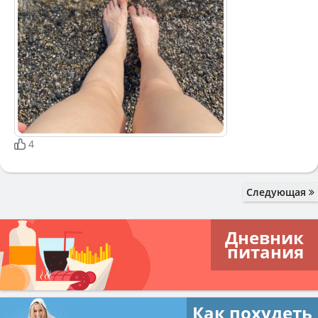
4
Следующая
Дневник
питания
Как похудеть