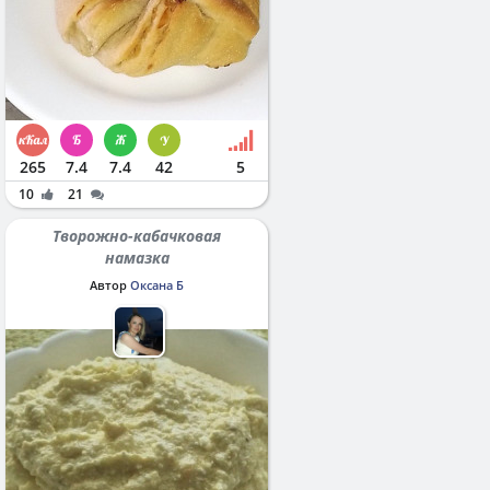
265
7.4
7.4
42
5
10
21
Творожно-кабачковая
намазка
Автор
Оксана Б