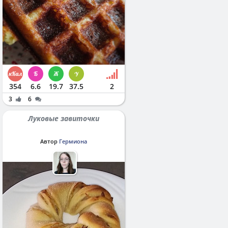
354
6.6
19.7
37.5
2
3
6
Луковые завиточки
Автор
Гермиона