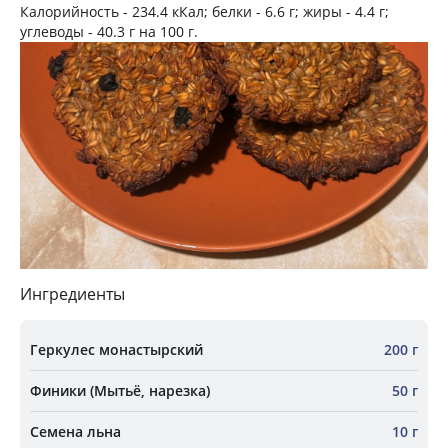
Калорийность -
234.4 кКал
; белки -
6.6 г
; жиры -
4.4 г
;
углеводы -
40.3 г
на
100 г
.
Ингредиенты
Геркулес монастырский
200 г
Финики (Мытьё, нарезка)
50 г
Семена льна
10 г