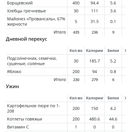
Борщевский
400
94.4
5.6
4
Хлебцы гречневые
30
111
3.6
0.
Майонез «Провансаль», 67%
5
31.5
0.1
3.
жирности
Итого
435
236
9
8
Дневной перекус
Кол-во
Калории
Белки
Жи
Подсолнечник, семечки,
30
185.7
5.2
1
сушеные, солёные
Яблоко
200
94
0.8
0.
Итого
230
279
6
1
Ужин
Кол-во
Калории
Белки
Жи
Картофельное пюре по 1-
200
150
4.2
1.
208
Котлеты говяжьи
200
480.6
44.6
2
Витамин C
1
0
0
0