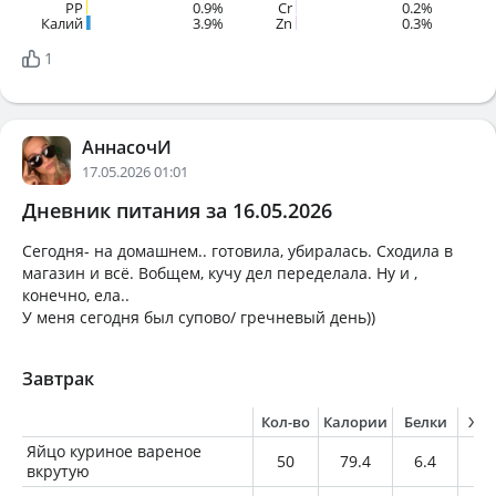
PP
0.9%
Cr
0.2%
Калий
3.9%
Zn
0.3%
1
АннасочИ
17.05.2026 01:01
Дневник питания за 16.05.2026
Сегодня- на домашнем.. готовила, убиралась. Сходила в
магазин и всё. Вобщем, кучу дел переделала. Ну и ,
конечно, ела..
У меня сегодня был супово/ гречневый день))
Завтрак
Кол-во
Калории
Белки
Жи
Яйцо куриное вареное
50
79.4
6.4
5.
вкрутую