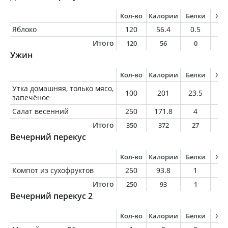
Кол-во
Калории
Белки
Жи
Яблоко
120
56.4
0.5
0.
Итого
120
56
0
0
Ужин
Кол-во
Калории
Белки
Жи
Утка домашняя, только мясо,
100
201
23.5
11
запечёное
Салат весенний
250
171.8
4
12
Итого
350
372
27
2
Вечерний перекус
Кол-во
Калории
Белки
Жи
Компот из сухофруктов
250
93.8
1
0
Итого
250
93
1
0
Вечерний перекус 2
Кол-во
Калории
Белки
Жи