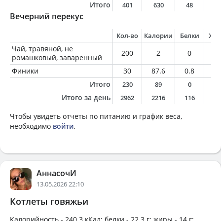
Итого
401
630
48
2
Вечерний перекус
Кол-во
Калории
Белки
Жи
Чай, травяной, не
200
2
0
0
ромашковый, заваренный
Финики
30
87.6
0.8
0.
Итого
230
89
0
0
Итого за день
2962
2216
116
9
Чтобы увидеть отчеты по питанию и график веса,
необходимо
войти
.
АннасочИ
13.05.2026 22:10
Котлеты говяжьи
Калорийность -
240.3 кКал
; белки -
22.3 г
; жиры -
14 г
;