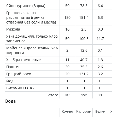
Яйцо куриное (Варка)
50
78.5
6.4
5.
Гречневая каша
рассыпчатая (гречка
150
151.4
6.3
1.
отварная без соли и масла)
Руккола
10
2.5
0.3
0.
Утка домашняя, только мясо,
50
100.5
11.7
5.
запечёное
Майонез «Провансаль», 67%
2
12.6
0.1
1.
жирности
Хлебцы гречневые
11
40.7
1.3
0.
Паштет
20
35.5
2.6
2.
Грецкий орех
20
131.2
3.2
12
Йод
1
0
0
0
Витамин D3+K2
1
0
0
0
Итого
315
552
31
2
Вода
Кол-во
Калории
Белки
Жи