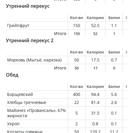
Утренний перекус
Кол-во
Калории
Белки
Жи
Грейпфрут
150
52.5
1.1
0.
Итого
150
52
1
0
Утренний перекус 2
Кол-во
Калории
Белки
Жи
Морковь (Мытьё, нарезка)
50
17.5
0.7
0.
Итого
50
17
0
0
Обед
Кол-во
Калории
Белки
Жи
Борщевский
400
94.4
5.6
4
Хлебцы гречневые
22
81.4
2.6
0.
Майонез «Провансаль», 67%
5
31.5
0.1
3.
жирности
Укроп
2
0.8
0.1
0
Котлеты говяжьи
50
120.2
11.2
7