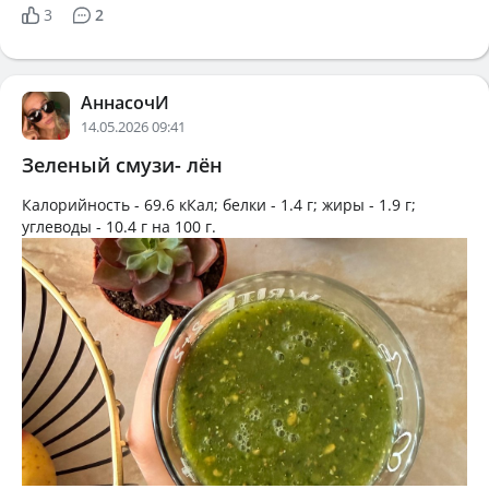
3
2
АннасочИ
14.05.2026 09:41
Зеленый смузи- лён
Калорийность -
69.6 кКал
; белки -
1.4 г
; жиры -
1.9 г
;
углеводы -
10.4 г
на
100 г
.