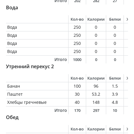
Итого
202
282
27
1
Вода
Кол-во
Калории
Белки
Жи
Вода
250
0
0
0
Вода
250
0
0
0
Вода
250
0
0
0
Вода
250
0
0
0
Итого
1000
0
0
0
Утренний перекус 2
Кол-во
Калории
Белки
Жи
Банан
100
96
1.5
0.
Паштет
30
53.2
3.9
3.
Хлебцы гречневые
40
148
4.8
1.
Итого
170
297
10
5
Обед
Кол-во
Калории
Белки
Жи