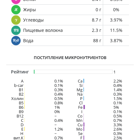
Жиры
0 г
0%
Углеводы
8.7 г
3.97%
Пищевые волокна
2.3 г
11.5%
Вода
88 г
3.87%
ПОСТУПЛЕНИЕ МИКРОНУТРИЕНТОВ
Рейтинг
1
A
0.1%
Ca
2.2%
b-car
0.1%
Si
0.4%
В1
0.3%
Mg
1.4%
B2
0.4%
Na
0.3%
Холин
0.5%
P
1.5%
B5
0.8%
Cl
0.1%
B6
1%
Fe
5%
B9
0%
I
0.1%
B12
~
Co
0.5%
C
0.4%
Mn
0.7%
D
~
Cu
3.3%
E
1.2%
Mo
2.6%
H
~
Se
0.3%
вит.К
0.7%
F
2.5%