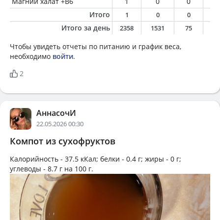
Магний халат +B6
1
0
0
0
Итого
1
0
0
0
Итого за день
2358
1531
75
8
Чтобы увидеть отчеты по питанию и график веса,
необходимо
войти
.
2
АннасочИ
22.05.2026 00:30
Компот из сухофруктов
Калорийность -
37.5 кКал
; белки -
0.4 г
; жиры -
0 г
;
углеводы -
8.7 г
на
100 г
.