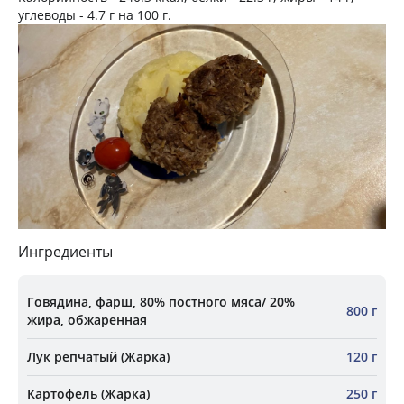
углеводы -
4.7 г
на
100 г
.
Ингредиенты
Говядина, фарш, 80% постного мяса/ 20%
800 г
жира, обжаренная
Лук репчатый (Жарка)
120 г
Картофель (Жарка)
250 г