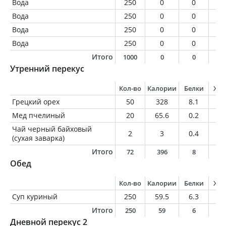
Вода
250
0
0
0
Вода
250
0
0
0
Вода
250
0
0
0
Вода
250
0
0
0
Итого
1000
0
0
0
Утренний перекус
Кол-во
Калории
Белки
Жи
Грецкий орех
50
328
8.1
30
Мед пчелиный
20
65.6
0.2
0
Чай черный байховый
2
3
0.4
0.
(сухая заварка)
Итого
72
396
8
3
Обед
Кол-во
Калории
Белки
Жи
Суп куриный
250
59.5
6.3
1
Итого
250
59
6
1
Дневной перекус 2