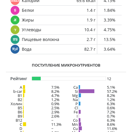
Калории
69.6 кКал
4.13%
Белки
1.4 г
1.84%
Жиры
1.9 г
3.39%
Углеводы
10.4 г
4.75%
Пищевые волокна
2.7 г
13.5%
Вода
82.7 г
3.64%
ПОСТУПЛЕНИЕ МИКРОНУТРИЕНТОВ
Рейтинг
12
A
7.5%
Ca
5.1%
b-car
8.2%
Si
57.2%
В1
4.7%
Mg
8.2%
B2
1.2%
Na
1.2%
Холин
0.9%
P
6.3%
B5
2.5%
Cl
0.6%
B6
2.9%
Fe
7.2%
B9
2.6%
I
0.7%
B12
~
Co
6.3%
C
11.3%
Mn
8.6%
D
~
Cu
11.6%