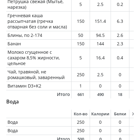
Петрушка свежая (Мытьё,
5
2.5
0.2
0
нарезка)
Гречневая каша
рассыпчатая (гречка
150
151.4
6.3
1.
отварная без соли и масла)
Блины, по 2-174
50
94.5
2.6
1.
Банан
150
144
2.3
0.
Молоко сгущенное с
сахаром 8,5% жирности,
5
16.4
0.4
0.
цельное
Чай, травяной, не
250
2.5
0
0
ромашковый, заваренный
Витамин D3+K2
1
0
0
0
Итого
661
490
18
1
Вода
Кол-во
Калории
Белки
Жи
Вода
250
0
0
0
Вода
250
0
0
0
Итого
500
0
0
0