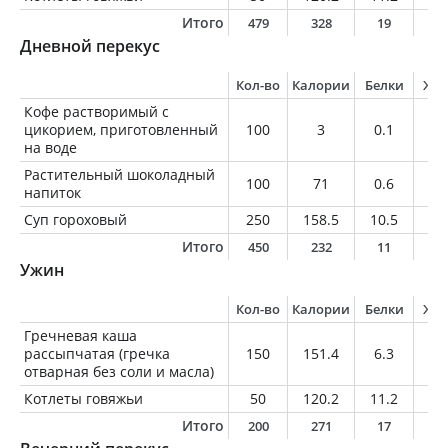
Итого
479
328
19
1
Дневной перекус
Кол-во
Калории
Белки
Жи
Кофе растворимый с
цикорием, приготовленный
100
3
0.1
0
на воде
Растительный шоколадный
100
71
0.6
3.
напиток
Суп гороховый
250
158.5
10.5
1
Итого
450
232
11
4
Ужин
Кол-во
Калории
Белки
Жи
Гречневая каша
рассыпчатая (гречка
150
151.4
6.3
1.
отварная без соли и масла)
Котлеты говяжьи
50
120.2
11.2
7
Итого
200
271
17
8