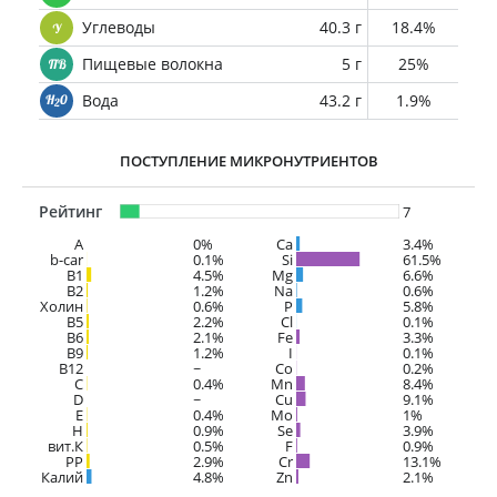
Углеводы
40.3 г
18.4%
Пищевые волокна
5 г
25%
Вода
43.2 г
1.9%
ПОСТУПЛЕНИЕ МИКРОНУТРИЕНТОВ
Рейтинг
7
A
0%
Ca
3.4%
b-car
0.1%
Si
61.5%
В1
4.5%
Mg
6.6%
B2
1.2%
Na
0.6%
Холин
0.6%
P
5.8%
B5
2.2%
Cl
0.1%
B6
2.1%
Fe
3.3%
B9
1.2%
I
0.1%
B12
~
Co
0.2%
C
0.4%
Mn
8.4%
D
~
Cu
9.1%
E
0.4%
Mo
1%
H
0.9%
Se
3.9%
вит.К
0.5%
F
0.9%
PP
2.9%
Cr
13.1%
Калий
4.8%
Zn
2.1%