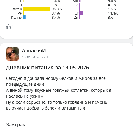
E
1.6%
Mo
4.6%
H
1%
Se
4.1%
вит.К
96.3%
F
1.6%
PP
3.4%
Cr
14.4%
Калий
8.4%
Zn
3%
1
АннасочИ
13.05.2026 22:13
Дневник питания за 13.05.2026
Сегодня я добрала норму белков и Жиров за все
предыдущие дни))
А виной тому вкусные говяжьи котлетки, которых я
наелась на ужин))
Ну а если серьезно, то только говядина и печень
выручает добрать белок и витамины))
Завтрак