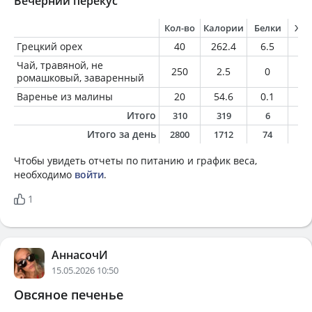
Вечерний перекус
Кол-во
Калории
Белки
Жи
Грецкий орех
40
262.4
6.5
24
Чай, травяной, не
250
2.5
0
0
ромашковый, заваренный
Варенье из малины
20
54.6
0.1
0
Итого
310
319
6
2
Итого за день
2800
1712
74
6
Чтобы увидеть отчеты по питанию и график веса,
необходимо
войти
.
1
АннасочИ
15.05.2026 10:50
Овсяное печенье