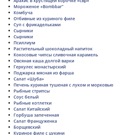
Арахис в хрустящей корочке «свр»
Мороженое «Bombbar”
Комбуча
Отбивные из куриного филе
Суп с фрикадельками
Сырники
Сырники
Псиллиум
Растительный шоколадный напиток
Кокосовые чипсы сливочная карамель
Овсяная каша долгой варки
Геркулес монастырский
Поджарка мясная из фарша
Салат «Шуба»
Печень куриная тушеная с луком и морковью
Рыбные стрипсы
Соус белый
Рыбные котлетки
Салат Китайский
Горбуша запеченная
Салат Француженка
Борщевский
Куриное филе с цукини