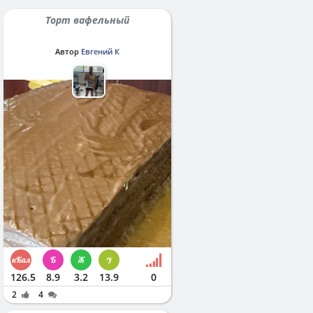
Торт вафельный
Автор
Евгений К
126.5
8.9
3.2
13.9
0
2
4