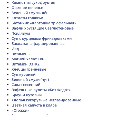
Компот из сухофруктов
Овсяное печенье
Зеленый смузи- лён
Котлеты говяжьи
Батончик «Картошка трюфельная»
Вафли хрустящие безглютеновые
Псиллиум
Суп с куриными фрикадельками
Баклажаны фаршированные
Йод
Витамин C
Магний халат +B6
Витамин D3+K2
Хлебцы гречневые
Суп куриный
Зеленый смузи (нут)
Салат весенний
Вафельные рулеты «Кот Федот»
Брауни нутовый
Хлопья кукурузные неглазированные
Цветная капуста в кляре
«Стожки»