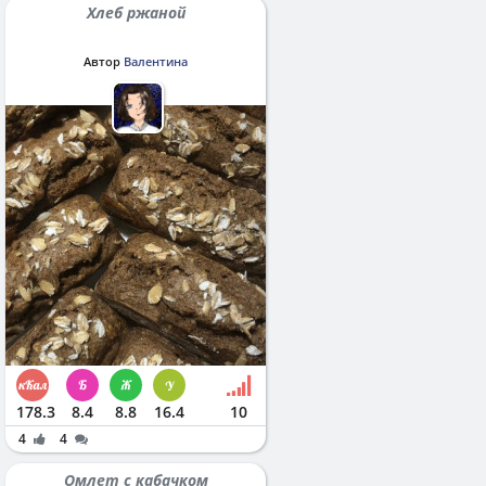
Хлеб ржаной
Автор
Валентина
178.3
8.4
8.8
16.4
10
4
4
Омлет с кабачком