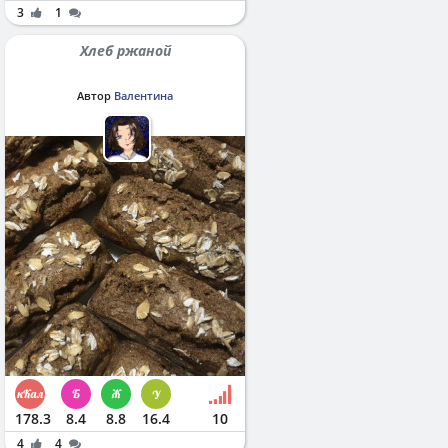
3
1
Хлеб ржаной
Автор
Валентина
178.3
8.4
8.8
16.4
10
4
4