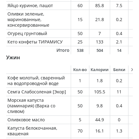
Яйцо куриное, пашот
60
85.8
7.5
5.
Оливки зеленые,
маринованные,
15
21.8
0.2
2.
консервированные
Огурец грунтовый
50
7
0.4
0.
Кето конфеты ТИРАМИСУ
25
133
2.1
12
Итого
538
504
14
4
Ужин
Кол-во
Калории
Белки
Жи
Кофе молотый, сваренный
1
1.8
0.2
0
на водопроводной воде
Семга Слабосоленая [Экор]
50
105.5
11
7.
Морская капуста
(ламинария) (Варка со
50
9.8
0.4
0.
сливом)
Оливковое масло
5
44.9
0
5
Капуста белокочанная,
70
16.1
1.3
0.
квашеная