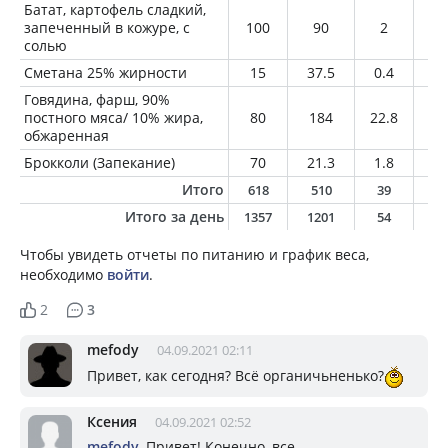
Батат, картофель сладкий,
запеченный в кожуре, с
100
90
2
0.
солью
Сметана 25% жирности
15
37.5
0.4
3.
Говядина, фарш, 90%
постного мяса/ 10% жира,
80
184
22.8
9.
обжаренная
Брокколи (Запекание)
70
21.3
1.8
0.
Итого
618
510
39
2
Итого за день
1357
1201
54
9
Чтобы увидеть отчеты по питанию и график веса,
необходимо
войти
.
2
3
mefody
04.09.2021 02:11
Привет, как сегодня? Всё органичьненько?
Ксения
04.09.2021 02:52
mеfоdу
, Привет! Конечно, все