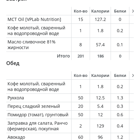
Кол-во
Калории
Белки
Жи
MCT Oil [VPLab Nutrition]
15
127.2
0
14
Кофе молотый, сваренный
1
1.8
0.2
0
на водопроводной воде
Масло сливочное 81%
8
57.4
0.1
6.
жирности
Итого
201
186
0
2
Обед
Кол-во
Калории
Белки
Жи
Кофе молотый, сваренный
1
1.8
0.2
0
на водопроводной воде
Руккола
50
12.5
1.3
0.
Перец сладкий зеленый
20
5.4
0.3
0
Помидор (томат), грунтовый
50
12
0.6
0.
Заправка для салата, Ранчо
2
129
0.4
13
(фермерская), покупная
Авокадо
60
96
1.2
8.