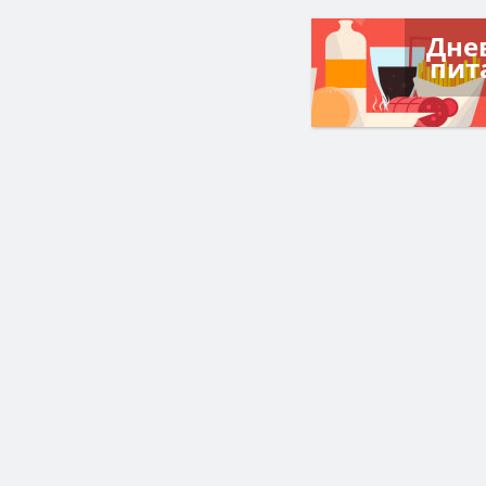
Дне
пит