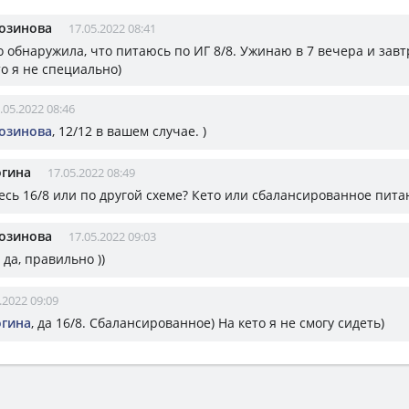
озинова
17.05.2022 08:41
о обнаружила, что питаюсь по ИГ 8/8. Ужинаю в 7 вечера и завт
то я не специально)
.05.2022 08:46
озинова
, 12/12 в вашем случае. )
огина
17.05.2022 08:49
есь 16/8 или по другой схеме? Кето или сбалансированное пита
озинова
17.05.2022 09:03
у да, правильно ))
.2022 09:09
огина
, да 16/8. Сбалансированное) На кето я не смогу сидеть)