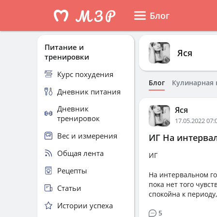
Блог
Питание и
Яся
тренировки
Курс похудения
Блог
Кулинарная 
Дневник питания
Дневник
Яся
тренировок
17.05.2022 07:
Вес и измерения
ИГ На интервал
Общая лента
ИГ
Рецепты
На интервальном гол
пока нет того чувст
Статьи
спокойна к периоду,
Истории успеха
5