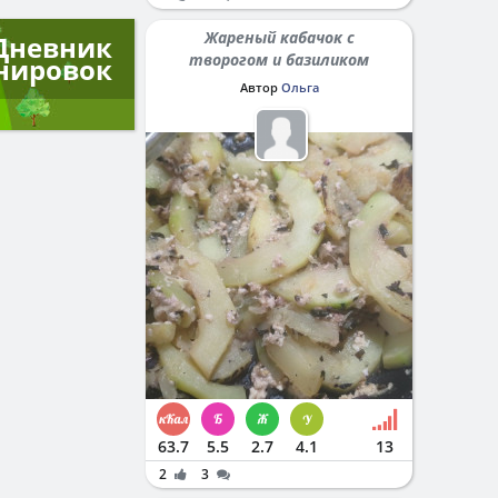
Жареный кабачок с
Дневник
творогом и базиликом
нировок
Автор
Ольга
63.7
5.5
2.7
4.1
13
2
3