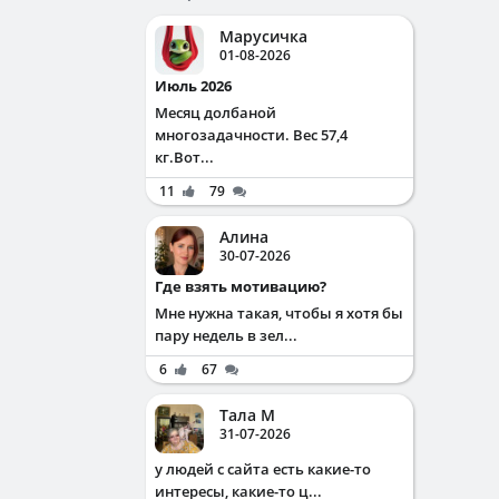
Марусичка
01-08-2026
Июль 2026
Месяц долбаной
многозадачности. Вес 57,4
кг.Вот...
11
79
Алина
30-07-2026
Где взять мотивацию?
Мне нужна такая, чтобы я хотя бы
пару недель в зел...
6
67
Тала М
31-07-2026
у людей с сайта есть какие-то
интересы, какие-то ц...