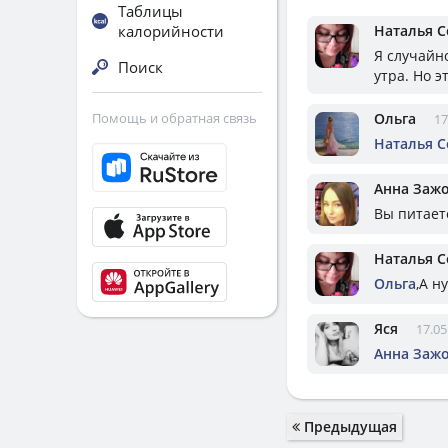
Таблицы
калорийности
Наталья С
Я случайн
Поиск
утра. Но э
Помощь и обратная связь
Ольга
17
Наталья С
Анна Заж
Вы питает
Наталья С
Ольга
,А н
Яся
17.05
Анна Заж
Предыдущая