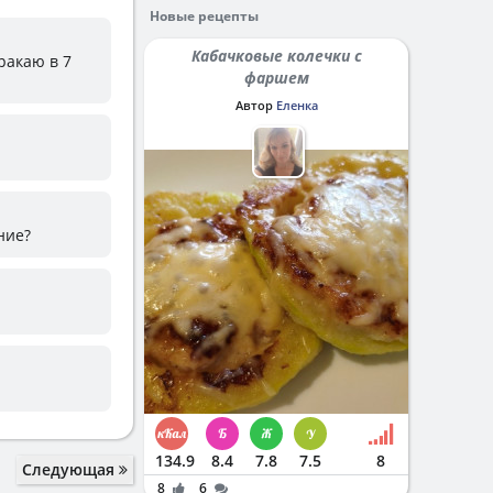
Новые рецепты
Кабачковые колечки с
ракаю в 7
фаршем
Автор
Еленка
ние?
134.9
8.4
7.8
7.5
8
Следующая
8
6