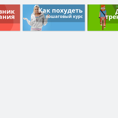
Как похудеть
вник
ания
тре
пошаговый курс