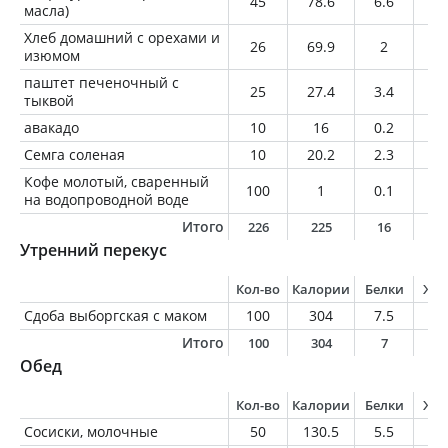
45
78.6
6.6
5.
масла)
Хлеб домашний с орехами и
26
69.9
2
2.
изюмом
паштет печеночный с
25
27.4
3.4
1
тыквой
авакадо
10
16
0.2
1.
Семга соленая
10
20.2
2.3
1.
Кофе молотый, сваренный
100
1
0.1
0
на водопроводной воде
Итого
226
225
16
1
Утренний перекус
Кол-во
Калории
Белки
Жи
Сдоба выборгская с маком
100
304
7.5
5.
Итого
100
304
7
5
Обед
Кол-во
Калории
Белки
Жи
Сосиски, молочные
50
130.5
5.5
1