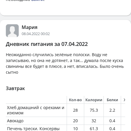
Мария
08.04.2022 00:02
Дневник питания за 07.04.2022
Неожиданно случились зелёные полоски. Воду не
записываю, но она не дотянет, а так… думала после куска
свинины все будет в плюсе, а нет, вписалась. Было очень
сытно
Завтрак
Кол-во
Калории
Белки
Жи
Хлеб домашний с орехами и
28
75.3
2.2
2.
изюмом
Авокадо
20
32
0.4
2.
Печень трески. Консервы
10
61.3
0.4
6.