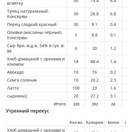
50
79.4
6.4
5.
всмятку
Тунец натуральный.
30
28.8
6.8
0.
Консервы
Перец сладкий красный
30
8.1
0.4
0
Оливки (маслины чёрные).
5
8.8
0.1
0.
Консервы
Сыр бри, м.д.ж. 54% в сух. в-
6
20
1.2
1.
ве
Хлеб домашний с орехами и
18
48.4
1.4
1.
изюмом
Авокадо
10
16
0.2
1.
Семга соленая
10
20.2
2.3
1.
Латте
100
23
1.6
0.
сырники2
20
27.2
3.1
0.
Итого
329
292
24
1
Утренний перекус
Кол-во
Калории
Белки
Жи
Хлеб домашний с орехами и