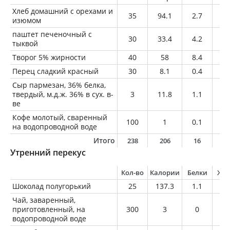
Хлеб домашний с орехами и
35
94.1
2.7
2.
изюмом
паштет печеночный с
30
33.4
4.2
1.
тыквой
Творог 5% жирности
40
58
8.4
2
Перец сладкий красный
30
8.1
0.4
0
Сыр пармезан, 36% белка,
твердый, м.д.ж. 36% в сух. в-
3
11.8
1.1
0.
ве
Кофе молотый, сваренный
100
1
0.1
0
на водопроводной воде
Итого
238
206
16
6
Утренний перекус
Кол-во
Калории
Белки
Жи
Шоколад полугорький
25
137.3
1.1
8.
Чай, заваренный,
приготовленный, на
300
3
0
0
водопроводной воде