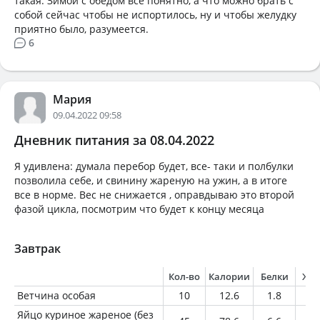
такая. Зимой с обедом все понятно, а что можно брать с
собой сейчас чтобы не испортилось, ну и чтобы желудку
приятно было, разумеется.
6
Мария
09.04.2022 09:58
Дневник питания за 08.04.2022
Я удивлена: думала перебор будет, все- таки и полбулки
позволила себе, и свинину жареную на ужин, а в итоге
все в норме. Вес не снижается , оправдываю это второй
фазой цикла, посмотрим что будет к концу месяца
Завтрак
Кол-во
Калории
Белки
Жи
Ветчина особая
10
12.6
1.8
0.
Яйцо куриное жареное (без