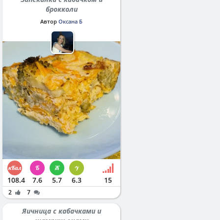
брокколи
Автор
Оксана Б
108.4
7.6
5.7
6.3
15
2
7
Яичница с кабачками и