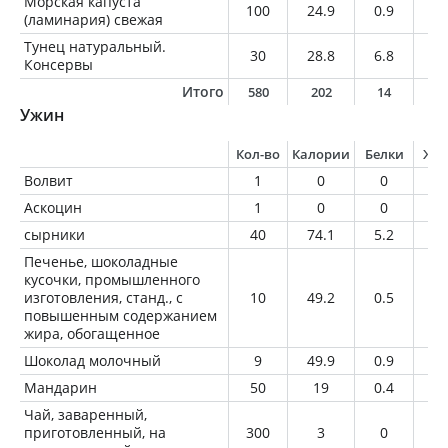
Морская капуста
100
24.9
0.9
0.
(ламинария) свежая
Тунец натуральный.
30
28.8
6.8
0.
Консервы
Итого
580
202
14
6
Ужин
Кол-во
Калории
Белки
Жи
Волвит
1
0
0
0
Аскоцин
1
0
0
0
сырники
40
74.1
5.2
1.
Печенье, шоколадные
кусочки, промышленного
изготовления, станд., с
10
49.2
0.5
2.
повышенным содержанием
жира, обогащенное
Шоколад молочный
9
49.9
0.9
3.
Мандарин
50
19
0.4
0.
Чай, заваренный,
приготовленный, на
300
3
0
0