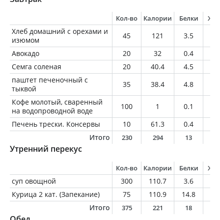
Кол-во
Калории
Белки
Жи
Хлеб домашний с орехами и
45
121
3.5
3.
изюмом
Авокадо
20
32
0.4
2.
Семга соленая
20
40.4
4.5
2.
паштет печеночный с
35
38.4
4.8
1.
тыквой
Кофе молотый, сваренный
100
1
0.1
0
на водопроводной воде
Печень трески. Консервы
10
61.3
0.4
6.
Итого
230
294
13
1
Утренний перекус
Кол-во
Калории
Белки
Жи
суп овощной
300
110.7
3.6
4.
Курица 2 кат. (Запекание)
75
110.9
14.8
5.
Итого
375
221
18
1
Обед