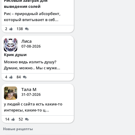
Рисовый завтрак для
выведения солей
Рис – природный абсорбент,
который впитывает в себ...
2
138
Лиса
07-08-2026
Крик души
Можно ведь излить душу?
Думаю, можно.. Мы с муже...
4
84
Тала М
31-07-2026
у людей с сайта есть какие-то
интересы, какие-то ц...
14
52
Новые рецепты