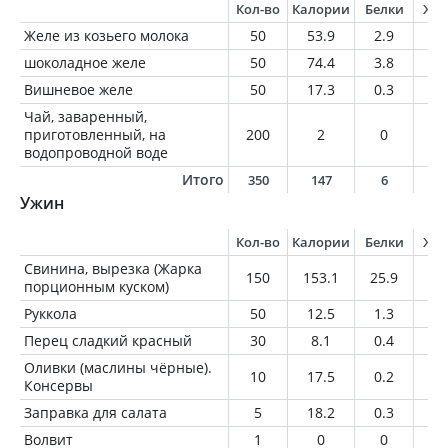
Кол-во
Калории
Белки
Жи
Желе из козьего молока
50
53.9
2.9
2.
шоколадное желе
50
74.4
3.8
3.
Вишневое желе
50
17.3
0.3
0.
Чай, заваренный,
приготовленный, на
200
2
0
0
водопроводной воде
Итого
350
147
6
6
Ужин
Кол-во
Калории
Белки
Жи
Свинина, вырезка (Жарка
150
153.1
25.9
5.
порционным куском)
Руккола
50
12.5
1.3
0.
Перец сладкий красный
30
8.1
0.4
0
Оливки (маслины чёрные).
10
17.5
0.2
1.
Консервы
Заправка для салата
5
18.2
0.3
1.
Волвит
1
0
0
0