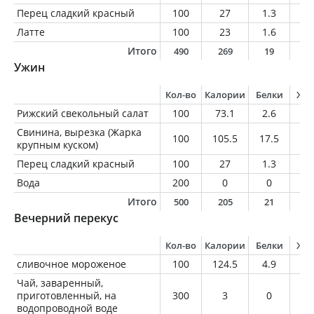
Перец сладкий красный
100
27
1.3
0.
Латте
100
23
1.6
0.
Итого
490
269
19
9
Ужин
Кол-во
Калории
Белки
Жи
Рижский свекольный салат
100
73.1
2.6
3.
Свинина, вырезка (Жарка
100
105.5
17.5
3.
крупным куском)
Перец сладкий красный
100
27
1.3
0.
Вода
200
0
0
0
Итого
500
205
21
7
Вечерний перекус
Кол-во
Калории
Белки
Жи
сливочное мороженое
100
124.5
4.9
10
Чай, заваренный,
приготовленный, на
300
3
0
0
водопроводной воде