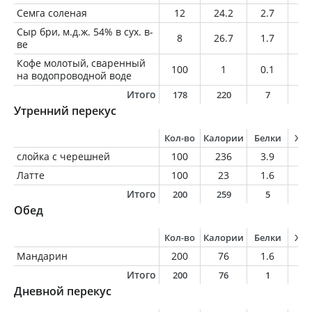
Семга соленая
12
24.2
2.7
1.
Сыр бри, м.д.ж. 54% в сух. в-
8
26.7
1.7
2.
ве
Кофе молотый, сваренный
100
1
0.1
0
на водопроводной воде
Итого
178
220
7
1
Утренний перекус
Кол-во
Калории
Белки
Жи
слойка с черешней
100
236
3.9
1
Латте
100
23
1.6
0.
Итого
200
259
5
1
Обед
Кол-во
Калории
Белки
Жи
Мандарин
200
76
1.6
0.
Итого
200
76
1
0
Дневной перекус