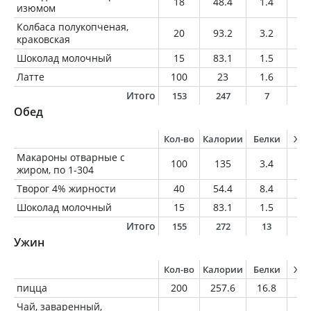
18
48.4
1.4
1.
изюмом
Колбаса полукопченая,
20
93.2
3.2
8.
краковская
Шоколад молочный
15
83.1
1.5
5.
Латте
100
23
1.6
0.
Итого
153
247
7
1
Обед
Кол-во
Калории
Белки
Жи
Макароны отварные с
100
135
3.4
5
жиром, по 1-304
Творог 4% жирности
40
54.4
8.4
1.
Шоколад молочный
15
83.1
1.5
5.
Итого
155
272
13
1
Ужин
Кол-во
Калории
Белки
Жи
пицца
200
257.6
16.8
10
Чай, заваренный,