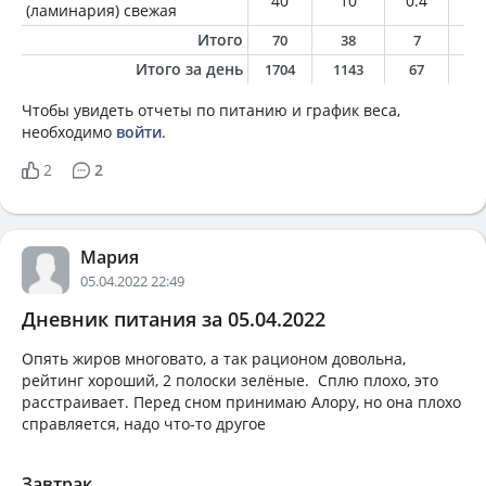
40
10
0.4
0.
(ламинария) свежая
Итого
70
38
7
0
Итого за день
1704
1143
67
4
Чтобы увидеть отчеты по питанию и график веса,
необходимо
войти
.
2
2
Мария
05.04.2022 22:49
Дневник питания за 05.04.2022
Опять жиров многовато, а так рационом довольна,
рейтинг хороший, 2 полоски зелёные. Сплю плохо, это
расстраивает. Перед сном принимаю Алору, но она плохо
справляется, надо что-то другое
Завтрак