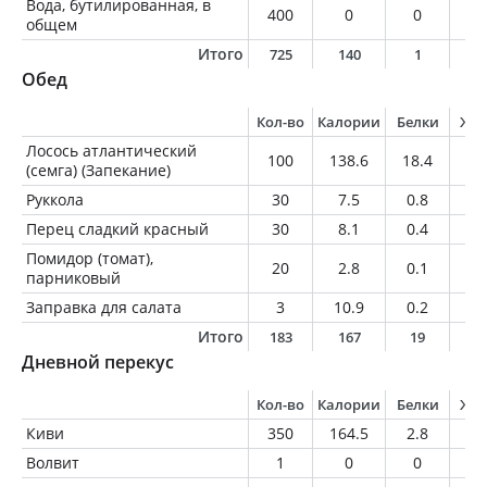
Вода, бутилированная, в
400
0
0
0
общем
Итого
725
140
1
8
Обед
Кол-во
Калории
Белки
Жи
Лосось атлантический
100
138.6
18.4
7.
(семга) (Запекание)
Руккола
30
7.5
0.8
0.
Перец сладкий красный
30
8.1
0.4
0
Помидор (томат),
20
2.8
0.1
0
парниковый
Заправка для салата
3
10.9
0.2
1
Итого
183
167
19
8
Дневной перекус
Кол-во
Калории
Белки
Жи
Киви
350
164.5
2.8
1.
Волвит
1
0
0
0