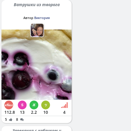
Ватрушки из творога
Автор
Виктория
112.8
13
2.2
10
4
5
8
Запеканка с кабачком и