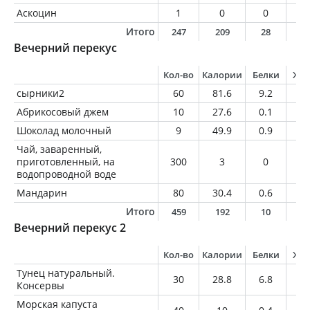
Аскоцин
1
0
0
0
Итого
247
209
28
9
Вечерний перекус
Кол-во
Калории
Белки
Жи
сырники2
60
81.6
9.2
0.
Абрикосовый джем
10
27.6
0.1
0
Шоколад молочный
9
49.9
0.9
3.
Чай, заваренный,
приготовленный, на
300
3
0
0
водопроводной воде
Мандарин
80
30.4
0.6
0.
Итого
459
192
10
4
Вечерний перекус 2
Кол-во
Калории
Белки
Жи
Тунец натуральный.
30
28.8
6.8
0.
Консервы
Морская капуста