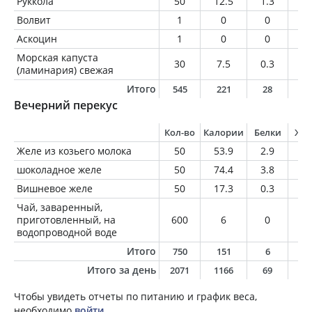
Руккола
50
12.5
1.3
0.
Волвит
1
0
0
0
Аскоцин
1
0
0
0
Морская капуста
30
7.5
0.3
0.
(ламинария) свежая
Итого
545
221
28
8
Вечерний перекус
Кол-во
Калории
Белки
Жи
Желе из козьего молока
50
53.9
2.9
2.
шоколадное желе
50
74.4
3.8
3.
Вишневое желе
50
17.3
0.3
0.
Чай, заваренный,
приготовленный, на
600
6
0
0
водопроводной воде
Итого
750
151
6
6
Итого за день
2071
1166
69
5
Чтобы увидеть отчеты по питанию и график веса,
необходимо
войти
.