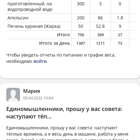
приготовленный, на
300
3
0
0
водопроводной воде
Апельсин
200
86
1.8
0.
Печень куриная (Жарка)
50
52.8
9
1.
Итого
750
399
27
1
Итого за день
1387
1211
73
5
Чтобы увидеть отчеты по питанию и график веса,
необходимо
войти
.
Мария
09.04.2022 10:04
Единомышленники, прошу у вас совета:
наступают тёп...
Единомышленники, прошу у вас совета: наступают
тёплые времена, а я весь день в машине, работа у меня