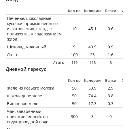
Кол-во
Калории
Белки
Жи
Печенье, шоколадные
кусочки, промышленного
изготовления, станд., с
10
45.1
0.6
1.
пониженным содержанием
жира
Шоколад молочный
9
49.9
0.9
3.
Латте
100
23
1.6
0.
Итого
119
118
3
5
Дневной перекус
Кол-во
Калории
Белки
Жи
Желе из козьего молока
50
53.9
2.9
2.
шоколадное желе
50
74.4
3.8
3.
Вишневое желе
50
17.3
0.3
0.
Чай, заваренный,
приготовленный, на
300
3
0
0
водопроводной воде