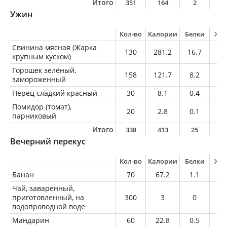
Итого
351
164
2
1
Ужин
Кол-во
Калории
Белки
Жи
Свинина мясная (Жарка
130
281.2
16.7
23
крупным куском)
Горошек зелёный,
158
121.7
8.2
0.
замороженный
Перец сладкий красный
30
8.1
0.4
0
Помидор (томат),
20
2.8
0.1
0
парниковый
Итого
338
413
25
2
Вечерний перекус
Кол-во
Калории
Белки
Жи
Банан
70
67.2
1.1
0.
Чай, заваренный,
приготовленный, на
300
3
0
0
водопроводной воде
Мандарин
60
22.8
0.5
0.