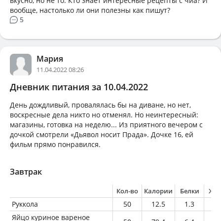
вкусно, но не то. Кто знает интересные рецепты с чиа? И
вообще, настолько ли они полезны как пишут?
5
Мария
11.04.2022 08:26
Дневник питания за 10.04.2022
День дождливый, провалялась бы на диване, но нет,
воскресные дела никто но отменял. Но неинтересный:
магазины, готовка на неделю... Из приятного вечером с
дочкой смотрели «Дьявол носит Прада». Дочке 16, ей
фильм прямо понравился.
Завтрак
Кол-во
Калории
Белки
Жи
Руккола
50
12.5
1.3
0.
Яйцо куриное вареное