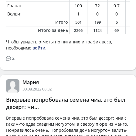
Гранат
100
72
0.7
0.
Волвит
1
0
0
0
Итого
501
199
5
1
Итого за день
2266
1124
69
4
Чтобы увидеть отчеты по питанию и график веса,
необходимо
войти
.
2
Мария
30.08.2022 08:32
Впервые попробовала семена чиа, это был
десерт: чи...
Впервые попробовала семена чиа, это был десерт: чиа с
каким-то едва сладким йогуртом, а сверху пюре из манго.
Понравилось очень. Попробовала дома йогуртом залить-