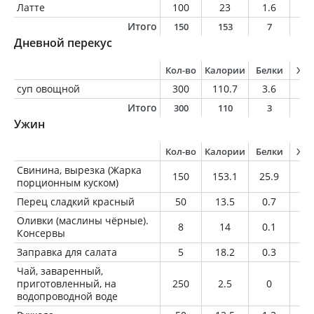
Латте
100
23
1.6
0.
Итого
150
153
7
1
Дневной перекус
Кол-во
Калории
Белки
Жи
суп овощной
300
110.7
3.6
4.
Итого
300
110
3
4
Ужин
Кол-во
Калории
Белки
Жи
Свинина, вырезка (Жарка
150
153.1
25.9
5.
порционным куском)
Перец сладкий красный
50
13.5
0.7
0.
Оливки (маслины чёрные).
8
14
0.1
1.
Консервы
Заправка для салата
5
18.2
0.3
1.
Чай, заваренный,
приготовленный, на
250
2.5
0
0
водопроводной воде