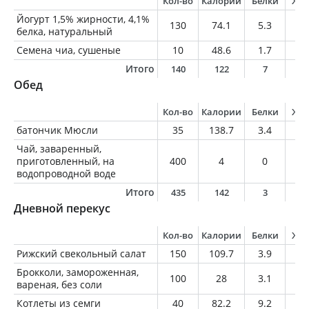
Кол-во
Калории
Белки
Жи
Йогурт 1,5% жирности, 4,1%
130
74.1
5.3
2
белка, натуральный
Семена чиа, сушеные
10
48.6
1.7
3.
Итого
140
122
7
5
Обед
Кол-во
Калории
Белки
Жи
батончик Мюсли
35
138.7
3.4
4.
Чай, заваренный,
приготовленный, на
400
4
0
0
водопроводной воде
Итого
435
142
3
4
Дневной перекус
Кол-во
Калории
Белки
Жи
Рижский свекольный салат
150
109.7
3.9
5
Брокколи, замороженная,
100
28
3.1
0.
вареная, без соли
Котлеты из семги
40
82.2
9.2
3.