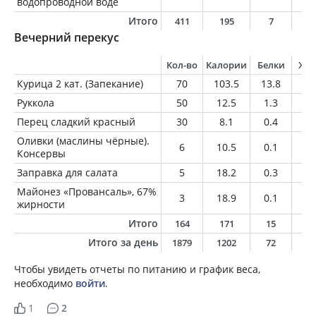
водопроводной воде
Итого
411
195
7
7
Вечерний перекус
Кол-во
Калории
Белки
Жи
Курица 2 кат. (Запекание)
70
103.5
13.8
5.
Руккола
50
12.5
1.3
0.
Перец сладкий красный
30
8.1
0.4
0
Оливки (маслины чёрные).
6
10.5
0.1
1
Консервы
Заправка для салата
5
18.2
0.3
1.
Майонез «Провансаль», 67%
3
18.9
0.1
2
жирности
Итого
164
171
15
1
Итого за день
1879
1202
72
5
Чтобы увидеть отчеты по питанию и график веса,
необходимо
войти
.
1
2