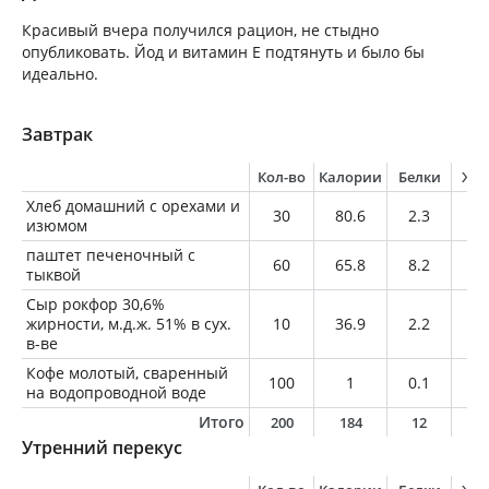
Красивый вчера получился рацион, не стыдно
опубликовать. Йод и витамин Е подтянуть и было бы
идеально.
Завтрак
Кол-во
Калории
Белки
Жи
Хлеб домашний с орехами и
30
80.6
2.3
2.
изюмом
паштет печеночный с
60
65.8
8.2
2.
тыквой
Сыр рокфор 30,6%
жирности, м.д.ж. 51% в сух.
10
36.9
2.2
3.
в-ве
Кофе молотый, сваренный
100
1
0.1
0
на водопроводной воде
Итого
200
184
12
7
Утренний перекус