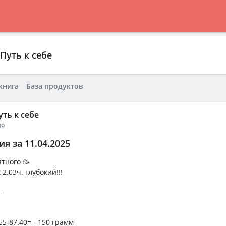
 Путь к себе
книга
База продуктов
уть к себе
39
я за 11.04.2025
тного 🥳
 2.03ч. глубокий!!!
-
55-87.40= - 150 грамм