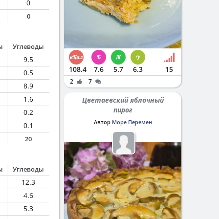
0
0
ы
Углеводы
9.5
108.4
7.6
5.7
6.3
15
0.5
2
7
8.9
1.6
Цветаевский яблочный
пирог
0.2
Автор
Море Перемен
0.1
20
ы
Углеводы
12.3
4.6
5.3