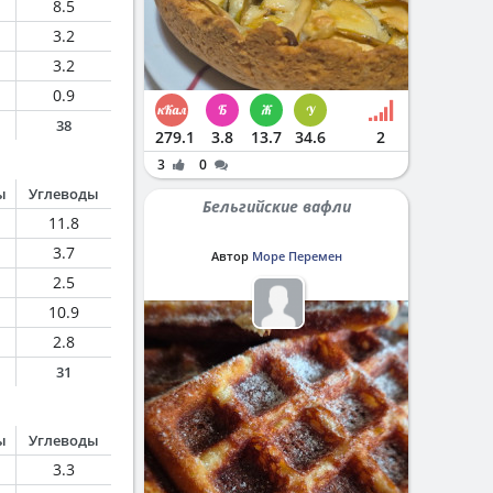
8.5
3.2
3.2
0.9
38
279.1
3.8
13.7
34.6
2
3
0
ы
Углеводы
Бельгийские вафли
11.8
3.7
Автор
Море Перемен
2.5
10.9
2.8
31
ы
Углеводы
3.3