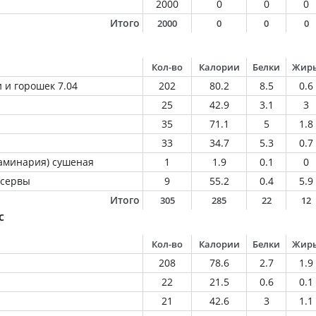
2000
0
0
0
Итого
2000
0
0
0
Кол-во
Калории
Белки
Жир
 и горошек 7.04
202
80.2
8.5
0.6
25
42.9
3.1
3
35
71.1
5
1.8
33
34.7
5.3
0.7
ламинария) сушеная
1
1.9
0.1
0
нсервы
9
55.2
0.4
5.9
Итого
305
285
22
12
с
Кол-во
Калории
Белки
Жир
208
78.6
2.7
1.9
22
21.5
0.6
0.1
21
42.6
3
1.1