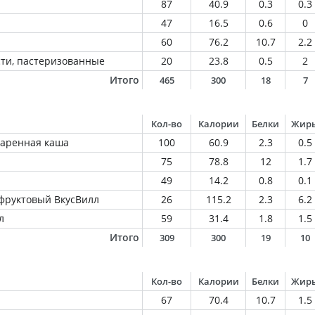
87
40.9
0.3
0.3
47
16.5
0.6
0
60
76.2
10.7
2.2
ти, пастеризованные
20
23.8
0.5
2
Итого
465
300
18
7
Кол-во
Калории
Белки
Жир
паренная каша
100
60.9
2.3
0.5
75
78.8
12
1.7
49
14.2
0.8
0.1
фруктовый ВкусВилл
26
115.2
2.3
6.2
л
59
31.4
1.8
1.5
Итого
309
300
19
10
Кол-во
Калории
Белки
Жир
67
70.4
10.7
1.5