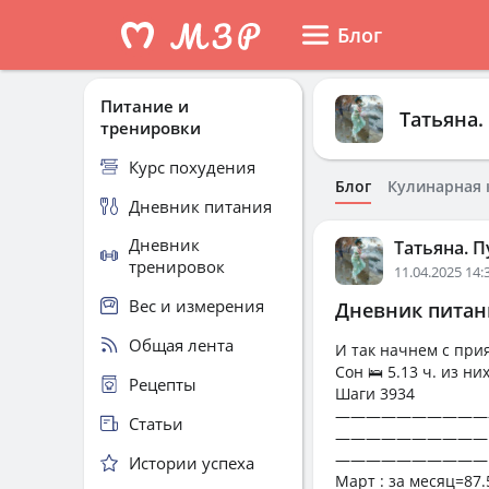
Блог
Питание и
Татьяна.
тренировки
Курс похудения
Блог
Кулинарная 
Дневник питания
Дневник
Татьяна. П
тренировок
11.04.2025 14:
Вес и измерения
Дневник питани
Общая лента
И так начнем с прия
Сон 🛌 5.13 ч. из них
Рецепты
Шаги 3934
——————————
Статьи
——————————
——————————
Истории успеха
Март : за месяц=87.