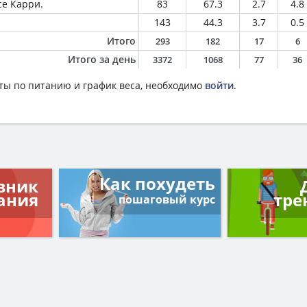
е Карри.
83
67.3
2.7
4.8
143
44.3
3.7
0.5
Итого
293
182
17
6
Итого за день
3372
1068
77
36
ты по питанию и график веса, необходимо
войти
.
Как похудеть
вник
ания
тре
пошаговый курс