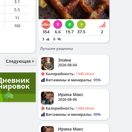
3.1
5.5
11
102
354
6.6
19.7
37.5
2
3
6
Лучшие рационы
Элина
Следующая
2026-08-04
Калорийность:
1340 кКал
Дневник
Витамины и минералы:
95%
нировок
Ирина Макс
2026-08-06
Калорийность:
1394 кКал
Витамины и минералы:
99%
Ирина Макс