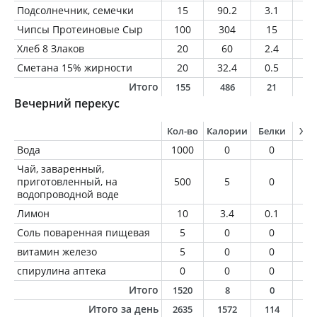
Подсолнечник, семечки
15
90.2
3.1
7.
Чипсы Протеиновые Сыр
100
304
15
3
Хлеб 8 Злаков
20
60
2.4
1.
Сметана 15% жирности
20
32.4
0.5
3
Итого
155
486
21
1
Вечерний перекус
Кол-во
Калории
Белки
Жи
Вода
1000
0
0
0
Чай, заваренный,
приготовленный, на
500
5
0
0
водопроводной воде
Лимон
10
3.4
0.1
0
Соль поваренная пищевая
5
0
0
0
витамин железо
5
0
0
0
спирулина аптека
0
0
0
0
Итого
1520
8
0
0
Итого за день
2635
1572
114
4