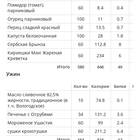
Помидор (томат),
60
8.4
0.4
0
парниковый
Огурец парниковый
100
11
0.7
0.
Перец сладкий красный
50
13.5
0.7
0.
Капуста белокочанная
100
28
1.8
0.
Сербская Брынза
60
112.8
8
8.
Кириешки Maxi Жареная
60
234
6
6
Креветка
Итого
580
646
49
2
Ужин
Кол-во
Калории
Белки
Жи
Масло сливочное 82,5%
жирности, традиционное (в
10
74.8
0.1
8.
т.ч. Вологодское)
Печенье с Отрубями
34
131.2
3.6
2.
Мороженое Ушастик
60
99
2.4
3
сушки крохотушки
60
211.2
6.4
2.
Итого
164
516
12
1