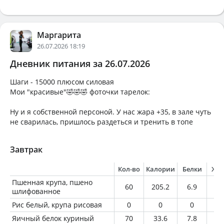
Маргарита
26.07.2026 18:19
Дневник питания за 26.07.2026
Шаги - 15000 плюсом силовая
Мои "красивые"🤣🤣🤣 фоточки тарелок:
Ну и я собственной персоной. У нас жара +35, в зале чуть
не сварилась, пришлось раздеться и тренить в топе
Завтрак
Кол-во
Калории
Белки
Жи
Пшенная крупа, пшено
60
205.2
6.9
2
шлифованное
Рис белый, крупа рисовая
0
0
0
0
Яичный белок куриный
70
33.6
7.8
0.