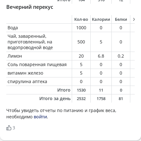
Вечерний перекус
Кол-во
Калории
Белки
Жи
Вода
1000
0
0
0
Чай, заваренный,
приготовленный, на
500
5
0
0
водопроводной воде
Лимон
20
6.8
0.2
0
Соль поваренная пищевая
5
0
0
0
витамин железо
5
0
0
0
спирулина аптека
0
0
0
0
Итого
1530
11
0
0
Итого за день
2532
1758
81
6
Чтобы увидеть отчеты по питанию и график веса,
необходимо
войти
.
3