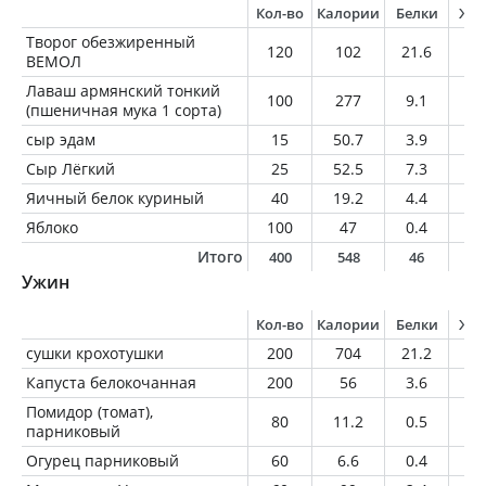
Кол-во
Калории
Белки
Жи
Творог обезжиренный
120
102
21.6
0
ВЕМОЛ
Лаваш армянский тонкий
100
277
9.1
1.
(пшеничная мука 1 сорта)
сыр эдам
15
50.7
3.9
3.
Сыр Лёгкий
25
52.5
7.3
2.
Яичный белок куриный
40
19.2
4.4
0.
Яблоко
100
47
0.4
0.
Итого
400
548
46
8
Ужин
Кол-во
Калории
Белки
Жи
сушки крохотушки
200
704
21.2
7.
Капуста белокочанная
200
56
3.6
0.
Помидор (томат),
80
11.2
0.5
0
парниковый
Огурец парниковый
60
6.6
0.4
0.