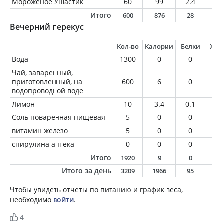
Мороженое Ушастик
60
99
2.4
3
Итого
600
876
28
1
Вечерний перекус
Кол-во
Калории
Белки
Жи
Вода
1300
0
0
0
Чай, заваренный,
приготовленный, на
600
6
0
0
водопроводной воде
Лимон
10
3.4
0.1
0
Соль поваренная пищевая
5
0
0
0
витамин железо
5
0
0
0
спирулина аптека
0
0
0
0
Итого
1920
9
0
0
Итого за день
3209
1966
95
3
Чтобы увидеть отчеты по питанию и график веса,
необходимо
войти
.
4