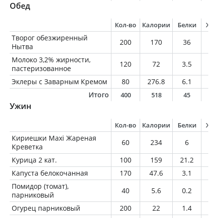
Обед
Кол-во
Калории
Белки
Жи
Творог обезжиренный
200
170
36
0
Нытва
Молоко 3,2% жирности,
120
72
3.5
3.
пастеризованное
Эклеры с Заварным Кремом
80
276.8
6.1
14
Итого
400
518
45
1
Ужин
Кол-во
Калории
Белки
Жи
Кириешки Maxi Жареная
60
234
6
6
Креветка
Курица 2 кат.
100
159
21.2
8.
Капуста белокочанная
170
47.6
3.1
0.
Помидор (томат),
40
5.6
0.2
0
парниковый
Огурец парниковый
200
22
1.4
0.