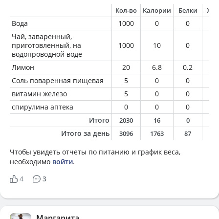
Кол-во
Калории
Белки
Жи
Вода
1000
0
0
0
Чай, заваренный,
приготовленный, на
1000
10
0
0
водопроводной воде
Лимон
20
6.8
0.2
0
Соль поваренная пищевая
5
0
0
0
витамин железо
5
0
0
0
спирулина аптека
0
0
0
0
Итого
2030
16
0
0
Итого за день
3096
1763
87
6
Чтобы увидеть отчеты по питанию и график веса,
необходимо
войти
.
4
3
Маргарита