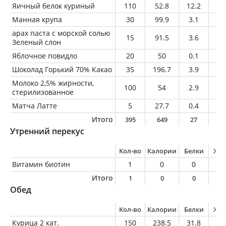
Яичный белок куриный
110
52.8
12.2
0.
Манная крупа
30
99.9
3.1
0.
арах паста с морской солью
15
91.5
3.6
7.
Зеленый слон
Яблочное повидло
20
50
0.1
0
Шоколад Горький 70% Какао
35
196.7
3.9
1
Молоко 2,5% жирности,
100
54
2.9
2.
стерилизованное
Матча Латте
5
27.7
0.4
2.
Итого
395
649
27
2
Утренний перекус
Кол-во
Калории
Белки
Жи
Витамин биотин
1
0
0
0
Итого
1
0
0
0
Обед
Кол-во
Калории
Белки
Жи
Курица 2 кат.
150
238.5
31.8
12