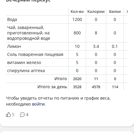
Кол-во
Калории
Белки
Жи
Вода
1200
0
0
0
Чай, заваренный,
приготовленный, на
800
8
0
0
водопроводной воде
Лимон
10
3.4
0.1
0
Соль поваренная пищевая
5
0
0
0
витамин железо
5
0
0
0
спирулина аптека
0
0
0
0
Итого
2020
11
0
0
Итого за день
3528
4578
114
26
Чтобы увидеть отчеты по питанию и график веса,
необходимо
войти
.
5
4