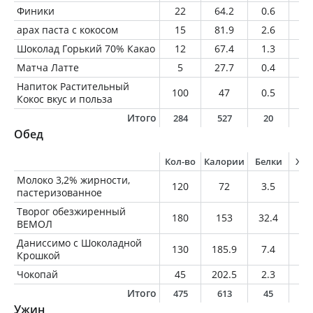
Финики
22
64.2
0.6
0.
арах паста с кокосом
15
81.9
2.6
7.
Шоколад Горький 70% Какао
12
67.4
1.3
4.
Матча Латте
5
27.7
0.4
2.
Напиток Растительный
100
47
0.5
1
Кокос вкус и польза
Итого
284
527
20
1
Обед
Кол-во
Калории
Белки
Жи
Молоко 3,2% жирности,
120
72
3.5
3.
пастеризованное
Творог обезжиренный
180
153
32.4
0
ВЕМОЛ
Даниссимо с Шоколадной
130
185.9
7.4
7.
Крошкой
Чокопай
45
202.5
2.3
11
Итого
475
613
45
2
Ужин