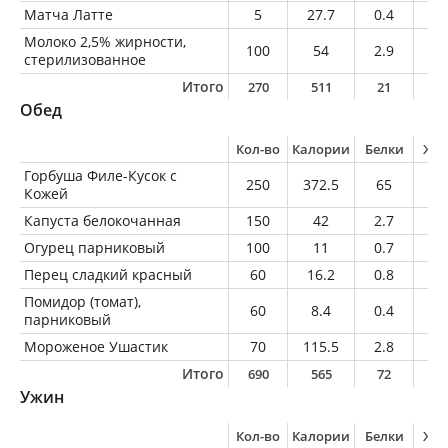
Матча Латте
5
27.7
0.4
2.
Молоко 2,5% жирности,
100
54
2.9
2.
стерилизованное
Итого
270
511
21
1
Обед
Кол-во
Калории
Белки
Жи
Горбуша Филе-Кусок с
250
372.5
65
12
Кожей
Капуста белокочанная
150
42
2.7
0.
Огурец парниковый
100
11
0.7
0.
Перец сладкий красный
60
16.2
0.8
0.
Помидор (томат),
60
8.4
0.4
0
парниковый
Мороженое Ушастик
70
115.5
2.8
3.
Итого
690
565
72
1
Ужин
Кол-во
Калории
Белки
Жи