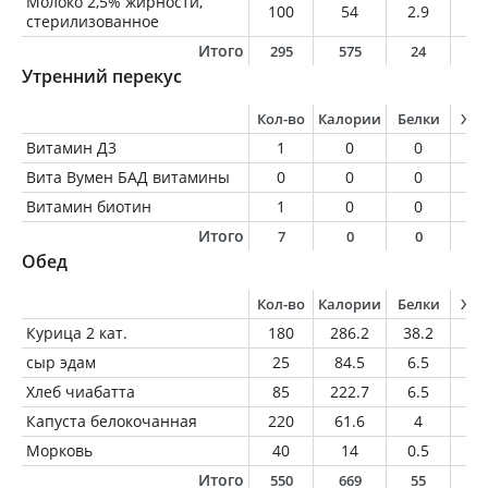
Молоко 2,5% жирности,
100
54
2.9
2.
стерилизованное
Итого
295
575
24
1
Утренний перекус
Кол-во
Калории
Белки
Жи
Витамин Д3
1
0
0
0
Вита Вумен БАД витамины
0
0
0
0
Витамин биотин
1
0
0
0
Итого
7
0
0
0
Обед
Кол-во
Калории
Белки
Жи
Курица 2 кат.
180
286.2
38.2
14
сыр эдам
25
84.5
6.5
6.
Хлеб чиабатта
85
222.7
6.5
3.
Капуста белокочанная
220
61.6
4
0.
Морковь
40
14
0.5
0
Итого
550
669
55
2