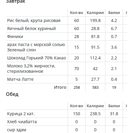
Завтрак
Кол-во
Калории
Белки
Жи
Рис белый, крупа рисовая
60
199.8
4.2
0.
Яичный белок куриный
60
28.8
6.7
0.
Финики
28
81.8
0.7
0.
арах паста с морской солью
15
91.5
3.6
7.
Зеленый слон
Шоколад Горький 70% Какао
20
112.4
2.2
8
Молоко 3,2% жирности,
70
42
2.1
2.
стерилизованное
Матча Латте
5
27.7
0.4
2.
Итого
258
583
19
2
Обед
Кол-во
Калории
Белки
Жи
Курица 2 кат.
150
238.5
31.8
12
Хлеб чиабатта
0
0
0
0
сыр эдам
0
0
0
0