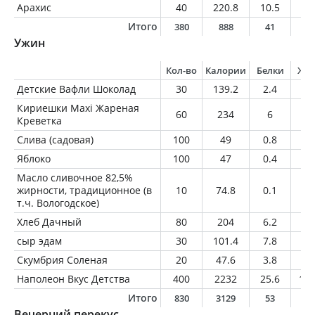
Арахис
40
220.8
10.5
18
Итого
380
888
41
3
Ужин
Кол-во
Калории
Белки
Жи
Детские Вафли Шоколад
30
139.2
2.4
7.
Кириешки Maxi Жареная
60
234
6
6
Креветка
Слива (садовая)
100
49
0.8
0.
Яблоко
100
47
0.4
0.
Масло сливочное 82,5%
жирности, традиционное (в
10
74.8
0.1
8.
т.ч. Вологодское)
Хлеб Дачный
80
204
6.2
1
сыр эдам
30
101.4
7.8
7.
Скумбрия Соленая
20
47.6
3.8
3.
Наполеон Вкус Детства
400
2232
25.6
168
Итого
830
3129
53
20
Вечерний перекус