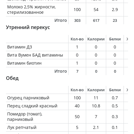
Молоко 2,5% жирности,
100
54
2.9
2.
стерилизованное
Итого
303
617
23
2
Утренний перекус
Кол-во
Калории
Белки
Жи
Витамин Д3
1
0
0
0
Вита Вумен БАД витамины
0
0
0
0
Витамин биотин
1
0
0
0
Итого
7
0
0
0
Обед
Кол-во
Калории
Белки
Жи
Огурец парниковый
100
11
0.7
0.
Перец сладкий красный
40
10.8
0.5
0
Помидор (томат),
50
7
0.3
0
парниковый
Лук репчатый
5
2.1
0.1
0