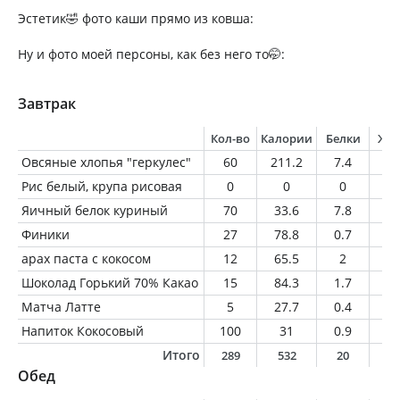
Эстетик🤣 фото каши прямо из ковша:
Ну и фото моей персоны, как без него то🤭:
Завтрак
Кол-во
Калории
Белки
Жи
Овсяные хлопья "геркулес"
60
211.2
7.4
3.
Рис белый, крупа рисовая
0
0
0
0
Яичный белок куриный
70
33.6
7.8
0.
Финики
27
78.8
0.7
0.
арах паста с кокосом
12
65.5
2
5.
Шоколад Горький 70% Какао
15
84.3
1.7
6
Матча Латте
5
27.7
0.4
2.
Напиток Кокосовый
100
31
0.9
1.
Итого
289
532
20
1
Обед