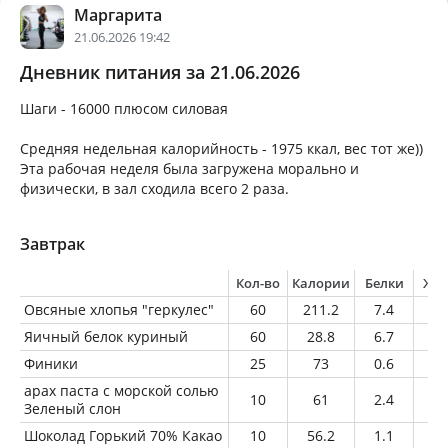
Маргарита
21.06.2026 19:42
Дневник питания за 21.06.2026
Шаги - 16000 плюсом силовая
Средняя недельная калорийность - 1975 ккал, вес тот же))
Эта рабочая неделя была загружена морально и
физически, в зал сходила всего 2 раза.
Завтрак
Кол-во
Калории
Белки
Жи
Овсяные хлопья "геркулес"
60
211.2
7.4
3.
Яичный белок куриный
60
28.8
6.7
0.
Финики
25
73
0.6
0.
арах паста с морской солью
10
61
2.4
4.
Зеленый слон
Шоколад Горький 70% Какао
10
56.2
1.1
4