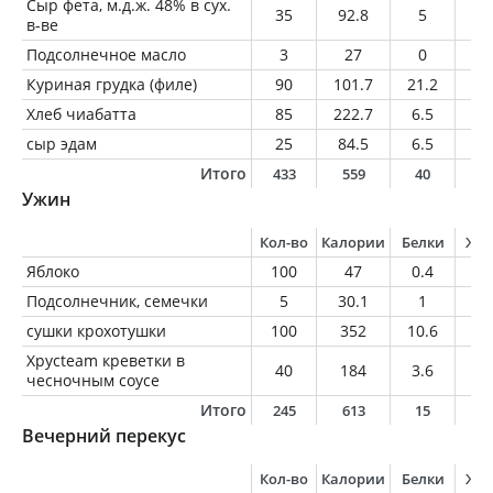
Сыр фета, м.д.ж. 48% в сух.
35
92.8
5
7.
в-ве
Подсолнечное масло
3
27
0
3
Куриная грудка (филе)
90
101.7
21.2
1.
Хлеб чиабатта
85
222.7
6.5
3.
сыр эдам
25
84.5
6.5
6.
Итого
433
559
40
2
Ужин
Кол-во
Калории
Белки
Жи
Яблоко
100
47
0.4
0.
Подсолнечник, семечки
5
30.1
1
2.
сушки крохотушки
100
352
10.6
3.
Хрусteam креветки в
40
184
3.6
7.
чесночным соусе
Итого
245
613
15
1
Вечерний перекус
Кол-во
Калории
Белки
Жи