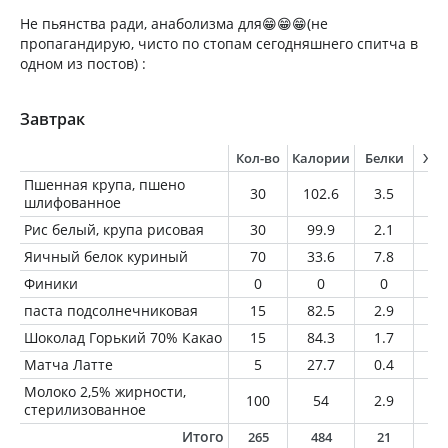
Не пьянства ради, анаболизма для😁😁😁(не
пропагандирую, чисто по стопам сегодняшнего спитча в
одном из постов) :
Завтрак
Кол-во
Калории
Белки
Жи
Пшенная крупа, пшено
30
102.6
3.5
1
шлифованное
Рис белый, крупа рисовая
30
99.9
2.1
0.
Яичный белок куриный
70
33.6
7.8
0.
Финики
0
0
0
0
паста подсолнечниковая
15
82.5
2.9
6.
Шоколад Горький 70% Какао
15
84.3
1.7
6
Матча Латте
5
27.7
0.4
2.
Молоко 2,5% жирности,
100
54
2.9
2.
стерилизованное
Итого
265
484
21
1