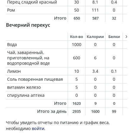
Перец сладкий красный
30
8.1
0.4
0
Ром
50
111
0
0
Итого
650
587
32
1
Вечерний перекус
Кол-во
Калории
Белки
Жи
Вода
1000
0
0
0
Чай, заваренный,
приготовленный, на
600
6
0
0
водопроводной воде
Лимон
10
3.4
0.1
0
Соль поваренная пищевая
5
0
0
0
витамин железо
5
0
0
0
спирулина аптека
0
0
0
0
Итого
1620
9
0
0
Итого за день
2935
1600
99
5
Чтобы увидеть отчеты по питанию и график веса,
необходимо
войти
.