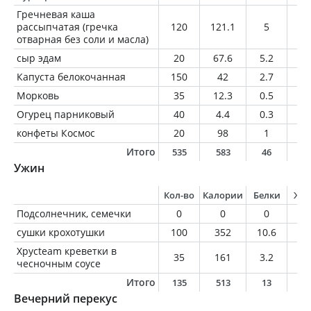
Гречневая каша
рассыпчатая (гречка
120
121.1
5
1.
отварная без соли и масла)
сыр эдам
20
67.6
5.2
5.
Капуста белокочанная
150
42
2.7
0.
Морковь
35
12.3
0.5
0
Огурец парниковый
40
4.4
0.3
0
конфеты Космос
20
98
1
5.
Итого
535
583
46
2
Ужин
Кол-во
Калории
Белки
Жи
Подсолнечник, семечки
0
0
0
0
сушки крохотушки
100
352
10.6
3.
Хрусteam креветки в
35
161
3.2
6.
чесночным соусе
Итого
135
513
13
1
Вечерний перекус