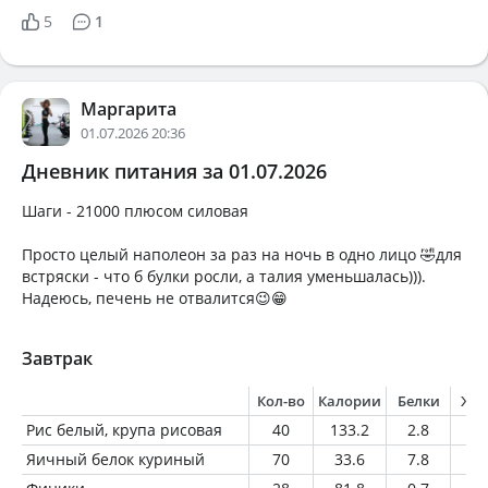
5
1
Маргарита
01.07.2026 20:36
Дневник питания за 01.07.2026
Шаги - 21000 плюсом силовая
Просто целый наполеон за раз на ночь в одно лицо 🤣для
встряски - что б булки росли, а талия уменьшалась))).
Надеюсь, печень не отвалится😉😁
Завтрак
Кол-во
Калории
Белки
Жи
Рис белый, крупа рисовая
40
133.2
2.8
0.
Яичный белок куриный
70
33.6
7.8
0.