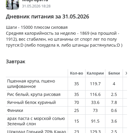
31.05.2026 18:28
Дневник питания за 31.05.2026
Шаги - 15000 плюсом силовая
Средняя калорийность за неделю - 1869 (на прошлой -
1912), вес стабилен, но штанины от спорт лег по полу
трутся:D (либо похудела я, либо штанцы растянулись:D )
Завтрак
Кол-во
Калории
Белки
Жи
Пшенная крупа, пшено
35
119.7
4
1.
шлифованное
Рис белый, крупа рисовая
35
116.6
2.5
0.
Яичный белок куриный
70
33.6
7.8
0.
Финики
25
73
0.6
0.
арах паста с морской солью
15
91.5
3.6
7.
Зеленый слон
Шоколад Горький 70% Какао
23
129.3
2.5
9.