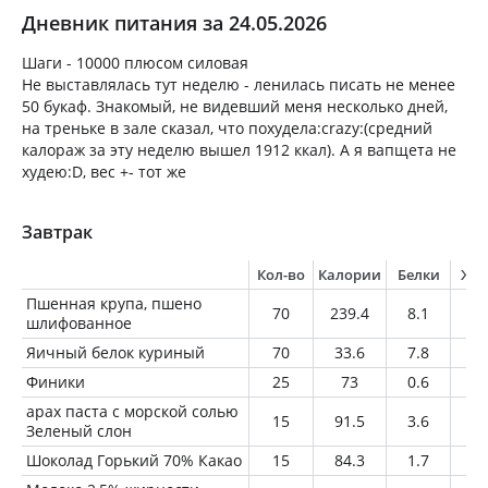
Дневник питания за 24.05.2026
Шаги - 10000 плюсом силовая
Не выставлялась тут неделю - ленилась писать не менее
50 букаф. Знакомый, не видевший меня несколько дней,
на треньке в зале сказал, что похудела:crazy:(средний
калораж за эту неделю вышел 1912 ккал). А я вапщета не
худею:D, вес +- тот же
Завтрак
Кол-во
Калории
Белки
Жи
Пшенная крупа, пшено
70
239.4
8.1
2.
шлифованное
Яичный белок куриный
70
33.6
7.8
0.
Финики
25
73
0.6
0.
арах паста с морской солью
15
91.5
3.6
7.
Зеленый слон
Шоколад Горький 70% Какао
15
84.3
1.7
6