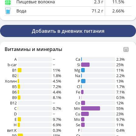
Пищевые волокна
2.3
г
11.5
%
Вода
71.2
г
2.66
%
Добавить в дневник питания
Витамины и минералы
A
~
Ca
2.3%
b-car
~
Si
25%
В1
11%
Mg
11%
B2
1.8%
Na
2.2%
Холин
4.5%
P
13%
B5
7.2%
Cl
1.7%
B6
4.4%
Fe
7.1%
B9
8.1%
I
0.5%
B12
~
Co
12%
C
0.7%
Mn
55%
D
~
Cu
23%
E
9.7%
Mo
9.7%
H
6.9%
Se
11%
вит.К
0.3%
F
0.4%
PP
15%
Cr
~