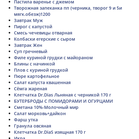
Пастила варенье с джемом
Творожная запеканка пп (черника, творог 9 и 5и
мягк.обезж)1200
Завтрак Муж
Пирог с капустой
Смесь чечевицы отварная
Колбаски егерские с сыром
Завтрак Жен
Суп гречневый
Филе куриной грудки с майораном
Блины с начинкой
Плов с куриной грудкой
Пюре картофельное
Салат капуста квашенная
Сёмга жареная
Клетчатка Dr.Dias Льняная с черникой 170 г
БУТЕРБРОДЫ С ПОМИДОРАМИ И ОГУРЦАМИ
Сметана 10%-Молочный мир
Салат морковь+дайкон
Фарш утка
Гранула овсяная
Клетчатка Dr.DiaS изящная 170 г
Икра