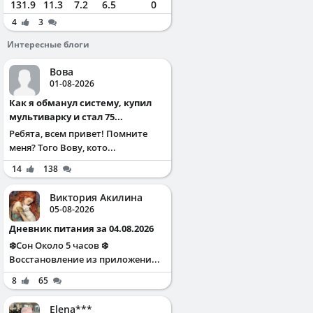
131.9
11.3
7.2
6.5
0
4
3
Интересные блоги
Вова
01-08-2026
Как я обманул систему, купил
мультиварку и стал 75...
Ребята, всем привет! Помните
меня? Того Вову, кото...
14
138
Виктория Акилина
05-08-2026
Дневник питания за 04.08.2026
❄️Сон Около 5 часов ❄️
Восстановление из приложени...
8
65
Elena***