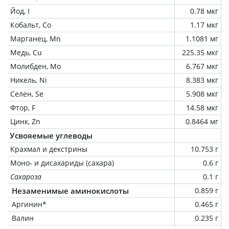
Йод, I
0.78 мкг
Кобальт, Co
1.17 мкг
Марганец, Mn
1.1081 мг
Медь, Cu
225.35 мкг
Молибден, Mo
6.767 мкг
Никель, Ni
8.383 мкг
Селен, Se
5.908 мкг
Фтор, F
14.58 мкг
Цинк, Zn
0.8464 мг
Усвояемые углеводы
Крахмал и декстрины
10.753 г
Моно- и дисахариды (сахара)
0.6 г
Сахароза
0.1 г
Незаменимые аминокислоты
0.859 г
Аргинин*
0.465 г
Валин
0.235 г