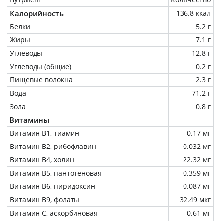
Калорийность
136.8 ккал
Белки
5.2 г
Жиры
7.1 г
Углеводы
12.8 г
Углеводы (общие)
0.2 г
Пищевые волокна
2.3 г
Вода
71.2 г
Зола
0.8 г
Витамины
Витамин В1, тиамин
0.17 мг
Витамин В2, рибофлавин
0.032 мг
Витамин В4, холин
22.32 мг
Витамин В5, пантотеновая
0.359 мг
Витамин В6, пиридоксин
0.087 мг
Витамин В9, фолаты
32.49 мкг
Витамин C, аскорбиновая
0.61 мг