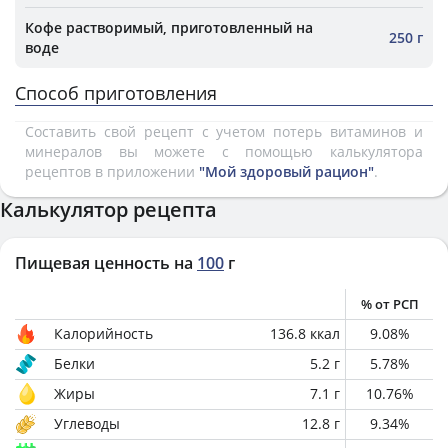
Кофе растворимый, приготовленный на
250 г
воде
Способ приготовления
Составить свой рецепт с учетом потерь витаминов и
минералов вы можете с помощью калькулятора
рецептов в приложении
"Мой здоровый рацион"
.
Калькулятор рецепта
Пищевая ценность на
100
г
% от РСП
Калорийность
136.8
ккал
9.08
%
Белки
5.2
г
5.78
%
Жиры
7.1
г
10.76
%
Углеводы
12.8
г
9.34
%