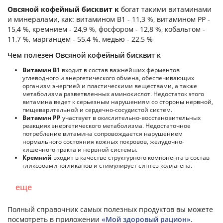
Овсяной кофейный бисквит к
богат такими витаминами
и минералами, как: витамином B1 - 11,3 %, витамином PP -
15,4 %, кремнием - 24,9 %, фосфором - 12,8 %, кобальтом -
11,7 %, марганцем - 55,4 %, медью - 22,5 %
Чем полезен Овсяной кофейный бисквит к
Витамин В1
входит в состав важнейших ферментов
углеводного и энергетического обмена, обеспечивающих
организм энергией и пластическими веществами, а также
метаболизма разветвленных аминокислот. Недостаток этого
витамина ведет к серьезным нарушениям со стороны нервной,
пищеварительной и сердечно-сосудистой систем.
Витамин РР
участвует в окислительно-восстановительных
реакциях энергетического метаболизма. Недостаточное
потребление витамина сопровождается нарушением
нормального состояния кожных покровов, желудочно-
кишечного тракта и нервной системы.
Кремний
входит в качестве структурного компонента в состав
гликозоаминогликанов и стимулирует синтез коллагена.
еще
Полный справочник самых полезных продуктов вы можете
посмотреть в приложении
«Мой здоровый рацион»
.