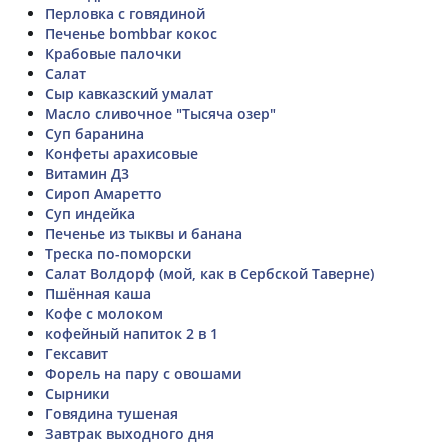
Перловка с говядиной
Печенье bombbar кокос
Крабовые палочки
Салат
Сыр кавказский умалат
Масло сливочное "Тысяча озер"
Суп баранина
Конфеты арахисовые
Витамин Д3
Сироп Амаретто
Суп индейка
Печенье из тыквы и банана
Треска по-поморски
Салат Волдорф (мой, как в Сербской Таверне)
Пшённая каша
Кофе с молоком
кофейный напиток 2 в 1
Гексавит
Форель на пару с овошами
Сырники
Говядина тушеная
Завтрак выходного дня