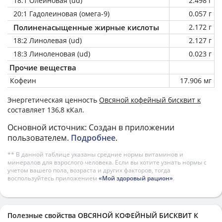
18:1 Олеиновая (ud)
2.498 г
20:1 Гадолеиновая (омега-9)
0.057 г
Полиненасыщенные жирные кислоты
2.172 г
18:2 Линолевая (ud)
2.127 г
18:3 Линоленовая (ud)
0.023 г
Прочие вещества
Кофеин
17.906 мг
Энергетическая ценность
Овсяной кофейный бисквит к
составляет 136,8 кКал.
Основной источник: Создан в приложении
пользователем.
Подробнее
.
** В данной таблице указаны средние нормы витаминов и
минералов для взрослого человека. Если вы хотите узнать нормы с
учетом вашего пола, возраста и других факторов, тогда
воспользуйтесь приложением
«Мой здоровый рацион»
.
Полезные свойства ОВСЯНОЙ КОФЕЙНЫЙ БИСКВИТ К