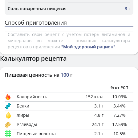
Соль поваренная пищевая
3 г
Способ приготовления
Составить свой рецепт с учетом потерь витаминов и
минералов вы можете с помощью калькулятора
рецептов в приложении
"Мой здоровый рацион"
.
Калькулятор рецепта
Пищевая ценность на
100
г
% от РСП
Калорийность
152
ккал
10.09
%
Белки
3.1
г
3.44
%
Жиры
4.8
г
7.27
%
Углеводы
24.1
г
17.59
%
Пищевые волокна
2.1
г
10.5
%