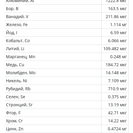
Алюминий, Al
1222.8 мкг
Бор, B
163.5 мкг
Ванадий, V
211.86 мкг
Железо, Fe
1.114 мг
Йод, I
6.59 мкг
Кобальт, Co
6.066 мкг
Литий, Li
109.482 мкг
Марганец, Mn
0.248 мг
Медь, Cu
184.72 мкг
Молибден, Mo
14.148 мкг
Никель, Ni
7.109 мкг
Рубидий, Rb
710.9 мкг
Селен, Se
0.375 мкг
Стронций, Sr
13.19 мкг
Фтор, F
42.71 мкг
Хром, Cr
14.22 мкг
Цинк, Zn
0.4724 мг