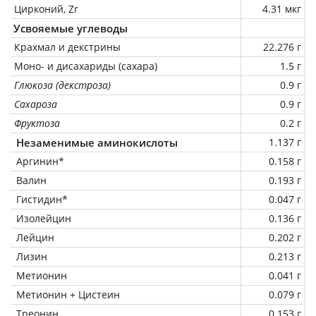
Цирконий, Zr
4.31 мкг
Усвояемые углеводы
Крахмал и декстрины
22.276 г
Моно- и дисахариды (сахара)
1.5 г
Глюкоза (декстроза)
0.9 г
Сахароза
0.9 г
Фруктоза
0.2 г
Незаменимые аминокислоты
1.137 г
Аргинин*
0.158 г
Валин
0.193 г
Гистидин*
0.047 г
Изолейцин
0.136 г
Лейцин
0.202 г
Лизин
0.213 г
Метионин
0.041 г
Метионин + Цистеин
0.079 г
Треонин
0.153 г