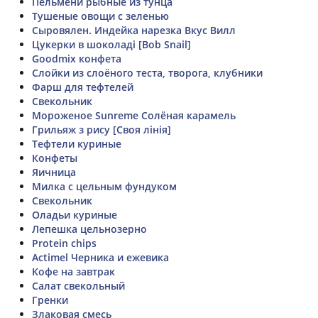
Пельмени рыбные из тунца
Тушеные овощи с зеленью
Сыровялен. Индейка нарезка Вкус Вилл
Цукерки в шоколаді [Bob Snail]
Goodmix конфета
Слойки из слоёного теста, творога, клубники
Фарш для тефтелей
Свекольник
Мороженое Sunreme Солёная карамель
Грильяж з рису [Своя лінія]
Тефтели куриные
Конфеты
Яичница
Милка с цельным фундуком
Свекольник
Оладьи куриные
Лепешка цельнозерно
Protein chips
Actimel Черника и ежевика
Кофе на завтрак
Салат свекольный
Гренки
Злаковая смесь