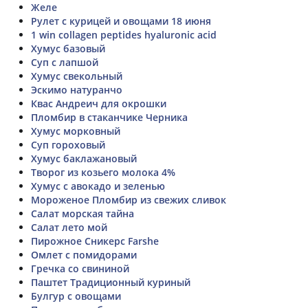
Желе
Рулет с курицей и овощами 18 июня
1 win collagen peptides hyaluronic acid
Хумус базовый
Суп с лапшой
Хумус свекольный
Эскимо натуранчо
Квас Андреич для окрошки
Пломбир в стаканчике Черника
Хумус морковный
Суп гороховый
Хумус баклажановый
Творог из козьего молока 4%
Хумус с авокадо и зеленью
Мороженое Пломбир из свежих сливок
Салат морская тайна
Салат лето мой
Пирожное Сникерс Farshe
Омлет с помидорами
Гречка со свининой
Паштет Традиционный куриный
Булгур с овощами