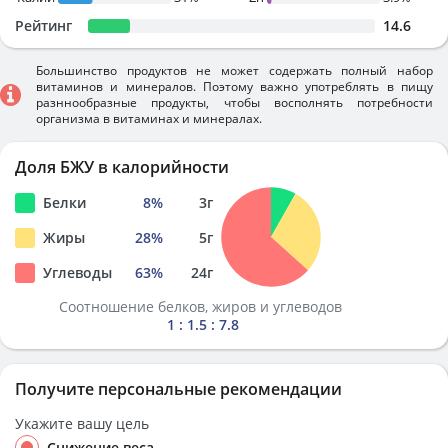
Рейтинг
14.6
Большинство продуктов не может содержать полный набор
витаминов и минералов. Поэтому важно употреблять в пищу
разннообразные продукты, чтобы восполнять потребности
организма в витаминах и минералах.
Доля БЖУ в калорийности
Белки
8
%
3
г
Жиры
28
%
5
г
Углеводы
63
%
24
г
Соотношение белков, жиров и углеводов
1 : 1.5 : 7.8
Получите персональные рекомендации
Укажите вашу цель
Снижение веса