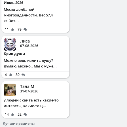
Июль 2026
Месяц долбаной
многозадачности. Вес 57,4
кг.Вот...
11
79
Лиса
07-08-2026
Крик души
Можно ведь излить душу?
Думаю, можно.. Мы с муже...
4
80
Тала М
31-07-2026
у людей с сайта есть какие-то
интересы, какие-то ц...
14
52
Лучшие рационы