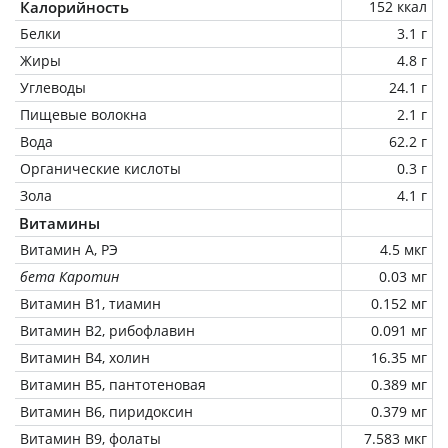
Калорийность
152 ккал
Белки
3.1 г
Жиры
4.8 г
Углеводы
24.1 г
Пищевые волокна
2.1 г
Вода
62.2 г
Органические кислоты
0.3 г
Зола
4.1 г
Витамины
Витамин А, РЭ
4.5 мкг
бета Каротин
0.03 мг
Витамин В1, тиамин
0.152 мг
Витамин В2, рибофлавин
0.091 мг
Витамин В4, холин
16.35 мг
Витамин В5, пантотеновая
0.389 мг
Витамин В6, пиридоксин
0.379 мг
Витамин В9, фолаты
7.583 мкг