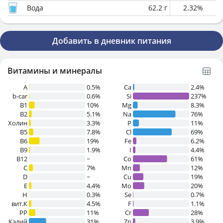
Вода
62.2
г
2.32
%
Добавить в дневник питания
Витамины и минералы
A
0.5%
Ca
2.4%
b-car
0.6%
Si
237%
В1
10%
Mg
8.3%
B2
5.1%
Na
76%
Холин
3.3%
P
11%
B5
7.8%
Cl
69%
B6
19%
Fe
6.2%
B9
1.9%
I
4.4%
B12
~
Co
61%
C
7%
Mn
12%
D
~
Cu
19%
E
4.4%
Mo
20%
H
0.3%
Se
0.7%
вит.К
4.5%
F
1.1%
PP
11%
Cr
28%
Калий
31%
Zn
3.9%