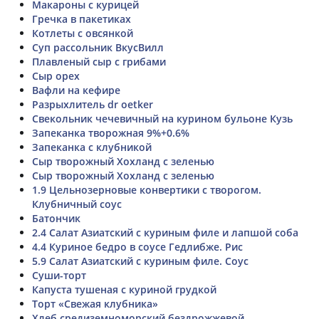
Макароны с курицей
Гречка в пакетиках
Котлеты с овсянкой
Суп рассольник ВкусВилл
Плавленый сыр с грибами
Сыр орех
Вафли на кефире
Разрыхлитель dr oetker
Свекольник чечевичный на курином бульоне Кузь
Запеканка творожная 9%+0.6%
Запеканка с клубникой
Сыр творожный Хохланд с зеленью
Сыр творожный Хохланд с зеленью
1.9 Цельнозерновые конвертики с творогом.
Клубничный соус
Батончик
2.4 Салат Азиатский с куриным филе и лапшой соба
4.4 Куриное бедро в соусе Гедлибже. Рис
5.9 Салат Азиатский с куриным филе. Соус
Суши-торт
Капуста тушеная с куриной грудкой
Торт «Свежая клубника»
Хлеб средиземноморский бездрожжевой