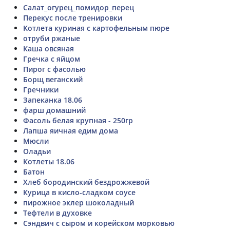
Салат_огурец_помидор_перец
Перекус после тренировки
Котлета куриная с картофельным пюре
отруби ржаные
Каша овсяная
Гречка с яйцом
Пирог с фасолью
Борщ веганский
Гречники
Запеканка 18.06
фарш домашний
Фасоль белая крупная - 250гр
Лапша яичная едим дома
Мюсли
Оладьи
Котлеты 18.06
Батон
Хлеб бородинский бездрожжевой
Курица в кисло-сладком соусе
пирожное эклер шоколадный
Тефтели в духовке
Сэндвич с сыром и корейском морковью