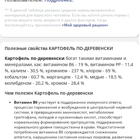
** В данной таблице указаны средние нормы витаминов и
минералов для взрослого человека. Если вы хотите узнать нормы с
учетом вашего пола, возраста и других факторов, тогда
воспользуйтесь приложением
«Мой здоровый рацион»
.
Полезные свойства КАРТОФЕЛЬ ПО-ДЕРЕВЕНСКИ
Картофель по-деревенски
богат такими витаминами и
минералами, как: витамином B6 - 19 %, витамином PP - 11,4
%, калием - 30,5 %, кремнием - 237 %, хлором - 69 %,
кобальтом - 60,7 %, марганцем - 12,4 %, медью - 18,5 %,
молибденом - 20,2 %, хромом - 28,4 %
Чем полезен Картофель по-деревенски
Витамин В6
участвует в поддержании иммунного ответа,
процессах торможения и возбуждения в центральной нервной
системе, в превращениях аминокислот, метаболизме
триптофана, липидов и нуклеиновых кислот, способствует
нормальному формированию эритроцитов, поддержанию
нормального уровня гомоцистеина в крови. Недостаточное
потребление витамина В6 сопровождается снижением
аппетита, нарушением состояния кожных покровов, развитием