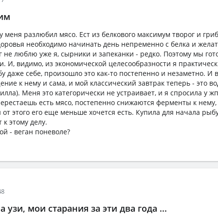
ним
у меня разлюбил мясо. Ест из белкового максимум творог и гри
доровья необходимо начинать день непременно с белка и жела
 не люблю уже я, сырники и запеканки - редко. Поэтому мы гот
ти. И, видимо, из экономической целесообразности я практичес
у даже себе, произошло это как-то постепенно и незаметно. И в
ие к нему и сама, и мой классический завтрак теперь - это во
илла). Меня это категорически не устраивает, и я спросила у жп
перестаешь есть мясо, постепенно снижаются ферменты к нему,
 от этого его еще меньше хочется есть. Купила для начала рыбу
 к этому делу.
кой - веган поневоле?
48
 узи, мои старания за эти два года ...