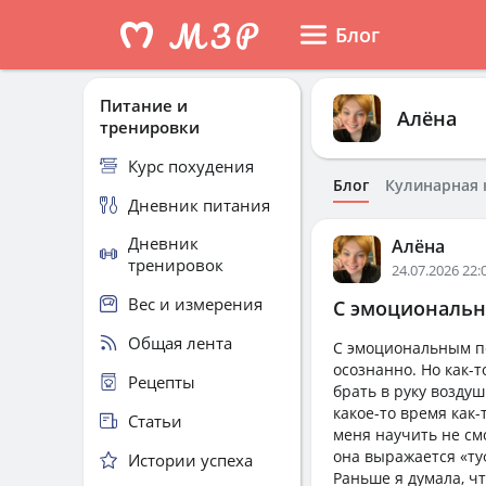
Блог
Питание и
Алёна
тренировки
Курс похудения
Блог
Кулинарная 
Дневник питания
Дневник
Алёна
тренировок
24.07.2026 22:
Вес и измерения
С эмоциональны
Общая лента
С эмоциональным пе
осознанно. Но как-т
Рецепты
брать в руку воздуш
какое-то время как-
Статьи
меня научить не см
она выражается «туф
Истории успеха
Раньше я думала, чт