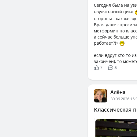
Сегодня была на узи
овуляторный цикл
стороны - как же здо
Врач даже спросила, 
метформин по класс
а сейчас больше упо
работает?!»
если вдруг кто-то и
закончен), то може
7
5
Алёна
30.06.2026 15:
Классическая п