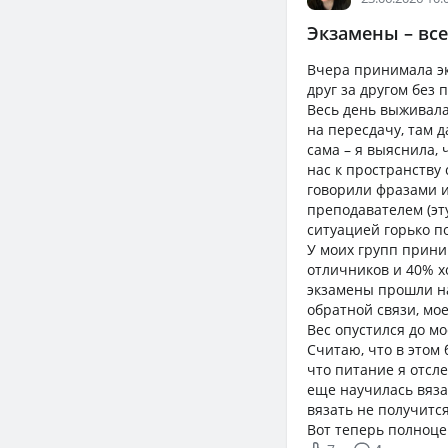
Экзамены – все
Вчера принимала эк
друг за другом без 
Весь день выживала
на пересдачу, там д
сама – я выяснила, 
нас к пространству
говорили фразами и
преподавателем (эт
ситуацией горько 
У моих групп прини
отличников и 40% хо
экзамены прошли на
обратной связи, мое
Вес опустился до м
Считаю, что в этом 
что питание я отсл
еще научилась вязат
вязать не получится
Вот теперь полноце