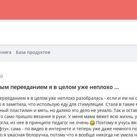
книга
База продуктов
03
м перееданием я в целом уже неплохо ...
рееданием я в целом уже неплохо разобралась - если и ем на с
о я заметила, что использую еду для стимуляции. Стала в таки
ный пластилин и мять, но далеко это дело не уехало. Так и оста
то само пришло вязание в руки. У меня мама вяжет всю жизнь, у
огла, из нее в принципе педагог не очень
Поэтому я учусь вя
ту», сама - по видео в интернете и теперь уже даже немного п
о я ужасная белоручка, потому что я вообще никогда не умела 