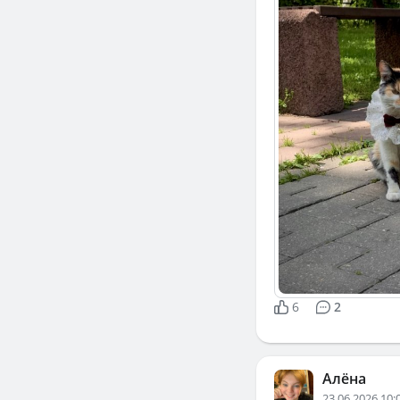
6
2
Алёна
23.06.2026 10: