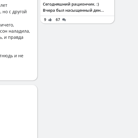
Сегодняшний рациончик. :)
 лет
Вчера был насыщенный ден...
 но с другой
9
67
ничего,
 сон наладила,
ь, и правда
отнюдь и не