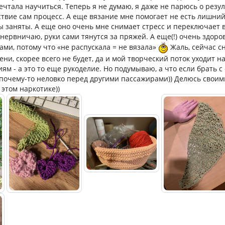
мечтала научиться. Теперь я не думаю, я даже не парюсь о резул
ствие сам процесс. А еще вязание мне помогает не есть лишний
 бы заняты. А еще оно очень мне снимает стресс и переключает
 нервничаю, руки сами тянутся за пряжей. А еще(!) очень здоро
ами, потому что «не распускала = не вязала»
Жаль, сейчас с
ни, скорее всего не будет, да и мой творческий поток уходит н
ям - а это то еще рукоделие. Но подумываю, а что если брать с
 почему-то неловко перед другими пассажирами)) Делюсь своим
 этом наркотике))