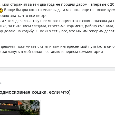
, мои старания за эти два года не прошли даром - впервые с 20
Вроде бы для кого-то мелочь, да и мы пока еще не планируем,
рово знать, что все не зря!
а что я делала, а то у нее много пациенток с спкя - сказала да 
ике, за питанием следила, стресс-менеджмент, работу сменила,
р делаю на ходьбу. Она: «То есть, все, что мы им говорим делат
з девочек тоже живет с спкя и вам интересен мой путь (хоть он 
те заглянуть в мой канал - оставлю в первом комментарии
38
одмосковная кошка, если что)