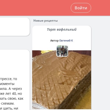
Войти
Новые рецепты
Торт вафельный
Автор
Евгений К
трессе, то
е моменты
вила. А через
же лет 40, но
зать свою, как
о схемам.
ни шить, ни