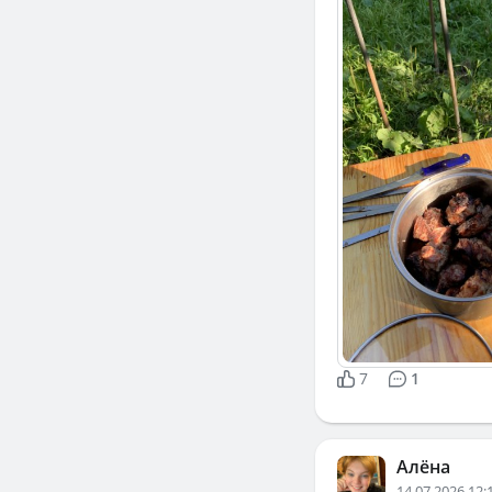
7
1
Алёна
14.07.2026 12: