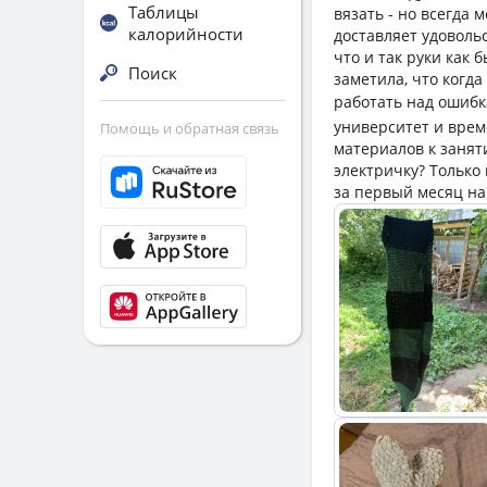
Таблицы
вязать - но всегда 
калорийности
доставляет удоволь
что и так руки как
Поиск
заметила, что когда
работать над ошибк
университет и време
Помощь и обратная связь
материалов к заняти
электричку? Только
за первый месяц на