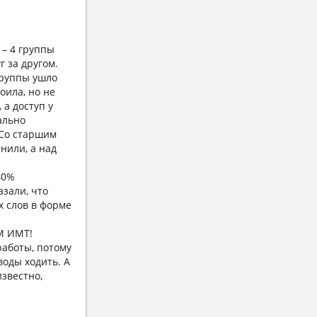
 – 4 группы
г за другом.
группы ушло
оила, но не
 а доступ у
ально
 Со старшим
нили, а над
40%
азали, что
х слов в форме
ОМ ИМТ!
работы, потому
воды ходить. А
известно,