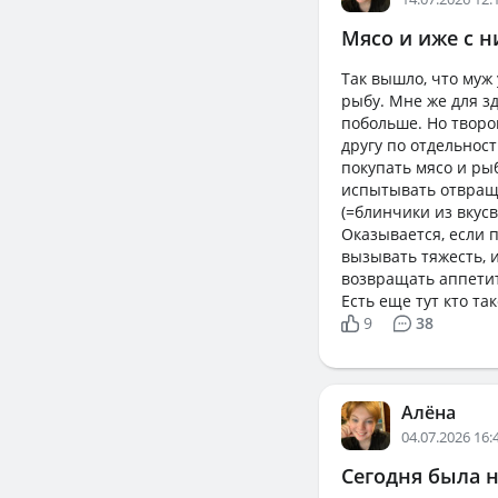
Мясо и иже с 
Так вышло, что муж 
рыбу. Мне же для з
побольше. Но творог
другу по отдельнос
покупать мясо и рыб
испытывать отвращен
(=блинчики из вкусв
Оказывается, если 
вызывать тяжесть, и
возвращать аппетит
Есть еще тут кто та
9
38
Алёна
04.07.2026 16:
Сегодня была на