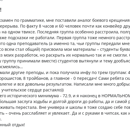
!
замен по грамматике, мне поставили аналог боевого крещения
перерыва. По факту 8 часов и 60 человек почти как конвейер дру
 на одном твиксе. Последняя группа особенно расстроила, пол
аже подсказки не работали. Первая группа тоже немного расстр
что одна преподаватель (а именно та, чьи группы передали мне,
 со всем стал общий) присвоила мои материалы – студенты букв
з моих разработок, но раскрыть их нормально так и не смогли.
у группу принимали вместе) студентов вытянули и тему дообъяс
посмеялись…
мали другие преподы, и пока получила инфу по трем группам: 
рошистов, 8 тройбанов, а главное - 0 пересдач! Сами ребята ск
легке и все довольны результатом. Написали мне много добры
 учительское сердце растаяло))
оего исторического минимума - 72.9, и я наконец в НОРМАЛЬН
большая заслуга ходьбы и долгой дороги до работы, да и самой 
еживать перестала. Вне универа и школы я тоже создаю себе по
ь – очень расслабляет и увлекает. Да и с руками в чипсах, как 
.
нный отдых!