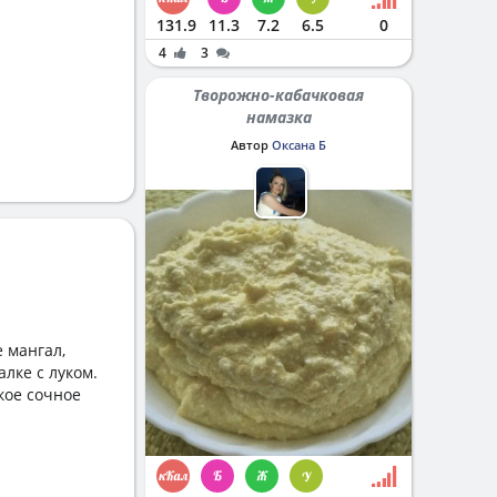
131.9
11.3
7.2
6.5
0
4
3
Творожно-кабачковая
намазка
Автор
Оксана Б
 мангал,
лке с луком.
кое сочное