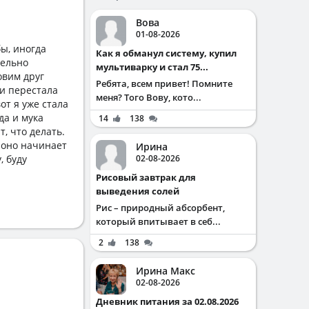
Вова
01-08-2026
бы, иногда
Как я обманул систему, купил
тельно
мультиварку и стал 75...
овим друг
Ребята, всем привет! Помните
ки перестала
меня? Того Вову, кото...
от я уже стала
да и мука
14
138
т, что делать.
 оно начинает
Ирина
, буду
02-08-2026
Рисовый завтрак для
выведения солей
Рис – природный абсорбент,
который впитывает в себ...
2
138
Ирина Макс
02-08-2026
Дневник питания за 02.08.2026