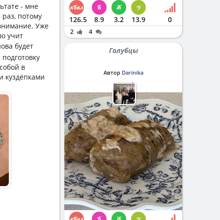
ьтате - мне
 раз, потому
126.5
8.9
3.2
13.9
0
 внимание. Уже
2
4
во учит
нова будет
Голубцы
а подготовку
 собой в
Автор
Darinika
и куздёпками