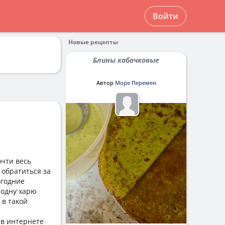
Войти
Новые рецепты
Блины кабачковые
Автор
Море Перемен
очти весь
 обратиться за
огодние
 одну харю
 в такой
 в интернете