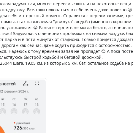
ногом задуматься, многое переосмыслить и на некоторые вещи
по-другому. Все-таки покопаться в себе очень даже полезно 🙂
 для себя интересный момент. Справится с переживаниями, тре
помогла так называемая "движуха": ходьба (именно в хорошем т
но успокаивает 😀 Раньше терпеть не могла бегать, а теперь п
ствия! Задумалась о вечерних пробежках на свежем воздухе, бла
т парка и в пяти минутах от стадиона. Только придётся дождать
им дорогам как сейчас, даже ходить приходится с осторожностью,
ься. Надеюсь к тому времени запал не пропадет 😊 А пока пост
вольствуюсь быстрой ходьбой и беговой дорожкой.
25044 шага, 19,05 км, из которых 5 км. бег, остальное ходьба на 