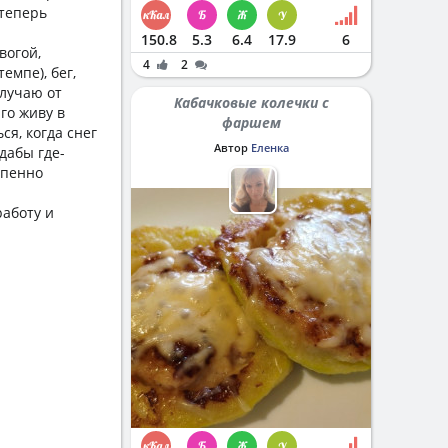
 теперь
150.8
5.3
6.4
17.9
6
вогой,
4
2
емпе), бег,
олучаю от
Кабачковые колечки с
го живу в
фаршем
ся, когда снег
Автор
Еленка
 дабы где-
епенно
работу и