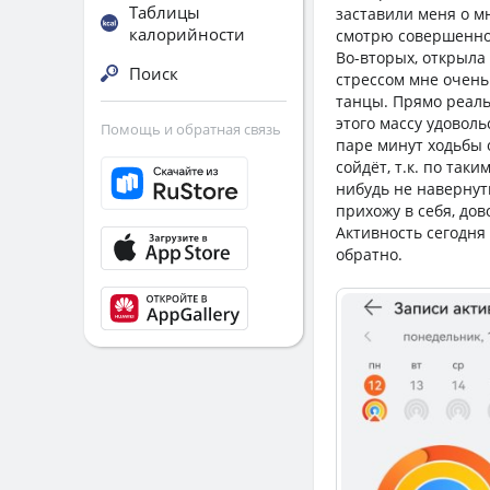
Таблицы
заставили меня о м
калорийности
смотрю совершенно 
Во-вторых, открыла
Поиск
стрессом мне очень 
танцы. Прямо реаль
этого массу удоволь
Помощь и обратная связь
паре минут ходьбы о
сойдёт, т.к. по так
нибудь не навернут
прихожу в себя, до
Активность сегодня 
обратно.