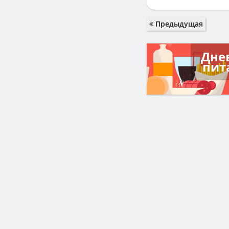
Предыдущая
Дне
пит