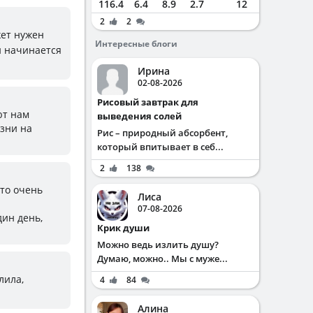
116.4
6.4
8.9
2.7
12
2
2
жет нужен
Интересные блоги
и начинается
Ирина
02-08-2026
Рисовый завтрак для
ют нам
выведения солей
зни на
Рис – природный абсорбент,
который впитывает в себ...
2
138
это очень
Лиса
07-08-2026
дин день,
Крик души
Можно ведь излить душу?
Думаю, можно.. Мы с муже...
лила,
4
84
Алина