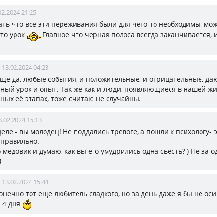
02.2024 21:25
ать что все эти переживания были для чего-то необходимы, мо
то урок
Главное что черная полоса всегда заканчивается, 
13.02.2024 04:23
бще да, любые события, и положительные, и отрицательные, да
ный урок и опыт. Так же как и люди, появляющиеся в нашей жи
ных её этапах, тоже считаю не случайны.
3.02.2024 15:13
еле - вы молодец! Не поддались тревоге, а пошли к психологу- 
 правильно.
медовик и думаю, как вы его умудрились одна сьесть?!) Не за о
)
13.02.2024 15:44
 конечно тот еще любитель сладкого, но за день даже я бы не оси
а 4 дня