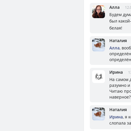
Алла
12.
Будем дум
был какой-
белая!
Наталия
Алла
, воо
определён
определён
Ирина
1
На самом д
разумно и
Читаю про 
наверное?
Наталия
Ирина
, я
слопала з