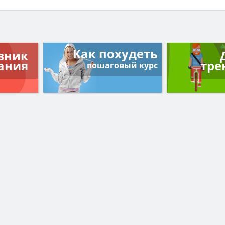
Как похудеть
вник
ания
тре
пошаговый курс