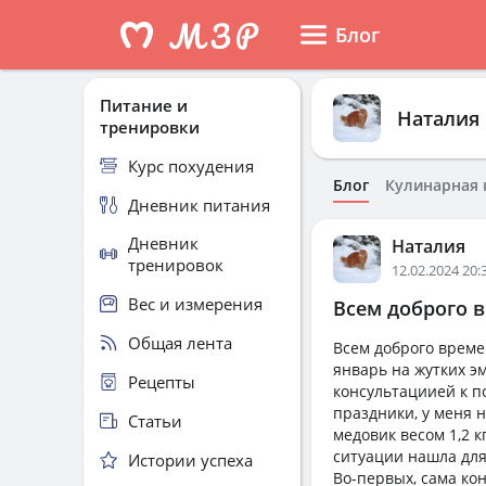
Блог
Питание и
Наталия
тренировки
Курс похудения
Блог
Кулинарная 
Дневник питания
Дневник
Наталия
тренировок
12.02.2024 20:
Вес и измерения
Всем доброго в
Общая лента
Всем доброго времен
январь на жутких э
Рецепты
консультациией к пс
праздники, у меня 
Статьи
медовик весом 1,2 кг
ситуации нашла дл
Истории успеха
Во-первых, сама ко