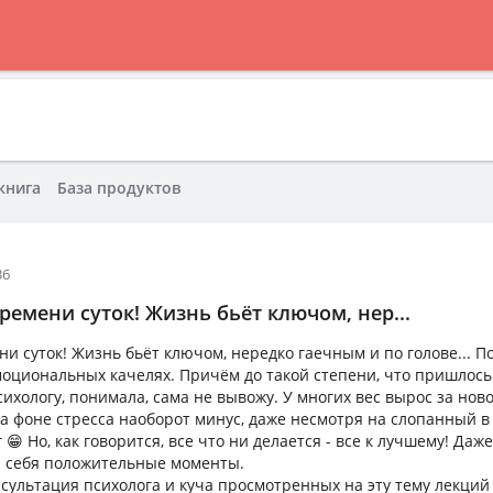
книга
База продуктов
36
ремени суток! Жизнь бьёт ключом, нер...
и суток! Жизнь бьёт ключом, нередко гаечным и по голове... П
моциональных качелях. Причём до такой степени, что пришлось
ихологу, понимала, сама не вывожу. У многих вес вырос за нов
на фоне стресса наоборот минус, даже несмотря на слопанный в
 😁 Но, как говорится, все что ни делается - все к лучшему! Даже
я себя положительные моменты.
нсультация психолога и куча просмотренных на эту тему лекций