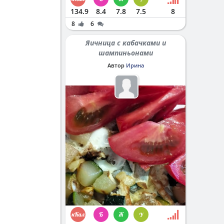
134.9
8.4
7.8
7.5
8
8
6
Яичница с кабачками и
шампиньонами
Автор
Ирина