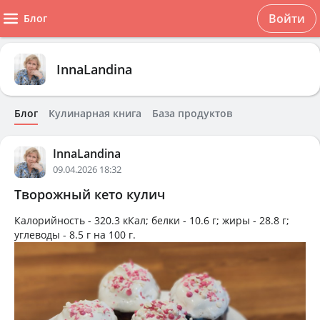
Войти
Блог
InnaLandina
Блог
Кулинарная книга
База продуктов
InnaLandina
09.04.2026 18:32
Творожный кето кулич
Калорийность -
320.3 кКал
; белки -
10.6 г
; жиры -
28.8 г
;
углеводы -
8.5 г
на
100 г
.