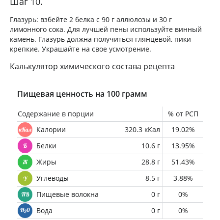
Шаг 10.
Глазурь: взбейте 2 белка с 90 г аллюлозы и 30 г
лимонного сока. Для лучшей пены используйте винный
камень. Глазурь должна получиться глянцевой, пики
крепкие. Украшайте на свое усмотрение.
Калькулятор химического состава рецепта
Пищевая ценность на 100 грамм
Содержание в порции
% от РСП
Калории
320.3 кКал
19.02%
Белки
10.6 г
13.95%
Жиры
28.8 г
51.43%
Углеводы
8.5 г
3.88%
Пищевые волокна
0 г
0%
Вода
0 г
0%