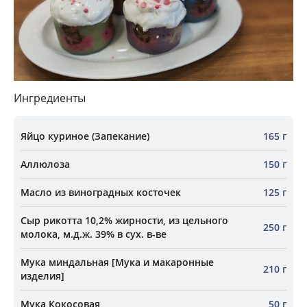
Ингредиенты
Яйцо куриное (Запекание)
165 г
Аллюлоза
150 г
Масло из виноградных косточек
125 г
Сыр рикотта 10,2% жирности, из цельного
250 г
молока, м.д.ж. 39% в сух. в-ве
Мука миндальная [Мука и макаронные
210 г
изделия]
Мука Кокосовая
50 г