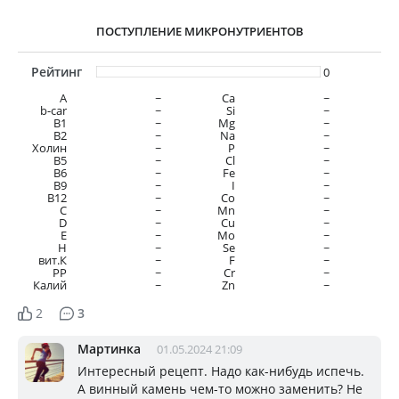
ПОСТУПЛЕНИЕ МИКРОНУТРИЕНТОВ
Рейтинг
0
A
~
Ca
~
b-car
~
Si
~
В1
~
Mg
~
B2
~
Na
~
Холин
~
P
~
B5
~
Cl
~
B6
~
Fe
~
B9
~
I
~
B12
~
Co
~
C
~
Mn
~
D
~
Cu
~
E
~
Mo
~
H
~
Se
~
вит.К
~
F
~
PP
~
Cr
~
Калий
~
Zn
~
2
3
Мартинка
01.05.2024 21:09
Интересный рецепт. Надо как-нибудь испечь.
А винный камень чем-то можно заменить? Не