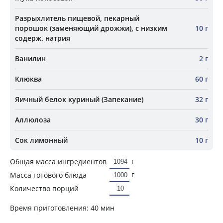
Разрыхлитель пищевой, пекарный
порошок (заменяющий дрожжи), с низким
10 г
содерж. натрия
Ванилин
2 г
Клюква
60 г
Яичный белок куриный (Запекание)
32 г
Аллюлоза
30 г
Сок лимонный
10 г
г
Общая масса ингредиентов
г
Масса готового блюда
Количество порций
Время приготовления:
40 мин