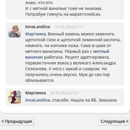
знаю, что это.
И с мятной ванилью тоже не знакома.
Попробую глянуть на маркетплейсах.
InnaLandina
01.05.2024 21:17
Мартинка
, Винный камень можно заменить
щепоткой соли и щепоткой лимонной кислоты,
немного. на кончике ножа. Сама в шоке от
мятного ванилина. Первый раз с
мятный
ванилин
работала. Рецепт адоптировала,
первоисточник взяла у великого Александра
Селезнева. У него с мукой и сахаром. Но
получилось очень вкусно. Муж до сих пор
облизывается.
Мартинка
01.05.2024 21:21
InnaLandina
, спасибо. Нашла на ВБ. Заказала
Предыдущая
Следующая