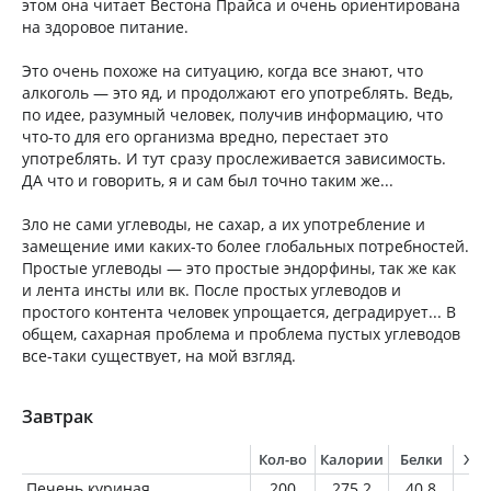
этом она читает Вестона Прайса и очень ориентирована
на здоровое питание.
Это очень похоже на ситуацию, когда все знают, что
алкоголь — это яд, и продолжают его употреблять. Ведь,
по идее, разумный человек, получив информацию, что
что-то для его организма вредно, перестает это
употреблять. И тут сразу прослеживается зависимость.
ДА что и говорить, я и сам был точно таким же...
Зло не сами углеводы, не сахар, а их употребление и
замещение ими каких-то более глобальных потребностей.
Простые углеводы — это простые эндорфины, так же как
и лента инсты или вк. После простых углеводов и
простого контента человек упрощается, деградирует... В
общем, сахарная проблема и проблема пустых углеводов
все-таки существует, на мой взгляд.
Завтрак
Кол-во
Калории
Белки
Жи
Печень куриная
200
275.2
40.8
11