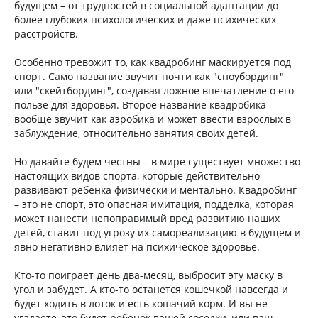
будущем – от трудностей в социальной адаптации до
более глубоких психологических и даже психических
расстройств.
Особенно тревожит то, как квадробинг маскируется под
спорт. Само название звучит почти как "сноубординг"
или "скейтбординг", создавая ложное впечатление о его
пользе для здоровья. Второе название квадробика
вообще звучит как аэробика и может ввести взрослых в
заблуждение, относительно занятия своих детей.
Но давайте будем честны – в мире существует множество
настоящих видов спорта, которые действительно
развивают ребенка физически и ментально. Квадробинг
– это не спорт, это опасная имитация, подделка, которая
может нанести непоправимый вред развитию наших
детей, ставит под угрозу их самореализацию в будущем и
явно негативно влияет на психическое здоровье.
Кто-то поиграет день два-месяц, выбросит эту маску в
угол и забудет. А кто-то останется кошечкой навсегда и
будет ходить в лоток и есть кошачий корм. И вы не
угадаете, это будет ребенок вашей соседки, или ваш