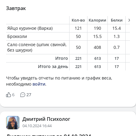
Завтрак
Кол-во
Калории
Белки
Жи
Яйцо куриное (Варка)
121
190
15.4
13
Брокколи
50
15.5
1.3
0.
Сало соленое (шпик свиной,
50
408
0.7
4
без шкурки)
Итого
221
613
17
5
Итого за день
221
613
17
5
Чтобы увидеть отчеты по питанию и график веса,
необходимо
войти
.
6
27
Дмитрий Психолог
04.10.2024 16:44