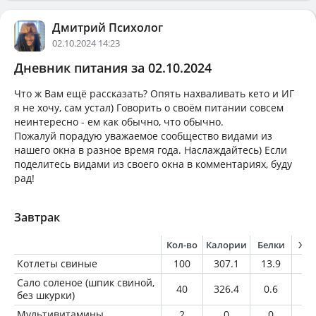
Дмитрий Психолог
02.10.2024 14:23
Дневник питания за 02.10.2024
Что ж Вам ещё рассказать? Опять нахваливать кето и ИГ
я не хочу, сам устал) Говорить о своём питании совсем
неинтересно - ем как обычно, что обычно.
Пожалуй порадую уважаемое сообщество видами из
нашего окна в разное время года. Наслаждайтесь) Если
поделитесь видами из своего окна в комментариях, буду
рад!
Завтрак
Кол-во
Калории
Белки
Жи
Котлеты свиные
100
307.1
13.9
2
Сало соленое (шпик свиной,
40
326.4
0.6
3
без шкурки)
Мультивитамины
2
0
0
0