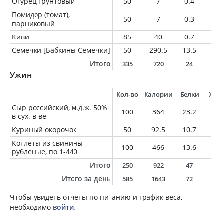
Огурец грунтовый
50
7
0.4
0.
Помидор (томат),
50
7
0.3
0
парниковый
Киви
85
40
0.7
0.
Семечки [Бабкины Семечки]
50
290.5
13.5
24
Итого
335
720
24
6
Ужин
Кол-во
Калории
Белки
Жи
Сыр российский, м.д.ж. 50%
100
364
23.2
29
в сух. в-ве
Куриный окорочок
50
92.5
10.7
5.
Котлеты из свинины
100
466
13.6
45
рубленые, по 1-440
Итого
250
922
47
8
Итого за день
585
1643
72
14
Чтобы увидеть отчеты по питанию и график веса,
необходимо
войти
.