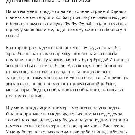
Дневник питания за 04.10.2024
Напал на меня голод, что на кето очень странно! Однако
я виню в этом творог и колбасу поэтому сегодня я их доел
и больше покупать не буду! Фу-Фу-Фу их! Поздняя осень, а
в роду у меня были медведи поэтому хочется в берлогу и
спать!
В который раз рад что нашёл кето - ну ведь сейчас бы
жрал бы, не закрывая варежку, пил бы чай со всякой
ерундой, грыз бы сухарики, мял бы бутерброды! И ничего
хорошего бы в этом не было. А на кето, я поел хороших
продуктов, насытился, голода нет и пищевое окно
закрыто, поэтому мне тепло и уютно в кетозе. Сонливость
хоть и есть, но она не мешает продуктивной работе,
мозги варят бодро, соображалка соображает, нахожусь в
полном сознании.
И у меня пред лицом пример - моя жена на углеводах.
Она превратилась в медведя, только нос из под одеяла
торчит и сопит. А ведь и я будучи на углеводном питании
в межсезонье только жрал и спал, прям как сейчас жена.
У меня было несколько вариантов: либо спишь, либо ешь,