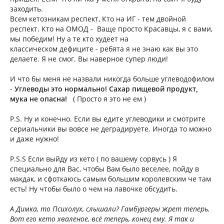
заходить.
Всем кетозникам респект, Кто на ИГ - тем двойной
респект. Кто на ОМОД - Ваще просто Красавцы, я с вами,
мы победим! Ну а те кто худеет на
классическом дефиците - ребята я не знаю как вы это
делаете. Я не смог. Вы наверное супер люди!
И что бы меня не назвали никогда больше углеводофилом
-
Углеводы это нормально!
Сахар
пищевой продукт,
мука не опасна!
( Просто я это не ем )
P.S. Ну и конечно. Если вы едите углеводики и смотрите
сериальчики вы вовсе не деградируете. Иногда то можно
и даже нужно!
P.S.S Если выйду из кето ( по вашему сорвусь ) Я
специально для Вас, чтобы Вам было веселее, пойду в
макдак, и сфоткаюсь самым большим королевским че там
есть! Ну чтобы было о чем на лавочке обсудить.
А Димка, то Психолух, слышали? Гамбургеры жрет теперь.
Вот его кето хваленое, всё теперь, конец ему. Я так и