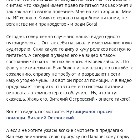
считаю что каждый имеет право питаться так как хочет и
так как на его взгляд полезнее. Мне на кето хорошо. Мне
на ИГ хорошо. Кому-то хорошо на дробном питании, не
веганстве или праноедстве - и ради Бога!
Сегодня, совершенно случчано нашел видео одного
нутрициолога... Он так себя называл и имел миллионную
аудиторию. Снял какую то дикую кучу роликов как нужно
питаться. А сегодня я увидел его на видео в таком
состоянии что хоть святых выноси. Человек заболел. По
факту психически он был болен изначально, но в ютубе. к
сожалению, справку не требуют и разрешают нести
какую угодно чушь. Так вот он просил помощи. И в видео
продолжает говорить что это ен его система питания
виновата - а компьютер его облучил... Ну, что ж тут
скажешь. Жаль его. Виталий Островский - знаете такого?
Вот его видео, посмотрите.
Нутрициолог просит
помощи. Виталий Островский.
А если не хотите ужасы всякие смотреть я предлагаю
Вашему вниманию свою прогулку по Павловскому парку