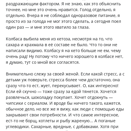
раздражающим фактором. Я не знаю, как это объяснить
точнее, но мне это очень нравится. Голод отдельно, я
отдельно. Вчера я не соблюдал одноразовое питание, я
просто из за голода не мог этого сделать, а сегодня поел
один раз — и мне этого хватило за глаза.
Колбаса выбила меня из кетоза, несмотря на то, что
сахара и крахмала в её составе не было. Что то они не
написали видимо. Колбасу я на кето больше не ем, чему
очень рад! Ну потому что ничего хорошего в колбасе нет,
я думаю, тут со мной все согласятся.
Внимательно слежу за своей женой. Если какой стресс, а с
детьми уж поверьте, стресса более чем достаточно, она
сразу что-то ест, жует, перекусывает. О, как интересно!
Если ей скучно — тоже сразу за едой тянется. Хочется
развлечься, шоколадку покупает. Хочет отдохнуть —
чипсики с сериалом. И вроде бы ничего такого, кажется,
обычное дело, но все же я вижу, как люди с помощью еды
закрывают свои потребности. И что самое интересное,
ест-то не борщ, котлеты и рыбу жареную... А поганые
углеводики. Сахарные, вредные, с добавками. Хотя при