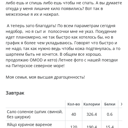
либо ешь и спишь либо ешь чтобы не спать. А вы думаете
откуда у меня лишние кило появились? Вот так в
межсезонье я их и нажрал.
А теперь зато благодать! По всем параметрам сегодня
недобор, но я сыт и полосочки мне не указ. Похудение
идет планомерно, не так быстро как хотелось бы, но в
график я более чем укладываюсь. Говорят что быстро и
не надо, так как нужно ведь чтобы кожа подтянулась, а то
шарпеем быть не хочется. В общем все хорошо,
продолжаю OMOD и кето) Летнее фото с нашей поездки
на Питерское северное море!
Моя семья, моя высшая драгоценность!
Завтрак
Кол-во
Калории
Белки
Жи
Сало соленое (шпик свиной,
40
326.4
0.6
3
без шкурки)
Яйцо куриное вареное
120
190.4
15.4
13