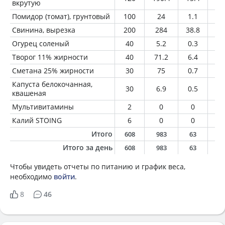
вкрутую
Помидор (томат), грунтовый
100
24
1.1
0.
Свинина, вырезка
200
284
38.8
14
Огурец соленый
40
5.2
0.3
0
Творог 11% жирности
40
71.2
6.4
4.
Сметана 25% жирности
30
75
0.7
7.
Капуста белокочанная,
30
6.9
0.5
0
квашеная
Мультивитамины
2
0
0
0
Калий STOING
6
0
0
0
Итого
608
983
63
7
Итого за день
608
983
63
7
Чтобы увидеть отчеты по питанию и график веса,
необходимо
войти
.
8
46