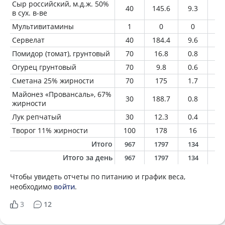
Сыр российский, м.д.ж. 50%
40
145.6
9.3
11
в сух. в-ве
Мультивитамины
1
0
0
0
Сервелат
40
184.4
9.6
16
Помидор (томат), грунтовый
70
16.8
0.8
0.
Огурец грунтовый
70
9.8
0.6
0.
Сметана 25% жирности
70
175
1.7
17
Майонез «Провансаль», 67%
30
188.7
0.8
20
жирности
Лук репчатый
30
12.3
0.4
0.
Творог 11% жирности
100
178
16
1
Итого
967
1797
134
13
Итого за день
967
1797
134
13
Чтобы увидеть отчеты по питанию и график веса,
необходимо
войти
.
3
12