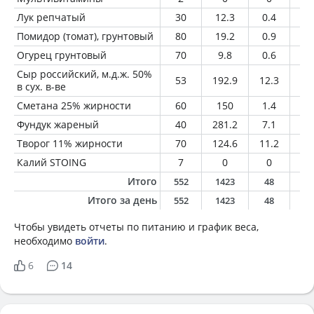
Лук репчатый
30
12.3
0.4
0.
Помидор (томат), грунтовый
80
19.2
0.9
0.
Огурец грунтовый
70
9.8
0.6
0.
Сыр российский, м.д.ж. 50%
53
192.9
12.3
15
в сух. в-ве
Сметана 25% жирности
60
150
1.4
1
Фундук жареный
40
281.2
7.1
26
Творог 11% жирности
70
124.6
11.2
7.
Калий STOING
7
0
0
0
Итого
552
1423
48
12
Итого за день
552
1423
48
12
Чтобы увидеть отчеты по питанию и график веса,
необходимо
войти
.
6
14