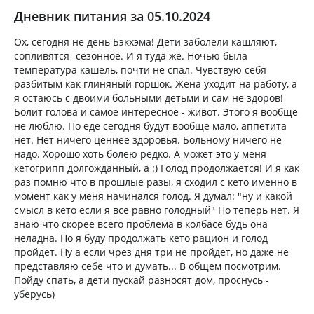
Дневник питания за 05.10.2024
Ох, сегодня не день Бэкхэма! Дети заболели кашляют,
сопливятся- сезонное. И я туда же. Ночью была
температура кашель, почти не спал. Чувствую себя
разбитым как глиняный горшок. Жена уходит на работу, а
я остаюсь с двоими больными детьми и сам не здоров!
Болит голова и самое интересное - живот. Этого я вообще
не люблю. По еде сегодня будут вообще мало, аппетита
нет. Нет ничего ценнее здоровья. Больному ничего не
надо. Хорошо хоть болею редко. А может это у меня
кетогрипп долгожданный, а :) Голод продолжается! И я как
раз помню что в прошлые разы, я сходил с кето именно в
момент как у меня начинался голод. Я думал: "ну и какой
смысл в кето если я все равно голодный" Но теперь нет. Я
знаю что скорее всего проблема в колбасе будь она
неладна. Но я буду продолжать кето рацион и голод
пройдет. Ну а если чрез дня три не пройдет, но даже не
представляю себе что и думать... В общем посмотрим.
Пойду спать, а дети пускай разносят дом, проснусь -
уберусь)