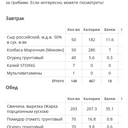
за грибами. Если интересно, можете посмотреть!
Завтрак
Кол-во
Калории
Белки
Жи
Сыр российский, м.д.ж. 50%
50
182
11.6
14
в сух. в-ве
Колбаса Марочная [Микоян]
50
280
7
27
Огурец грунтовый
40
5.6
0.3
0
Калий STOING
7
0
0
0
Мультивитамины
1
0
0
0
Итого
148
467
18
4
Обед
Кол-во
Калории
Белки
Жи
Свинина, вырезка (Жарка
203
207.3
35.1
7.
порционным куском)
Помидор (томат), грунтовый
70
16.8
0.8
0.
Огурец грунтовый
70
9.8
0.6
0.