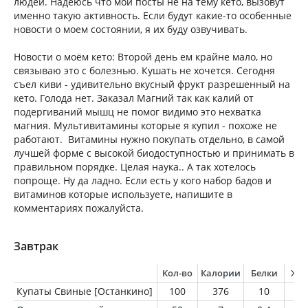
людей. Надеюсь что мои посты не на тему кето, вызовут
именно такую активность. Если будут какие-то особенные
новости о моем состоянии, я их буду озвучивать.
Новости о моём кето: Второй день ем крайне мало, но
связываю это с болезнью. Кушать не хочется. Сегодня
съел киви - удивительно вкусный фрукт разрешенный на
кето. Голода нет. Заказал Магний так как калий от
подергиваний мышц не помог видимо это нехватка
магния. Мультивитамины которые я купил - похоже не
работают. Витамины нужно покупать отдельно, в самой
лучшей форме с высокой биодоступностью и принимать в
правильном порядке. Целая наука.. А так хотелось
попроще. Ну да ладно. Если есть у кого набор бадов и
витаминов которые используете, напишите в
комментариях пожалуйста.
Завтрак
Кол-во
Калории
Белки
Жи
Купаты Свиные [Останкино]
100
376
10
3