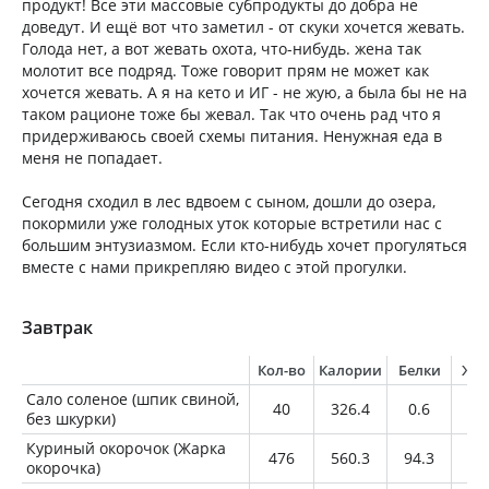
продукт! Все эти массовые субпродукты до добра не
доведут. И ещё вот что заметил - от скуки хочется жевать.
Голода нет, а вот жевать охота, что-нибудь. жена так
молотит все подряд. Тоже говорит прям не может как
хочется жевать. А я на кето и ИГ - не жую, а была бы не на
таком рационе тоже бы жевал. Так что очень рад что я
придерживаюсь своей схемы питания. Ненужная еда в
меня не попадает.
Сегодня сходил в лес вдвоем с сыном, дошли до озера,
покормили уже голодных уток которые встретили нас с
большим энтузиазмом. Если кто-нибудь хочет прогуляться
вместе с нами прикрепляю видео с этой прогулки.
Завтрак
Кол-во
Калории
Белки
Жи
Сало соленое (шпик свиной,
40
326.4
0.6
3
без шкурки)
Куриный окорочок (Жарка
476
560.3
94.3
19
окорочка)