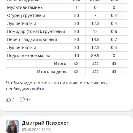
Мультивитамины
1
0
0
0
Огурец грунтовый
50
7
0.4
0.
Лук репчатый
30
12.3
0.4
0.
Помидор (томат), грунтовый
50
12
0.6
0.
Перец сладкий красный
50
13.5
0.7
0.
Лук репчатый
30
12.3
0.4
0.
Подсолнечное масло
10
89.9
0
1
Итого
421
422
43
2
Итого за день
421
422
43
2
Чтобы увидеть отчеты по питанию и график веса,
необходимо
войти
.
7
47
Дмитрий Психолог
05.10.2024 15:00