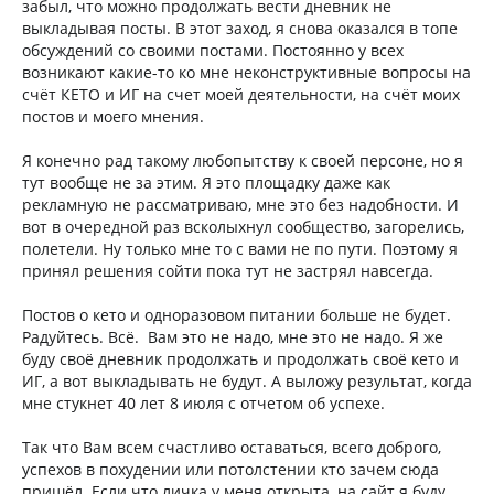
забыл, что можно продолжать вести дневник не
выкладывая посты. В этот заход, я снова оказался в топе
обсуждений со своими постами. Постоянно у всех
возникают какие-то ко мне неконструктивные вопросы на
счёт КЕТО и ИГ на счет моей деятельности, на счёт моих
постов и моего мнения.
Я конечно рад такому любопытству к своей персоне, но я
тут вообще не за этим. Я это площадку даже как
рекламную не рассматриваю, мне это без надобности. И
вот в очередной раз всколыхнул сообщество, загорелись,
полетели. Ну только мне то с вами не по пути. Поэтому я
принял решения сойти пока тут не застрял навсегда.
Постов о кето и одноразовом питании больше не будет.
Радуйтесь. Всё. Вам это не надо, мне это не надо. Я же
буду своё дневник продолжать и продолжать своё кето и
ИГ, а вот выкладывать не будут. А выложу результат, когда
мне стукнет 40 лет 8 июля с отчетом об успехе.
Так что Вам всем счастливо оставаться, всего доброго,
успехов в похудении или потолстении кто зачем сюда
пришёл. Если что личка у меня открыта, на сайт я буду