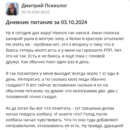
Дмитрий Психолог
03.10.2024 20:25
Дневник питания за 03.10.2024
Ну я сегодня дал жару! Наелся так наелся. Ажно полоска
калорий ушла в желтую зону, а белки в красную отъехали!
Но опять же - проблем нет, это к впоросу о тмоу что я
боюсь теперь много есть и у меня на горизонте РПП. Нет,
это не так. Есть я не боюсь, я ещё пока с головой
дружу) Как обычно поел один раз в день.
Я так посмотрел у меня выходит всегда около 1 кг еды в
день. Интересно, а по сколько кило люди обычно
съедают? Я вот сейчас вспоминаю сколько я ел на
обычном питании, ну думаю что килограмма два -два с
половиной точно съедал.
Ах да хотел бы вот что отметить - тут грешным делом
начал поедать колбасу. И знаете что? Голод после
колбасы начал чувствовать. Что-то они туда добавляют
неправильное, отказываюсь её есть. Ну правда, дурацкий