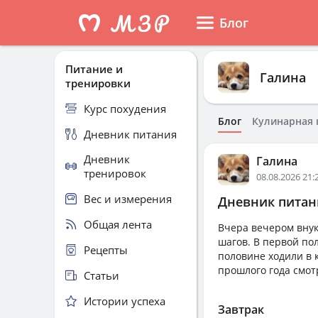
Блог
Питание и
Галина
тренировки
Курс похудения
Блог
Кулинарная 
Дневник питания
Дневник
Галина
тренировок
08.08.2026 21:
Вес и измерения
Дневник питани
Общая лента
Вчера вечером внук
шагов. В первой по
Рецепты
половине ходили в 
прошлого года смот
Статьи
Истории успеха
Завтрак