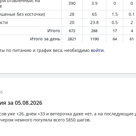
приготовленный, на
390
3.9
0
0
е
ушеные без косточки)
28
65
1.5
0.1
ости
20
23.8
0.5
2
Итого
672
288
17
4
Итого за день
2821
1190
64
61
ты по питанию и график веса, необходимо
войти
.
55
я за 05.08.2026
сов уже +26, днём +33 и ветерочка даже нет, а на последующие
чером немного погуляла всего 5850 шагов.