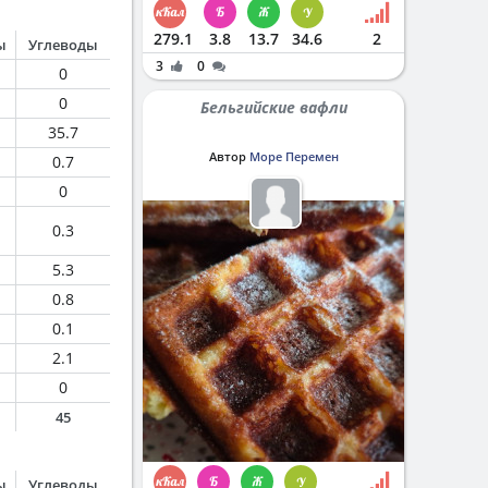
279.1
3.8
13.7
34.6
2
ы
Углеводы
3
0
0
0
Бельгийские вафли
35.7
Автор
Море Перемен
0.7
0
0.3
5.3
0.8
0.1
2.1
0
45
ы
Углеводы