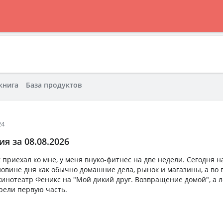
книга
База продуктов
24
я за 08.08.2026
 приехал ко мне, у меня внуко-фитнес на две недели. Сегодня н
ловине дня как обычно домашние дела, рынок и магазины, а во 
кинотеатр Феникс на "Мой дикий друг. Возвращение домой", а 
рели первую часть.