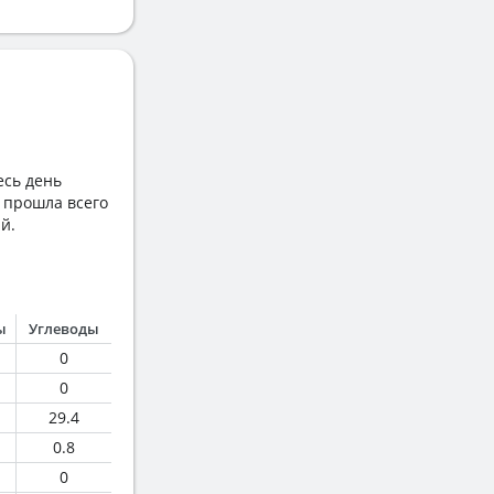
есь день
о прошла всего
й.
ы
Углеводы
0
0
29.4
0.8
0