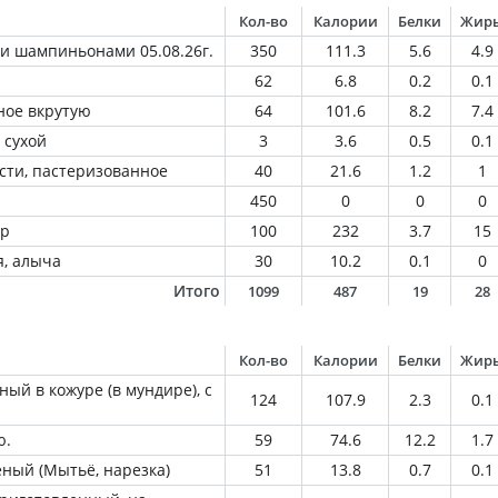
Кол-во
Калории
Белки
Жир
 и шампиньонами 05.08.26г.
350
111.3
5.6
4.9
62
6.8
0.2
0.1
ное вкрутую
64
101.6
8.2
7.4
 сухой
3
3.6
0.5
0.1
сти, пастеризованное
40
21.6
1.2
1
450
0
0
0
ир
100
232
3.7
15
, алыча
30
10.2
0.1
0
Итого
1099
487
19
28
Кол-во
Калории
Белки
Жир
ый в кожуре (в мундире), с
124
107.9
2.3
0.1
ю.
59
74.6
12.2
1.7
еный (Мытьё, нарезка)
51
13.8
0.7
0.1