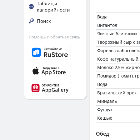
Таблицы
калорийности
Вода
Поиск
Вигантол
Яичные блинчики
Помощь и обратная связь
Творожный сыр с 
Форель слабосолен
Кофе натуральный,
Молоко 2,5% жирно
Помидор (томат), г
Вода
Бразильский орех
Миндаль
Фундук
Кешью
Обед