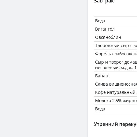
Завтрак
Вода
Вигантол
Овсяноблин
Творожный сыр с 
Форель слабосолен
Сыр и творог дома
несолёный, м.д.ж. 1
Банан
Слива вишненосная
Кофе натуральный,
Молоко 2,5% жирно
Вода
Утренний переку