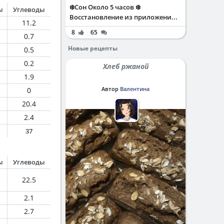
❄️Сон Около 5 часов ❄️
ы
Углеводы
Восстановление из приложени...
11.2
8
65
0.7
Новые рецепты
0.5
0.2
Хлеб ржаной
1.9
Автор
Валентина
0
20.4
2.4
37
ы
Углеводы
22.5
2.1
2.7