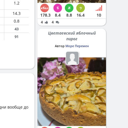
1.2
14.3
178.3
8.4
8.8
16.4
10
0.8
4
4
43
Цветаевский яблочный
91
пирог
Автор
Море Перемен
 дни вообще до