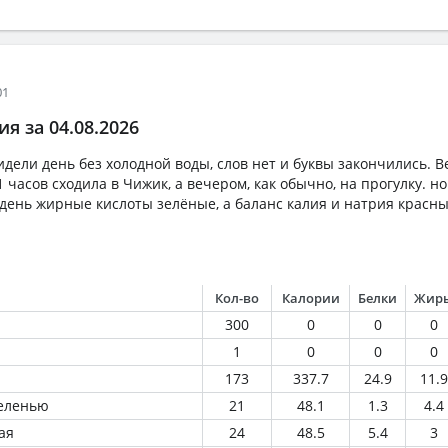
01
я за 04.08.2026
дели день без холодной воды, слов нет и буквы закончились. В
1 часов сходила в Чижик, а вечером, как обычно, на прогулку. н
 день жирные кислоты зелёные, а баланс калия и натрия красны
Кол-во
Калории
Белки
Жир
300
0
0
0
1
0
0
0
173
337.7
24.9
11.9
зеленью
21
48.1
1.3
4.4
ая
24
48.5
5.4
3