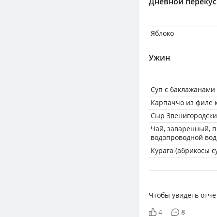
Дневной перекус
Яблоко
Ужин
Суп с баклажанами
Карпаччо из филе 
Сыр Звенигородск
Чай, заваренный, 
водопроводной вод
Курага (абрикосы с
Чтобы увидеть отче
4
8