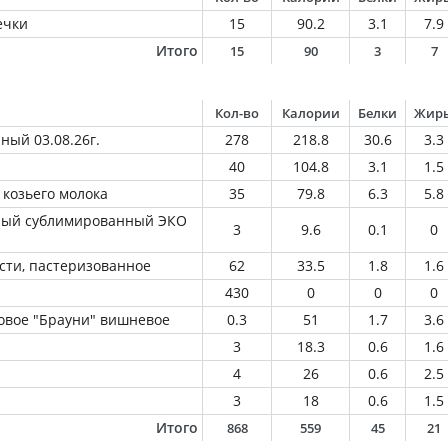
ечки
15
90.2
3.1
7.9
Итого
15
90
3
7
Кол-во
Калории
Белки
Жир
ый 03.08.26г.
278
218.8
30.6
3.3
40
104.8
3.1
1.5
 козьего молока
35
79.8
6.3
5.8
ный сублимированный ЭКО
3
9.6
0.1
0
сти, пастеризованное
62
33.5
1.8
1.6
430
0
0
0
овое "Брауни" вишневое
0.3
51
1.7
3.6
3
18.3
0.6
1.6
4
26
0.6
2.5
3
18
0.6
1.5
Итого
868
559
45
21