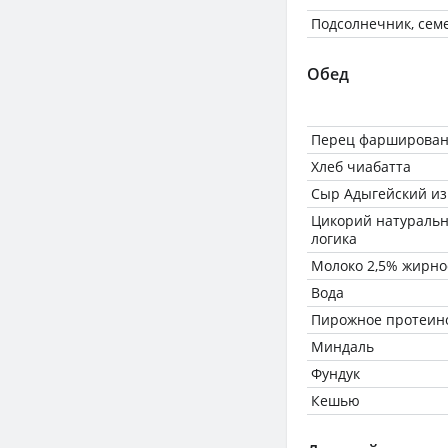
Подсолнечник, сем
Обед
Перец фаршированн
Хлеб чиабатта
Сыр Адыгейский из
Цикорий натураль
логика
Молоко 2,5% жирно
Вода
Пирожное протеин
Миндаль
Фундук
Кешью