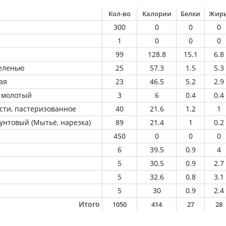
Кол-во
Калории
Белки
Жир
300
0
0
0
1
0
0
0
99
128.8
15.1
6.8
зеленью
25
57.3
1.5
5.3
ая
23
46.5
5.2
2.9
 молотый
3
6
0.4
0.4
сти, пастеризованное
40
21.6
1.2
1
рунтовый (Мытьё, нарезка)
89
21.4
1
0.2
450
0
0
0
6
39.5
0.9
4
5
30.5
0.9
2.7
5
32.6
0.8
3.1
5
30
0.9
2.4
Итого
1050
414
27
28