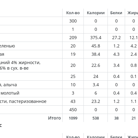
Кол-во
Калории
Белки
Жир
300
0
0
0
1
0
0
0
209
375.4
27.2
12.1
зеленью
20
45.8
1.2
4.2
ая
19
38.4
4.3
2.4
шний 4% жирности,
20
22.6
3.4
0.8
6% в сух. в-ве
25
24
0.4
0.1
, алыча
10
3.4
0
0
 молотый
3
6
0.4
0.4
сти, пастеризованное
43
23.2
1.2
1.1
450
0
0
0
Итого
1099
538
38
21
с
Кол-во
Калории
Белки
Жир