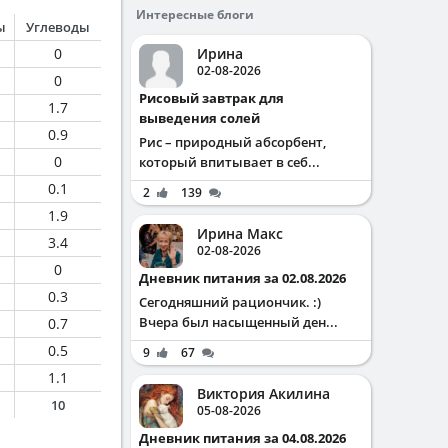
Интересные блоги
ы
Углеводы
0
Ирина
02-08-2026
0
Рисовый завтрак для
1.7
выведения солей
0.9
Рис – природный абсорбент,
0
который впитывает в себ...
0.1
2
139
1.9
Ирина Макс
3.4
02-08-2026
0
Дневник питания за 02.08.2026
0.3
Сегодняшний рациончик. :)
Вчера был насыщенный ден...
0.7
0.5
9
67
1.1
Виктория Акилина
10
05-08-2026
Дневник питания за 04.08.2026