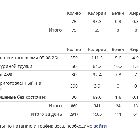
Кол-во
Калории
Белки
Жир
75
35.3
0.3
0.3
Итого
75
35
0
0
Кол-во
Калории
Белки
Жир
 и шампиньонами 05.08.26г.
350
111.3
5.6
4.9
куриной грудки
60
64.2
10.2
1.8
ий 45%
30
92.4
7.3
7
приготовленный, на
390
3.9
0
0
е
ушеные без косточки)
30
69.6
1.6
0.1
Итого
860
341
24
13
Итого за день
2917
1565
111
64
ты по питанию и график веса, необходимо
войти
.