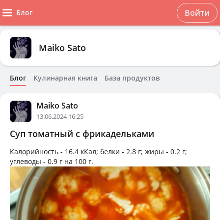
Войти
Блог
Maiko Sato
Блог
Кулинарная книга
База продуктов
Maiko Sato
13.06.2024 16:25
Суп томатный с фрикадельками
Калорийность -
16.4 кКал
; белки -
2.8 г
; жиры -
0.2 г
;
углеводы -
0.9 г
на
100 г
.