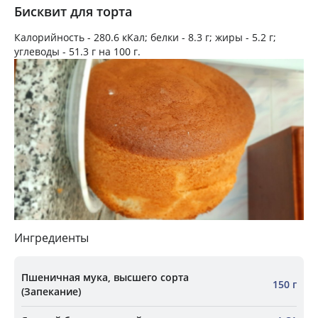
Бисквит для торта
Калорийность -
280.6 кКал
; белки -
8.3 г
; жиры -
5.2 г
;
углеводы -
51.3 г
на
100 г
.
Ингредиенты
Пшеничная мука, высшего сорта
150 г
(Запекание)