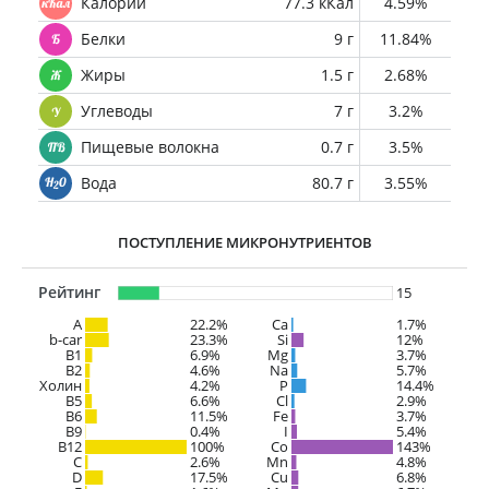
Калории
77.3 кКал
4.59%
Белки
9 г
11.84%
Жиры
1.5 г
2.68%
Углеводы
7 г
3.2%
Пищевые волокна
0.7 г
3.5%
Вода
80.7 г
3.55%
ПОСТУПЛЕНИЕ МИКРОНУТРИЕНТОВ
Рейтинг
15
A
22.2%
Ca
1.7%
b-car
23.3%
Si
12%
В1
6.9%
Mg
3.7%
B2
4.6%
Na
5.7%
Холин
4.2%
P
14.4%
B5
6.6%
Cl
2.9%
B6
11.5%
Fe
3.7%
B9
0.4%
I
5.4%
B12
100%
Co
143%
C
2.6%
Mn
4.8%
D
17.5%
Cu
6.8%