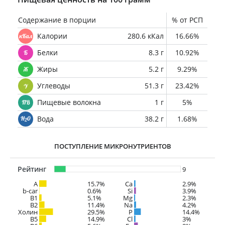
Содержание в порции
% от РСП
Калории
280.6 кКал
16.66%
Белки
8.3 г
10.92%
Жиры
5.2 г
9.29%
Углеводы
51.3 г
23.42%
Пищевые волокна
1 г
5%
Вода
38.2 г
1.68%
ПОСТУПЛЕНИЕ МИКРОНУТРИЕНТОВ
Рейтинг
9
A
15.7%
Ca
2.9%
b-car
0.6%
Si
3.9%
В1
5.1%
Mg
2.3%
B2
11.4%
Na
4.2%
Холин
29.5%
P
14.4%
B5
14.9%
Cl
3%