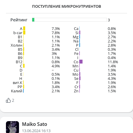
ПОСТУПЛЕНИЕ МИКРОНУТРИЕНТОВ
Рейтинг
3
A
7.3%
Ca
0.8%
b-car
7.8%
Si
3.5%
В1
1.1%
Mg
2.7%
B2
1.1%
Na
2.2%
Холин
2.1%
P
2.8%
B5
3.4%
Cl
0.3%
B6
3%
Fe
1.7%
B9
1.1%
I
0.4%
B12
0.8%
Co
11.8%
C
4.9%
Mn
1.4%
D
~
Cu
1.9%
E
0.5%
Mo
3.5%
H
0.1%
Se
4.3%
вит.К
1.8%
F
1.9%
PP
3.4%
Cr
2.6%
Калий
2.1%
Zn
1.5%
2
Maiko Sato
13.06.2024 16:13