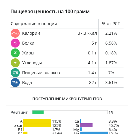
Пищевая ценность на 100 грамм
Содержание в порции
% от РСП
Калории
37.3 кКал
2.21%
Белки
5 г
6.58%
Жиры
0.1 г
0.18%
Углеводы
4.1 г
1.87%
Пищевые волокна
1.4 г
7%
Вода
82 г
3.61%
ПОСТУПЛЕНИЕ МИКРОНУТРИЕНТОВ
Рейтинг
15
A
115%
Ca
3.3%
b-car
125%
Si
45.7%
В1
1.7%
Mg
6.4%
B2
14.6%
Na
121%