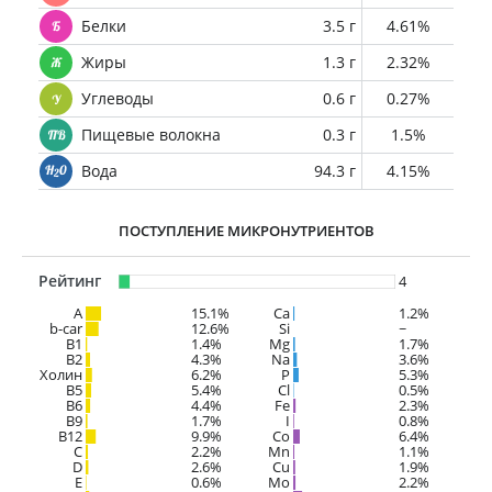
Белки
3.5 г
4.61%
Жиры
1.3 г
2.32%
Углеводы
0.6 г
0.27%
Пищевые волокна
0.3 г
1.5%
Вода
94.3 г
4.15%
ПОСТУПЛЕНИЕ МИКРОНУТРИЕНТОВ
Рейтинг
4
A
15.1%
Ca
1.2%
b-car
12.6%
Si
~
В1
1.4%
Mg
1.7%
B2
4.3%
Na
3.6%
Холин
6.2%
P
5.3%
B5
5.4%
Cl
0.5%
B6
4.4%
Fe
2.3%
B9
1.7%
I
0.8%
B12
9.9%
Co
6.4%
C
2.2%
Mn
1.1%
D
2.6%
Cu
1.9%
E
0.6%
Mo
2.2%