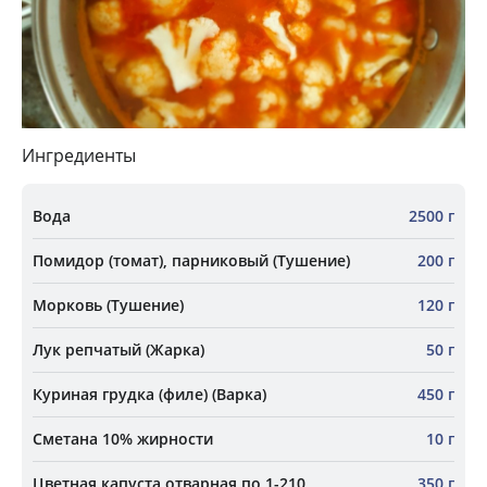
Ингредиенты
Вода
2500 г
Помидор (томат), парниковый (Тушение)
200 г
Морковь (Тушение)
120 г
Лук репчатый (Жарка)
50 г
Куриная грудка (филе) (Варка)
450 г
Сметана 10% жирности
10 г
Цветная капуста отварная по 1-210
350 г