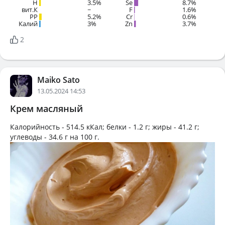
H
3.5%
Se
8.7%
вит.К
~
F
1.6%
PP
5.2%
Cr
0.6%
Калий
3%
Zn
3.7%
2
Maiko Sato
13.05.2024 14:53
Крем масляный
Калорийность -
514.5 кКал
; белки -
1.2 г
; жиры -
41.2 г
;
углеводы -
34.6 г
на
100 г
.