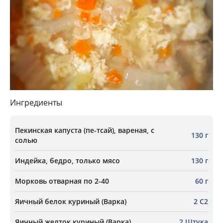
Ингредиенты
Пекинская капуста (пе-тсай), вареная, с
130 г
солью
Индейка, бедро, только мясо
130 г
Морковь отварная по 2-40
60 г
Яичный белок куриный (Варка)
2 С2
Яичный желток куриный (Варка)
2 Штука