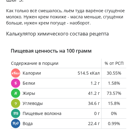
Как только всё смешалось, льём туда варёное сгущёное
молоко. Нужен крем пожиже - масла меньше, сгущёнки
больше, нужен крем погуще - наоборот.
Калькулятор химического состава рецепта
Пищевая ценность на 100 грамм
Содержание в порции
% от РСП
Калории
514.5 кКал
30.55%
Белки
1.2 г
1.58%
Жиры
41.2 г
73.57%
Углеводы
34.6 г
15.8%
Пищевые волокна
0 г
0%
Вода
22.4 г
0.99%