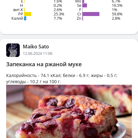
E
1.6%
Mo
6.7%
H
0.2%
Se
16.5%
вит.К
2.6%
F
1%
PP
25.3%
Cr
59.8%
Калий
7.7%
Zn
2.8%
Maiko Sato
12.06.2024 11:06
Запеканка на ржаной муке
Калорийность -
74.1 кКал
; белки -
6.9 г
; жиры -
0.5 г
;
углеводы -
10.2 г
на
100 г
.