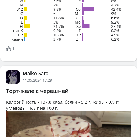
B6
5.6%
Fe
8%
B9
2%
I
4.7%
B12
9.8%
Co
42.4%
C
~
Mn
9%
D
11.8%
Cu
6.6%
E
5%
Mo
9.2%
H
21.7%
Se
27.4%
вит.К
0.2%
F
0.2%
PP
10.8%
Cr
4.9%
Калий
3.7%
Zn
6.2%
1
Maiko Sato
11.05.2024 17:29
Торт-желе с черешней
Калорийность -
137.8 кКал
; белки -
5.2 г
; жиры -
9.9 г
;
углеводы -
6.8 г
на
100 г
.