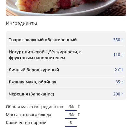
Ингредиенты
Творог влажный обезжиренный
350 г
Йогурт питьевой 1,5% жирности, с
110 г
фруктовым наполнителем
Яичный белок куриный
2 С1
Ржаная мука, обойная
35 г
Черешня (Запекание)
200 г
г
Общая масса ингредиентов
г
Масса готового блюда
Количество порций