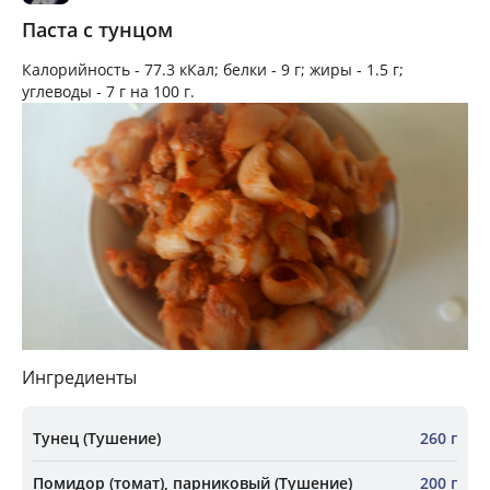
Паста с тунцом
Калорийность -
77.3 кКал
; белки -
9 г
; жиры -
1.5 г
;
углеводы -
7 г
на
100 г
.
Ингредиенты
Тунец (Тушение)
260 г
Помидор (томат), парниковый (Тушение)
200 г