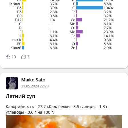
Холин
3.7%
P
5.6%
B5
3.9%
Cl
104%
B6
2.8%
Fe
3.2%
B9
0.6%
I
3.2%
B12
1%
Co
21.2%
C
~
Mn
6.1%
D
~
Cu
7.7%
E
1.1%
Mo
23.9%
H
6.1%
Se
14.1%
вит.К
4.4%
F
0.8%
PP
8.1%
Cr
5.6%
Калий
6.8%
Zn
2.9%
10
3
Maiko Sato
21.05.2024 22:28
Летний суп
Калорийность -
27.7 кКал
; белки -
3.5 г
; жиры -
1.3 г
;
углеводы -
0.6 г
на
100 г
.