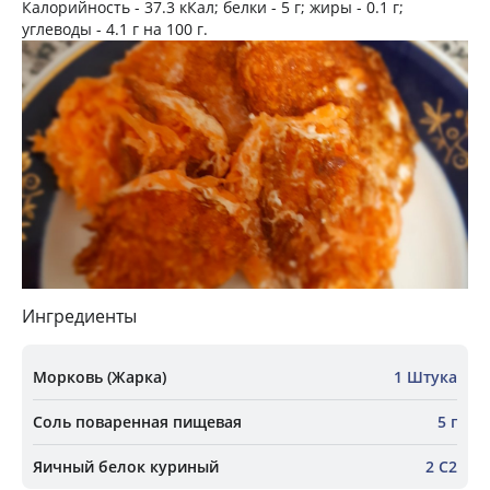
Калорийность -
37.3 кКал
; белки -
5 г
; жиры -
0.1 г
;
углеводы -
4.1 г
на
100 г
.
Ингредиенты
Морковь (Жарка)
1 Штука
Соль поваренная пищевая
5 г
Яичный белок куриный
2 С2