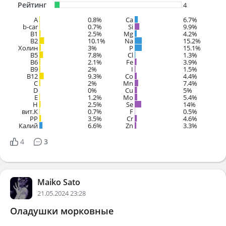
Рейтинг
4
A
0.8%
Ca
6.7%
b-car
0.7%
Si
9.9%
В1
2.5%
Mg
4.2%
B2
10.1%
Na
15.2%
Холин
3%
P
15.1%
B5
7.8%
Cl
1.3%
B6
2.1%
Fe
3.9%
B9
2%
I
1.5%
B12
9.3%
Co
4.4%
C
2%
Mn
7.4%
D
0%
Cu
5%
E
1.2%
Mo
5.4%
H
2.5%
Se
14%
вит.К
0.7%
F
0.5%
PP
3.5%
Cr
4.6%
Калий
6.6%
Zn
3.3%
4
3
Maiko Sato
21.05.2024 23:28
Оладушки морковные