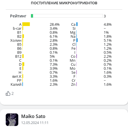
ПОСТУПЛЕНИЕ МИКРОНУТРИЕНТОВ
Рейтинг
3
A
28.4%
Ca
4.8%
b-car
3.4%
Si
~
В1
0.8%
Mg
1%
B2
6.1%
Na
1.8%
Холин
2.8%
P
5.1%
B5
2.3%
Cl
1.2%
B6
0.8%
Fe
1.2%
B9
0.1%
I
0.5%
B12
5%
Co
2.2%
C
0.1%
Mn
0.2%
D
7.3%
Cu
0.7%
E
3.9%
Mo
0.1%
H
0.7%
Se
1.6%
вит.К
3.3%
F
0.3%
PP
1.6%
Cr
~
Калий
2.3%
Zn
1.6%
2
Maiko Sato
12.05.2024 11:11