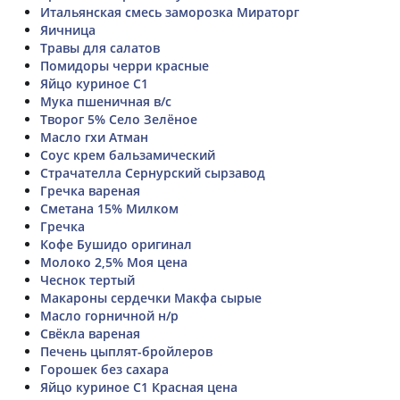
Итальянская смесь заморозка Мираторг
Яичница
Травы для салатов
Помидоры черри красные
Яйцо куриное С1
Мука пшеничная в/с
Творог 5% Село Зелёное
Масло гхи Атман
Соус крем бальзамический
Страчателла Сернурский сырзавод
Гречка вареная
Сметана 15% Милком
Гречка
Кофе Бушидо оригинал
Молоко 2,5% Моя цена
Чеснок тертый
Макароны сердечки Макфа сырые
Масло горничной н/р
Свёкла вареная
Печень цыплят-бройлеров
Горошек без сахара
Яйцо куриное С1 Красная цена