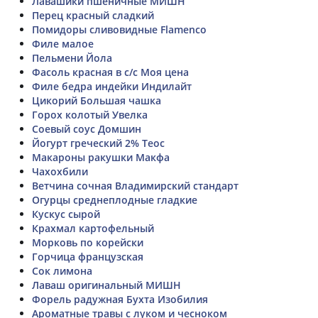
Лавашики пшеничные МИШН
Перец красный сладкий
Помидоры сливовидные Flamenco
Филе малое
Пельмени Йола
Фасоль красная в с/с Моя цена
Филе бедра индейки Индилайт
Цикорий Большая чашка
Горох колотый Увелка
Соевый соус Домшин
Йогурт греческий 2% Теос
Макароны ракушки Макфа
Чахохбили
Ветчина сочная Владимирский стандарт
Огурцы среднеплодные гладкие
Кускус сырой
Крахмал картофельный
Морковь по корейски
Горчица французская
Сок лимона
Лаваш оригинальный МИШН
Форель радужная Бухта Изобилия
Ароматные травы с луком и чесноком