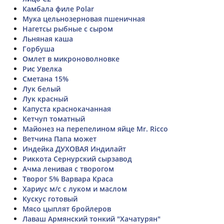
Камбала филе Polar
Мука цельнозерновая пшеничная
Нагетсы рыбные с сыром
Льняная каша
Горбуша
Омлет в микроноволновке
Рис Увелка
Сметана 15%
Лук белый
Лук красный
Капуста краснокачанная
Кетчуп томатный
Майонез на перепелином яйце Mr. Ricco
Ветчина Папа может
Индейка ДУХОВАЯ Индилайт
Риккота Сернурский сырзавод
Ачма ленивая с творогом
Творог 5% Варвара Краса
Хариус м/с с луком и маслом
Кускус готовый
Мясо цыплят бройлеров
Лаваш Армянский тонкий "Хачатурян"