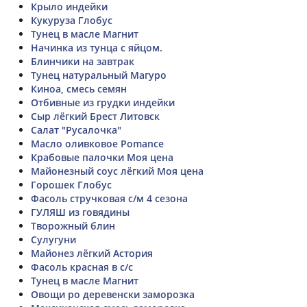
Крыло индейки
Кукуруза Глобус
Тунец в масле Магнит
Начинка из тунца с яйцом.
Блинчики на завтрак
Тунец натуральный Магуро
Киноа, смесь семян
Отбивные из грудки индейки
Сыр лёгкий Брест Литовск
Салат "Русалочка"
Масло оливковое Pomance
Крабовые палочки Моя цена
Майонезный соус лёгкий Моя цена
Горошек Глобус
Фасоль стручковая с/м 4 сезона
ГУЛЯШ из говядины
Творожный блин
Сулугуни
Майонез лёгкий Астория
Фасоль красная в с/с
Тунец в масле Магнит
Овощи ро деревенски заморозка