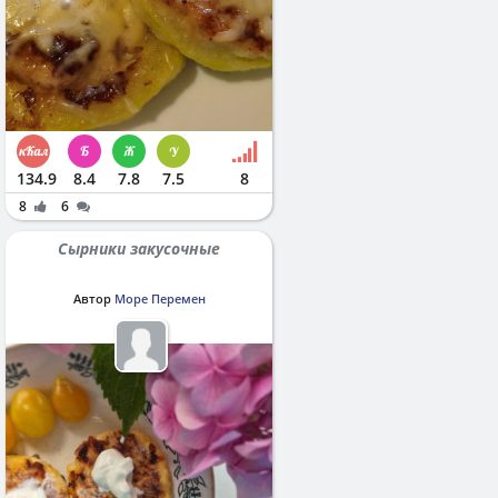
134.9
8.4
7.8
7.5
8
8
6
Сырники закусочные
Автор
Море Перемен