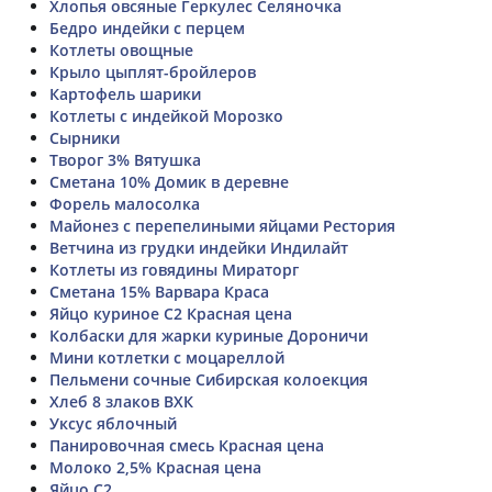
Хлопья овсяные Геркулес Селяночка
Бедро индейки с перцем
Котлеты овощные
Крыло цыплят-бройлеров
Картофель шарики
Котлеты с индейкой Морозко
Сырники
Творог 3% Вятушка
Сметана 10% Домик в деревне
Форель малосолка
Майонез с перепелиными яйцами Рестория
Ветчина из грудки индейки Индилайт
Котлеты из говядины Мираторг
Сметана 15% Варвара Краса
Яйцо куриное С2 Красная цена
Колбаски для жарки куриные Дороничи
Мини котлетки с моцареллой
Пельмени сочные Сибирская колоекция
Хлеб 8 злаков ВХК
Уксус яблочный
Панировочная смесь Красная цена
Молоко 2,5% Красная цена
Яйцо С2