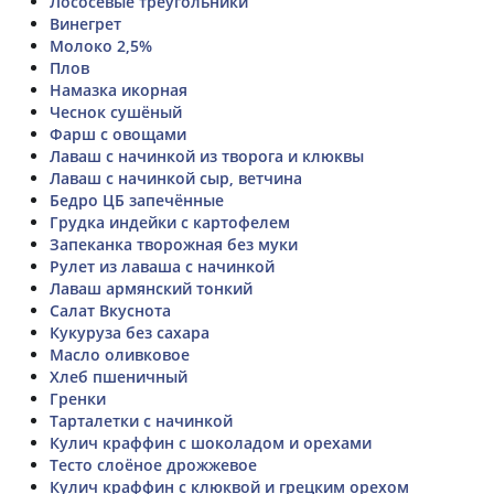
Лососевые треугольники
Винегрет
Молоко 2,5%
Плов
Намазка икорная
Чеснок сушёный
Фарш с овощами
Лаваш с начинкой из творога и клюквы
Лаваш с начинкой сыр, ветчина
Бедро ЦБ запечённые
Грудка индейки с картофелем
Запеканка творожная без муки
Рулет из лаваша с начинкой
Лаваш армянский тонкий
Салат Вкуснота
Кукуруза без сахара
Масло оливковое
Хлеб пшеничный
Гренки
Тарталетки с начинкой
Кулич краффин с шоколадом и орехами
Тесто слоёное дрожжевое
Кулич краффин с клюквой и грецким орехом