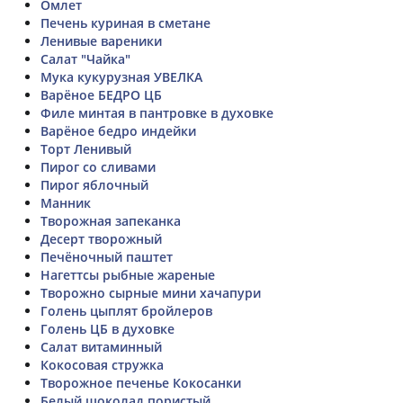
Омлет
Печень куриная в сметане
Ленивые вареники
Салат "Чайка"
Мука кукурузная УВЕЛКА
Варёное БЕДРО ЦБ
Филе минтая в пантровке в духовке
Варёное бедро индейки
Торт Ленивый
Пирог со сливами
Пирог яблочный
Манник
Творожная запеканка
Десерт творожный
Печёночный паштет
Нагеттсы рыбные жареные
Творожно сырные мини хачапури
Голень цыплят бройлеров
Голень ЦБ в духовке
Салат витаминный
Кокосовая стружка
Творожное печенье Кокосанки
Белый шоколад пористый