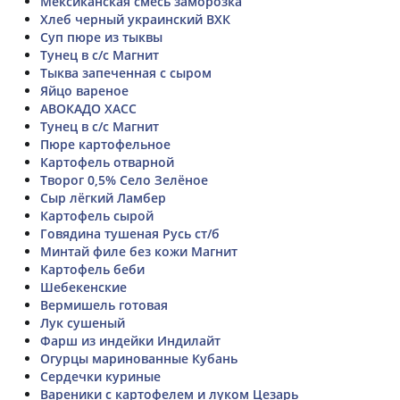
Мексиканская смесь заморозка
Хлеб черный украинский ВХК
Суп пюре из тыквы
Тунец в с/с Магнит
Тыква запеченная с сыром
Яйцо вареное
АВОКАДО ХАСС
Тунец в с/с Магнит
Пюре картофельное
Картофель отварной
Творог 0,5% Село Зелёное
Сыр лёгкий Ламбер
Картофель сырой
Говядина тушеная Русь ст/б
Минтай филе без кожи Магнит
Картофель беби
Шебекенские
Вермишель готовая
Лук сушеный
Фарш из индейки Индилайт
Огурцы маринованные Кубань
Сердечки куриные
Вареники с картофелем и луком Цезарь