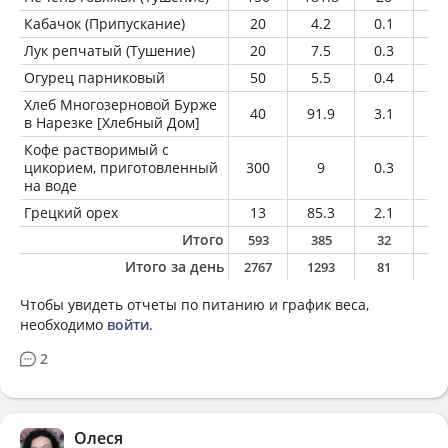
Кабачок (Припускание)
20
4.2
0.1
0.
Лук репчатый (Тушение)
20
7.5
0.3
0
Огурец парниковый
50
5.5
0.4
0.
Хлеб Многозерновой Бурже
40
91.9
3.1
1.
в Нарезке [Хлебный Дом]
Кофе растворимый с
цикорием, приготовленный
300
9
0.3
0
на воде
Грецкий орех
13
85.3
2.1
7.
Итого
593
385
32
1
Итого за день
2767
1293
81
3
Чтобы увидеть отчеты по питанию и график веса,
необходимо
войти
.
2
Олеся