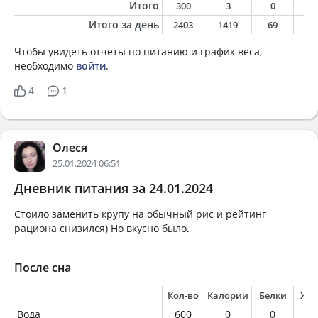
Итого
300
3
0
0
Итого за день
2403
1419
69
5
Чтобы увидеть отчеты по питанию и график веса,
необходимо
войти
.
4
1
Олеся
25.01.2024 06:51
Дневник питания за 24.01.2024
Стоило заменить крупу на обычный рис и рейтинг
рациона снизился) Но вкусно было.
После сна
Кол-во
Калории
Белки
Жи
Вода
600
0
0
0