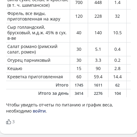
700
448
1.4
0
(в т. ч. шампанское)
Форель, все виды,
120
228
32
10
приготовленная на жару
Сыр голландский,
брусковый, м.д.ж. 45% в сух.
40
140
10.5
10
в-ве
Салат романо (римский
30
5.1
0.4
0.
салат, ромен)
Огурец парниковый
30
3.3
0.2
0
Кешью
15
90
2.8
7.
Креветка приготовленная
60
59.4
14.4
0.
Итого
1745
1611
62
2
Итого за день
3414
2276
104
5
Чтобы увидеть отчеты по питанию и график веса,
необходимо
войти
.
3