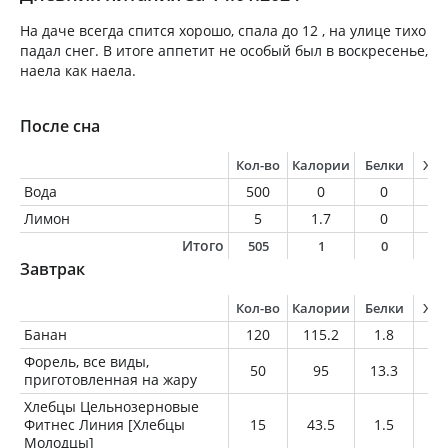
На даче всегда спится хорошо, спала до 12 , на улице тихо
падал снег. В итоге аппетит не особый был в воскресенье,
наела как наела.
После сна
Кол-во
Калории
Белки
Жи
Вода
500
0
0
0
Лимон
5
1.7
0
0
Итого
505
1
0
0
Завтрак
Кол-во
Калории
Белки
Жи
Банан
120
115.2
1.8
0.
Форель, все виды,
50
95
13.3
4.
приготовленная на жару
Хлебцы Цельнозерновые
Фитнес Линия [Хлебцы
15
43.5
1.5
0.
Молодцы]