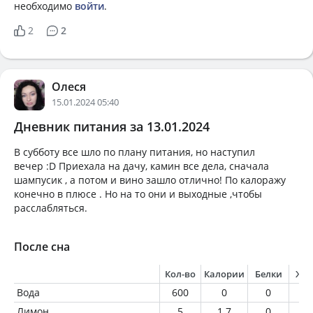
необходимо
войти
.
2
2
Олеся
15.01.2024 05:40
Дневник питания за 13.01.2024
В субботу все шло по плану питания, но наступил
вечер :D Приехала на дачу, камин все дела, сначала
шампусик , а потом и вино зашло отлично! По калоражу
конечно в плюсе . Но на то они и выходные ,чтобы
расслабляться.
После сна
Кол-во
Калории
Белки
Жи
Вода
600
0
0
0
Лимон
5
1.7
0
0