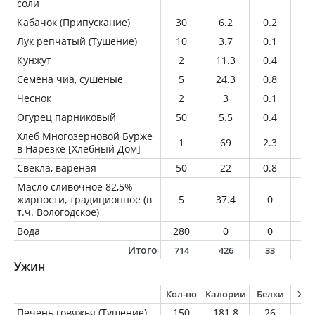
соли
Кабачок (Припускание)
30
6.2
0.2
0.
Лук репчатый (Тушение)
10
3.7
0.1
0
Кунжут
2
11.3
0.4
1
Семена чиа, сушеные
5
24.3
0.8
1.
Чеснок
2
3
0.1
0
Огурец парниковый
50
5.5
0.4
0.
Хлеб Многозерновой Бурже
1
69
2.3
0.
в Нарезке [Хлебный Дом]
Свекла, вареная
50
22
0.8
0.
Масло сливочное 82,5%
жирности, традиционное (в
5
37.4
0
4.
т.ч. Вологодское)
Вода
280
0
0
0
Итого
714
426
33
1
Ужин
Кол-во
Калории
Белки
Жи
Печень говяжья (Тушение)
150
181.8
26
4.