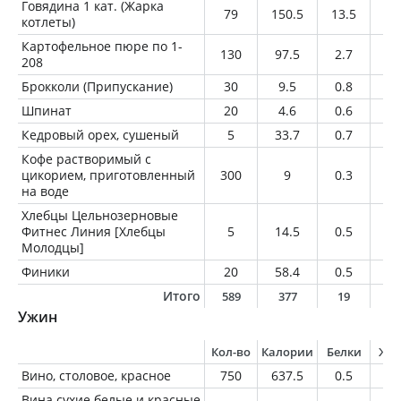
Говядина 1 кат. (Жарка
79
150.5
13.5
10
котлеты)
Картофельное пюре по 1-
130
97.5
2.7
1
208
Брокколи (Припускание)
30
9.5
0.8
0.
Шпинат
20
4.6
0.6
0.
Кедровый орех, сушеный
5
33.7
0.7
3.
Кофе растворимый с
цикорием, приготовленный
300
9
0.3
0
на воде
Хлебцы Цельнозерновые
Фитнес Линия [Хлебцы
5
14.5
0.5
0.
Молодцы]
Финики
20
58.4
0.5
0.
Итого
589
377
19
1
Ужин
Кол-во
Калории
Белки
Жи
Вино, столовое, красное
750
637.5
0.5
0
Вина сухие белые и красные