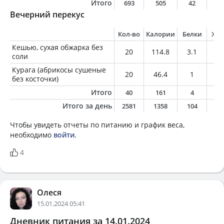
Итого
693
505
42
2
Вечерний перекус
Кол-во
Калории
Белки
Жи
Кешью, сухая обжарка без
20
114.8
3.1
9.
соли
Курага (абрикосы сушеные
20
46.4
1
0.
без косточки)
Итого
40
161
4
9
Итого за день
2581
1358
104
6
Чтобы увидеть отчеты по питанию и график веса,
необходимо
войти
.
4
Олеся
15.01.2024 05:41
Дневник питания за 14.01.2024