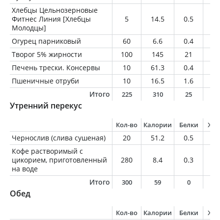
Хлебцы Цельнозерновые
Фитнес Линия [Хлебцы
5
14.5
0.5
0.
Молодцы]
Огурец парниковый
60
6.6
0.4
0.
Творог 5% жирности
100
145
21
5
Печень трески. Консервы
10
61.3
0.4
6.
Пшеничные отруби
10
16.5
1.6
0.
Итого
225
310
25
1
Утренний перекус
Кол-во
Калории
Белки
Жи
Чернослив (слива сушеная)
20
51.2
0.5
0.
Кофе растворимый с
цикорием, приготовленный
280
8.4
0.3
0
на воде
Итого
300
59
0
0
Обед
Кол-во
Калории
Белки
Жи