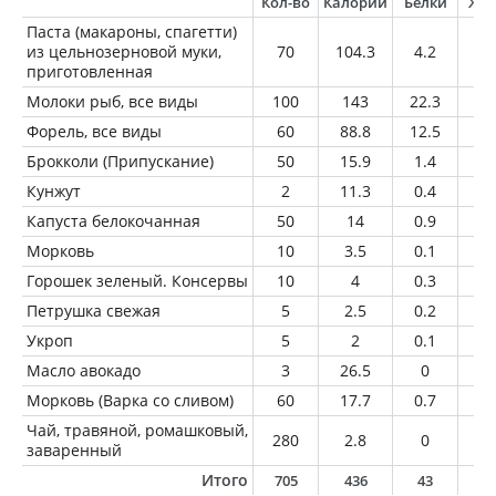
Кол-во
Калории
Белки
Жи
Паста (макароны, спагетти)
из цельнозерновой муки,
70
104.3
4.2
1.
приготовленная
Молоки рыб, все виды
100
143
22.3
6.
Форель, все виды
60
88.8
12.5
4
Брокколи (Припускание)
50
15.9
1.4
0.
Кунжут
2
11.3
0.4
1
Капуста белокочанная
50
14
0.9
0.
Морковь
10
3.5
0.1
0
Горошек зеленый. Консервы
10
4
0.3
0
Петрушка свежая
5
2.5
0.2
0
Укроп
5
2
0.1
0
Масло авокадо
3
26.5
0
3
Морковь (Варка со сливом)
60
17.7
0.7
0.
Чай, травяной, ромашковый,
280
2.8
0
0
заваренный
Итого
705
436
43
1