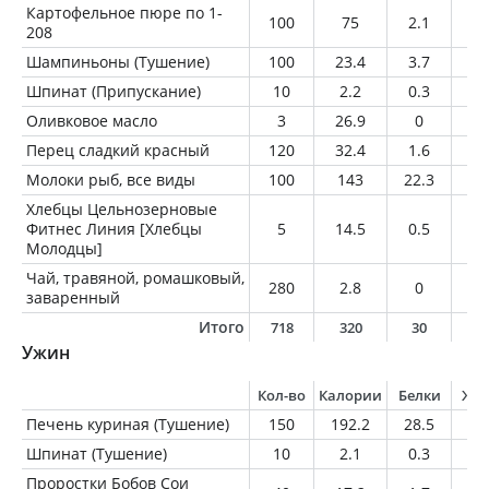
Картофельное пюре по 1-
100
75
2.1
0.
208
Шампиньоны (Тушение)
100
23.4
3.7
0.
Шпинат (Припускание)
10
2.2
0.3
0
Оливковое масло
3
26.9
0
3
Перец сладкий красный
120
32.4
1.6
0.
Молоки рыб, все виды
100
143
22.3
6.
Хлебцы Цельнозерновые
Фитнес Линия [Хлебцы
5
14.5
0.5
0.
Молодцы]
Чай, травяной, ромашковый,
280
2.8
0
0
заваренный
Итого
718
320
30
1
Ужин
Кол-во
Калории
Белки
Жи
Печень куриная (Тушение)
150
192.2
28.5
8.
Шпинат (Тушение)
10
2.1
0.3
0
Проростки Бобов Сои