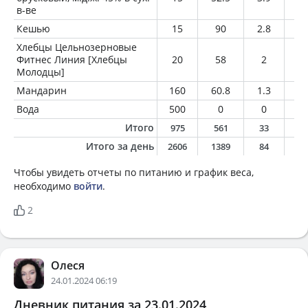
в-ве
Кешью
15
90
2.8
7.
Хлебцы Цельнозерновые
Фитнес Линия [Хлебцы
20
58
2
0.
Молодцы]
Мандарин
160
60.8
1.3
0.
Вода
500
0
0
0
Итого
975
561
33
2
Итого за день
2606
1389
84
6
Чтобы увидеть отчеты по питанию и график веса,
необходимо
войти
.
2
Олеся
24.01.2024 06:19
Дневник питания за 23.01.2024