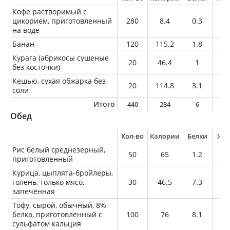
Кофе растворимый с
цикорием, приготовленный
280
8.4
0.3
0
на воде
Банан
120
115.2
1.8
0.
Курага (абрикосы сушеные
20
46.4
1
0.
без косточки)
Кешью, сухая обжарка без
20
114.8
3.1
9.
соли
Итого
440
284
6
9
Обед
Кол-во
Калории
Белки
Жи
Рис белый среднезерный,
50
65
1.2
0.
приготовленный
Курица, цыплята-бройлеры,
голень, только мясо,
30
46.5
7.3
1.
запечённая
Тофу, сырой, обычный, 8%
белка, приготовленный с
100
76
8.1
4.
сульфатом кальция