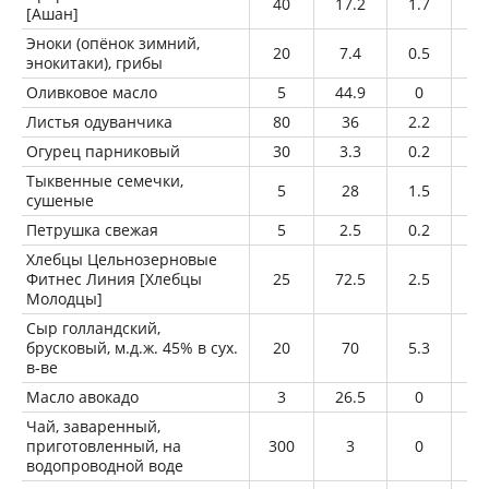
40
17.2
1.7
0.
[Ашан]
Эноки (опёнок зимний,
20
7.4
0.5
0.
энокитаки), грибы
Оливковое масло
5
44.9
0
5
Листья одуванчика
80
36
2.2
0.
Огурец парниковый
30
3.3
0.2
0
Тыквенные семечки,
5
28
1.5
2.
сушеные
Петрушка свежая
5
2.5
0.2
0
Хлебцы Цельнозерновые
Фитнес Линия [Хлебцы
25
72.5
2.5
0.
Молодцы]
Сыр голландский,
брусковый, м.д.ж. 45% в сух.
20
70
5.3
5.
в-ве
Масло авокадо
3
26.5
0
3
Чай, заваренный,
приготовленный, на
300
3
0
0
водопроводной воде