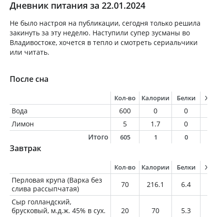
Дневник питания за 22.01.2024
Не было настроя на публикации, сегодня только решила
закинуть за эту неделю. Наступили супер зусманы во
Владивостоке, хочется в тепло и смотреть сериальчики
или читать.
После сна
Кол-во
Калории
Белки
Жи
Вода
600
0
0
0
Лимон
5
1.7
0
0
Итого
605
1
0
0
Завтрак
Кол-во
Калории
Белки
Жи
Перловая крупа (Варка без
70
216.1
6.4
0.
слива рассыпчатая)
Сыр голландский,
брусковый, м.д.ж. 45% в сух.
20
70
5.3
5.