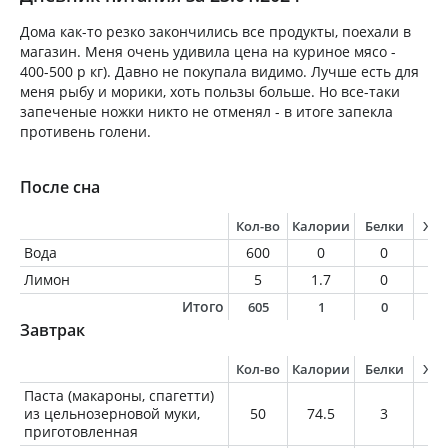
Дома как-то резко закончились все продукты, поехали в
магазин. Меня очень удивила цена на куриное мясо -
400-500 р кг). Давно не покупала видимо. Лучше есть для
меня рыбу и морики, хоть пользы больше. Но все-таки
запеченые ножки никто не отменял - в итоге запекла
противень голени.
После сна
Кол-во
Калории
Белки
Жи
Вода
600
0
0
0
Лимон
5
1.7
0
0
Итого
605
1
0
0
Завтрак
Кол-во
Калории
Белки
Жи
Паста (макароны, спагетти)
из цельнозерновой муки,
50
74.5
3
0.
приготовленная