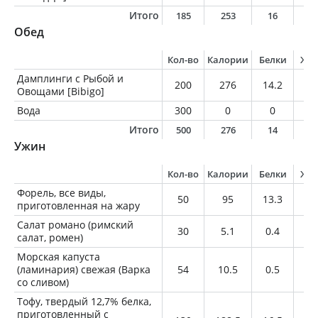
Итого
185
253
16
5
Обед
Кол-во
Калории
Белки
Жи
Дамплинги с Рыбой и
200
276
14.2
9.
Овощами [Bibigo]
Вода
300
0
0
0
Итого
500
276
14
9
Ужин
Кол-во
Калории
Белки
Жи
Форель, все виды,
50
95
13.3
4.
приготовленная на жару
Салат романо (римский
30
5.1
0.4
0.
салат, ромен)
Морская капуста
(ламинария) свежая (Варка
54
10.5
0.5
0.
со сливом)
Тофу, твердый 12,7% белка,
приготовленный с