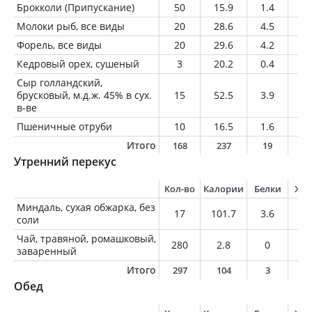
Брокколи (Припускание)
50
15.9
1.4
0.
Молоки рыб, все виды
20
28.6
4.5
1.
Форель, все виды
20
29.6
4.2
1.
Кедровый орех, сушеный
3
20.2
0.4
2.
Сыр голландский,
брусковый, м.д.ж. 45% в сух.
15
52.5
3.9
4
в-ве
Пшеничные отруби
10
16.5
1.6
0.
Итого
168
237
19
1
Утренний перекус
Кол-во
Калории
Белки
Жи
Миндаль, сухая обжарка, без
17
101.7
3.6
8.
соли
Чай, травяной, ромашковый,
280
2.8
0
0
заваренный
Итого
297
104
3
8
Обед