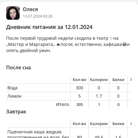
Олеся
13.01.2024 03:28
Дневник питания за 12.01.2024
После первой трудовой недели сходила в театр ✨на
,,Мастер и Маргарита,, 🔥после, естественно, кафешка😂и
опять двойной ужин.
После сна
Кол-во
Калории
Белки
Жи
Вода
300
0
0
0
Лимон
5
1.7
0
0
Итого
305
1
0
0
Завтрак
Кол-во
Калории
Белки
Жи
Пшеничная каша жидкая,
проготовленная на воде, без
80
49.6
1.6
0.