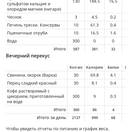
130
188.5
16.5
1
сульфатом кальция и
хлоридом магния (нигари)
Чеснок
3
4.5
0.2
0
Печень трески. Консервы
10
61.3
0.4
6.
Пшеничные отруби
10
16.5
1.6
0.
Вода
300
0
0
0
Итого
587
381
32
2
Вечерний перекус
Кол-во
Калории
Белки
Жи
Свинина, окорок (Варка)
30
69.8
4.1
5.
Перец сладкий красный
30
8.1
0.4
0
Кофе растворимый с
цикорием, приготовленный
300
9
0.3
0
на воде
Итого
360
86
4
5
Итого за день
2137
999
68
4
Чтобы увидеть отчеты по питанию и график веса,