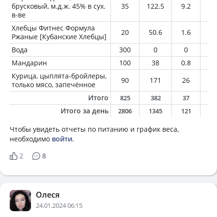
брусковый, м.д.ж. 45% в сух.
35
122.5
9.2
9.
в-ве
Хлебцы Фитнес Формула
20
50.6
1.6
0.
Ржаные [Кубанские Хлебцы]
Вода
300
0
0
0
Мандарин
100
38
0.8
0.
Курица, цыплята-бройлеры,
90
171
26
6.
только мясо, запечённое
Итого
825
382
37
1
Итого за день
2806
1345
121
6
Чтобы увидеть отчеты по питанию и график веса,
необходимо
войти
.
2
8
Олеся
24.01.2024 06:15