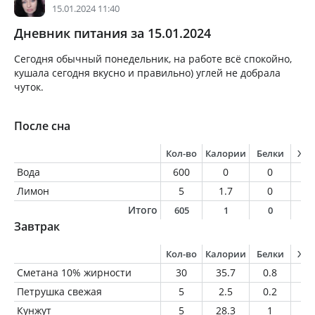
15.01.2024 11:40
Дневник питания за 15.01.2024
Сегодня обычный понедельник, на работе всё спокойно,
кушала сегодня вкусно и правильно) углей не добрала
чуток.
После сна
Кол-во
Калории
Белки
Жи
Вода
600
0
0
0
Лимон
5
1.7
0
0
Итого
605
1
0
0
Завтрак
Кол-во
Калории
Белки
Жи
Сметана 10% жирности
30
35.7
0.8
3
Петрушка свежая
5
2.5
0.2
0
Кунжут
5
28.3
1
2.