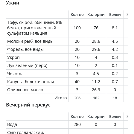
Ужин
Кол-во
Калории
Белки
Жи
Тофу, сырой, обычный, 8%
белка, приготовленный с
100
76
8.1
4.
сульфатом кальция
Молоки рыб, все виды
20
28.6
4.5
1.
Форель, все виды
20
29.6
4.2
1.
Укроп
10
4
0.3
0.
Лук зеленый (перо)
10
2
0.1
0
Чеснок
3
4.5
0.2
0
Капуста белокочанная
40
11.2
0.7
0.
Оливковое масло
3
26.9
0
3
Итого
206
182
18
1
Вечерний перекус
Кол-во
Калории
Белки
Жи
Вода
280
0
0
0
Сыр голландский,