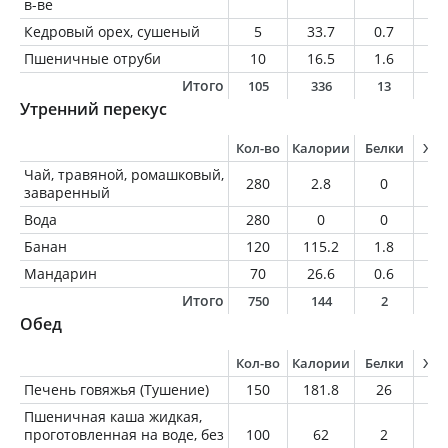
в-ве
Кедровый орех, сушеный
5
33.7
0.7
3.
Пшеничные отруби
10
16.5
1.6
0.
Итого
105
336
13
9
Утренний перекус
Кол-во
Калории
Белки
Жи
Чай, травяной, ромашковый,
280
2.8
0
0
заваренный
Вода
280
0
0
0
Банан
120
115.2
1.8
0.
Мандарин
70
26.6
0.6
0.
Итого
750
144
2
0
Обед
Кол-во
Калории
Белки
Жи
Печень говяжья (Тушение)
150
181.8
26
4.
Пшеничная каша жидкая,
проготовленная на воде, без
100
62
2
0.