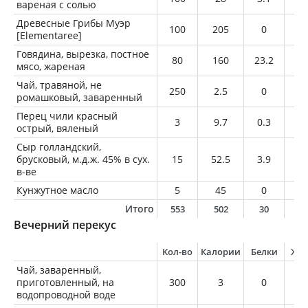
вареная с солью
Древесные Грибы Муэр
100
205
0
0
[Elementaree]
Говядина, вырезка, постное
80
160
23.2
6.
мясо, жареная
Чай, травяной, не
250
2.5
0
0
ромашковый, заваренный
Перец чили красный
3
9.7
0.3
0.
острый, вяленый
Сыр голландский,
брусковый, м.д.ж. 45% в сух.
15
52.5
3.9
4
в-ве
Кунжутное масло
5
45
0
5
Итого
553
502
30
1
Вечерний перекус
Кол-во
Калории
Белки
Жи
Чай, заваренный,
приготовленный, на
300
3
0
0
водопроводной воде