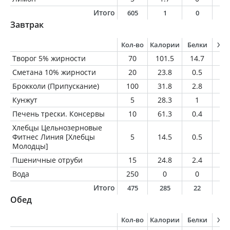
Итого
605
1
0
0
Завтрак
Кол-во
Калории
Белки
Жи
Творог 5% жирности
70
101.5
14.7
3.
Сметана 10% жирности
20
23.8
0.5
2
Брокколи (Припускание)
100
31.8
2.8
0.
Кунжут
5
28.3
1
2.
Печень трески. Консервы
10
61.3
0.4
6.
Хлебцы Цельнозерновые
Фитнес Линия [Хлебцы
5
14.5
0.5
0.
Молодцы]
Пшеничные отруби
15
24.8
2.4
0.
Вода
250
0
0
0
Итого
475
285
22
1
Обед
Кол-во
Калории
Белки
Жи