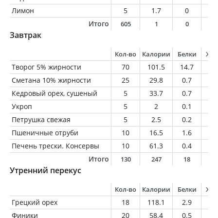
Лимон
5
1.7
0
0
Итого
605
1
0
0
Завтрак
Кол-во
Калории
Белки
Жи
Творог 5% жирности
70
101.5
14.7
3.
Сметана 10% жирности
25
29.8
0.7
2.
Кедровый орех, сушеный
5
33.7
0.7
3.
Укроп
5
2
0.1
0
Петрушка свежая
5
2.5
0.2
0
Пшеничные отруби
10
16.5
1.6
0.
Печень трески. Консервы
10
61.3
0.4
6.
Итого
130
247
18
1
Утренний перекус
Кол-во
Калории
Белки
Жи
Грецкий орех
18
118.1
2.9
10
Финики
20
58.4
0.5
0.