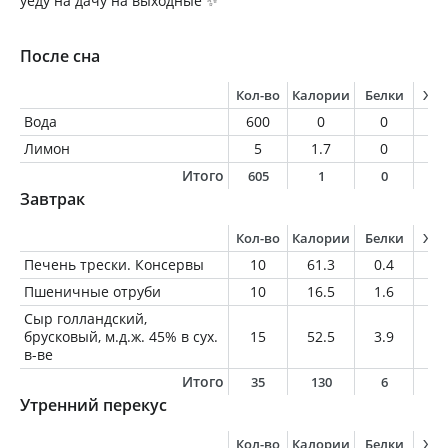
уеду на дачу на выходные ✨
После сна
Кол-во
Калории
Белки
Жи
Вода
600
0
0
0
Лимон
5
1.7
0
0
Итого
605
1
0
0
Завтрак
Кол-во
Калории
Белки
Жи
Печень трески. Консервы
10
61.3
0.4
6.
Пшеничные отруби
10
16.5
1.6
0.
Сыр голландский,
брусковый, м.д.ж. 45% в сух.
15
52.5
3.9
4
в-ве
Итого
35
130
6
1
Утренний перекус
Кол-во
Калории
Белки
Жи