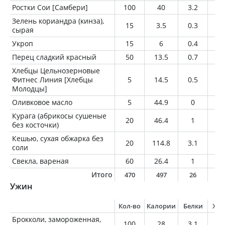
Ростки Сои [Самбери]
100
40
3.2
0
Зелень кориандра (кинза),
15
3.5
0.3
0.
сырая
Укроп
15
6
0.4
0.
Перец сладкий красный
50
13.5
0.7
0.
Хлебцы Цельнозерновые
Фитнес Линия [Хлебцы
5
14.5
0.5
0.
Молодцы]
Оливковое масло
5
44.9
0
5
Курага (абрикосы сушеные
20
46.4
1
0.
без косточки)
Кешью, сухая обжарка без
20
114.8
3.1
9.
соли
Свекла, вареная
60
26.4
1
0.
Итого
470
497
26
2
Ужин
Кол-во
Калории
Белки
Жи
Брокколи, замороженная,
100
28
3.1
0.