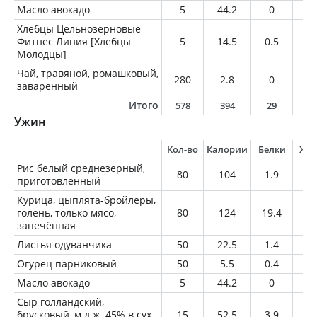
Масло авокадо
5
44.2
0
5
Хлебцы Цельнозерновые
Фитнес Линия [Хлебцы
5
14.5
0.5
0.
Молодцы]
Чай, травяной, ромашковый,
280
2.8
0
0
заваренный
Итого
578
394
29
1
Ужин
Кол-во
Калории
Белки
Жи
Рис белый среднезерный,
80
104
1.9
0.
приготовленный
Курица, цыплята-бройлеры,
голень, только мясо,
80
124
19.4
4.
запечённая
Листья одуванчика
50
22.5
1.4
0.
Огурец парниковый
50
5.5
0.4
0.
Масло авокадо
5
44.2
0
5
Сыр голландский,
брусковый, м.д.ж. 45% в сух.
15
52.5
3.9
4