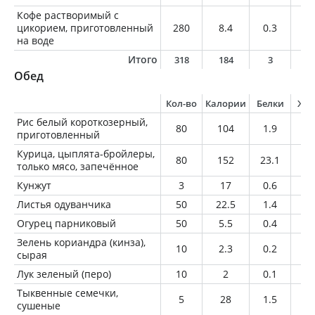
Кофе растворимый с
цикорием, приготовленный
280
8.4
0.3
0
на воде
Итого
318
184
3
1
Обед
Кол-во
Калории
Белки
Жи
Рис белый короткозерный,
80
104
1.9
0.
приготовленный
Курица, цыплята-бройлеры,
80
152
23.1
5.
только мясо, запечённое
Кунжут
3
17
0.6
1.
Листья одуванчика
50
22.5
1.4
0.
Огурец парниковый
50
5.5
0.4
0.
Зелень кориандра (кинза),
10
2.3
0.2
0.
сырая
Лук зеленый (перо)
10
2
0.1
0
Тыквенные семечки,
5
28
1.5
2.
сушеные