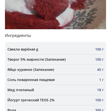
Ингредиенты
Свекла варёная g
100 г
Творог 5% жирности (Запекание)
100 г
Яйцо куриное (Запекание)
45 г
Соль поваренная пищевая
1 г
Мед пчелиный
18 г
Йогурт греческий TEOS 2%
100 г
Вода
300 г