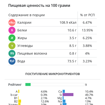
Пищевая ценность на 100 грамм
Содержание в порции
% от РСП
Калории
108.9 кКал
6.47%
Белки
10.6 г
13.95%
Жиры
3.5 г
6.25%
Углеводы
8.5 г
3.88%
Пищевые волокна
0.8 г
4%
Вода
73.5 г
3.23%
ПОСТУПЛЕНИЕ МИКРОНУТРИЕНТОВ
Рейтинг
9
A
4.6%
Ca
10.4%
b-car
0.3%
Si
49.7%
В1
2.1%
Mg
4.7%
B2
12.6%
Na
13%
Холин
10%
P
17.7%