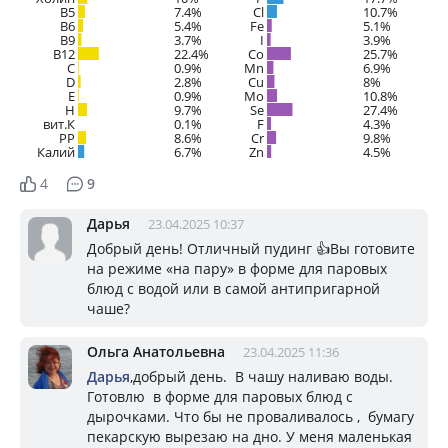
B5
7.4%
Cl
10.7%
B6
5.4%
Fe
5.1%
B9
3.7%
I
3.9%
B12
22.4%
Co
25.7%
C
0.9%
Mn
6.9%
D
2.8%
Cu
8%
E
0.9%
Mo
10.8%
H
9.7%
Se
27.4%
вит.К
0.1%
F
4.3%
PP
8.6%
Cr
9.8%
Калий
6.7%
Zn
4.5%
4
9
Дарья
23.04.2025 10:37
Добрый день! Отличный пудинг 👍Вы готовите
на режиме «на пару» в форме для паровых
блюд с водой или в самой антипригарной
чаше?
Ольга Анатольевна
23.04.2025 11:36
Дарья
,добрый день. В чашу наливаю воды.
Готовлю в форме для паровых блюд с
дырочками. Что бы не проваливалось , бумагу
пекарскую вырезаю на дно. У меня маленькая