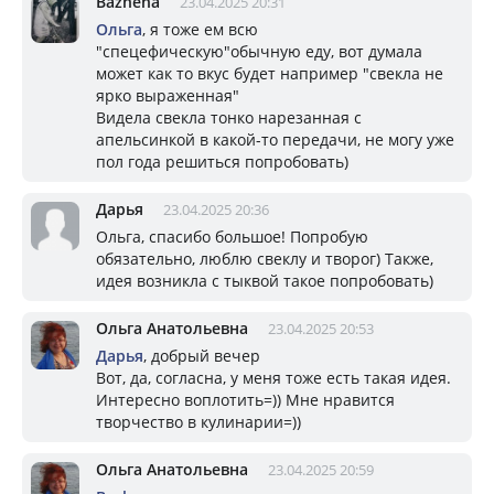
Bazhena
23.04.2025 20:31
Ольга
, я тоже ем всю
"спецефическую"обычную еду, вот думала
может как то вкус будет например "свекла не
ярко выраженная"
Видела свекла тонко нарезанная с
апельсинкой в какой-то передачи, не могу уже
пол года решиться попробовать)
Дарья
23.04.2025 20:36
Ольга, спасибо большое! Попробую
обязательно, люблю свеклу и творог) Также,
идея возникла с тыквой такое попробовать)
Ольга Анатольевна
23.04.2025 20:53
Дарья
, добрый вечер
Вот, да, согласна, у меня тоже есть такая идея.
Интересно воплотить=)) Мне нравится
творчество в кулинарии=))
Ольга Анатольевна
23.04.2025 20:59