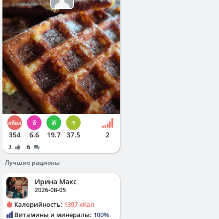
354
6.6
19.7
37.5
2
3
6
Лучшие рационы
Ирина Макс
2026-08-05
Калорийность:
1397 кКал
Витамины и минералы:
100%