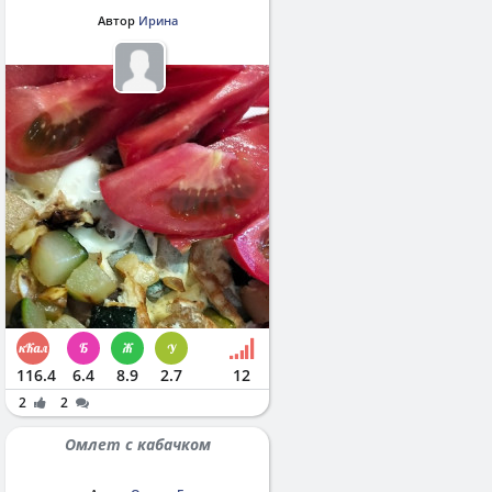
Автор
Ирина
116.4
6.4
8.9
2.7
12
2
2
Омлет с кабачком