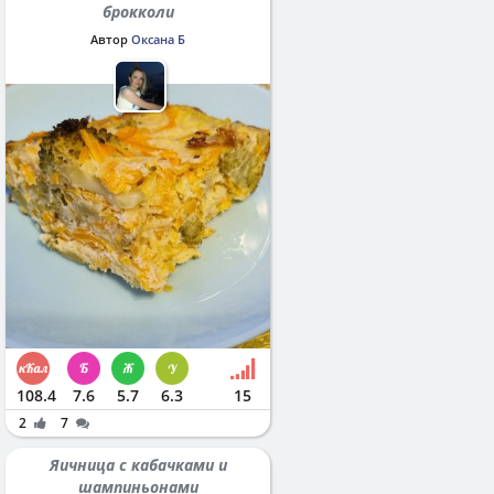
брокколи
Автор
Оксана Б
108.4
7.6
5.7
6.3
15
2
7
Яичница с кабачками и
шампиньонами