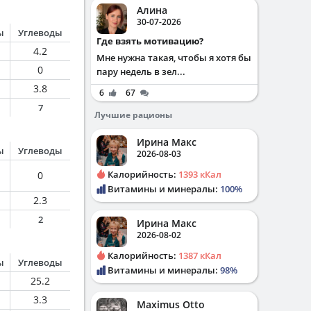
Алина
30-07-2026
ы
Углеводы
Где взять мотивацию?
4.2
Мне нужна такая, чтобы я хотя бы
0
пару недель в зел...
3.8
6
67
7
Лучшие рационы
Ирина Макс
ы
Углеводы
2026-08-03
Калорийность:
1393 кКал
0
Витамины и минералы:
100%
2.3
2
Ирина Макс
2026-08-02
Калорийность:
1387 кКал
ы
Углеводы
Витамины и минералы:
98%
25.2
3.3
Maximus Otto