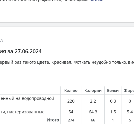
43
я за 27.06.2024
ервый раз такого цвета. Красивая. Фоткать неудобно только, ви
Кол-во
Калории
Белки
Жир
ренный на водопроводной
220
2.2
0.3
0
ти, пастеризованные
54
64.3
1.5
5.4
Итого
274
66
1
5