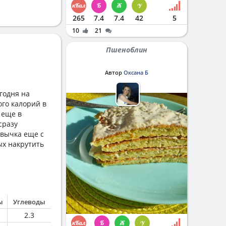
265
7.4
7.4
42
5
10
21
Пшеноблин
Автор
Оксана Б
годня на
ого калорий в
 еще в
сразу
ивычка еще с
ых накрутить
ы
Углеводы
2.3