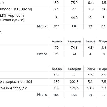
а)
50
75.9
6.4
5.5
изованная [Bucini]
24
42
4.6
2.6
2,5% жирности,
6
44.9
0
5
ч. Вологодское)
Итого
320
383
17
22
с
Кол-во
Калории
Белки
Жир
70
74.6
4.3
3.4
Итого
70
74
4
3
Кол-во
Калории
Белки
Жир
150
66
1.6
0.5
 с жиром, по 1-304
150
202.5
5.1
7.5
 свиным сердцем
103
125.4
13.6
2.3
Итого
403
393
20
10