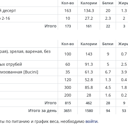
Кол-во
Калории
Белки
Жир
 десерт
163
134.3
20
1.3
 2-16
10
27.2
2.3
2
Итого
173
161
22
3
Кол-во
Калории
Белки
Жир
ая), зрелая, вареная, без
100
143
9
0.7
ных отрубей
60
91.3
5
2.5
изованная [Bucini]
35
61.3
6.7
3.9
120
52.8
1.3
0.4
300
85.8
4.5
1.8
200
28
1.6
0.2
Итого
815
462
28
9
Итого за день
3651
1580
94
53
ты по питанию и график веса, необходимо
войти
.