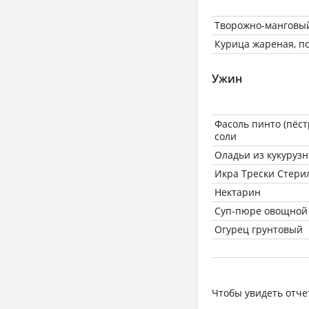
Творожно-манговый
Курица жареная, по
Ужин
Фасоль пинто (пёстр
соли
Оладьи из кукуруз
Икра Трески Стерил
Нектарин
Суп-пюре овощной
Огурец грунтовый
Чтобы увидеть отче