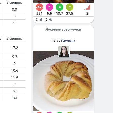
ы
Углеводы
9.9
354
6.6
19.7
37.5
2
0
3
6
10
Луковые завиточки
ы
Углеводы
Автор
Гермиона
17.2
9.3
0
10.6
11.4
5
53
161