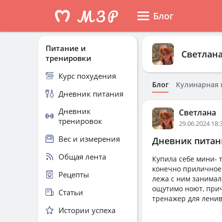
Блог
Питание и
Светлан
тренировки
Курс похудения
Блог
Кулинарная 
Дневник питания
Дневник
Светлана
тренировок
29.06.2024 18:
Вес и измерения
Дневник питани
Общая лента
Купила себе мини- 
конечно приличное д
Рецепты
лежа с ним занимал
ощутимо ноют, приче
Статьи
тренажер для ленив
Истории успеха