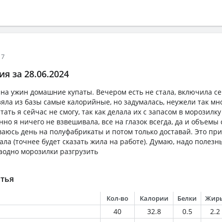
17
я за 28.06.2024
на ужин домашние купаты. Вечером есть не стала, включила се
зяла из базы самые калорийные, но задумалась, неужели так мн
ать я сейчас не смогу, так как делала их с запасом в морозилку
нно я ничего не взвешивала, все на глазок всегда, да и объемы 
аюсь день на полуфабрикаты и потом только доставай. Это пр
тала (точнее будет сказать жила на работе). Думаю, надо полезн
аодно морозилки разгрузить
тья
Кол-во
Калории
Белки
Жир
40
32.8
0.5
2.2