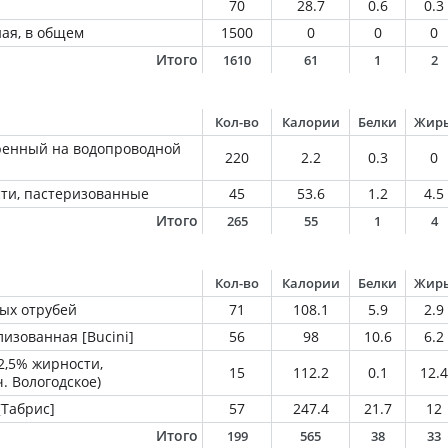
70
28.7
0.6
0.3
ная, в общем
1500
0
0
0
Итого
1610
61
1
2
Кол-во
Калории
Белки
Жир
ренный на водопроводной
220
2.2
0.3
0
ти, пастеризованные
45
53.6
1.2
4.5
Итого
265
55
1
4
Кол-во
Калории
Белки
Жир
ных отрубей
71
108.1
5.9
2.9
изованная [Bucini]
56
98
10.6
6.2
2,5% жирности,
15
112.2
0.1
12.4
ч. Вологодское)
Табрис]
57
247.4
21.7
12
Итого
199
565
38
33