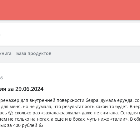
а
книга
База продуктов
35
я за 29.06.2024
тренажер для внутренней поверхности бедра, думала ерунда, с
ля меня, но не думала, что результат хоть какой-то будет. Вчер
ась 🙂, сколько раз «зажала-разжала» даже не считала. Сегодн
м не только на ногах, а еще и в боках, чуть ниже «талии». В о
ых за 400 рублей 👍