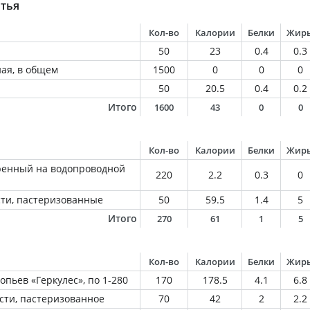
тья
Кол-во
Калории
Белки
Жир
50
23
0.4
0.3
ная, в общем
1500
0
0
0
50
20.5
0.4
0.2
Итого
1600
43
0
0
Кол-во
Калории
Белки
Жир
ренный на водопроводной
220
2.2
0.3
0
ти, пастеризованные
50
59.5
1.4
5
Итого
270
61
1
5
Кол-во
Калории
Белки
Жир
опьев «Геркулес», по 1-280
170
178.5
4.1
6.8
сти, пастеризованное
70
42
2
2.2