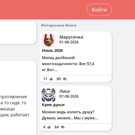
Войти
Интересные блоги
Марусичка
01-08-2026
Июль 2026
Месяц долбаной
многозадачности. Вес 57,4
кг.Вот...
11
80
Лиса
опротивление
07-08-2026
а то сидя, то
Крик души
я мышцы
Можно ведь излить душу?
бщем, работает
Думаю, можно.. Мы с муже...
4
84