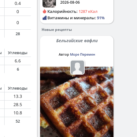
2026-08-06
0.4
0
Калорийность:
1287 кКал
Витамины и минералы:
91%
0
Новые рецепты
28
Бельгийские вафли
ы
Углеводы
Автор
Море Перемен
6.6
6
ы
Углеводы
13.3
28.5
10.8
52