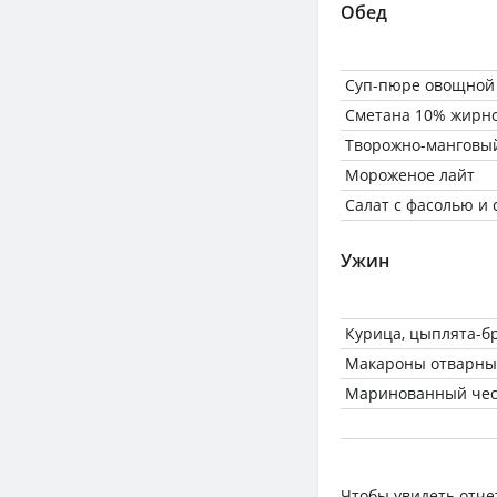
Обед
Суп-пюре овощной
Сметана 10% жирн
Творожно-манговый
Мороженое лайт
Салат с фасолью и
Ужин
Курица, цыплята-б
Макароны отварные
Маринованный чес
Чтобы увидеть отче