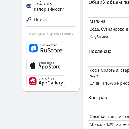
Общий объем пи
Таблицы
калорийности
Поиск
Малина
Вода, бутилирован
Помощь и обратная связь
Клубника
После сна
Кофе молотый, сва
воде
Сливки 10% жирнос
Завтрак
Овсяная каша из хл
Молоко 3,2% жирно