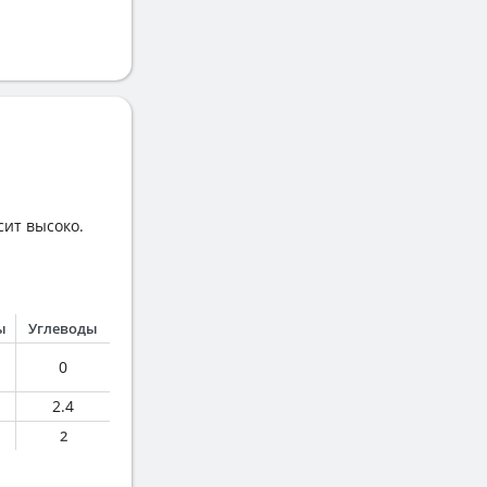
сит высоко.
ы
Углеводы
0
2.4
2