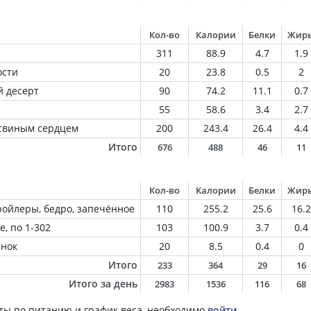
Кол-во
Калории
Белки
Жир
311
88.9
4.7
1.9
ости
20
23.8
0.5
2
 десерт
90
74.2
11.1
0.7
55
58.6
3.4
2.7
 свиным сердцем
200
243.4
26.4
4.4
Итого
676
488
46
11
Кол-во
Калории
Белки
Жир
ройлеры, бедро, запечённое
110
255.2
25.6
16.2
, по 1-302
103
100.9
3.7
0.4
нок
20
8.5
0.4
0
Итого
233
364
29
16
Итого за день
2983
1536
116
68
ты по питанию и график веса, необходимо
войти
.