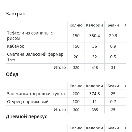
Завтрак
Кол-во
Калории
Белки
Жи
Тефтели из свинины с
150
350.4
29.9
20
рисом
Кабачок
150
36
0.9
0.
Сметана Залесский фермер
20
32
0.5
3
15%
Итого
320
418
31
2
Обед
Кол-во
Калории
Белки
Жи
Запеканка творожная сушка
200
374.8
25
10
Огурец парниковый
100
11
0.7
0.
Итого
300
385
25
1
Дневной перекус
Кол-во
Калории
Белки
Жи