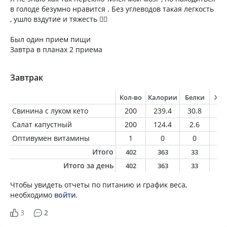
в голоде безумно нравится . Без углеводов такая легкость
, ушло вздутие и тяжесть 👍🏻
Был один прием пищи
Завтра в планах 2 приема
Завтрак
Кол-во
Калории
Белки
Жи
Свинина с луком кето
200
239.4
30.8
11
Салат капустный
200
124.4
2.6
9.
Оптивумен витамины
1
0
0
0
Итого
402
363
33
2
Итого за день
402
363
33
2
Чтобы увидеть отчеты по питанию и график веса,
необходимо
войти
.
3
2