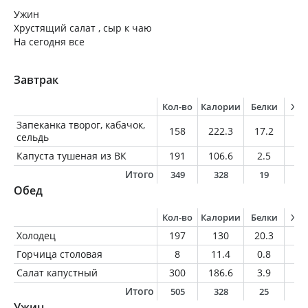
Ужин
Хрустящий салат , сыр к чаю
На сегодня все
Завтрак
Кол-во
Калории
Белки
Жи
Запеканка творог, кабачок,
158
222.3
17.2
15
сельдь
Капуста тушеная из ВК
191
106.6
2.5
6.
Итого
349
328
19
2
Обед
Кол-во
Калории
Белки
Жи
Холодец
197
130
20.3
4.
Горчица столовая
8
11.4
0.8
0.
Салат капустный
300
186.6
3.9
14
Итого
505
328
25
1
Ужин