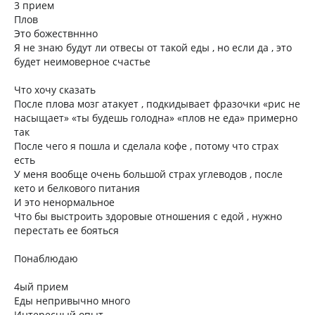
3 прием
Плов
Это божествннно
Я не знаю будут ли отвесы от такой еды , но если да , это
будет неимоверное счастье
Что хочу сказать
После плова мозг атакует , подкидывает фразочки «рис не
насыщает» «ты будешь голодна» «плов не еда» примерно
так
После чего я пошла и сделала кофе , потому что страх
есть
У меня вообще очень большой страх углеводов , после
кето и белкового питания
И это ненормальное
Что бы выстроить здоровые отношения с едой , нужно
перестать ее бояться
Понаблюдаю
4ый прием
Еды непривычно много
Интересный опыт