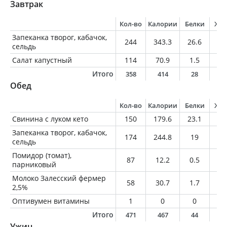
Завтрак
Кол-во
Калории
Белки
Жи
Запеканка творог, кабачок,
244
343.3
26.6
23
сельдь
Салат капустный
114
70.9
1.5
5.
Итого
358
414
28
2
Обед
Кол-во
Калории
Белки
Жи
Свинина с луком кето
150
179.6
23.1
8.
Запеканка творог, кабачок,
174
244.8
19
17
сельдь
Помидор (томат),
87
12.2
0.5
0
парниковый
Молоко Залесский фермер
58
30.7
1.7
1.
2,5%
Оптивумен витамины
1
0
0
0
Итого
471
467
44
2
Ужин