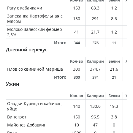
Кол-во
Калории
Белки
Жи
Рагу с кабачками
153
63.3
1.2
3.
Запеканка Картофельная с
150
291
8.6
19
Мясом
Молоко Залесский фермер
41
21.7
1.2
1
2,5%
Итого
344
376
11
2
Дневной перекус
Кол-во
Калории
Белки
Жи
Плов со свининой Мариша
300
374.7
21.6
1
Итого
300
374
21
1
Ужин
Кол-во
Калории
Белки
Жи
Оладьи Курица и кабачок ,
140
130.6
19.3
3.
яйцо
Винегрет
150
96.5
3.8
0.
Майонез Добавкин
10
47
0
5.
Вода
1500
0
0
0