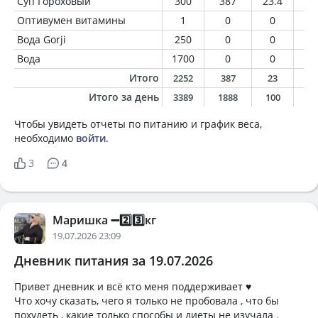
Суп Гороховый
300
387
23.4
22
Оптивумен витамины
1
0
0
0
Вода Gorji
250
0
0
0
Вода
1700
0
0
0
Итого
2252
387
23
2
Итого за день
3389
1888
100
9
Чтобы увидеть отчеты по питанию и график веса,
необходимо
войти
.
3
4
Маришка ➖2️⃣3️⃣кг
19.07.2026 23:09
Дневник питания за 19.07.2026
Привет дневник и всё кто меня поддерживает ♥️
Что хочу сказать, чего я только не пробовала , что бы
похудеть , какие только способы и диеты не изучала .