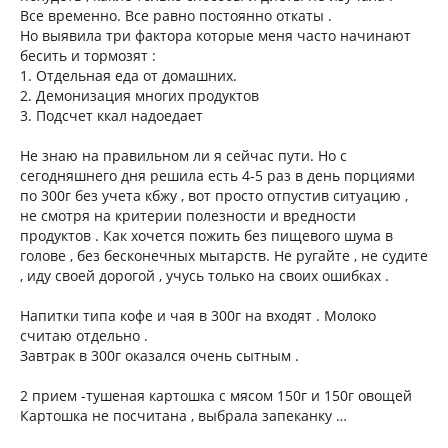
Все временно. Все равно постоянно откаты .
Но выявила три фактора которые меня часто начинают
бесить и тормозят :
1. Отдельная еда от домашних.
2. Демонизация многих продуктов
3. Подсчет ккал надоедает
Не знаю на правильном ли я сейчас пути. Но с
сегодняшнего дня решила есть 4-5 раз в день порциями
по 300г без учета кбжу , вот просто отпустив ситуацию ,
не смотря на критерии полезности и вредности
продуктов . Как хочется пожить без пищевого шума в
голове , без бесконечных мытарств. Не ругайте , не судите
, иду своей дорогой , учусь только на своих ошибках .
Напитки типа кофе и чая в 300г на входят . Молоко
считаю отдельно .
Завтрак в 300г оказался очень сытным .
2 прием -тушеная картошка с мясом 150г и 150г овощей
Картошка не посчитана , выбрала запеканку …