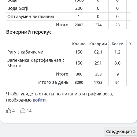
Вода Gorji
200
0
0
0
Оптивумен витамины
1
0
0
0
Итого
2002
274
23
8
Вечерний перекус
Кол-во
Калории
Белки
Жи
Рагу с кабачками
150
62.1
1.2
3.
Запеканка Картофельная с
150
291
8.6
19
Мясом
Итого
300
353
9
2
Итого за день
3290
1783
94
8
Чтобы увидеть отчеты по питанию и график веса,
необходимо
войти
.
4
14
Следующая