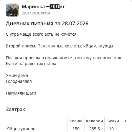
Маришка ➖2️⃣3️⃣кг
29.07.2026 00:54
Дневник питания за 28.07.2026
С утра чаще всего есть не хочется
Второй прием. Печеночные котлеты, яйцам, огурцы
Пол дня провела в поликлинике , поэтому наверное пол
булки на радостях съела
Ужин дома
Голоднаяяяя
Нагуляли шаги
Завтрак
Кол-во
Калории
Белки
Жи
Яйцо куриное
150
235.5
19.1
17