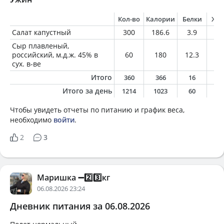
Кол-во
Калории
Белки
Жи
Салат капустный
300
186.6
3.9
14
Сыр плавленый,
российский, м.д.ж. 45% в
60
180
12.3
13
сух. в-ве
Итого
360
366
16
2
Итого за день
1214
1023
60
6
Чтобы увидеть отчеты по питанию и график веса,
необходимо
войти
.
2
3
Маришка ➖2️⃣3️⃣кг
06.08.2026 23:24
Дневник питания за 06.08.2026