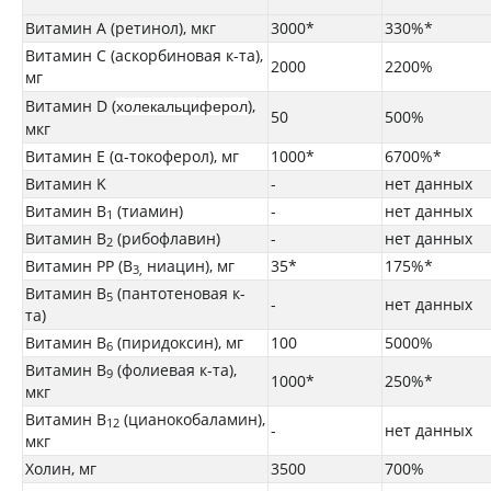
Витамин A (ретинол), мкг
3000*
330%*
Витамин C (аскорбиновая к-та),
2000
2200%
мг
Витамин D (
),
холекальциферол
50
500%
мкг
Витамин E (α-токоферол), мг
1000*
6700%*
Витамин K
-
нет данных
Витамин B
(тиамин)
-
нет данных
1
Витамин B
(рибофлавин)
-
нет данных
2
Витамин PP (B
ниацин), мг
35*
175%*
3,
Витамин B
(пантотеновая к-
5
-
нет данных
та)
Витамин B
(пиридоксин), мг
100
5000%
6
Витамин B
(фолиевая к-та),
9
1000*
250%*
мкг
Витамин B
(цианокобаламин),
12
-
нет данных
мкг
Холин, мг
3500
700%