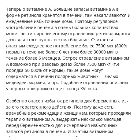
Теперь о витамине A. Большие запасы витамина A в
форме ретинола хранятся в печени, там накапливаются и
ежедневные избыточные дозы. Поэтому регулярное
употребление печени в очень больших количествах
может вести к хроническому отравлению ретинолом, хотя
дозы для этого нужны весьма большие. Считается
опасным ежедневное потребление более 7500 мкг (800%
нормы) в течение более 6 лет или более 30000 мкг в
течение более 6 месяцев. Острое отравление витамином
A возможно при разовых дозах более 7500 мкг/кг, (т.е
порядка 50 000% от нормы), такие дозы могут
содержаться в печени полярных животных — белых
медведей, моржей, и пр.. Подобные отравления описаны
у первых полярников еще с конца XVI века.
Особенно опасен избыток ретинола для беременных, из-
за его
тератогенного
действия. Поэтому даже есть
врачебные рекомендации женщинам, которые проходили
терапию витамином A, выдержать несколько месяцев
перед беременностью для исчерпания избыточных
запасов ретинола в печени. И за этим витамином