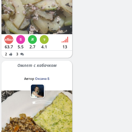
63.7
5.5
2.7
4.1
13
2
3
Омлет с кабачком
Автор
Оксана Б