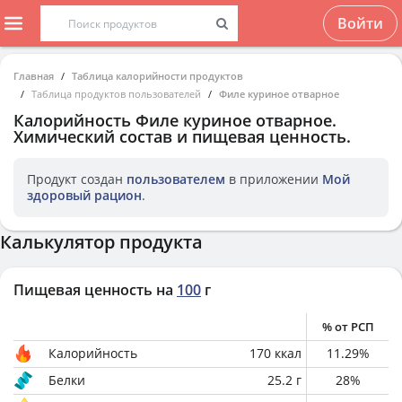
Войти
Главная
Таблица калорийности продуктов
Таблица продуктов пользователей
Филе куриное отварное
Калорийность
Филе куриное отварное
.
Химический состав и пищевая ценность.
Продукт создан
пользователем
в приложении
Мой
здоровый рацион
.
Калькулятор продукта
Пищевая ценность на
100
г
% от РСП
Калорийность
170
ккал
11.29
%
Белки
25.2
г
28
%