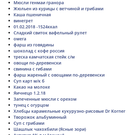
Мюсли генмаи гранора
Жюльен из курицы с ветчиной и грибами
Каша пшеничная
винегрет
01.02.2018 -1524ккал
Сладкий свиток вафельный рулет
омега
фарш из говядины
шоколад с кофе россия
треска камчатская стейк с/м
овощи по-деревенски
свинина с гибами
фарш жареный с овощами по-деревенски
Суп карт м/к б
Какао на молоке
Яичнецо 1.2.18
Запеченные мюсли с орехом
тунец с огурцом
Хлебцы карамельные кукурузно-рисовые Dr Korner
Творожок альбуминный
Суп с грибами
Шашлык чахохбили (Ясные зори)