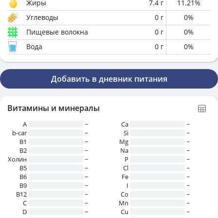
Жиры
7.4
г
11.21
%
Углеводы
0
г
0
%
Пищевые волокна
0
г
0
%
Вода
0
г
0
%
Добавить в дневник питания
Витамины и минералы
A
~
Ca
~
b-car
~
Si
~
В1
~
Mg
~
B2
~
Na
~
Холин
~
P
~
B5
~
Cl
~
B6
~
Fe
~
B9
~
I
~
B12
~
Co
~
C
~
Mn
~
D
~
Cu
~