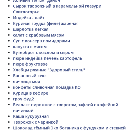
Активия 1% т.м."данон"
Сырок творожный в карамельной глазури
Свитлогорье
Индейка - лайт
Куриная грудка (филе) жареная
шарлотка легкая
салат с крабовым мясом
Суп с консерв.помидорами
капуста с мясом
Бутерброт с маслом и сыром
пюре индейка печень картофель
пюре фруктовое
Хлебцы ржаные "Здоровый стиль"
Банановый кекс
яичница моя
конфеты сливочная помадка КО
Курица в кефире
гроу фуд2
Беллакт пирожное с творогом,вафлей с кофейной
начинкой
Каша кукурузная
Творожок с черникой
Шоколад тёмный Эко ботаника с фундуком и стевией