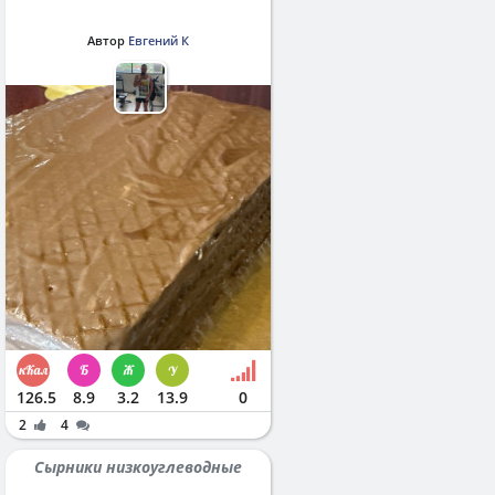
Автор
Евгений К
126.5
8.9
3.2
13.9
0
2
4
Сырники низкоуглеводные