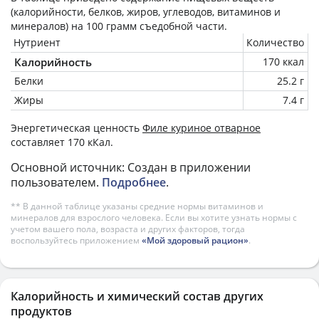
(калорийности, белков, жиров, углеводов, витаминов и
минералов) на
100 грамм
съедобной части.
Нутриент
Количество
Калорийность
170 ккал
Белки
25.2 г
Жиры
7.4 г
Энергетическая ценность
Филе куриное отварное
составляет 170 кКал.
Основной источник: Создан в приложении
пользователем.
Подробнее
.
** В данной таблице указаны средние нормы витаминов и
минералов для взрослого человека. Если вы хотите узнать нормы с
учетом вашего пола, возраста и других факторов, тогда
воспользуйтесь приложением
«Мой здоровый рацион»
.
Калорийность и химический состав других
продуктов