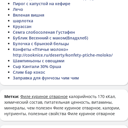
Пирог с капустой на кефире
Лечо
Вяленая вишня
шарлотка
Круассан
Семга слобосоленая Густафен
Бублик Весенний с маком(Владхлеб)
Булочка с брынзой бельцы
Конфеты «Птичье молоко»
http://cooknice.ru/deserty/konfety-ptiche-moloko/
Шампиньоны с овощами
Сыр Кантали 30% Орша
Слим бар кокос
Заправка для фунчозы чим чим
Метки:
Филе куриное отварное
калорийность 170 кКал,
химический состав, питательная ценность, витамины,
минералы, чем полезен Филе куриное отварное, калории,
нутриенты, полезные свойства Филе куриное отварное