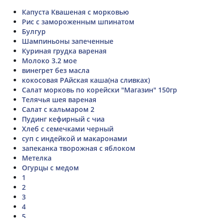
Капуста Квашеная с морковью
Рис с замороженным шпинатом
Булгур
Шампиньоны запеченные
Куриная грудка вареная
Молоко 3.2 мое
винегрет без масла
кокосовая РАйская каша(на сливках)
Салат морковь по корейски "Магазин" 150гр
Телячья шея вареная
Салат с кальмаром 2
Пудинг кефирный с чиа
Хлеб с семечками черный
суп с индейкой и макаронами
запеканка творожная с яблоком
Метелка
Огурцы с медом
1
2
3
4
5