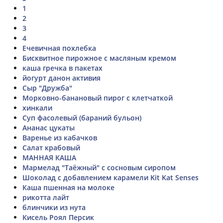
1
2
3
4
Ечевичная похлебка
Бисквитное пирожное с масляным кремом
каша гречка в пакетах
йогурт данон активия
Сыр "Дружба"
Морковно-банановый пирог с клетчаткой
хинкали
Суп фасолевый (бараний бульон)
Ананас цукаты
Варенье из кабачков
Салат крабовый
МАННАЯ КАША
Мармелад "Таёжный" с сосновым сиропом
Шоколад с добавлением карамели Kit Kat Senses
Каша пшенная на молоке
рикотта лайт
блинчики из нута
Кисель Роял Персик