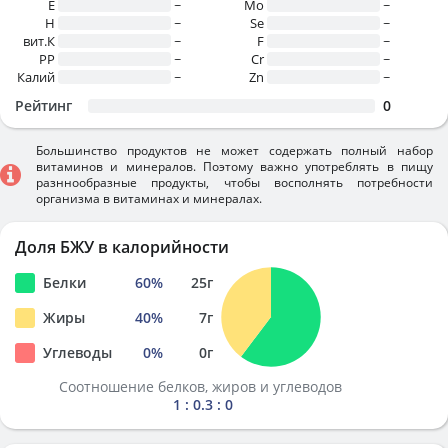
E
~
Mo
~
H
~
Se
~
вит.К
~
F
~
PP
~
Cr
~
Калий
~
Zn
~
Рейтинг
0
Большинство продуктов не может содержать полный набор
витаминов и минералов. Поэтому важно употреблять в пищу
разннообразные продукты, чтобы восполнять потребности
организма в витаминах и минералах.
Доля БЖУ в калорийности
Белки
60
%
25
г
Жиры
40
%
7
г
Углеводы
0
%
0
г
Соотношение белков, жиров и углеводов
1 : 0.3 : 0