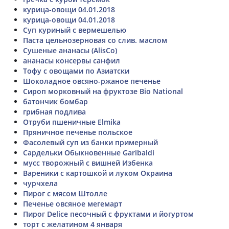
курица-овощи 04.01.2018
курица-овощи 04.01.2018
Суп куриный с вермешелью
Паста цельнозерновая со слив. маслом
Сушеные ананасы (AlisCo)
ананасы консервы санфил
Тофу с овощами по Азиатски
Шоколадное овсяно-ржаное печенье
Сироп морковный на фруктозе Bio National
батончик бомбар
грибная подлива
Отруби пшеничные Elmika
Пряничное печенье польское
Фасолевый суп из банки примерный
Сардельки Обыкновенные Garibaldi
мусс творожный с вишней Избенка
Вареники с картошкой и луком Окраина
чурчхела
Пирог с мясом Штолле
Печенье овсяное мегемарт
Пирог Delice песочный с фруктами и йогуртом
торт с желатином 4 января