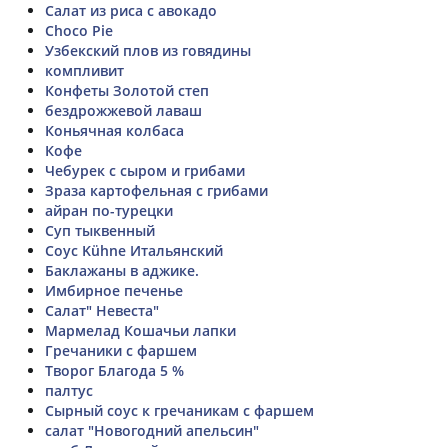
Салат из риса с авокадо
Choco Pie
Узбекский плов из говядины
компливит
Конфеты Золотой степ
бездрожжевой лаваш
Коньячная колбаса
Кофе
Чебурек с сыром и грибами
Зраза картофельная с грибами
айран по-турецки
Суп тыквенный
Соус Kühne Итальянский
Баклажаны в аджике.
Имбирное печенье
Салат" Невеста"
Мармелад Кошачьи лапки
Гречаники с фаршем
Творог Благода 5 %
палтус
Сырный соус к гречаникам с фаршем
салат "Новогодний апельсин"