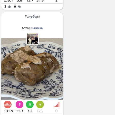
279.1
3.8
13.7
34.6
2
3
0
Голубцы
Автор
Darinika
131.9
11.3
7.2
6.5
0