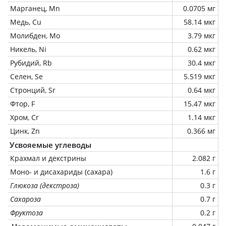
Марганец, Mn
0.0705 мг
Медь, Cu
58.14 мкг
Молибден, Mo
3.79 мкг
Никель, Ni
0.62 мкг
Рубидий, Rb
30.4 мкг
Селен, Se
5.519 мкг
Стронций, Sr
0.64 мкг
Фтор, F
15.47 мкг
Хром, Cr
1.14 мкг
Цинк, Zn
0.366 мг
Усвояемые углеводы
Крахмал и декстрины
2.082 г
Моно- и дисахариды (сахара)
1.6 г
Глюкоза (декстроза)
0.3 г
Сахароза
0.7 г
Фруктоза
0.2 г