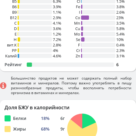
B5
6.3%
Cl
1.5%
B6
3.9%
Fe
3.8%
B9
1.1%
I
2.6%
B12
2.9%
Co
23%
C
4.1%
Mn
3.5%
D
3.6%
Cu
5.8%
E
1.2%
Mo
5.4%
H
7.2%
Se
10%
вит.К
2.8%
F
0.4%
PP
4%
Cr
2.3%
Калий
4.6%
Zn
3.1%
Рейтинг
6
Большинство продуктов не может содержать полный набор
витаминов и минералов. Поэтому важно употреблять в пищу
разннообразные продукты, чтобы восполнять потребности
организма в витаминах и минералах.
Доля БЖУ в калорийности
Белки
18
%
6
г
Жиры
68
%
9
г