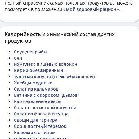
Полный справочник самых полезных продуктов вы можете
посмотреть в приложении
«Мой здоровый рацион»
.
Калорийность и химический состав других
продуктов
Соус для рыбы
оян
комплекс пищевых волокон
Кефир обезжиренный
тушеная капуста (свежая+квашеная)
Хлебцы медовые
Салат из кальмаров
Ветчина с окороком "Дымов"
Картофельные кексы
Салат с пекинской капустой
Салат из фасоли и тунца
овощи для гарнира
борщ постный теремок
Кальмары с яйцом
гречка с курой теремок