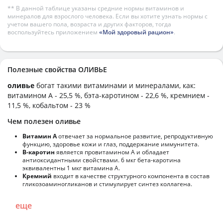
** В данной таблице указаны средние нормы витаминов и
минералов для взрослого человека. Если вы хотите узнать нормы с
учетом вашего пола, возраста и других факторов, тогда
воспользуйтесь приложением
«Мой здоровый рацион»
.
Полезные свойства ОЛИВЬЕ
оливье
богат такими витаминами и минералами, как:
витамином А - 25,5 %, бэта-каротином - 22,6 %, кремнием -
11,5 %, кобальтом - 23 %
Чем полезен оливье
Витамин А
отвечает за нормальное развитие, репродуктивную
функцию, здоровье кожи и глаз, поддержание иммунитета.
В-каротин
является провитамином А и обладает
антиоксидантными свойствами. 6 мкг бета-каротина
эквивалентны 1 мкг витамина А.
Кремний
входит в качестве структурного компонента в состав
гликозоаминогликанов и стимулирует синтез коллагена.
еще