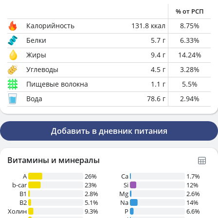
% от РСП
Калорийность
131.8
ккал
8.75
%
Белки
5.7
г
6.33
%
Жиры
9.4
г
14.24
%
Углеводы
4.5
г
3.28
%
Пищевые волокна
1.1
г
5.5
%
Вода
78.6
г
2.94
%
Добавить в дневник питания
Витамины и минералы
A
26%
Ca
1.7%
b-car
23%
Si
12%
В1
2.8%
Mg
2.6%
B2
5.1%
Na
14%
Холин
9.3%
P
6.6%