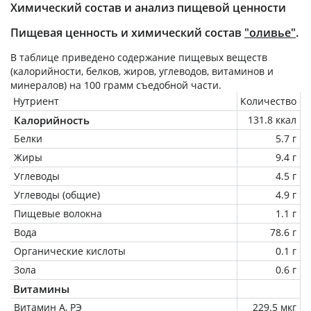
Химический состав и анализ пищевой ценности
Пищевая ценность и химический состав
"оливье"
.
В таблице приведено содержание пищевых веществ
(калорийности, белков, жиров, углеводов, витаминов и
минералов) на
100 грамм
съедобной части.
Нутриент
Количество
Калорийность
131.8 ккал
Белки
5.7 г
Жиры
9.4 г
Углеводы
4.5 г
Углеводы (общие)
4.9 г
Пищевые волокна
1.1 г
Вода
78.6 г
Органические кислоты
0.1 г
Зола
0.6 г
Витамины
Витамин А, РЭ
229.5 мкг