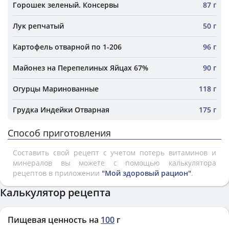
Горошек зеленый. Консервы
87 г
Лук репчатый
50 г
Картофель отварной по 1-206
96 г
Майонез на Перепелиных Яйцах 67%
90 г
Огурцы Маринованные
118 г
Грудка Индейки Отварная
175 г
Способ приготовления
Составить свой рецепт с учетом потерь витаминов и
минералов вы можете с помощью калькулятора
рецептов в приложении
"Мой здоровый рацион"
.
Калькулятор рецепта
Пищевая ценность на
100
г