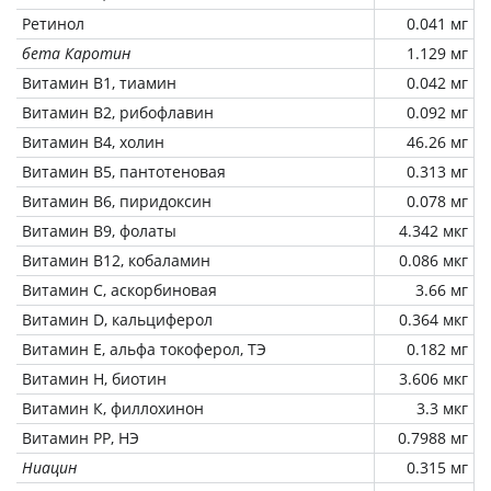
Ретинол
0.041 мг
бета Каротин
1.129 мг
Витамин В1, тиамин
0.042 мг
Витамин В2, рибофлавин
0.092 мг
Витамин В4, холин
46.26 мг
Витамин В5, пантотеновая
0.313 мг
Витамин В6, пиридоксин
0.078 мг
Витамин В9, фолаты
4.342 мкг
Витамин В12, кобаламин
0.086 мкг
Витамин C, аскорбиновая
3.66 мг
Витамин D, кальциферол
0.364 мкг
Витамин Е, альфа токоферол, ТЭ
0.182 мг
Витамин Н, биотин
3.606 мкг
Витамин К, филлохинон
3.3 мкг
Витамин РР, НЭ
0.7988 мг
Ниацин
0.315 мг