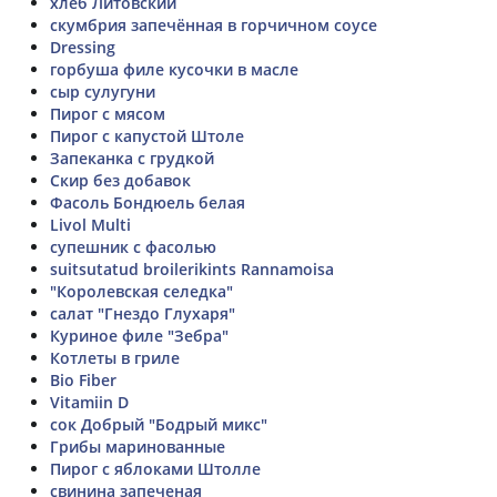
хлеб Литовский
скумбрия запечённая в горчичном соусе
Dressing
горбуша филе кусочки в масле
сыр сулугуни
Пирог с мясом
Пирог с капустой Штоле
Запеканка с грудкой
Скир без добавок
Фасоль Бондюель белая
Livol Multi
супешник с фасолью
suitsutatud broilerikints Rannamoisa
"Королевская селедка"
салат "Гнездо Глухаря"
Куриное филе "Зебра"
Котлеты в гриле
Bio Fiber
Vitamiin D
сок Добрый "Бодрый микс"
Грибы маринованные
Пирог с яблоками Штолле
свинина запеченая