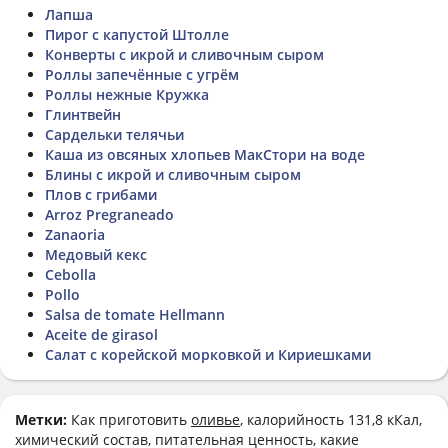
Лапша
Пирог с капустой Штолле
Конверты с икрой и сливочным сыром
Роллы запечённые с угрём
Роллы нежные Кружка
Глинтвейн
Сардельки телячьи
Каша из овсяных хлопьев МакСтори на воде
Блины с икрой и сливочным сыром
Плов с грибами
Arroz Pregraneado
Zanaoria
Медовый кекс
Cebolla
Pollo
Salsa de tomate Hellmann
Aceite de girasol
Салат с корейской морковкой и Кириешками
Метки:
Как приготовить
оливье
, калорийность 131,8 кКал,
химический состав, питательная ценность, какие